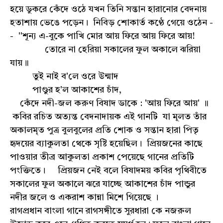
হয়ে ডুকরে কেঁদে ওঠে যখন তিনি সন্তান হারানোর বেদনায়
হতাশায় ভেঙে পড়েন। নিবিড় শোকার্ত কণ্ঠে গেয়ে ওঠেন -
- ''শূন্য এ-বুকে পাখি মোর আয় ফিরে আয় ফিরে আয়!
তোরে না হেরিয়া সকালের ফুল অকালে ঝরিয়া
যায়॥
তুই নাই ব'লে ওরে উন্মাদ
পাণ্ডুর হ'ল আকাশের চাঁদ,
কেঁদে নদী-জল করুণ বিষাদ ডাকে : 'আয় ফিরে আয়' ॥
কবির রচিত অত্যন্ত বেদনাদায়ক এই গানটি যা মূলত তাঁর
অকালমৃত পুত্র বুলবুলের প্রতি শোক ও সন্তান হারা পিতৃ
হৃদয়ের ব্যাকুলতা থেকে সৃষ্টি হয়েছিল। প্রিয়জনের কাছে
পাওয়ার তীব্র আকুলতা প্রকাশ পেয়েছে গানের প্রতিটি
পংক্তিতে। প্রিয়জন নেই বলে বিষাদময় কবির পৃথিবীতে
সকালের ফুল অকালে ঝরে যাচ্ছে আকাশের চাঁদ পান্ডুর
নদীর জলে ও একরাশ কান্না মিশে গিয়েছে ।
রাগপ্রধান বাংলা গানে রাগসঙ্গীতে সুরধারা কে নজরুল