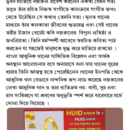
ভুবন মাতিয়ে নজরুল প্রবেশ করলেন একথা যেমন সত্য
তবুও তাঁর রচিত নিজস্ব সংগীতে কালক্রমে সংগীত জগৎ
মেতে উঠেছিল সে কথাও তেমনি সত্য। মূলত গানের
মাধ্যমে তাঁর কলকাতা জীবনের শুভারম্ভ এবং সেই গানের
তরীর উজান বেয়েই কবি নজরুলের বিপুল প্রতিষ্ঠা ও
জনপ্রিয়তা। তিনি মর্মস্পর্শী আবেগে স্বরচিত কবিতা পাঠ
করতেন যা সহজেই মানুষকে মুগ্ধ করে মাতিয়ে রাখতো ।
বাংলা আধুনিক গানের সাঙ্গিতিক বিশ্লেষণ এবং সার্থক
অবস্থান আলোচনায় বসে অনায়াসে বলা যায় গানের সুরের
ধারায় তিনি আত্মস্থ হতে পেরেছিলেন।গানের উৎপত্তি থেকে
আধুনিক গান যেভাবে নান্দনিক রূপ লাড করেছে নজরুলের
লেখা আধুনিক গান ও তার ব্যতিক্রম নয়- বাণী, সুর এবং
রাগ সংমিশ্রণে যা শ্রবণের অনুভূতি স্পর্শ করে বারেবারে মর্মে
দোলা দিয়ে গিয়েছে ।