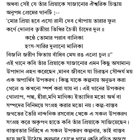
অথবা সেই যে তাঁর প্রিয়াকে সাজানোর ঐশ্বরিক চিন্তায়
অনুপম প্রেমের গানটি ;--
'মোর প্রিয়া হবে এসো রানী দেব খোঁপায় তারার ফুল
কর্ণে দোলাব তৃতীয়া তিথির চৈতী চাঁদের দুল॥
কণ্ঠে তোমার পরাব বালিকা
হংস-সারির দুলানো মালিকা
বিজলি জরীণ ফিতায় বাঁধিব মেঘ রঙ এলো চুল॥''
এই গানে কবি তাঁর প্রিয়াকে সাজানোর এমন কিছু অসামান্য
উপাদান গ্রহণ করেছেন ,মানব জীবনে যা চিরন্তন সৌন্দর্য ময়
এক অপার্থিব উপকরণ। কিন্তু যাকে কল্পনায় অনুভব করা
গেলে ও কখনো স্পর্শ করা যায় না। এই গানের উপকরণ
গোলাপ, পদ্ম, হীরা,মণি মাণিক্য ইত্যাদির মতো অর্থ বা
সম্পদের বিনিময়ে সংগ্রহ করার মতো নয়। কল্প-বাস্তব
জগতের তৈরি নান্দনিক রসবোধ থেকে এ সকল উপকরণ
সংগ্রহ করে অকৃপণ হাতে কবি তাঁর প্রিয়াকে সাজিয়েছেন।
বাস্তবতার নিরিখে এ সকল উপকরণ কল্পনার, তাই বাস্তব
হয়ে ফুটে উঠেছে কল্পনার চোখে গানে।কবি রচিত অজস্র