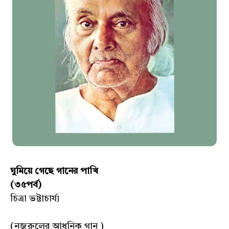
ঘুমিয়ে গেছে গানের পাখি
(৩৫পর্ব)
চিত্রা ভট্টাচার্য্য
(নজরুলের আধুনিক গান )