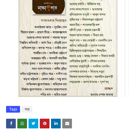
Tags
গদ্য