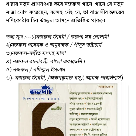
ধারায় নতুন প্রাণসঞ্চার করে নজরুল গানে গানে যে নতুন
মাত্রা যোগ করেছেন, সন্দেহ নেই যে, তা বাঙালীর হৃদয়ের
মণিকোঠায় চির উজ্জ্বল আসনে প্রতিষ্ঠিত থাকবে ।
তথ্য সূত্র :---১)নজরুল জীবনী / করুণা ময় গোস্বামী
২)নজরুল গবেষক ও অনুবাদক / পীযুষ ভট্টাচাৰ্য
৩)নজরুল-সঙ্গীত সংগ্রহ মালা
৪) নজরুল রচনাবলী, বাংলা একাডেমি।
৫) নজরুল / রফিকুল ইসলাম
৬)- নজরুল জীবনী, /অরুণকুমার বসু,( আনন্দ পাবলিশার্স)