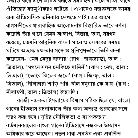
উজাড় করে এনে গ্রথিত করতে সমর্থ হন। ফলে বাংলা গানে
ঐতিহ্যের বহুমুখীকরণ ঘটেছে । এখানেও নজরুলকে আমরা
এক ঐতিহাসিক ভূমিকায় দেখতে পাই। এর আগে
রাগসঙ্গীতের ধারাবাহিক আলোচনায় বিস্তারিত ভাবে বর্ণনা
করেছি তাঁর গানে যেমন আলাপ, বিস্তার, তান, সরগম
রয়েছে, তেমনি আধুনিক বাংলা গানে ও সেসবের সমন্বয়
ঘটিয়ে অত্যন্ত দক্ষতার সঙ্গে ও সুনিপুণভাবে তিনি রচনা
করেছেন- ‘মেঘ মেদুর বরষায়’ (রাগ : জয়জয়ন্তী, তাল :
ত্রিতাল), ‘গগনে সঘন চমকিছে দামিনী’ (রাগ : মেঘ, তাল :
ত্রিতাল), ‘ভোরে ঝিলের জলে’ (রাগ : জিল্ফ্, তাল :
ত্রিতাল), ‘নীলাম্বরী শাড়ি পরি’ নীল যমুনায় কে যায়’ (রাগ :
নীলাম্বরী, তাল : ত্রিতাল) ইত্যাদি।
কাজী নজরুল ইসলামের বিশ্বাস সঠিক ছিল যে, বাংলা
গানের ইতিহাস রচনাকালে তাঁর কথা অত্যন্ত গুরুত্বের সঙ্গে
স্মরণ করা হবে। সৃষ্টির মৌলিকতা ও ব্যাপকতায়
বর্তমানকালের বাংলা গানের ইতিহাসে নজরুল উচ্চাসন
অধিকার করে আছেন। নতুন ধারা প্রবর্তন এবং প্রবর্তিত