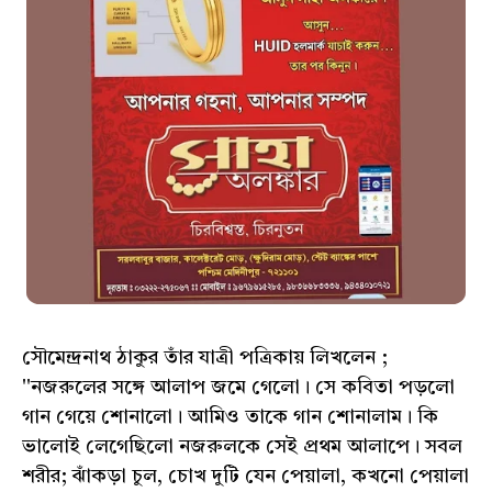
সৌমেন্দ্রনাথ ঠাকুর তাঁর যাত্রী পত্রিকায় লিখলেন ;
''নজরুলের সঙ্গে আলাপ জমে গেলো। সে কবিতা পড়লো
গান গেয়ে শোনালো। আমিও তাকে গান শোনালাম। কি
ভালোই লেগেছিলো নজরুলকে সেই প্রথম আলাপে। সবল
শরীর; ঝাঁকড়া চুল, চোখ দুটি যেন পেয়ালা, কখনো পেয়ালা