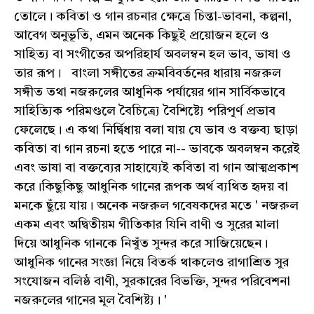
তোলে। কবিতা ও গান রচনার ক্ষেত্রে চিন্তা-ভাবনা, কল্পনা,
আবেগ অনুভূতি, এমন অনেক কিছুই প্রয়োজন হলে ও
সাহিত্য বা সংগীতের অপরিহার্য অবলম্বন হল ভাব, ভাষা ও
তার রূপ। বাংলা সঙ্গীতের ক্রমবিবর্তনের ধারায় নজরুল
সঙ্গীত তথা নজরুলের আধুনিক পর্যায়ের গান সার্বিকভাবে
সাহিত্যিক পরিমণ্ডলে বৈচিত্র্যে বৈশিষ্ট্যে পরিপূর্ণ প্রভাব
ফেলেছে। এ কথা নির্দ্বিধায় বলা যায় যে ভাব ও বক্তব্য ছাড়া
কবিতা বা গান রচনা হতে পারে না-- ভাবকে অবলম্বন করেই
এবং ভাষা বা বক্তব্যের সাহায্যেই কবিতা বা গান আত্মপ্রকাশ
করে।কিছুকিছু আধুনিক গানের রূপক অর্থ ব্যথিত হৃদয় বা
মনকে ছুঁয়ে যায়। অনেক নজরুল গবেষকদের মতে ' নজরুল
একম এবং অদ্বিতীয়ম গীতিকার যিনি বাণী ও সুরের মালা
দিয়ে আধুনিক গানকে নিখুঁত সুন্দর করে সাজিয়েছেন।
আধুনিক গানের সংজ্ঞা নিয়ে বিতর্ক থাকলেও রাগাশ্রিত সুর
সংযোজন বলিষ্ঠ বাণী, সুরকারের বিভক্তি, সুন্দর পরিবেশনা
নজরুলের গানের মূল বৈশিষ্ট্য। '