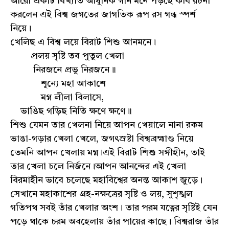
আরো একটি বিখ্যাত আধুনিক গান মনে পড়ছে কবি রচনা
করলেন এই বিশ্ব জগতের জাগতিক রূপ রস গন্ধ স্পর্শ
নিয়ে।
খেলিছ এ বিশ্ব লয়ে বিরাট শিশু আনমনে।
প্রলয় সৃষ্টি তব পুতুল খেলা
নিরজনে প্রভু নিরজনে॥
শূন্যে মহা আকাশে
মগ্ন লীলা বিলাসে,
ভাঙিছ গড়িছ নিতি ক্ষণে ক্ষণে॥
শিশু যেমন তার খেলনা নিয়ে আপন খেয়ালে নানা রকম
ভাঙা-গড়ার খেলা খেলে, জগৎস্রষ্টা বিশ্বব্রহ্মাণ্ড নিয়ে
তেমনি আপন খেলায় মগ্ন।এই বিরাট শিশু সঙ্গীহীন, তাই
তার খেলা চলে নির্জনে।আপন আনন্দের এই খেলা
বিরমাহীন ভাবে চলেছে মহাবিশ্বের অনন্ত আকাশ জুড়ে।
সেখানে মহাকাশের গ্রহ-নক্ষত্রের সৃষ্টি ও লয়, সুশৃঙ্খল
গতিপথ সবই তাঁর খেলার অংশ। তার পরম যত্নের সৃষ্টিই যেন
পড়ে থাকে চরম অবহেলায় তাঁর পায়ের কাছে। বিশ্বরাজ তাঁর