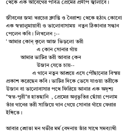
থেকে এক আবেগের পবিত্র প্রেমের প্রদীপ জ্বালাবে।
জীবনের জমা খরচের ক্লান্তি ও নৈরাশ্য থেকে হঠাৎ কোনো
এক স্বপ্নালুমায়াবী ও ভালোবাসাময় নতুন ঠিকানার সন্ধান
পেলেন কবি। লিখলেন ;--
' আমার কোন্ কূলে আজ ভিড়লো তরী
এ কোন সোনার গাঁয়
আমার ভাটির তরী আবার কেন
উজান যেতে চায়--
এ গানে নতুন আশ্রয়ে এসে পৌঁছানোর বিস্ময়
প্রকাশ করেছেন কবি। ভাটির দিকে ভেসে যাওয়া তরীকে
উজান বা ভালোবাসার পথে ফিরিয়ে আনার এক অদৃশ্য
"স্বপ্ন-পুরী"র হাতছানি , প্রেমের অনুভূতির ছোঁয়া পেলাম
তাঁর গানের তরী সাজিয়ে গান গেয়ে সোনার গাঁয়ে ফেরার
ইঙ্গিতে।
আবার শ্রোতা মন গভীর মর্ম বেদনায় তাঁর সাথে সমব্যাথী