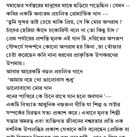
সমাজের সর্বস্তরের মানুষের মাঝে ছড়িয়ে পড়েছিল। যেমন --
কবির একটি অন্যতম প্রচলিত রোমান্টিক গান ---
‘তুমি সুন্দর তাই চেয়ে থাকি প্রিয়, সে কি মোর অপরাধ ?
চাঁদের হেরিয়া কাঁদে চকোরিণী বলে না তো কিছু চাঁদ।'
প্রেম পর্যায়ের প্রশস্তি মূলক এই গান টি ,দয়িতের অপরূপ
সৌন্দর্যে সন্দর্শনে কোনো অপরাধ হয় কিনা ,তা খোঁজার
চেষ্টা করেছেন কবি নানা ধরণের প্রাকৃতিক উপকরণের
উপমায়।
আবার আরেকটি বহুল প্রচলিত গানে
‘আমায় নহে গো ভালোবাস শুধু’
ভালোবাসো মোর গান
বনের পাখিরে কে চিনে রাখে গান হলে অবসান '---
একটি বিখ্যাত আধুনিক নজরুল গীতি যা শিল্প ও স্রষ্টার
সম্পর্কের চিরন্তন সত্য প্রকাশ করে। এখানে মূলত শিল্পী
সত্তার অমরত্ব এবং ব্যক্তিগত জীবনের নশ্বরতার প্রতি এক
দর্শনিক উপলব্ধির প্রকাশ যেখানে কবি বলেছেন প্রেমিক বা