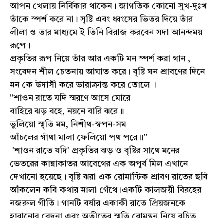
আপন খেলায় নির্বিকার থাকেন। জাগতিক কোনো সুখ-দুঃখ
তাঁকে স্পর্শ করে না। সৃষ্টি এবং ধ্বংসের ভিতর দিয়ে তাঁর
লীলা ও তার মাধ্যমে ই তিনি বিরাজ করবেন সদা আনন্দময়
রূপে।
প্রকৃতির রূপ নিয়ে তাঁর আর একটি মন স্পর্শ করা গান ,
সংবেদন শীল চেতনায় আঘাত করে। বৃষ্টি ঘন শ্রাবণের দিনে
মন কে উদাসী করে ভারাক্রান্ত করে তোলে ।
''শাওন রাতে যদি স্মরণে আসে মোরে
বাহিরে ঝড় বহে, নয়নে বারি ঝরে॥
ভুলিয়ো স্মৃতি মম, নিশীথ-স্বপন-সম
আঁচলের গাঁথা মালা ফেলিয়ো পথ পরে॥''
'শাওন রাতে যদি' প্রকৃতির ঝড় ও বৃষ্টির সাথে মনের
ভেতরের কান্নাকাতর আবেগের এক অপূর্ব মিল এখানে
দেখানো হয়েছে। বৃষ্টি ঝরা এক রোমান্টিক শ্রাবণ রাতের ছবি
আঁকলেন কবি কথার মালা গেঁথে।একটি কালজয়ী বিরহের
নজরুল গীতি। গানটি বর্ষার একাকী রাতে প্রিয়জনকে
হারানোর বেদনা এবং অতীতের স্মৃতি রোমন্থন নিয়ে রচিত