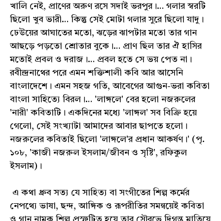
খালি নেই, প্রাণের অরুণ রসে সদাই ভরপুর।… গলার স্বরটি
ছিলো খুব ভারী… কিন্তু সেই মোটা গলার সুরে ছিলো যাদু।
ঢেউয়ের আঘাতের মতো, ঝড়ের ঝাপটার মতো তার গান
আছড়ে পড়তো শ্রোতার বুকে।… প্রাণ ছিল তার ঐ হাসির
মতোই প্রবল ও দরাজ।… প্রবল হতে সে ভয় পেত না।
রবীন্দ্রনাথের পরে এমন শক্তিশালী কবি আর আসেনি
বাংলাদেশে। এমন সহজ গতি, আবেগের আগুন-ভরা কবিতা
বাংলা সাহিত্যে বিরল।… 'লাঙ্গলে' বের হলো নজরুলের
'নারী' কবিতাটি। একদিনের মধ্যে 'লাঙ্গল' সব বিক্রি হয়ে
গেলো, সেই সংখ্যাটা আমাদের আবার ছাপতে হলো।
নজরুলের কবিতাই ছিলো 'লাঙ্গলে'র প্রধান আকর্ষণ।' (পৃ.
১০৮, 'কাজী নজরুল ইসলাম/জীবন ও সৃষ্টি', রফিকুল
ইসলাম)।
এ কথা ধ্রুব সত্য যে সাহিত্য বা সংগীতের শিল্প কর্মের
নেপথ্যে ভাষা, ছন্দ, আঙ্গিক ও রূপরীতির সমন্বয়েই কবিতা
ও গান নামক শিল্প প্রস্ফুটিত হয়ে তার সৌরভে দিগন্ত মাতিয়ে