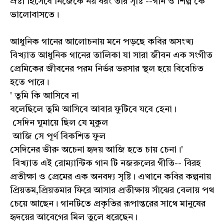
স্রষ্টা হিসেবে নিজেকে নয় বরং তার সৃষ্টি --গান ও শিল্প কে
ভালোবাসতে।
আধুনিক গানের আলোচনায় মনে পড়ছে কবির অসংখ্য
বিখ্যাত আধুনিক গানের তালিকা যা সারা জীবন এক সংগীত
প্রেমিকের জীবনের পরম নির্ভর ভরসার স্থল হয়ে বিবেচিত
হতে পারে।
' তুমি কি আসিবে না
বলেছিলে তুমি আসিবে আবার ফুটিবে যবে হেনা।
সেদিন ঘুমায়ে ছিল যে মূকুল
আজি সে পূর্ণ বিকশিত ফুল
সেদিনের ভীরু অচেনা হৃদয় আজি হতে চায় চেনা।'
বিখ্যাত এই রোম্যান্টিক গান টি নজরুলের গীতি-- বিরহ
প্রতীক্ষা ও প্রেমের এক অনবদ্য সৃষ্টি। এখানে কবির কল্পনায়
প্রিয়তম,প্রিয়তমার ফিরে আসার প্রতীক্ষায় সাঁঝের বেলায় পথ
চেয়ে আছেন। গানটিতে প্রকৃতির রূপান্তরের সাথে মানুষের
হৃদয়ের আবেগের মিল তুলে ধরেছেন।