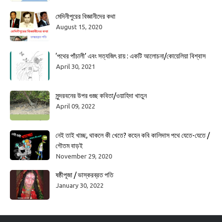
মেদিনীপুরের বিজ্ঞানীদের কথা
August 15, 2020
‘পথের পাঁচালী’ এবং সত্যজিৎ রায় : একটি আলোচনা/কোয়েলিয়া বিশ্বাস
April 30, 2021
সুন্দরবনের উপর গুচ্ছ কবিতা/ওয়াহিদা খাতুন
April 09, 2022
নেই তাই খাচ্ছ, থাকলে কী খেতে? কহেন কবি কালিদাস পথে যেতে-যেতে /
গৌতম বাড়ই
November 29, 2020
ষষ্ঠীপূজা / ভাস্করব্রত পতি
January 30, 2022