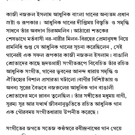
কাজী নজরুল ইসলাম আধুনিক বাংলা গানের অন্যতম প্রধান
স্রষ্টা ও রূপকার। আধুনিক গানের দীপ্তিময় বিস্তৃতি ও সমৃদ্ধি
সাধনে তাঁর অবদান চিরঅমলিন। আঠারো শতকের
শেষভাগে মর্তবাসী নর-নারীর মিলন-বিরহের প্রেমানুষঙ্গ নিয়ে
রামনিধি গুপ্ত যে আধুনিক গানের সূচনা করেছিলেন , সেই
গানেরই এক সফল রূপকার কাজী নজরুল ইসলাম। বাঙালি
শ্রোতাদের কাছে হৃদয়গ্রাহী সংগীতরূপে বিবেচিত তাঁর রচিত
আধুনিক সংগীত, গানের ভুবনের আনন্দ ধারায় সমৃদ্ধি ও
ঐতিহ্যের বিশাল প্রসারতা ঘটালো।বাণীর বিশিষ্টতায় ও
অনন্য সুরের বৈভবে নজরুলের আধুনিক গান বাঙালী
শ্রোতাদের মনে প্লাবন তুলেছিল। তাঁর সঙ্গীতের মধুময় বাণী,
সুরম্য সুর আর যথার্থ জীবনানুভূতিতে রচিত আধুনিক গান
এক গৌরবময় সংগীতধারায় উপনীত করেছে।
সংগীতের জগতে সতেজ কণ্ঠস্বরে রবীন্দ্রনাথের গান গেয়ে