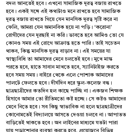
বদল আনতেই হবে। এখনো সামাজিক দূরত্ব বজায় রাখতে
হবে। একই সঙ্গে এই কথাটাও মনে রাখতে হবে সামাজিক
দূরত্ব বজায় রাখতে গিয়ে যেন মানসিক দূরত্ব সৃষ্টি করে না
ফেলি, আমরা যেন অমানবিক হয়ে না পড়ি। ‘করোনা’
রোগীদের যেন দূরছাই না করি। ভাবতে হবে আমিও তো যে
কোনও সময় এই রোগে আক্রান্ত হতে পারি। তাই সচেতন
থাকব, কিন্তু মানসিক দূরত্ব বাড়াব না। এই সময়ের যা
স্বাস্থ্যবিধি তা আমাদের মেনে চলতেই হবে। মুখে মাস্ক
পরতে হবে, হাতে সাবান মাখতে হবে, স্যানিটাইজ করতে
হবে সময় সময়। বাইরে থেকে এলে পোশাক আমাদের
পালটে ফেলতে হবে। দীর্ঘদিন ধরে স্কুল-কলেজ বন্ধ।
ছাত্রছাত্রীদের কতদিন হল কাছে পাচ্ছি না। একজন শিক্ষক
হিসাবে আমার তো রীতিমতো কষ্ট হচ্ছে। সে কষ্টও আমাদের
মেনে নিতে হবে। সব কিছু স্বাভাবিক না হলে ছাত্রছাত্রীদের
কোনোমতেই বিদ্যালয়ে আসতে দেওয়া চলবে না। আপাতত
বাড়িতেই থাকতে হবে। অন লাইনের মাধ্যমে যতটা পারা
যায় পড়াশোনার ব্যবস্থা করতে হবে, প্রয়োজনে বিভিন্ন