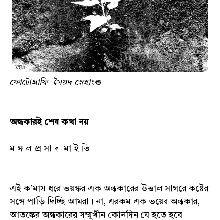
ফোটোগ্রাফি- সৈয়দ স্নেহাংশু
অন্ধকারই শেষ কথা নয়
ম ঙ্গ ল প্র সা দ মা ই তি
এই ক’মাস ধরে ভয়ঙ্কর এক অন্ধকারের উত্তাল সাগরে কষ্টের
সঙ্গে পাড়ি দিচ্ছি আমরা। না, এরকম এক ভয়ের অন্ধকার,
আতঙ্কের অন্ধকারের সম্মুখীন কোনদিন যে হতে হবে