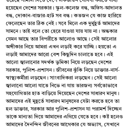
উঠেছে সামাল দিতে দেশে লকডাউন ঘোষণা করতে বাধ্য
হয়েছেন দেশের সরকার। স্কুল-কলেজ বন্ধ, অফিস-আদালত
বন্ধ, দোকান-বাজার-হাট সব বন্ধ। কতজন যে কাজ হারিয়ে
ফেলেছেন তার ঠিক নেই। সবে মিলে এক দুর্মুহূর্ত আমাদের
সামনে। তাই বলে তো হেরে যাওয়া যায় যায় না। অন্ধকার
যেমন আছে তার বিপরীতে আলোও আছে। সেই আলোর
অঙ্গীকার নিয়ে আমরা এখন লড়াই করে যাচ্ছি। হয়তো এ
লড়াই আমাদের আরো বেশ কিছুদিন চালাতে হবে। এই
আলো জ্বালানোর সদর্থক ভূমিকা নিয়ে লড়ছেন দেশের
সরকার, পুলিশ-প্রশাসন। জীবনের ঝুঁকি নিয়ে ডাক্তার-নার্স-
স্বাস্থ্যকর্মীরা লড়ছেন। সাংবাদিকরা লড়ছেন। সেই আলো
জ্বালানো আলো যাতে নিভে না যায় তারজন্য সর্বতোভাবে
সহযোগিতার হাত বাড়িয়ে দিয়েছেন দেশের সাধারণ মানুষ।
আমাদের এই মুহূর্তে সাধারণ মানুষদের যেটা করতে হবে তা
হল ডাক্তার, সরকার আর পুলিশ-প্রশাসন যা পরামর্শ দিচ্ছেন
তাকে মান্যতা দিয়ে আমাদের এগিয়ে যেতে হবে। কষ্ট হলেও
আমাদের দৈনন্দিন জীবনের আগেকার যে অভ্যাস, সেখানে