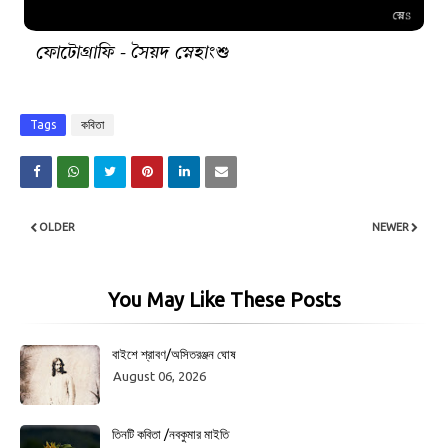
ফোটোগ্রাফি - সৈয়দ স্নেহাংশু
Tags
কবিতা
OLDER
NEWER
You May Like These Posts
বাইশে শ্রাবণ/অসিতরঞ্জন ঘোষ
August 06, 2026
তিনটি কবিতা /নবকুমার মাইতি