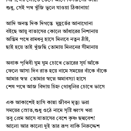
শুধু, সেই পথ খুঁজি ভুলে যাওয়া ঠিকানায়!
আদি অনন্ত দিক দিগন্তে মুহূর্তের আনাগোনা
বইছে আয়ূ বাতাসের কোলে আঁধারের নিশানায়
অন্তিম পথে রামধনু হাসে মিলবে নতুন ঠাঁই,
ছাই হয়ে তাই খুঁজছি তোমায় মিলনের সীমানায়
অবাক পৃথিবী ঘুম ঘুম চোখে ভোরের সূর্য আঁকে
ফেলে আসা দিন রাত হয়ে নামে সময়ের বাঁকে বাঁকে
আমার স্বপ্ন তোমার স্বপ্নে অমাবস্যা হাসে
শেষ পথে আজ বিদায় চিহ্ন গোধূলির চোখে ভাসে
এক আকাশেই হাসি কান্না জীবন মৃত্যু ভরা
সময়ের স্রোত,শুধু ওঠে নামে সৃষ্টি ধ্বংস খরা
তবু প্রেম আসে বাতাসের বেশে কৃষ্ণ ছদ্মবেশ!
আলো আর কালো দুই তার রূপ বাকি নিরুদ্দেশ