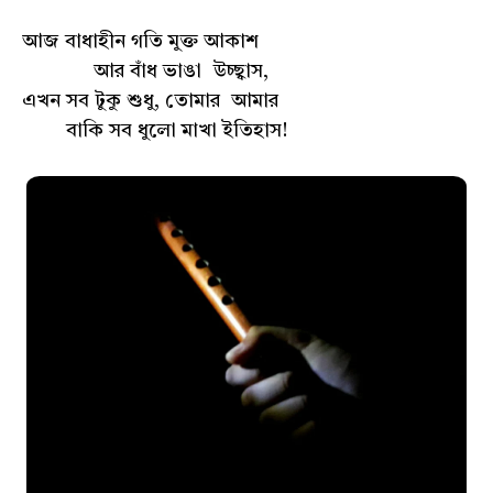
আজ বাধাহীন গতি মুক্ত আকাশ
আর বাঁধ ভাঙা উচ্ছ্বাস,
এখন সব টুকু শুধু, তোমার আমার
বাকি সব ধুলো মাখা ইতিহাস!