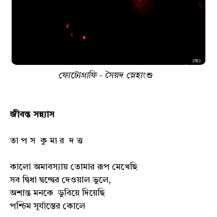
ফোটোগ্রাফি - সৈয়দ স্নেহাংশু
জীবন্ত সন্ন্যাস
তা প স কু মা র দ ত্ত
কালো অমাবস্যায় তোমার রূপ মেখেছি
সব দ্বিধা দ্বন্দ্বের দেওয়াল ভুলে,
অশান্ত মনকে ডুবিয়ে দিয়েছি
পশ্চিম সূর্যাস্তের কোলে