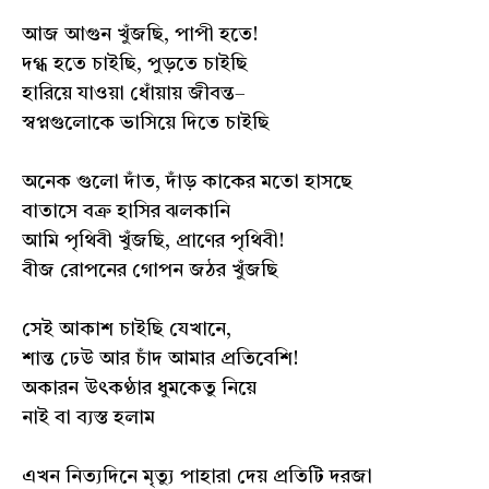
আজ আগুন খুঁজছি, পাপী হতে!
দগ্ধ হতে চাইছি, পুড়তে চাইছি
হারিয়ে যাওয়া ধোঁয়ায় জীবন্ত–
স্বপ্নগুলোকে ভাসিয়ে দিতে চাইছি
অনেক গুলো দাঁত, দাঁড় কাকের মতো হাসছে
বাতাসে বক্র হাসির ঝলকানি
আমি পৃথিবী খুঁজছি, প্রাণের পৃথিবী!
বীজ রোপনের গোপন জঠর খুঁজছি
সেই আকাশ চাইছি যেখানে,
শান্ত ঢেউ আর চাঁদ আমার প্রতিবেশি!
অকারন উৎকণ্ঠার ধুমকেতু নিয়ে
নাই বা ব্যস্ত হলাম
এখন নিত্যদিনে মৃত্যু পাহারা দেয় প্রতিটি দরজা