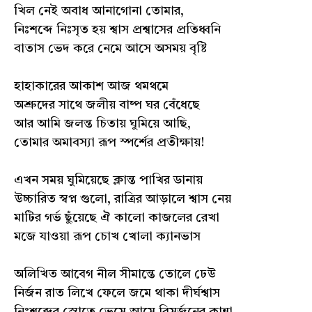
খিল নেই অবাধ আনাগোনা তোমার,
নিঃশব্দে নিঃসৃত হয় শ্বাস প্রশ্বাসের প্রতিধ্বনি
বাতাস ভেদ করে নেমে আসে অসময় বৃষ্টি
হাহাকারের আকাশ আজ থমথমে
অশ্রুদের সাথে জলীয় বাষ্প ঘর বেঁধেছে
আর আমি জলন্ত চিতায় ঘুমিয়ে আছি,
তোমার অমাবস্যা রূপ স্পর্শের প্রতীক্ষায়!
এখন সময় ঘুমিয়েছে ক্লান্ত পাখির ডানায়
উচ্চারিত স্বপ্ন গুলো, রাত্রির আড়ালে শ্বাস নেয়
মাটির গর্ভ ছুঁয়েছে ঐ কালো কাজলের রেখা
মজে যাওয়া রূপ চোখ খোলা ক্যানভাস
অলিখিত আবেগ নীল সীমান্তে তোলে ঢেউ
নির্জন রাত লিখে ফেলে জমে থাকা দীর্ঘশ্বাস
নিঃশব্দের স্রোতে ভেসে আসে বিসর্জনের কান্না