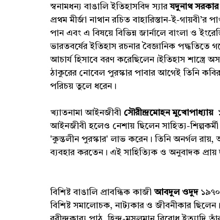
স্বনামধন্য বাঙালি ইতিহাসবিদ স্যার
যদুনাথ সরকার
প্রথম মীর্জা নাথান রচিত বাহারিস্তান-ই-গায়বী’র পাণ্
পান এবং এ বিষয়ে বিভিন্ন জার্নালে বাংলা ও ইংরেজ
ভারতবর্ষের ইতিহাস রচনার বৈজ্ঞানিক পদ্ধতিতে 
আচার্য হিসাবে বরণ করেছিলেন।ইতিহাস শাস্ত্রে অসাধা
ঠাকুরের নোবেল পুরস্কার পাবার আগেই তিনি কবির
পরিচয় তুলে ধরেন।
খ্যাতনামা আইনজীবী
সৌরীন্দ্রমোহন মুখোপাধ্যায়
১
আইনজীবী হলেও নেশায় ছিলেন সাহিত্য-শিল্পকর্মী। ১
'কুন্তলীন পুরস্কার' লাভ করেন। তিনি অনর্গল রায়, অপ্র
ব্যবহার করতেন। এই সাহিত্যিক ও অনুবাদক প্রায় দ
বিশিষ্ট বাঙালি প্রাবন্ধিক কাজী
আবদুল ওদুদ
১৯৭০
বিশিষ্ট সমালোচক, নাট্যকার ও জীবনীকার ছিলেন।শ
রবীন্দ্রকাব্য পাঠ, হিন্দু-মুসলমান বিরোধ ইত্যাদি তাঁর