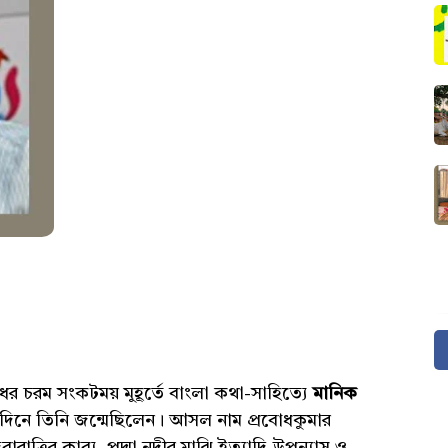
োধের চরম সংকটময় মুহূর্তে বাংলা কথা-সাহিত্যে
মানিক
নে তিনি জন্মেছিলেন। আসল নাম প্রবোধকুমার
ারাত্রির কাব্য, পদ্মা নদীর মাঝি ইত্যাদি উপন্যাস ও