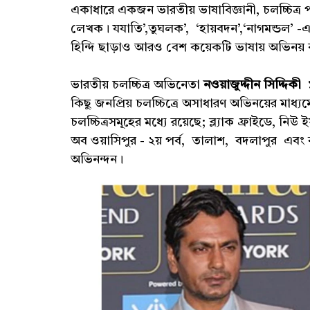
একাধারে একজন ভারতীয় ভাষাবিজ্ঞানী, চলচ্চিত্র প
লেখক। যযাতি’,তুঘলক’, ‘হায়বদন’,‘নাগমন্ডল’ -এ
হিন্দি ছাড়াও আরও বেশ কয়েকটি ভাষায় অভিন
ভারতীয় চলচ্চিত্র অভিনেতা
নওয়াজুদ্দীন সিদ্দিকী
কিছু জনপ্রিয় চলচ্চিত্রে অসাধারণ অভিনয়ের মাধ্
চলচ্চিত্রসমূহের মধ্যে রয়েছে; ব্ল্যাক ফ্রাইডে, নি
অব ওয়াসিপুর - ২য় পর্ব, তালাশ, বদলাপুর এবং বজ
অভিনন্দন।