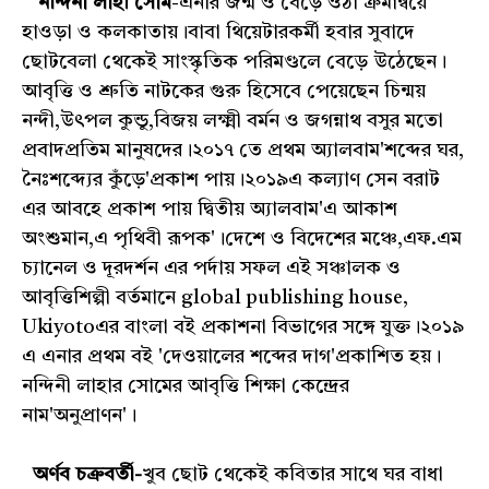
নন্দিনী লাহা সোম
-এনার জন্ম ও বেড়ে ওঠা ক্রমান্বয়ে
হাওড়া ও কলকাতায়।বাবা থিয়েটারকর্মী হবার সুবাদে
ছোটবেলা থেকেই সাংস্কৃতিক পরিমণ্ডলে বেড়ে উঠেছেন।
আবৃত্তি ও শ্রুতি নাটকের গুরু হিসেবে পেয়েছেন চিন্ময়
নন্দী,উৎপল কুন্ডু,বিজয় লক্ষ্মী বর্মন ও জগন্নাথ বসুর মতো
প্রবাদপ্রতিম মানুষদের।২০১৭ তে প্রথম অ্যালবাম'শব্দের ঘর,
নৈঃশব্দ্যের কুঁড়ে'প্রকাশ পায়।২০১৯এ কল্যাণ সেন বরাট
এর আবহে প্রকাশ পায় দ্বিতীয় অ্যালবাম'এ আকাশ
অংশুমান,এ পৃথিবী রূপক'।দেশে ও বিদেশের মঞ্চে,এফ.এম
চ্যানেল ও দূরদর্শন এর পর্দায় সফল এই সঞ্চালক ও
আবৃত্তিশিল্পী বর্তমানে global publishing house,
Ukiyotoএর বাংলা বই প্রকাশনা বিভাগের সঙ্গে যুক্ত।২০১৯
এ এনার প্রথম বই 'দেওয়ালের শব্দের দাগ'প্রকাশিত হয়।
নন্দিনী লাহার সোমের আবৃত্তি শিক্ষা কেন্দ্রের
নাম'অনুপ্রাণন'।
অর্ণব চক্রবর্তী-
খুব ছোট থেকেই কবিতার সাথে ঘর বাধা