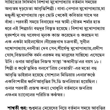
সাহিত্যের দিদিমণি বিশাখা মুখোপাধ্যায় বর্তমান সময়ের
অন্যতম দৃঢ়চেতা আবৃত্তিশিল্পী। বাবা-নেপাল মুখোপাধ্যায়,মা
মঞ্জুশ্রী মুখোপাধ্যায়।খুব ছোট থেকেই কবিতার সাথে ঘর
বাঁধা। পরবর্তী সময়ে বিবাহের পর স্বামী গৌতম শর্মার হাত
ধরে এই শিল্পচর্চা বহুদূর বিস্তৃত হয়েছে। বিশাখা মুখোপাধ্যায়
দূরদর্শনে বহু গবেষণা মূলক কাজ করেছেন ও করছেন যা
এক একটা মাইলস্টোন।নীরেন্দ্রনাথ চক্রবর্তী, সুনীল
গঙ্গোপাধ্যায়,নবনীতা দেব সেন,শীর্ষেন্দু মুখোপাধ্যায়,প্রদীপ
ঘোষ,বিজয়লক্ষি বর্মন এরকম বহু মানুষের সান্নিধ্যে এসেছেন
উনি। ওনার আবৃত্তির নিজস্ব সংস্থা 'কথানীড়'এর বয়স ১৮।
শিল্পী র কণ্ঠে'তুমিও বলবে''প্রিয় নেতাজী'-এর মতো বহু
আবৃত্তি ভাইরাল হয়েছে সোশ্যাল মিডিয়ায়।এনার'কণ্ঠে
একবিংশতীর ধ্বনি'আবৃত্তির সি.ডি জনপ্রিয়তা হয়েছিল।
ওনার পরবর্তী প্রজন্ম কন্যা গোধূলি বর্তমানে জনপ্রিয়
এফএম চ্যানেলের পরিচিত কণ্ঠস্বর।
শাশ্বতী গুহ:
শুধুমাত্র মেয়েদের নিয়ে বর্তমান সময়ে আবৃত্তির