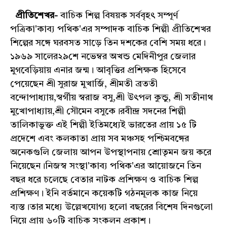
প্রীতিশেখর-
বাচিক শিল্প বিষয়ক সর্ববৃহৎ সম্পূর্ণ
পত্রিকা'কাব্য পথিক'এর সম্পাদক বাচিক শিল্পী প্রীতিশেখর
শিল্পের সঙ্গে ঘরবসত সাড়ে তিন দশকের বেশি সময় ধরে।
১৯৬৯ সালের২৯শে নভেম্বর অখন্ড মেদিনীপুর জেলার
মুগবেড়িয়ায় এনার জন্ম। আবৃত্তির প্রশিক্ষক হিসেবে
পেয়েছেন শ্রী সুরাজ মুখার্জি, শ্রীমতী ব্রততী
বন্দোপাধ্যায়,স্বর্গীয় স্বরাজ বসু,শ্রী উৎপল কুন্ডু, শ্রী সতীনাথ
মুখোপাধ্যায়,শ্রী সৌমেন বসুকে।রবীন্দ্র সদনের শিল্পী
তালিকাভুক্ত এই শিল্পী ইতিমধ্যেই ভারতের প্রায় ১৫ টি
প্রদেশে এবং কলকাতা প্রায় সব মঞ্চসহ পশ্চিমবঙ্গের
অনেকগুলি জেলায় আপন উপস্থাপনায় শ্রোতৃমন জয় করে
নিয়েছেন।নিজস্ব সংস্থা'কাব্য পথিক'এর আয়োজনে তিন
বছর ধরে চলেছে বেতার নাটক প্রশিক্ষণ ও বাচিক শিল্প
প্রশিক্ষণ। ইনি বর্তমানে কয়েকটি গঠনমূলক কাজ নিয়ে
ব্যস্ত।তার মধ্যে উল্লেখযোগ্য হলো বছরের বিশেষ দিনগুলো
নিয়ে প্রায় ৬০টি বাচিক সংকলন প্রকাশ।