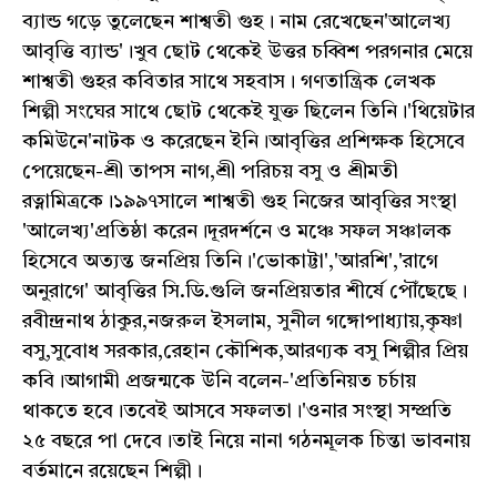
ব্যান্ড গড়ে তুলেছেন শাশ্বতী গুহ। নাম রেখেছেন'আলেখ্য
আবৃত্তি ব্যান্ড'।খুব ছোট থেকেই উত্তর চব্বিশ পরগনার মেয়ে
শাশ্বতী গুহর কবিতার সাথে সহবাস। গণতান্ত্রিক লেখক
শিল্পী সংঘের সাথে ছোট থেকেই যুক্ত ছিলেন তিনি।'থিয়েটার
কমিউনে'নাটক ও করেছেন ইনি।আবৃত্তির প্রশিক্ষক হিসেবে
পেয়েছেন-শ্রী তাপস নাগ,শ্রী পরিচয় বসু ও শ্রীমতী
রত্নামিত্রকে।১৯৯৭সালে শাশ্বতী গুহ নিজের আবৃত্তির সংস্থা
'আলেখ্য'প্রতিষ্ঠা করেন।দূরদর্শনে ও মঞ্চে সফল সঞ্চালক
হিসেবে অত্যন্ত জনপ্রিয় তিনি।'ভোকাট্টা','আরশি','রাগে
অনুরাগে' আবৃত্তির সি.ডি.গুলি জনপ্রিয়তার শীর্ষে পৌঁছেছে।
রবীন্দ্রনাথ ঠাকুর,নজরুল ইসলাম, সুনীল গঙ্গোপাধ্যায়,কৃষ্ণা
বসু,সুবোধ সরকার,রেহান কৌশিক,আরণ্যক বসু শিল্পীর প্রিয়
কবি।আগামী প্রজন্মকে উনি বলেন-'প্রতিনিয়ত চর্চায়
থাকতে হবে।তবেই আসবে সফলতা।'ওনার সংস্থা সম্প্রতি
২৫ বছরে পা দেবে।তাই নিয়ে নানা গঠনমূলক চিন্তা ভাবনায়
বর্তমানে রয়েছেন শিল্পী।