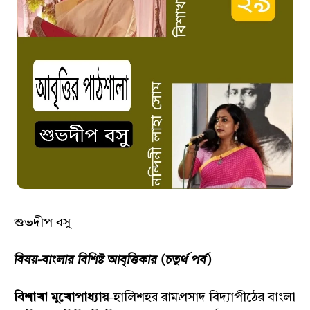
শুভদীপ বসু
বিষয়-বাংলার বিশিষ্ট আবৃত্তিকার (চতুর্থ পর্ব)
বিশাখা মুখোপাধ্যায়
-হালিশহর রামপ্রসাদ বিদ্যাপীঠের বাংলা