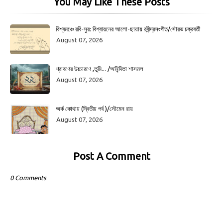
You May Like These Posts
বিশ্বমঞ্চে রবি-সুর: বিশ্বায়নের আলো-ছায়ায় রবীন্দ্রসংগীত/সৌরভ চক্রবর্তী
August 07, 2026
শ্রাবণের উচ্চারণে ,তুমি... /অনিন্দিতা শাসমল
August 07, 2026
অর্ক কোথায় (দ্বিতীয় পর্ব )/সৌমেন রায়
August 07, 2026
Post A Comment
0 Comments