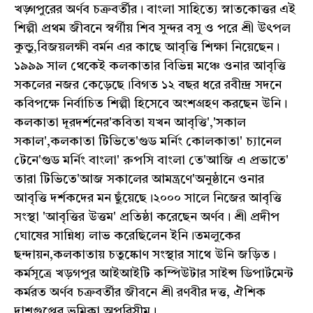
খড়্গপুরের অর্ণব চক্রবর্তীর। বাংলা সাহিত্যে স্নাতকোত্তর এই
শিল্পী প্রথম জীবনে স্বর্গীয় শিব সুন্দর বসু ও পরে শ্রী উৎপল
কুন্ডু,বিজয়লক্ষী বর্মন এর কাছে আবৃত্তি শিক্ষা নিয়েছেন।
১৯৯৯ সাল থেকেই কলকাতার বিভিন্ন মঞ্চে ওনার আবৃত্তি
সকলের নজর কেড়েছে।বিগত ১২ বছর ধরে রবীন্দ্র সদনে
কবিপক্ষে নির্বাচিত শিল্পী হিসেবে অংশগ্রহণ করছেন উনি।
কলকাতা দূরদর্শনের'কবিতা যখন আবৃত্তি','সকাল
সকাল',কলকাতা টিভিতে'গুড মর্নিং কোলকাতা' চ্যানেল
টেনে'গুড মর্নিং বাংলা' রুপসি বাংলা তে'আজি এ প্রভাতে'
তারা টিভিতে'আজ সকালের আমন্ত্রণে'অনুষ্ঠানে ওনার
আবৃত্তি দর্শকদের মন ছুঁয়েছে।২০০০ সালে নিজের আবৃত্তি
সংস্থা 'আবৃত্তির উত্তম' প্রতিষ্ঠা করেছেন অর্ণব। শ্রী প্রদীপ
ঘোষের সান্নিধ্য লাভ করেছিলেন ইনি।তমলুকের
ছন্দায়ন,কলকাতায় চতুষ্কোণ সংস্থার সাথে উনি জড়িত।
কর্মসূত্রে খড়গপুর আইআইটি কম্পিউটার সাইন্স ডিপার্টমেন্ট
কর্মরত অর্ণব চক্রবর্তীর জীবনে শ্রী রণবীর দত্ত, ঐশিক
দাশগুপ্তের ভূমিকা অপরিসীম।