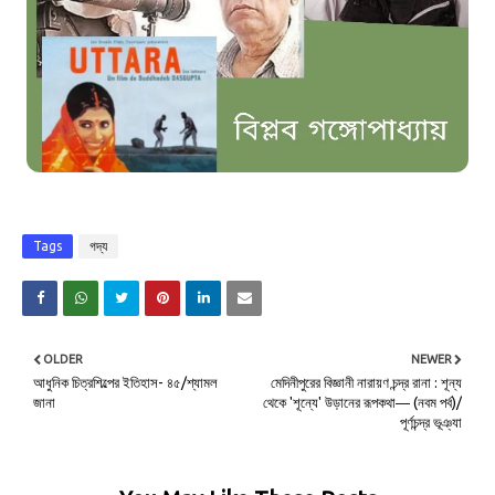
Tags
গদ্য
OLDER
NEWER
আধুনিক চিত্রশিল্পের ইতিহাস- ৪৫/শ্যামল
মেদিনীপুরের বিজ্ঞানী নারায়ণ চন্দ্র রানা : শূন্য
জানা
থেকে 'শূন্যে' উড়ানের রূপকথা― (নবম পর্ব)/
পূর্ণচন্দ্র ভূঞ্যা