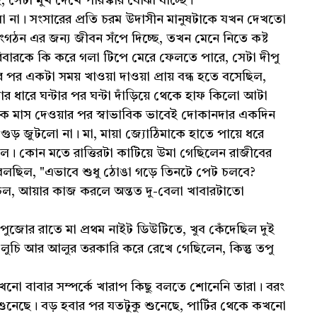
সেটা মুখ দেখে পরিস্কার বোঝা যাচ্ছে।
ো না। সংসারের প্রতি চরম উদাসীন মানুষটাকে যখন দেখতো
গঠন এর জন্য জীবন সঁপে দিচ্ছে, তখন মেনে নিতে কষ্ট
 পরিবারকে কি করে গলা টিপে মেরে ফেলতে পারে, সেটা দীপু
 পর একটা সময় খাওয়া দাওয়া প্রায় বন্ধ হতে বসেছিল,
র ধারে ঘন্টার পর ঘন্টা দাঁড়িয়ে থেকে হাফ কিলো আটা
েক মাস দেওয়ার পর স্বাভাবিক ভাবেই দোকানদার একদিন
ুড় জুটলো না। মা, মায়া জ্যোঠিমাকে হাতে পায়ে ধরে
িল। কোন মতে রাত্তিরটা কাটিয়ে উমা গেছিলেন রাজীবের
বলছিল, "এভাবে শুধু ঠোঙা গড়ে তিনটে পেট চলবে?
 চল, আয়ার কাজ করলে অন্তত দু-বেলা খাবারটাতো
ুজোর রাতে মা প্রথম নাইট ডিউটিতে, খুব কেঁদেছিল দুই
চি আর আলুর তরকারি করে রেখে গেছিলেন, কিন্তু তপু
নো বাবার সম্পর্কে খারাপ কিছু বলতে শোনেনি তারা। বরং
নেছে। বড় হবার পর যতটুকু শুনেছে, পার্টির থেকে কখনো