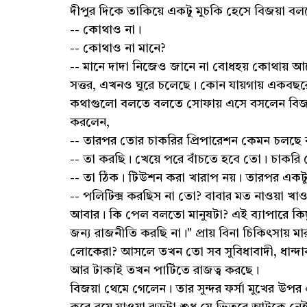
দীপুর দিকে তাকিয়ে একটু মুচকি হেসে বিজয়া ব
-- কোথাও না।
-- কোথাও না মানে?
-- মানে দাদা নিজেও জানে না বোধহয় কোথায় আছ
সত্তর, এখনও ঘুরে চলেছে। কোন যায়গায় একবছর
কথাগুলো বলতে বলতে সোফায় এসে বসলেন বিজয়া।
করলেন,
-- তারপর তোর চাকরির প্রিপারেশন কেমন চলছ
-- তা করছি। খেয়ে পরে বাঁচতে হবে তো। চাকরি 
-- তা ঠিক। টিউশন করা খারাপ নয়। তারপর একট
-- পলিটিক্স করছিস না তো? বাবার মত নাওয়া খা
আবার। কি পেল বলতো মানুষটা? এই ব্যাপারে ক
জন্য রাজনীতি করছি না।" প্রায় বিনা চিকিৎসায় ম
লোকেরা? আসলে তখন তো সব সুবিধাবাদী, ধান্দাবা
আর টাকাই তখন পার্টিতে রাজত্ব করছে।
বিজয়া থেমে গেলেন। তার সুন্দর ফর্সা মুখের উপ