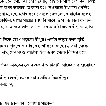
ে গেলেন। ছোট্ট ফ্ল্যাট, তাই জায়গাও বেশ কম, কিন্তু
ট্টির উপর আলাদা আলাদা রং। দেওয়ালে টাঙানো পেন্টিং
ো হয়েছে, হঠাৎ করে দেখলে সেগুলোকে মার্বেল বলেই
 ঢুকেছিল, দীপুর গায়ের জামাটা ঘামে ভিজে জবজব করছিল।
া হয়ে আসতে লাগলো। গায়ের জামাটা এবার দীপুকে ছ্যাঁকা
িকে চোখ পড়লো দীপুর। একটা অদ্ভুত দর্শন মূর্তি।
 হিংস্র দৃষ্টিতে তার দিকেই তাকিয়ে আছে। মূর্তিটা থেকে
ীপু যেন সমস্ত পারিপার্শ্বিক জগৎ থেকে বিচ্ছিন্ন হয়ে
। উত্তর ভারতের কোন একটা আদিবাসী গ্রামের এক পুরোহিত
ীপু। একটু চমকে চোখ সরিয়ে নিল দীপু।
 বললেন,
আজ এই জানলাম। কোথায় থাকেন?