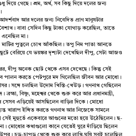
 দিয়ে গেছে। শ্রম, অর্থ, সব কিছু দিয়ে দলের জন্য
য।
র্শবাদ আর দলের জন্য নিবেদিত প্রাণ মানুষটার
 বৈশাখ। বাবা সেদিন কিছু টাকা যোগাড় করেছিল, তাতে
 ও এনেছিল মা।
া মাটির পুতুলে চোখ আঁকছিল। তপু নিম পাতা আনতে
ে ছুটে বেরিয়ে যে ভয়ঙ্কর দৃশ্যটা দেখেছিল দীপু, সেটা আজও
ের, দীপু অনেক ছোট থেকে এসব দেখেছে। কিন্তু সেই
ৎসব পালন করতে পেটপুরে মদ গিলেছিল জীবন আর মোধো।
র। সঙ্গে চলছিল উদোম খিস্তি-খেউড়। গণনাথ গেছিলেন
হ্মা, বিষ্ণু, মহেশ্বর থেকে শুরু করে আর প্রধানমন্ত্রী,
। গণনাথ সেসব এড়িয়েই আসছিলেন বাড়ির দিকে। মোধো
যন্ত খারাপ ইঙ্গিত করতে গণনাথ আর নিজেকে সামলে
া সেই মুহুর্তে একেবারে আগুনের মতো হয়ে উঠেছিলেন। ছ-
না। মোধোর কথাগুলো কানে যেতেই ঘুরে দাঁড়িয়ে ছিলেন
র উপর। চড়-চাপড় থেকে শুরু করে লাথি,ঘুষি সবই চলেছিল