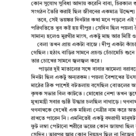
কোন সুযোগ সুবিধা আদায় করেনি বাবা, চিরকাল শুধু
সংগঠন তৈরি করাই ছিল জীবনের একমাত্র উদ্দেশ্
তবে, সেই ভয়ঙ্কর দিনটার কথা মনে পড়লে এই আদ
পরিণতিতে খুব কষ্ট হয় দীপুর। সেদিন ছিল পয়লা
সামান্য হলেও মুরগীর মাংস, একটু মাছ আর মিষ্টি
বেলা তখন প্রায় একটা বাজে। দীপু একটা কাঁচ
গেছিল। হঠাৎ বাড়ির সামনে প্রচন্ড চেঁচামেচি শুন
তার চোখের সামনে জ্বলজ্বল করে।
পাড়ার দুই মাতালের সঙ্গে বাবার ঝামেলা বরাবর
দিনটা ছিল একটু অন্যরকম। পয়লা বৈশাখের উ
মাঠের ঠিক পাশেই বটতলায় বসেছিল বোতলের আস
কৃষক সভার বিল কাটতে। মোধোর নেশা তখন তুঙ্গে। ব্র
মুখ্যমন্ত্রী সবার গুষ্ঠি উদ্ধার চলছিল নাগাড়ে
গণনাথকে দেখেই এক মহিলা নেত্রীর নাম করে অত্
রাখতে পারেন নি। এমনিতেই একটু বদরাগী মানুষট
ফুট লম্বা পেটানো শরীরে ভয়ের কোন জায়গা ছিল 
সেদিন। তারপর আর কোন নিয়ন্ত্রণ ছিল না নিজে