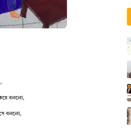
ো,
াকিয়ে বললো,
হেসে বললো,