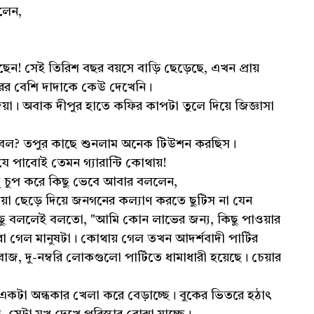
ললেন,
েন! সেই তিরিশ বছর বয়সে বাড়ি ছেড়েছে, এখন প্রায়
ের বেশি দাদাকে কেউ দেখেনি।
 অবাক দীপুর হাতে কফির কাপটা তুলে দিয়ে জিজ্ঞাসা
ে বল? তপুর কাছে শুনলাম অনেক টিউশন করছিস।
যে পাবোই তেমন গ্যারান্টি কোথায়!
ু চুপ করে কিছু ভেবে আবার বললেন,
ওয়া ছেড়ে দিয়ে জনগনের কল্যাণ করতে ছুটিস না যেন
িছু বললেই বলতো, "আমি কোন লাভের জন্য, কিছু পাওয়ার
ারা গেল মানুষটা। কোথায় গেল তখন আদর্শবাদী পার্টির
জ, দু-নম্বরি লোকগুলো পার্টিতে ধামাধারী হয়েছে। চেয়ার
র একটা অন্ধকার খেলা করে বেড়াচ্ছে। বুকের ভিতরে হঠাৎ