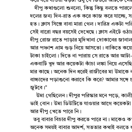
করে বয়ে যাওয়া ঝড়টা শুধু যে ভিতরে আটকে নেই, 
দীপু কথাগুলো শুনলো, কিন্তু কিছু বলতে পারল
দলের জন্য দিন-রাত এক করে কাজ করে যাচ্ছে, সং
হত। ক্লাস সিক্সে বাবা মারা গেল। দারিদ্র একটা
সেই বারো বছর বয়সেই দেখেছে। ক্লাস এইটে ওঠার
দীপু রোজ রাতে পাড়ার মুদিখানা দোকানের জানালা
আর পঞ্চাশ গ্রাম গুড় নিয়ে আসতো। বাকিতে কয়
টাকা চাইলো। দিতে না পারায় সে রাতে আর আটা-গ
একবাটি খুদ আর কয়েকটা কাঁচা লঙ্কা নিয়ে এসেছ
মার কাছে। অনেক দিন ধরেই রাজীবের মা উমাকে 
বাচ্চাদের পড়াশুনো করাবে কি করে? আমার সঙ্গে
জুটবে।"
উমা গেছিলেন। দীপুর পরিস্কার মনে পড়ে, কালীপ
ভাই বোন। উমা ডিউটিতে যাওয়ার আগে কয়েকটা লু
আর দীপু খেতে পারে নি।
তবু বাবার বিচার দীপু করতে পারে না। মাকেও কখ
অনেক সময়ই বাবার আদর্শ, সততার কথাই বলতে শু