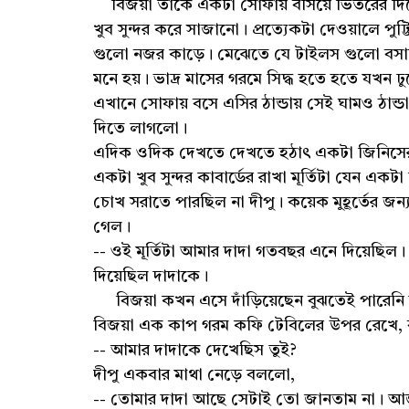
বিজয়া তাকে একটা সোফায় বসিয়ে ভিতরের দিকে চল
খুব সুন্দর করে সাজানো। প্রত্যেকটা দেওয়ালে পু
গুলো নজর কাড়ে। মেঝেতে যে টাইলস গুলো বসান
মনে হয়। ভাদ্র মাসের গরমে সিদ্ধ হতে হতে যখন
এখানে সোফায় বসে এসির ঠান্ডায় সেই ঘামও ঠান্ড
দিতে লাগলো।
এদিক ওদিক দেখতে দেখতে হঠাৎ একটা জিনিসের দ
একটা খুব সুন্দর কাবার্ডের রাখা মূর্তিটা যেন একটা
চোখ সরাতে পারছিল না দীপু। কয়েক মুহূর্তের জন্য দ
গেল।
-- ওই মূর্তিটা আমার দাদা গতবছর এনে দিয়েছিল
দিয়েছিল দাদাকে।
বিজয়া কখন এসে দাঁড়িয়েছেন বুঝতেই পারেনি দ
বিজয়া এক কাপ গরম কফি টেবিলের উপর রেখে,
-- আমার দাদাকে দেখেছিস তুই?
দীপু একবার মাথা নেড়ে বললো,
-- তোমার দাদা আছে সেটাই তো জানতাম না। 