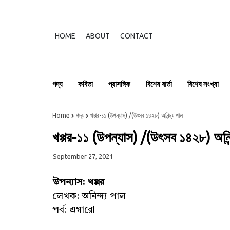
HOME
ABOUT
CONTACT
গদ্য
কবিতা
প্রাসঙ্গিক
বিশেষ বার্তা
বিশেষ সংখ্যা
Home
গদ্য
খপ্পর-১১ (উপন্যাস) /(উৎসব ১৪২৮) অনিন্দ্য পাল
খপ্পর-১১ (উপন্যাস) /(উৎসব ১৪২৮) অনিন্
September 27, 2021
উপন্যাস: খপ্পর
লেখক: অনিন্দ্য পাল
পর্ব: এগারো