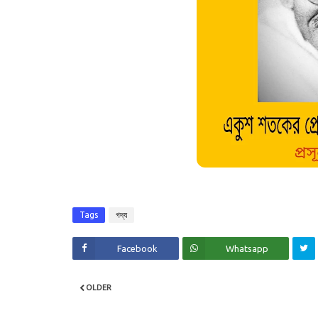
Tags
গদ্য
Facebook
Whatsapp
OLDER