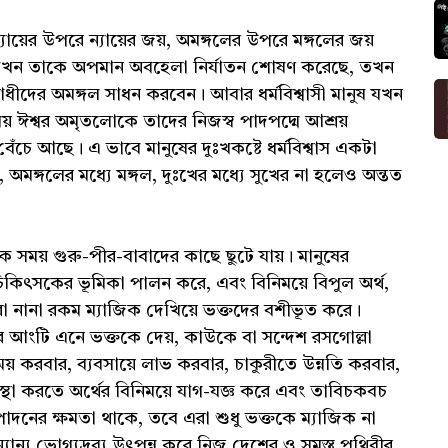
যায়ের উপরে ন্যায়ের জয়, অমঙ্গলের উপরে মঙ্গলের জয়
মাজ যখন তাকে অপমান অবহেলা নির্যাতন শোষণ করেছে, তখন
াধীদের অমঙ্গল সাধন করবেন। আবার ধর্মবিশ্বাসী মানুষ যখন
াময় ঈশ্বর অমৃতলোকে তাদের নিজস্ব পাদপদ্মে আশ্রয়
ঁচে আছে। এ ভাবে মানুষের দুঃখকষ্টে ধর্মবিশ্বাস একটা
মঙ্গলের মধ্যে মঙ্গল, দুঃখের মধ্যে সুখের না হলেও অন্তত
অনেক সময় গুরু-পীর-বাবাদের কাছে ছুটে যায়। মানুষের
চিকিৎসকের ভূমিকা পালন করে, এবং বিনিময়ে বিপুল অর্থ,
রা নানা রকম ম্যাজিক দেখিয়ে ভক্তদের বশীভূত করে।
 আংটি এনে ভক্তকে দেয়, কাউকে বা সন্দেশ রসগোল্লা
ময় করবার, ব্যবসায়ে লাভ করবার, চাকুরীতে উন্নতি করবার,
র ব্যবস্থা করতে অর্থের বিনিময়ে যাগ-যজ্ঞ করে এবং তাবিচকবচ
পাদনের ক্ষমতা থাকে, তবে এরা শুধু ভক্তকে ম্যাজিক না
অন্যান্য ভোগ্যদ্রব্য উৎপন্ন করে নিজ দেশের ও সমস্ত পৃথিবীর