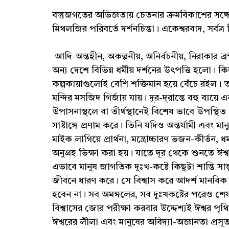
বস্তুজগতের অভিজ্ঞতায় চেতনার ক্রমবিকাশের সঙ্গে সঙ
মিথলজির পরিবর্তে দর্শনচিন্তা। একেশ্বরবাদ, সর্বত্র বিরা
আদি-অন্তহীন, অকল্পনীয়, অনির্বচনীয়, নিরাকার ব্
অন্য দেশে বিভিন্ন ধর্মীয় দর্শনের উৎপত্তি হলো। কিন্
কল্পকায়াগুলোই বেশি শক্তিমান হয়ে বেঁচে রইল। ত
মন্দির মসজিদ গির্জায় যায়। দূর-দূরান্তে বহু ব্যয়ে 
উপাসনাস্থলে বা তীর্থস্থানেই বিশেষ ভাবে উপস্থি
সাষ্টাঙ্গে প্রণাম করে। তিনি যদিও অন্তর্যামী এবং
মাইক লাগিয়ে প্রার্থনা, মন্ত্রোচ্চারণ ভজন-কীর্তন, ধ
অনুগ্রহ ভিক্ষা করা হয়। যাতে দূর থেকে শুনতে ঈশ
এভাবে মানুষ জাগতিক দুঃখ-কষ্টে কিছুটা শান্তি সান্ত্
জীবনে ধারণ করে। সে বিশ্বাস করে আদর্শ মানবিক গুণ
হবেন না। সব অমঙ্গলের, সব দুঃখকষ্টের পরেও শেষ প
বিশ্বাসের জোর পরীক্ষা করবার উদ্দেশ্যই ঈশ্বর পৃ
ঈশ্বরের লীলা এবং মানুষের অবিদ্যা-অজ্ঞানতা প্রসূ