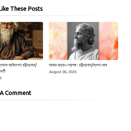
ike These Posts
োকে ব্যক্তিগত রবীন্দ্রনাথ/
আমার হৃদয়ে—প্রসঙ্গ : রবীন্দ্রনাথ/স্বপন ঘোষ
বর্তী
August 06, 2026
6
 A Comment