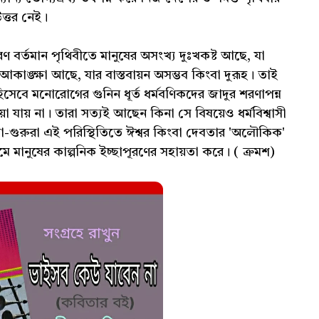
উত্তর নেই।
ণ বর্তমান পৃথিবীতে মানুষের অসংখ্য দুঃখকষ্ট আছে, যা
ঙ্ক্ষা আছে, যার বাস্তবায়ন অসম্ভব কিংবা দুরূহ। তাই
সেবে মনোরোগের গুনিন ধূর্ত ধর্মবণিকদের জাদুর শরণাপন্ন
া যায় না। তারা সত্যই আছেন কিনা সে বিষয়েও ধর্মবিশ্বাসী
া-গুরুরা এই পরিস্থিতিতে ঈশ্বর কিংবা দেবতার 'অলৌকিক'
ধ্যমে মানুষের কাল্পনিক ইচ্ছাপূরণের সহায়তা করে। ( ক্রমশ)