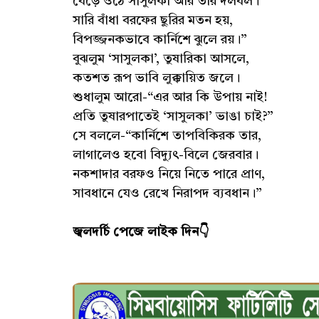
বেড়ে ওঠে সাসুলকা আর তার দলবল।
সারি বাঁধা বরফের ছুরির মতন হয়,
বিপজ্জনকভাবে কার্নিশে ঝুলে রয়।”
বুঝলুম ‘সাসুলকা’, তুষারিকা আসলে,
কতশত রূপ ভাবি লুক্কায়িত জলে।
শুধালুম আরো-“এর আর কি উপায় নাই!
প্রতি তুষারপাতেই ‘সাসুলকা’ ভাঙা চাই?”
সে বললে-“কার্নিশে তাপবিকিরক তার,
লাগালেও হবো বিদ্যুৎ-বিলে জেরবার।
নকশাদার বরফও নিয়ে নিতে পারে প্রাণ,
সাবধানে যেও রেখে নিরাপদ ব্যবধান।”
জ্বলদর্চি পেজে লাইক দিন👇