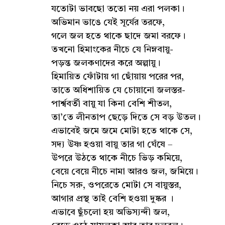
যতোটা ভাবছো ততো নয় এরা পলকা।
অভিমান ভাঙে যেই সূর্যের তরফে,
গলে জল হতে থাকে ছাদে জমা বরফে।
তখনো হিমাংকের নীচে যে নিম্নবায়ু-
পড়ন্ত জলকণাদের করে অল্পায়ু।
হিমায়িত ফোঁটায় গা ছোঁয়ায় পরের পর,
তাতে অধিশায়িত যে চোয়ানো জলস্তর-
পার্শ্ববর্তী বায়ু যা কিনা বেশি শীতল,
তা’তে লীনতাপ ছেড়ে দিতে সে বড় উতল।
এভাবেই জমে জমে মোটা হতে থাকে সে,
সদ্য উষ্ণ হওয়া বায়ু তার গা ঘেঁষে –
উপরে উঠতে থাকে নীচে ভিড় কমিয়ে,
বেয়ে বেয়ে নীচে নামা আরও জল, জমিয়ে।
নিচে সরু, ওপরেতে মোটা সে বায়ুস্তর,
আগার প্রস্থ তাই বেশি হওয়া দুষ্কর ।
এভাবে ছুঁচলো হয় অভিস্যন্দী জল,