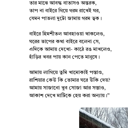
তার মাঝে আবদ্ধ বাতাসও অন্তরক,
তাপ না বাইরে গিয়ে গরম রাখেই ঘর,
যেমন পাতলা দুটো জামায় গরম ত্বক।
বাইরে হিমশীতল আবহাওয়া থাকলেও,
ঘরের তাপের কথা বাইরে বলেনা সে,
এদিকে আমায় দেখো- কাঠে রঙ মাখলেও,
হাঁড়ির খবর পায় কান পেতে মানুষে।
আমায় লাগিয়ে তুমি খামোকাই পস্তাও,
রাশিয়ার কেউ কি তোমার ঘরে উঁকি দেয়?
আমায় সাজানো খুব সোজা আর সস্তাও,
আকাশ দেখে মাটিকে হেয় করা অন্যায়।”