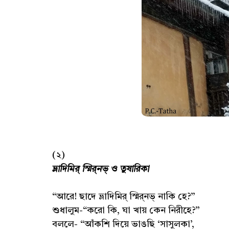
(২)
ভ্লাদিমির্‌ স্মির্‌নভ্‌ ও তুষারিকা
“আরে! ছাদে ভ্লাদিমির্‌ স্মির্‌নভ্‌ নাকি হে?”
শুধালুম-“করো কি, ঘা খায় কেন নিরীহে?”
বললে- “আঁকশি দিয়ে ভাঙছি ‘সাসুলকা’,