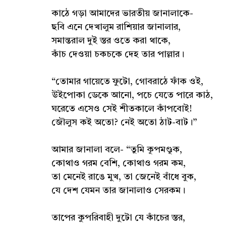
কাঠে গড়া আমাদের ভারতীয় জানালাকে-
ছবি এনে দেখালুম রাশিয়ার জানালার,
সমান্তরাল দুই স্তর ওতে করা থাকে,
কাঁচ দেওয়া চকচকে দেহ তার পাল্লার।
“তোমার গায়েতে ফুটো, গোবরাঠে ফাঁক ওই,
উইপোকা ডেকে আনো, পচে যেতে পারে কাঠ,
ঘরেতে এসেও সেই শীতকালে কাঁপবোই!
জৌলুস কই অতো? নেই অতো ঠাট-বাট।”
আমার জানালা বলে- “তুমি কূপমণ্ডূক,
কোথাও গরম বেশি, কোথাও গরম কম,
তা মেনেই রাঙে মুখ, তা জেনেই বাঁধে বুক,
যে দেশ যেমন তার জানালাও সেরকম।
তাপের কুপরিবাহী দুটো যে কাঁচের স্তর,