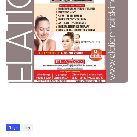
Tags
গদ্য