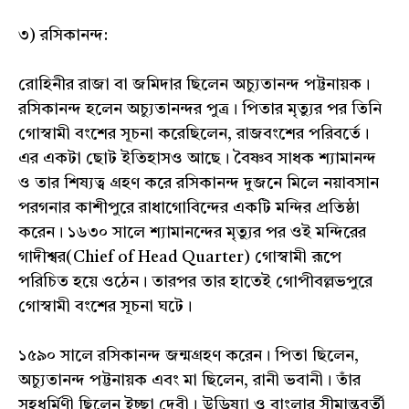
৩) রসিকানন্দ:
রোহিনীর রাজা বা জমিদার ছিলেন অচ্যুতানন্দ পট্টনায়ক।
রসিকানন্দ হলেন অচ্যুতানন্দর পুত্র। পিতার মৃত্যুর পর তিনি
গোস্বামী বংশের সূচনা করেছিলেন, রাজবংশের পরিবর্তে।
এর একটা ছোট ইতিহাসও আছে। বৈষ্ণব সাধক শ্যামানন্দ
ও তার শিষ্যত্ব গ্রহণ করে রসিকানন্দ দুজনে মিলে নয়াবসান
পরগনার কাশীপুরে রাধাগোবিন্দের একটি মন্দির প্রতিষ্ঠা
করেন। ১৬৩০ সালে শ্যামানন্দের মৃত্যুর পর ওই মন্দিরের
গাদীশ্বর(Chief of Head Quarter) গোস্বামী রূপে
পরিচিত হয়ে ওঠেন। তারপর তার হাতেই গোপীবল্লভপুরে
গোস্বামী বংশের সূচনা ঘটে।
১৫৯০ সালে রসিকানন্দ জন্মগ্রহণ করেন। পিতা ছিলেন,
অচ্যুতানন্দ পট্টনায়ক এবং মা ছিলেন, রানী ভবানী। তাঁর
সহধর্মিণী ছিলেন ইচ্ছা দেবী। উড়িষ্যা ও বাংলার সীমান্তবর্তী