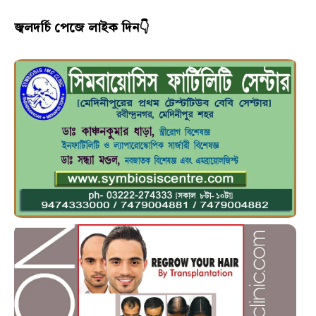
জ্বলদর্চি পেজে লাইক দিন👇