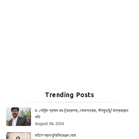
Trending Posts
ড. গোবিন্দ প্রসাদ কর (অধ্যাপক, লোকগবেষক, পাঁশকুড়া)/ ভাস্করব্রত
পতি
August 06, 2026
বাইশে শ্রাবণ/অসিতরঞ্জন ঘোষ