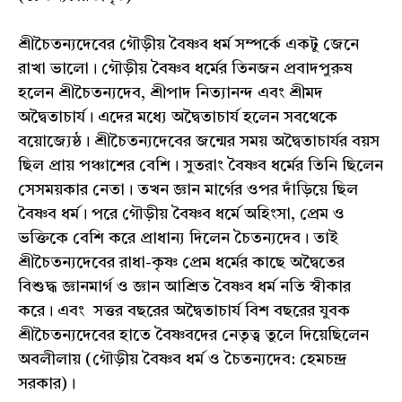
শ্রীচৈতন্যদেবের গৌড়ীয় বৈষ্ণব ধর্ম সম্পর্কে একটু জেনে
রাখা ভালো। গৌড়ীয় বৈষ্ণব ধর্মের তিনজন প্রবাদপুরুষ
হলেন শ্রীচৈতন্যদেব, শ্রীপাদ নিত্যানন্দ এবং শ্রীমদ
অদ্বৈতাচার্য। এদের মধ্যে অদ্বৈতাচার্য হলেন সবথেকে
বয়োজ্যেষ্ঠ। শ্রীচৈতন্যদেবের জন্মের সময় অদ্বৈতাচার্যর বয়স
ছিল প্রায় পঞ্চাশের বেশি। সুতরাং বৈষ্ণব ধর্মের তিনি ছিলেন
সেসময়কার নেতা। তখন জ্ঞান মার্গের ওপর দাঁড়িয়ে ছিল
বৈষ্ণব ধর্ম। পরে গৌড়ীয় বৈষ্ণব ধর্মে অহিংসা, প্রেম ও
ভক্তিকে বেশি করে প্রাধান্য দিলেন চৈতন্যদেব। তাই
শ্রীচৈতন্যদেবের রাধা-কৃষ্ণ প্রেম ধর্মের কাছে অদ্বৈতের
বিশুদ্ধ জ্ঞানমার্গ ও জ্ঞান আশ্রিত বৈষ্ণব ধর্ম নতি স্বীকার
করে। এবং সত্তর বছরের অদ্বৈতাচার্য বিশ বছরের যুবক
শ্রীচৈতন্যদেবের হাতে বৈষ্ণবদের নেতৃত্ব তুলে দিয়েছিলেন
অবলীলায় (গৌড়ীয় বৈষ্ণব ধর্ম ও চৈতন্যদেব: হেমচন্দ্র
সরকার)।