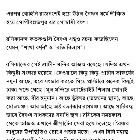
এরপর রোহিনি রাজবংশই হয়ে উঠল বৈষ্ণব ধর্মে দীক্ষিত
হয়ে গোপীবল্লভপুর এর গোস্বামী বংশ।
রসিকানন্দ কতকগুলি বৈষ্ণব গ্রন্থও রচনা করেছিলেন।
যেমন, "শাখা বর্ণন" ও "রতি বিলাস"।
রসিকান্দের সেই প্রাচীন মন্দির আজও রয়েছে। যদিও এখন
কিছুটা সংস্কার হয়েছে। দেওয়ালে কিছু কিছু প্রাচীন ভাস্কর্যের
নমুনা আছে, তবে সংস্কার করতে গিয়ে প্লাস্টারে অনেক কিছুই
ঢাকা পড়ে গেছে। মূল মন্দিরে ল্যাটেরাইট শিলায় খোদাই
করা আছে, বীর হনুমান। আছে ভুঁইঘর (ভজনের স্থান), আছে
দোলমঞ্চ। আর আছে অষ্ট বক্রাকার রাসমঞ্চ। আছে সারিবদ্ধ
ভাবে বৈষ্ণব সাধকদের সমাধি স্থল। রসিকের সময়কাল
থেকে আজও এখানে শ্রীপাটের সেবা হয়ে চলেছে। বৈষ্ণব
সাধুদের উপস্থিতিও চোখে পড়ার মতো। এখন যিনি মহান্ত