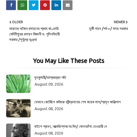
OLDER
NEWER
ভারতের অজৈব রসায়নের প্রথম কাণ্ডারি
তুর্কী নাচন /পর্ব-৮/ মলয় সরকার
মেদিনীপুরের রসায়ন বিজ্ঞানী ড. পুলিনবিহারী
সরকার /পূর্ণচন্দ্র ভূঞ্যা
You May Like These Posts
ঘৃতকুমারী/ভাস্করব্রত পতি
August 09, 2026
যেভাবে কেটেছিল কবিগুরু রবীন্দ্রনাথের শেষ কয়েক মাস/প্রসূন কাঞ্জিলাল
August 08, 2026
বাইশে শ্রাবণ, আত্মবিশ্লেষণের দিন/ দোলনচাঁপা তেওয়ারী দে
August 08, 2026