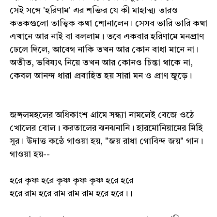
সেই সঙ্গে 'হরিণাম' এর শক্তির যে কী মাহাত্ম্য তারও
কতকগুলো তাত্ত্বিক কথা শোনালেন। সেসব ভারি ভারি কথা
এখানে আর নাই বা বললাম। তবে একবার হরিণামে মনপ্রাণ
ঢেলে দিলে, আবেগ নাকি তখন আর কোন বাধা মানে না।
অতীত, ভবিষ্যৎ নিয়ে তখন আর কোনও চিন্তা থাকে না,
কেবল আনন্দ ধারা প্রবাহিত হয় সারা মন ও প্রাণ জুড়ে।
জঙ্গলমহলের অধিকাংশ গ্রামে সন্ধ্যা নামলেই বেজে ওঠে
খোলের বোল। করতালের ঝনঝনানি। হারমোনিয়ামের মিহি
সুর। উদাত্ত কন্ঠে গাওয়া হয়, "জয় রাধা গোবিন্দ জয়" গান।
গাওয়া হয়--
হরে কৃষ্ণ হরে কৃষ্ণ কৃষ্ণ কৃষ্ণ হরে হরে
হরে রাম হরে রাম রাম রাম হরে হরে।।