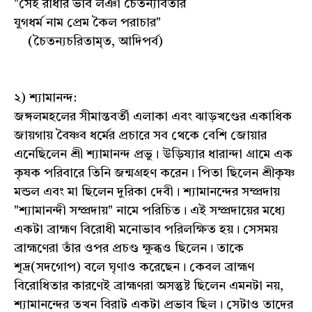
"সেই রাধার ভাব লঞা চৈতন্যাবতার
যুগধর্ম নাম প্রেম কৈল পরাচার"
(চৈতন্যচরিতামৃত, আদিপর্ব)
২) শ্যামানন্দ:
জঙ্গলমহলের সীমান্তবর্তী এলাকা এবং ঝাড়খণ্ডের একাধিক
জায়গায় বৈষ্ণব ধর্মের প্রচারে সব থেকে বেশি জোয়ার
এনেছিলেন শ্রী শ্যামানন্দ প্রভু। উড়িষ্যার ধারান্দা গ্রামে এক
কৃষক পরিবারে তিনি জন্মগ্রহণ করেন। পিতা ছিলেন শ্রীকৃষ্ণ
মন্ডল এবং মা ছিলেন দুরিকা দেবী। শ্যামানন্দের সম্প্রদায়
"শ্যামানন্দী সম্প্রদায়" নামে পরিচিত। এই সম্প্রদায়ের মধ্যে
একটা ব্রাহ্মণ বিরোধী মনোভাব পরিলক্ষিত হয়। সেসময়
ব্রাহ্মণেরা তাঁর ওপর প্রচণ্ড ক্ষুব্ধও ছিলেন। তাকে
শূদ্র(সদগোপ) বলে ঘৃণাও করেছেন। কেবল ব্রাহ্মণ
বিরোধিতার কারণেই ব্রাহ্মণরা অসন্তুষ্ট ছিলেন এমনটা নয়,
শ্যামানন্দের তখন বিরাট একটা প্রভাব ছিল। সেটাও তাদের