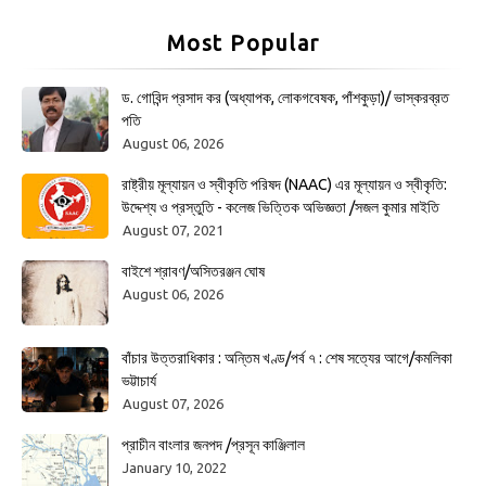
Most Popular
ড. গোবিন্দ প্রসাদ কর (অধ্যাপক, লোকগবেষক, পাঁশকুড়া)/ ভাস্করব্রত
পতি
August 06, 2026
রাষ্ট্রীয় মূল্যায়ন ও স্বীকৃতি পরিষদ (NAAC) এর মূল্যায়ন ও স্বীকৃতি:
উদ্দেশ্য ও প্রস্তুতি - কলেজ ভিত্তিক অভিজ্ঞতা /সজল কুমার মাইতি
August 07, 2021
বাইশে শ্রাবণ/অসিতরঞ্জন ঘোষ
August 06, 2026
বাঁচার উত্তরাধিকার : অন্তিম খণ্ড/পর্ব ৭ : শেষ সত্যের আগে/কমলিকা
ভট্টাচার্য
August 07, 2026
প্রাচীন বাংলার জনপদ /প্রসূন কাঞ্জিলাল
January 10, 2022