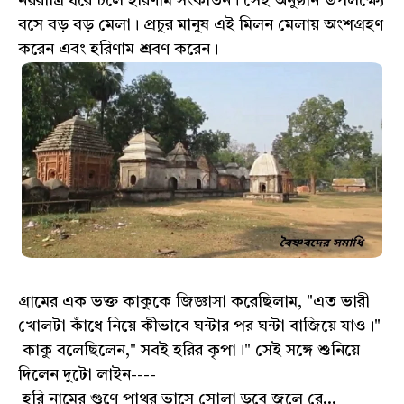
নয়রাত্রি ধরে চলে হরিণাম সংকীর্তন। সেই অনুষ্ঠান উপলক্ষ্যে
বসে বড় বড় মেলা। প্রচুর মানুষ এই মিলন মেলায় অংশগ্রহণ
করেন এবং হরিণাম শ্রবণ করেন।
গ্রামের এক ভক্ত কাকুকে জিজ্ঞাসা করেছিলাম, "এত ভারী
খোলটা কাঁধে নিয়ে কীভাবে ঘন্টার পর ঘন্টা বাজিয়ে যাও।"
কাকু বলেছিলেন," সবই হরির কৃপা।" সেই সঙ্গে শুনিয়ে
দিলেন দুটো লাইন----
হরি নামের গুণে পাথর ভাসে সোলা ডুবে জলে রে...