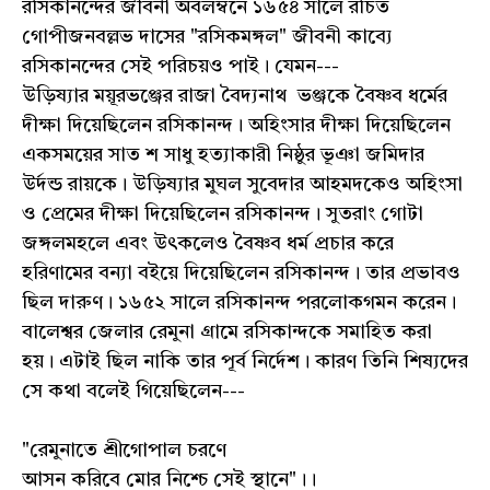
রসিকানন্দের জীবনী অবলম্বনে ১৬৫৪ সালে রচিত
গোপীজনবল্লভ দাসের "রসিকমঙ্গল" জীবনী কাব্যে
রসিকানন্দের সেই পরিচয়ও পাই। যেমন---
উড়িষ্যার ময়ূরভঞ্জের রাজা বৈদ্যনাথ ভঞ্জকে বৈষ্ণব ধর্মের
দীক্ষা দিয়েছিলেন রসিকানন্দ। অহিংসার দীক্ষা দিয়েছিলেন
একসময়ের সাত শ সাধু হত্যাকারী নিষ্ঠুর ভূঞা জমিদার
উর্দন্ড রায়কে। উড়িষ্যার মুঘল সুবেদার আহমদকেও অহিংসা
ও প্রেমের দীক্ষা দিয়েছিলেন রসিকানন্দ। সুতরাং গোটা
জঙ্গলমহলে এবং উৎকলেও বৈষ্ণব ধর্ম প্রচার করে
হরিণামের বন্যা বইয়ে দিয়েছিলেন রসিকানন্দ। তার প্রভাবও
ছিল দারুণ। ১৬৫২ সালে রসিকানন্দ পরলোকগমন করেন।
বালেশ্বর জেলার রেমুনা গ্রামে রসিকান্দকে সমাহিত করা
হয়। এটাই ছিল নাকি তার পূর্ব নির্দেশ। কারণ তিনি শিষ্যদের
সে কথা বলেই গিয়েছিলেন---
"রেমুনাতে শ্রীগোপাল চরণে
আসন করিবে মোর নিশ্চে সেই স্থানে"।।