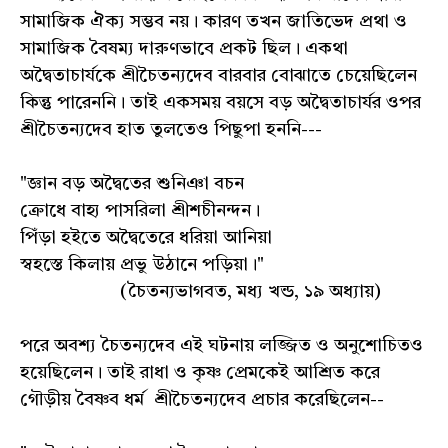
সামাজিক ঐক্য সম্ভব নয়। কারণ তখন জাতিভেদ প্রথা ও
সামাজিক বৈষম্য দারুণভাবে প্রকট ছিল। একথা
অদ্বৈতাচার্যকে শ্রীচৈতন্যদেব বারবার বোঝাতে চেয়েছিলেন
কিন্তু পারেননি। তাই একসময় বয়সে বড় অদ্বৈতাচার্যর ওপর
শ্রীচৈতন্যদেব হাত তুলতেও পিছুপা হননি---
"জ্ঞান বড় অদ্বৈতের শুনিঞা বচন
ক্রোধে বাহ্য পাসরিলা শ্রীশচীনন্দন।
পিঁড়া হইতে অদ্বৈতেরে ধরিয়া আনিয়া
স্বহস্তে কিলায় প্রভু উঠানে পড়িয়া।"
(চৈতন্যভাগবত, মধ্য খন্ড, ১৯ অধ্যায়)
পরে অবশ্য চৈতন্যদেব এই ঘটনায় লজ্জিত ও অনুশোচিতও
হয়েছিলেন। তাই রাধা ও কৃষ্ণ প্রেমকেই আশ্রিত করে
গৌড়ীয় বৈষ্ণব ধর্ম শ্রীচৈতন্যদেব প্রচার করেছিলেন--