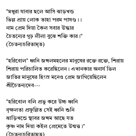
"মথুরা যাবার ছলে আসি ঝাড়খন্ড
ভিল্ল প্রায় লোক তাহা পরম পাষণ্ড।।
নাম প্রেম দিয়া কৈল সবার উদ্ধার
চৈতন্যের গূঢ় লীলা বুঝে শক্তি কার।"
(চৈতন্যচরিতামৃত)
"হরিবোল" ধ্বনি জঙ্গলমহলের মানুষের রক্তে রক্তে, শিরায়
শিরায় পরিচালিত করেছিলেন। এখানকার অনার্য ভিল
জাতির মানুষের হিংস্র মনেও প্রেম জাগিয়েছিলেন
শ্রীচৈতন্যদেব---
"হরিবোল বলি প্রভু করে উচ্চ ধ্বনি
বৃক্ষলতা প্রফুল্লিত সেই ধ্বনি শুনি
ঝাড়িখন্ডে স্থাবর জঙ্গম আছে যত
কৃষ্ণ নাম দিয়া কইল প্রেমেতে উন্মত্ত।"
(চৈতন্যচরিতামৃত)