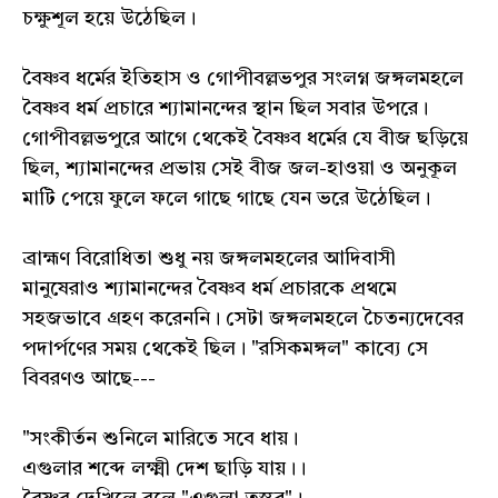
চক্ষুশূল হয়ে উঠেছিল।
বৈষ্ণব ধর্মের ইতিহাস ও গোপীবল্লভপুর সংলগ্ন জঙ্গলমহলে
বৈষ্ণব ধর্ম প্রচারে শ্যামানন্দের স্থান ছিল সবার উপরে।
গোপীবল্লভপুরে আগে থেকেই বৈষ্ণব ধর্মের যে বীজ ছড়িয়ে
ছিল, শ্যামানন্দের প্রভায় সেই বীজ জল-হাওয়া ও অনুকূল
মাটি পেয়ে ফুলে ফলে গাছে গাছে যেন ভরে উঠেছিল।
ব্রাহ্মণ বিরোধিতা শুধু নয় জঙ্গলমহলের আদিবাসী
মানুষেরাও শ্যামানন্দের বৈষ্ণব ধর্ম প্রচারকে প্রথমে
সহজভাবে গ্রহণ করেননি। সেটা জঙ্গলমহলে চৈতন্যদেবের
পদার্পণের সময় থেকেই ছিল। "রসিকমঙ্গল" কাব্যে সে
বিবরণও আছে---
"সংকীর্তন শুনিলে মারিতে সবে ধায়।
এগুলার শব্দে লক্ষ্মী দেশ ছাড়ি যায়।।