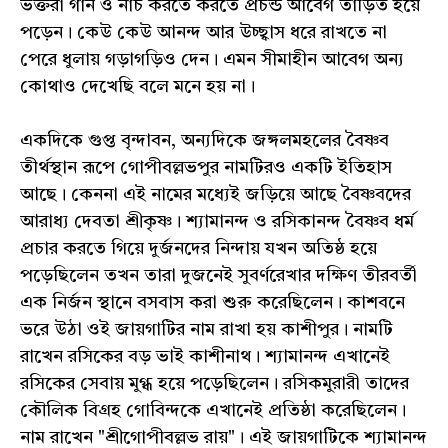
ভক্তরা গান ও নাচ করতে করতে প্রচন্ড আবেগ তাড়িত হয়ে
পড়েন। কেউ কেউ আনন্দ আর উচ্ছ্বাস ধরে রাখতে না
পেরে ধুলায় গড়াগড়িও দেন। এমন সীমাহীন আবেগ অন্য
কোথাও দেখেছি বলে মনে হয় না।
একদিকে গুপ্ত বৃন্দাবন, অন্যদিকে জঙ্গলমহলের বৈষ্ণব
তীর্থস্থান রূপে গোপীবল্লভপুর নামটিরও একটি ইতিহাস
আছে। কেননা এই নামের মধ্যেই জড়িয়ে আছে বৈষ্ণবদের
আরাধ্য দেবতা শ্রীকৃষ্ণ। শ্যামানন্দ ও রসিকানন্দ বৈষ্ণব ধর্ম
প্রচার করতে গিয়ে দুর্জনদের নিন্দায় যখন অতিষ্ঠ হয়ে
পড়েছিলেন তখন তারা দুজনেই সুবর্ণরেখার দক্ষিণ তীরবর্তী
এক নির্জন স্থানে বসবাস করা শুরু করেছিলেন। কাশবনে
ভরে উঠা ওই জায়গাটির নাম রাখা হয় কাশীপুর। নামটি
রাখেন রসিকের বড় ভাই কাশীনাথ। শ্যামানন্দ এখানেই
রসিকের সেবায় মুগ্ধ হয়ে পড়েছিলেন। রসিকমুরারী তাদের
কৌলিক বিগ্রহ গোবিন্দকে এখানেই প্রতিষ্ঠা করেছিলেন।
নাম রাখেন "শ্রীগোপীবল্লভ রায়"। এই জায়গাটিকে শ্যামানন্দ