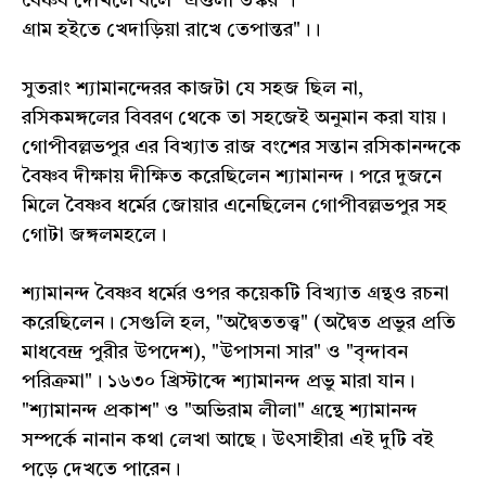
বৈষ্ণব দেখিলে বলে "এগুলা তস্কর"।
গ্রাম হইতে খেদাড়িয়া রাখে তেপান্তর"।।
সুতরাং শ্যামানন্দেরর কাজটা যে সহজ ছিল না,
রসিকমঙ্গলের বিবরণ থেকে তা সহজেই অনুমান করা যায়।
গোপীবল্লভপুর এর বিখ্যাত রাজ বংশের সন্তান রসিকানন্দকে
বৈষ্ণব দীক্ষায় দীক্ষিত করেছিলেন শ্যামানন্দ। পরে দুজনে
মিলে বৈষ্ণব ধর্মের জোয়ার এনেছিলেন গোপীবল্লভপুর সহ
গোটা জঙ্গলমহলে।
শ্যামানন্দ বৈষ্ণব ধর্মের ওপর কয়েকটি বিখ্যাত গ্রন্থও রচনা
করেছিলেন। সেগুলি হল, "অদ্বৈততত্ত্ব" (অদ্বৈত প্রভুর প্রতি
মাধবেন্দ্র পুরীর উপদেশ), "উপাসনা সার" ও "বৃন্দাবন
পরিক্রমা"। ১৬৩০ খ্রিস্টাব্দে শ্যামানন্দ প্রভু মারা যান।
"শ্যামানন্দ প্রকাশ" ও "অভিরাম লীলা" গ্রন্থে শ্যামানন্দ
সম্পর্কে নানান কথা লেখা আছে। উৎসাহীরা এই দুটি বই
পড়ে দেখতে পারেন।