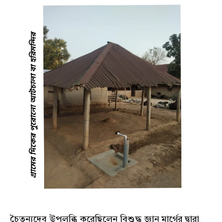
চৈতন্যদেব উপলব্ধি করেছিলেন বিশুদ্ধ জ্ঞান মার্গের দ্বারা