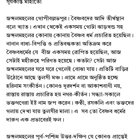
সূর্যকান্ত মাহাতো
জঙ্গলমহলের গোপীবল্লভপুর। বৈষ্ণবদের আদি তীর্থস্থান
বলে খ্যাত। এখান থেকেই একসময় গোটা ঝাড়খন্ড সহ
জঙ্গলমহলের কোনায় কোনায় বৈষ্ণব ধর্ম প্রচারিত হয়েছিল।
নানান বাধা-বিপত্তি ও প্রতিবন্ধকতা অতিক্রম করে
বৈষ্ণবধর্মের যে বীজ একসময় রোপিত হয়েছিল, আজ
সেটাই মহীরুহে পরিণত হয়েছে। কতটা? সেটা আজ
জঙ্গলমহলের ঘরে ঘরে গেলেই বোঝা যায়। প্রতিটি বাড়ির
উঠোনে আছে তুলসী মঞ্চ। গ্রামে গ্রামে অনুষ্ঠিত হচ্ছে
হরিনাম সংকীর্তন। কোনও দূরদর্শন বা আকাশবাণী নয়,
রাস্তায় রাস্তায় প্রচারিত হয় নগর-কীর্তন। সন্ধ্যা-সকালে
ভক্তগণেরা ইষ্ট নাম জপ করেন। কণ্ঠী, রসকলি এবং ভক্তদের
গলায় দেখা যায় তুলসীর মালা। এ সব তো বৈষ্ণব ধর্মের
দারুণ এক প্রভাবেরই ফল।
জঙ্গলমহলের পূর্ব-পশ্চিম উত্তর-দক্ষিণ যে কোনও প্রান্তেই