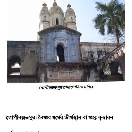
গোপীবল্লভপুর: বৈষ্ণব ধর্মের তীর্থস্থান বা গুপ্ত বৃন্দাবন