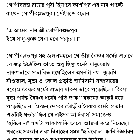
গোপীবল্লভ রায়ের পুরী হিসাবে কাশীপুর এর নাম পাল্টে
রাখেন গোপীবল্লভপুর। সেইসঙ্গে বলেন---
"এ গ্রামের নাম শ্রী গোপীবল্লভপুর
ইথে সাধু-কৃষ্ণ সেবা হবে পরচুর।।"
গোপীবল্লভপুর সহ জঙ্গলমহলে গৌড়ীয় বৈষ্ণব ধর্মের প্রচারে
যে ঝড় উঠেছিল তাতে শুধু হিন্দু ধর্মের মানুষেরাই
দারুণভাবে প্রভাবিত হয়েছিলেন এমনটা নয়। কুড়মি,
সাঁওতাল, মুন্ডা ও কোল প্রভৃতি আদিবাসী সম্প্রদায়ের
মধ্যেও বৈষ্ণব ধর্মের প্রভাব দারুণ ভাবে পড়েছিল। বিরসা
মুন্ডা পর্যন্ত বৈষ্ণব ধর্মের প্রতি দারুণ রকমের আকৃষ্ট হয়ে
পড়েছিলেন। চৈতন্যদেবের গৌড়ীয় বৈষ্ণব ধর্মের প্রভাব
এতটাই গভীর ছিল যে এইসব আদিবাসী সমাজেও
"হরিবোল" শব্দটা পাকাপাকি ভাবে জায়গা করে নিয়েছে।
শবদেহ সৎকার এবং বিবাহের সময় "হরিবোল" ধ্বনি উচ্চারণ