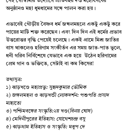
সেই গোস্বামীর উদ্যোগে প্রতিবছর দণ্ড মহোৎসবের
অনুষ্ঠানও মহা ধূমধামের সঙ্গে পালন করা হয়।
এভাবেই গৌড়ীয় বৈষ্ণব ধর্ম জঙ্গলমহলে একটু একটু করে
পায়ের মাটি শক্ত করেছেন। এবং দিন দিন এই ধর্মের প্রভাব
উত্তরোত্তর বৃদ্ধি পেয়েই চলেছে। একই গ্রামে মিশ্র জাতির
বাস থাকলেও হরিণাম সংকীর্তন এর সময় জাত-পাত ভুলে,
ধনী গরিব নির্বিশেষে যেভাবে এক হয়ে উঠেন হরিণামের
প্রেম গান ও ভক্তিতে, সেটাই বা কম কিসের!
তথ্যসূত্র:
১) ঝাড়খণ্ডে মহাপ্রভু: সুহৃদকুমার ভৌমিক
২) জঙ্গলমহল ও ঝাড়খন্ডী লোকদর্শন: পশুপতি প্রসাদ
মাহাতো
৩) পশ্চিমবঙ্গের সংস্কৃতি:২য় খণ্ড(বিনয় ঘোষ)
৪) মেদিনীপুরের ইতিহাস: যোগেশচন্দ্র বসু
৫) ঝাড়গ্রাম ইতিহাস ও সংস্কৃতি: মধুপ দে