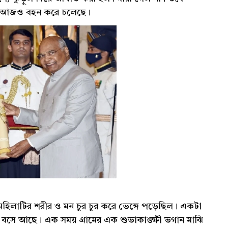
িহ্ন আজও বহন করে চলেছে।
য় মহিলাটির শরীর ও মন চুর চুর করে ভেঙ্গে পড়েছিল। একটা
বসে আছে। এক সময় গ্রামের এক শুভাকাঙ্ক্ষী ভগান মাঝি