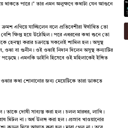
 হয়ে থাকতে পারে।" তার এমন অলুক্ষণে কথাটা যেন আগুনে
ক্রমশ এগিয়ে যাচ্ছিলেন বলে প্রতিবেশীরা ঈর্ষান্বিত তো
েশি ক্ষিপ্ত হয়ে উঠেছিল। পরে এধরনের কথা শুনে তো
হেনস্থা করার চক্রান্তে সকলেই শামিল হল। অসুস্থ
ল, ওঝা বা গুনীন। ওই ওঝাই নিদান দিলেন অসুস্থ কন্যাটির
হয়ে পড়েছে। এমনকি ডাইনি হিসেবে ওই মহিলাকেই ইঙ্গিত
িল। ওঝার কথা শোনানোর জন্য মেয়েটিকে তারা ডাকতে
ল। তাকে দোষী সাব্যস্ত করা হল। চলল মারধর, লাথি।
মিটল না। অর্ধ উলঙ্গ করা হল। প্রস্রাব খাওয়ানোর
শ্যে কুড়ুল দিয়ে আঘাত করা হল। মারা গেল না। তবে