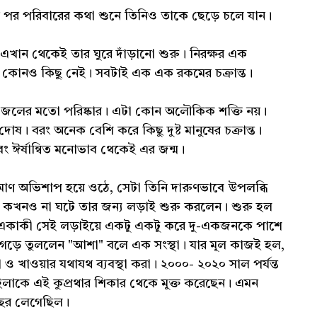
'বছর পর পরিবারের কথা শুনে তিনিও তাকে ছেড়ে চলে যান।
এখান থেকেই তার ঘুরে দাঁড়ানো শুরু। নিরক্ষর এক
 কোনও কিছু নেই। সবটাই এক এক রকমের চক্রান্ত।
 জলের মতো পরিষ্কার। এটা কোন অলৌকিক শক্তি নয়।
 বরং অনেক বেশি করে কিছু দুষ্ট মানুষের চক্রান্ত।
ং ঈর্ষান্বিত মনোভাব থেকেই এর জন্ম।
াণ অভিশাপ হয়ে ওঠে, সেটা তিনি দারুণভাবে উপলব্ধি
কখনও না ঘটে তার জন্য লড়াই শুরু করলেন। শুরু হল
তার একাকী সেই লড়াইয়ে একটু একটু করে দু-একজনকে পাশে
়ে তুললেন "আশা" বলে এক সংস্থা। যার মূল কাজই হল,
ও খাওয়ার যথাযথ ব্যবস্থা করা। ২০০০- ২০২০ সাল পর্যন্ত
মহিলাকে এই কুপ্রথার শিকার থেকে মুক্ত করেছেন। এমন
বছর লেগেছিল।