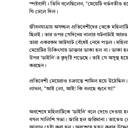
স্পষ্টবাদী। তিনি বলেছিলেন, "মেয়েটি গর্ভবতীও
ঘি ঢেলে দিল।
জীবনযাত্রায় অসচ্ছল প্রতিবেশীদের থেকে মহিলাটি 
ছিলই। তার ওপর সেদিনের নালার ঘটনাটাই আরও ব
তারা একরকম আটঘাট বেঁধেই নেমে পড়ল। মহিলাকে 
মেয়েটির চিকিৎসায় ডাক্তার ডাকা হল না। ডাকা হ
উপর 'ডাইনি'-র কুদৃষ্টি পড়েছে। তাই সে অসুস্থ 
করছেন।
প্রতিবেশী মেয়েরাও চক্রান্তে শামিল হয়ে উঠেছ
লাগল, "আই লো, আই! কি বলছে শুনে যা!"
অবশেষে মহিলাটিকে 'ডাইনি' বলে দেগে দেওয়া হ
বসল সালিশি সভা। জারি হল জরিমানা। তাতেও রোষ 
আপ্রাণ চেষ্টা করা হল। অবশেষে হত্যা করার উদ্দে