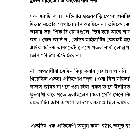
ছুটনি মাহাতো: এ কালের বীরাঙ্গনা
সরু একটি নালা। মহিলার শ্বশুরবাড়ি থেকে অনতিদ
দিনের মতোই সেখানে স্নান করছিলেন। ওদিকে ঝো
কামনা ভরা শিকারি চোখগুলো স্থির হয়ে আছে স্ন
করা। কেন জানি না, সেদিন মহিলাটির কেবলই মন
এদিক ওদিক তাকাতেই চোখে পড়ল নারী লোলুপ দৃ
তিনি চেঁচিয়ে উঠেছিলেন।
না। অপরাধীরা সেদিন কিছু করার দুঃসাহস পায়নি। 
গিয়েছিল একটা প্রতিশোধ স্পৃহা। ওরা ছিল মহিলাট
স্বচ্ছল জীবন যাপনে ওরা ছিল প্রবল ভাবে ঈর্ষান্ব
স্কুলমুখী করে গড়ে তুলছিলেন। ওরা সেটা মেনে 
মহিলাটির জমি জায়গা আত্মসাৎ করাও ছিল তাদের 
একদিন এক প্রতিবেশী অনূঢ়া কন্যা হঠাৎ অসুস্থ 