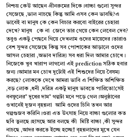
নিশ্চয় কেউ আছেন গ্ৰীনরুমের দিকে।বাচ্চা গুলো সুন্দর
সেজেছে ,ভাল নাচছে কিন্তু আমি এসব কেন ভাবছি?এ
ভাবেই বা মানুষ কে কেন বিচার করবো বাইরের চেহারা
দেখে? মানুষ কে না জেনে তার গেয়ে কেন লেবেল দেব?
তবুও একটু পেছনে গিয়ে দেখলাম ওদের মায়েদের।তারাও
বেশ সুন্দর সেজেছে কিন্তু সব পোশাকের আড়ালে ওদের
আসল চেহারা ,অভাব দারিদ্র্য সব ধরা দিল আমার চোখে।
নিজেকে খুব খারাপ লাগলো এই prediction সঠিক হবার
জন‍্য।আমার মন চোখ দুটোই এই শিশুদের নিয়ে বৈষম্য
করছে? লোককে দেখে আমরা ভাবি এ শিক্ষিত অশিক্ষিত
,বড় লোক ,ধনী ,দরিদ্র একটু মানুষ ভাবতে পারিতো!সেই
বনফুলের" দুধের দাম" গল্পটা মনে পড়ে গেল।অনুষ্ঠানের
ওখানেই দুজন বৃহন্নলা আমি ওদের চিনি তখন আর
গল্পগুজব করিনি।ওরা এত উৎসাহ নিয়ে বাচ্চা গুলোর কত
ছবি তুলছে।হাসছে আর বলছে কী মিষ্টি বাচ্চা ,কী সুন্দর
নাচছে ,আদর করতে ইচ্ছে হচ্ছে!! বৃহন্নলাদের মুখে যেন