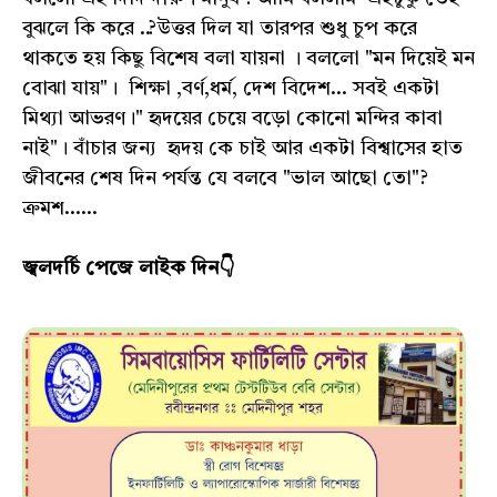
বুঝলে কি করে ..?উত্তর দিল যা তারপর শুধু চুপ করে
থাকতে হয় কিছু বিশেষ বলা যায়না । বললো "মন দিয়েই মন
বোঝা যায়"। শিক্ষা ,বর্ণ,ধর্ম, দেশ বিদেশ... সবই একটা
মিথ‍্যা আভরণ।" হৃদয়ের চেয়ে বড়ো কোনো মন্দির কাবা
নাই"। বাঁচার জন‍্য হৃদয় কে চাই আর একটা বিশ্বাসের হাত
জীবনের শেষ দিন পর্যন্ত যে বলবে "ভাল আছো তো"?
ক্রমশ......
জ্বলদর্চি পেজে লাইক দিন👇