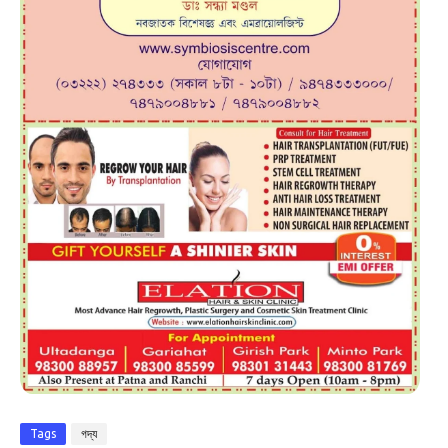
Tags
গদ্য