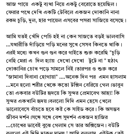
আজ পায়ে একটু ব‍্যথা নিয়ে একটু বেরোতে হয়েছিল।
ফেরার পথে দেখি একটি টেবিলে একজন দোকানি নানা
রকম চুড়ি, দুল, হার পায়েল এসবের পসরা সাজিয়ে বসেছে।
আমি যতই খেঁদি পেচি হই না কেন সাজতে বড়ই ভালবাসি
...যথারীতি দাঁড়িয়ে পড়ি মনের সুখে সেসব কিনতে থাকি।
এরই মধ্যে কখন গুন গুন করে গাইতে শুরু করেছি "চুড়ি
নেহি মেরা এ দিল হ‍্যায় দেখো দেখো টুটে না " হঠাৎ
দোকানির চোখ পড়ে সামলে নিই।তারপর ও শুরু করে
"জামানা দিবানা হোগায়া" ....অনেক দিন পর এমন হাসলাম
...মনে হলো শরীর থেকে কতো টক্সিন বেরিয়ে গেল।ভাবুন
তো একবার বউটির হৃদয়ে কি সুন্দর প্রেমাবেগ আহা! কি
সুন্দর একখানি হৃদয়।বললো দিদি এমন হেসে খেলে
ভালোবেসে বাঁচতে হবে কষ্ট কে সাইড করে। কি অসম্ভব
জীবন দর্শন।সঙ্গে সঙ্গে বেশ সুদর্শন একজন হাজির
...চোখের ভাবেই বুঝে গেলাম সে তার অক্সিজেন। বউটি
বললো এই দিদি দারুণ মানুষ ! আমি বললাম এইটুকু তেই