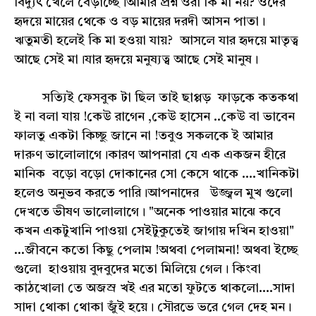
বিদ্যুৎ খেলে বেড়াচ্ছে।আমার প্রশ্ন ওরা কি মা নয়? ওদের
হৃদয়ে মায়ের থেকে ও বড় মায়ের দরদী আসন পাতা।
ঋতুমতী হলেই কি মা হওয়া যায়? আসলে যার হৃদয়ে মাতৃত্ব
আছে সেই মা।যার হৃদয়ে মনুষ‍্যত্ব আছে সেই মানুষ।
সত‍্যিই ফেসবুক টা ছিল তাই ছাপ্পড় ফাড়কে কতকথা
ই না বলা যায় !কেউ রাগেন ,কেউ হাসেন ..কেউ বা ভাবেন
ফালতু একটা কিচ্ছু জানে না !তবুও সকলকে ই আমার
দারুণ ভালোলাগে।কারণ আপনারা যে এক একজন হীরে
মানিক বড়ো বড়ো দোকানের সো কেসে থাকে ....খানিকটা
হলেও অনুভব করতে পারি।আপনাদের উজ্জ্বল মুখ গুলো
দেখতে ভীষণ ভালোলাগে। "অনেক পাওয়ার মাঝে কবে
কখন একটুখানি পাওয়া সেইটুকুতেই জাগায় দখিন হাওয়া"
...জীবনে কতো কিছু পেলাম !অথবা পেলামনা! অথবা ইচ্ছে
গুলো হাওয়ায় বুদবুদের মতো মিলিয়ে গেল। কিংবা
কাঠখোলা তে অজস্র খই এর মতো ফুটতে থাকলো....সাদা
সাদা থোকা থোকা জুঁই হয়ে। সৌরভে ভরে গেল দেহ মন।