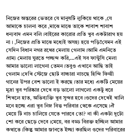
নিজের অন্তরের ভেতরে যে মানুষটি লুকিয়ে থাকে ,যে
আমাকে চালনা করে ,মাঝে মাঝে তাকে শাবাশ শাবাশ
ধন্যবাদ এমন বলি।বাইরের কারোর প্রতি খুব একটারাগ হয়
না। ,নিজের প্রতি মাঝে মধ্যেই অসহ‍্য হয়ে পড়ি!!যেমন এই
সেদিন বিধান নগর রথের মেলায় গেলাম।আমি এমনিতে
গ্ৰাম‍্য মেলায় ঘুরতে পচ্ছন্দ করি,...এই সব ফান্টুসি মেলা
আমার ভালো লাগেনা তেমন।তবুও এখানে আছি তাই
গেলাম।দেখি স্টেজে ছোট বাচ্চারা নাচছে হিন্দি ফিল্মী
গানের উপর বেশ ভালো ই করছে।তার মধ্যে একটি মেয়ের
মুদ্রা খুব পরিষ্কার দেখে বড় ভালো লাগলো একটু ধরে
শিখলে হাত, অভিব‍্যক্তি খুব সুন্দর হবে।ওদের দেখেই খালি
মনে হচ্ছে এরা খুব নিম্ন বিত্ত পরিবার থেকে এসেছে।ঐ
মেয়ে টি নাচ চালিয়ে যেতে পারবে তো? না কী একটা দুটো
শো করে ছেড়ে দেবে।মেয়ে, বর বড্ড বিরক্ত হচ্ছিল আমার
কথাতে।কিন্তু আমার জানতে ইচ্ছা করছিল ওদের পরিবারের