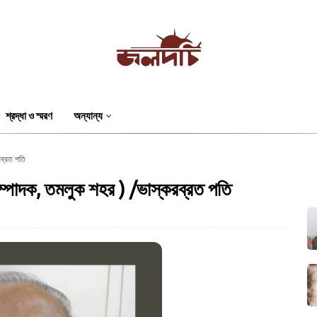
শ্রদ্ধা ও স্মরণ
অন্যান্য
রব্রত পতি
র সম্পাদক, তমলুক শহর ) /ভাস্করব্রত পতি