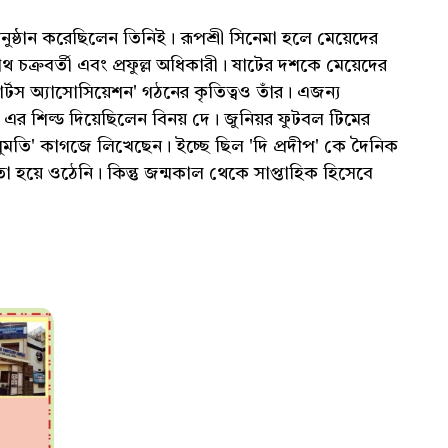
নুষ্ঠান করেছিলেন তিনিই। রূপশ্রী সিনেমা হলে মেয়েদের
াথ চক্রবর্তী এবং প্রফুল্ল অধিকারী। ষাটের দশকে মেয়েদের
োর্টস অ্যাসোসিয়েশন' গঠনের কৃতিত্বও তাঁর। এজন্য
র শিল্ড দিয়েছিলেন বিনয় দে। জুনিয়র ফুটবল টিমের
ুমতি' কাগজে লিখেছেন। ইচ্ছে ছিল 'দি প্রদীপ' কে দৈনিক
া হয়ে ওঠেনি। কিন্তু জন্মকাল থেকে সাপ্তাহিক হিসেবে