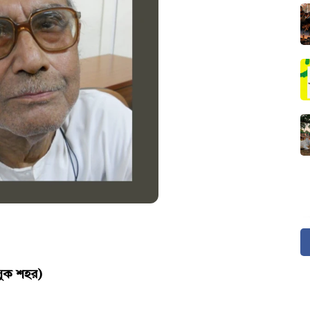
মলুক শহর)