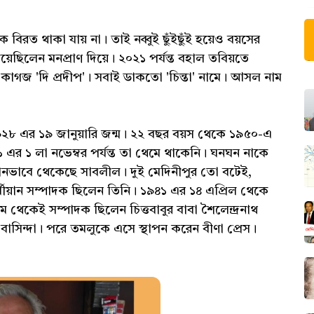
িরত থাকা যায় না। তাই নব্বুই ছুঁইছুঁই হয়েও বয়সের
়েছিলেন মনপ্রাণ দিয়ে। ২০২১ পর্যন্ত বহাল তবিয়তে
ক কাগজ 'দি প্রদীপ'। সবাই ডাকতো 'চিন্তা' নামে। আসল নাম
১৯২৮ এর ১৯ জানুয়ারি জন্ম। ২২ বছর বয়স থেকে ১৯৫০-এ
 এর ১ লা নভেম্বর পর্যন্ত তা থেমে থাকেনি। ঘনঘন নাকে
সমানভাবে থেকেছে সাবলীল। দুই মেদিনীপুর তো বটেই,
্ষীয়ান সম্পাদক ছিলেন তিনি। ১৯৪১ এর ১৪ এপ্রিল থেকে
থম থেকেই সম্পাদক ছিলেন চিত্তবাবুর বাবা শৈলেন্দ্রনাথ
 বাসিন্দা। পরে তমলুকে এসে স্থাপন করেন বীণা প্রেস।