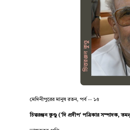
মেদিনীপুরের মানুষ রতন, পর্ব -- ১৫
চিত্তরঞ্জন কুণ্ডু ('দি প্রদীপ' পত্রিকার সম্পাদক, ত