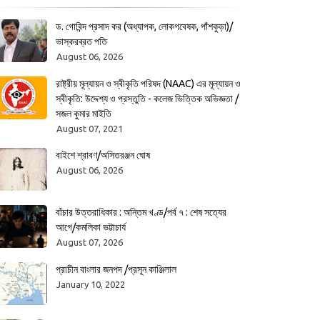
ড. গোবিন্দ প্রসাদ কর (অধ্যাপক, লোকগবেষক, পাঁশকুড়া)/
ভাস্করব্রত পতি
August 06, 2026
রাষ্ট্রীয় মূল্যায়ন ও স্বীকৃতি পরিষদ (NAAC) এর মূল্যায়ন ও
স্বীকৃতি: উদ্দেশ্য ও প্রস্তুতি - কলেজ ভিত্তিক অভিজ্ঞতা /
সজল কুমার মাইতি
August 07, 2021
বাইশে শ্রাবণ/অসিতরঞ্জন ঘোষ
August 06, 2026
বাঁচার উত্তরাধিকার : অন্তিম খণ্ড/পর্ব ৭ : শেষ সত্যের
আগে/কমলিকা ভট্টাচার্য
August 07, 2026
প্রাচীন বাংলার জনপদ /প্রসূন কাঞ্জিলাল
January 10, 2022