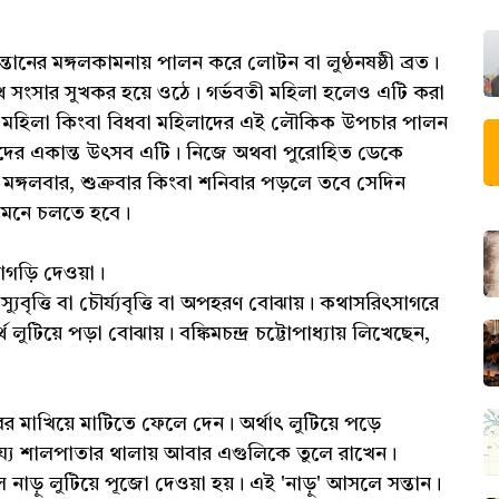
সন্তানের মঙ্গলকামনায় পালন করে লোটন বা লুণ্ঠনষষ্ঠী ব্রত।
থে সংসার সুখকর হয়ে ওঠে। গর্ভবতী মহিলা হলেও এটি করা
্ষম মহিলা কিংবা বিধবা মহিলাদের এই লৌকিক উপচার পালন
াদের একান্ত উৎসব এটি। নিজে অথবা পুরোহিত ডেকে
ঙ্গলবার, শুক্রবার কিংবা শনিবার পড়লে তবে সেদিন
ু মেনে চলতে হবে।
ড়াগড়ি দেওয়া।
্যুবৃত্তি বা চৌর্য্যবৃত্তি বা অপহরণ বোঝায়। কথাসরিৎসাগরে
ুটিয়ে পড়া বোঝায়। বঙ্কিমচন্দ্র চট্টোপাধ্যায় লিখেছেন,
বর মাখিয়ে মাটিতে ফেলে দেন। অর্থাৎ লুটিয়ে পড়ে
হায্যে শালপাতার থালায় আবার এগুলিকে তুলে রাখেন।
ড়ু লুটিয়ে পূজো দেওয়া হয়। এই 'নাড়ু' আসলে সন্তান।