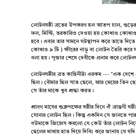
লোটনষষ্ঠী ব্রতের উপকরণ হল আতপ চাল, গুড়ের প
ফল, মিস্টি, তরকারিও দেওয়া হয় কোথাও কোথা
হবে। এবার তার সামনে ঘটস্থাপন করে তাতে দিত
কোথাও ৯ টি ) ক্ষীরের নাড়ু বা লোটন তৈরি করে ষ
বলা হয়। পূজার শেষে দেবীকে প্রনাম করে লোটনষষ
লোটনষষ্ঠীর ব্রত কাহিনীটা এরকম --- "এক দেশে 
ছিল। বৌমার ছিল সাত ছেলে, আর মেয়ের তিন ছেল
সে তাঁর মাকে খুব শ্রদ্ধা করত।
শ্রাবণ মাসের শুক্লপক্ষের ষষ্ঠীর দিনে ঐ ব্রাম্ভণ
সোনার লোটন ছিল। কিন্তু একদিন সে জানতে 
বউমাকে জিজ্ঞেস করলো যে কেউ তাঁর লোটন নিয়
ছেলের মাথায় হাত দিয়ে দিব্যি করে জানায় যে 