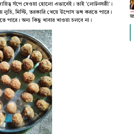
দায়িত্ব সঁপে দেওয়া হোলো এভাবেই। তাই 'লোটনষষ্ঠী'।
 লুচি, মিস্টি, তরকারি খেয়ে উপোস ভঙ্গ করতে পারে।
তে পারে। অন্য কিছু খাবার খাওয়া চলবে না।