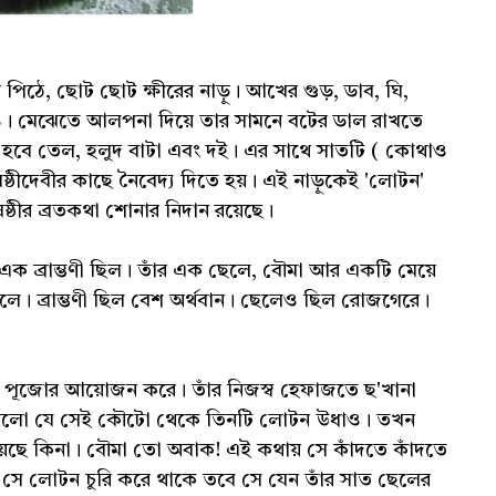
িঠে, ছোট ছোট ক্ষীরের নাড়ু। আখের গুড়, ডাব, ঘি,
ও। মেঝেতে আলপনা দিয়ে তার সামনে বটের ডাল রাখতে
ে হবে তেল, হলুদ বাটা এবং দই। এর সাথে সাতটি ( কোথাও
ষ্ঠীদেবীর কাছে নৈবেদ্য দিতে হয়। এই নাড়ুকেই 'লোটন'
্ঠীর ব্রতকথা শোনার নিদান রয়েছে।
এক ব্রাম্ভণী ছিল। তাঁর এক ছেলে, বৌমা আর একটি মেয়ে
ে। ব্রাম্ভণী ছিল বেশ অর্থবান। ছেলেও ছিল রোজগেরে।
ী ষষ্ঠী পূজোর আয়োজন করে। তাঁর নিজস্ব হেফাজতে ছ'খানা
পারলো যে সেই কৌটো থেকে তিনটি লোটন উধাও। তখন
েছে কিনা। বৌমা তো অবাক! এই কথায় সে কাঁদতে কাঁদতে
যদি সে লোটন চুরি করে থাকে তবে সে যেন তাঁর সাত ছেলের