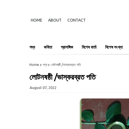
HOME
ABOUT
CONTACT
গদ্য
কবিতা
প্রাসঙ্গিক
বিশেষ বার্তা
বিশেষ সংখ্যা
Home
গদ্য
লোটনষষ্ঠী /ভাস্করব্রত পতি
লোটনষষ্ঠী /ভাস্করব্রত পতি
August 07, 2022