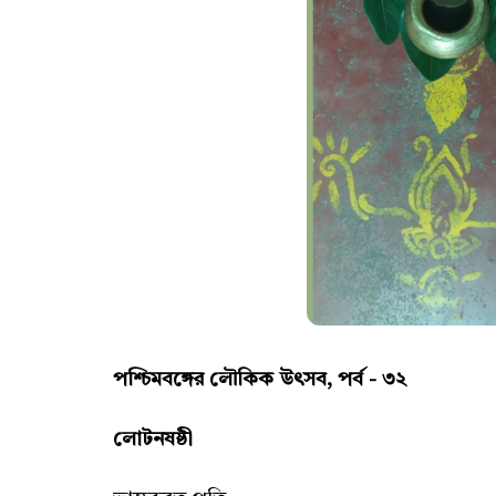
পশ্চিমবঙ্গের লৌকিক উৎসব, পর্ব - ৩২
লোটনষষ্ঠী