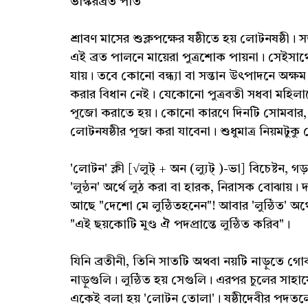
ভাস্করব্রত পতি
শ্রাবণ মাসের শুক্লপক্ষের ষষ্ঠীতে হয় লোটনষষ্ঠী। 
এই ব্রত পালনে মায়েরা পুত্রশোক পায়না। সেইসা
যায়। তবে কোনো বন্ধ্যা বা সন্তান উৎপাদনে অক
করার বিধান নেই। যেকোনো পুত্রবতী সধবা মহিল
পূজো করাতে হয়। কোনো কারণে দিনটি সোমবার, ম
লোটনষষ্ঠীর পূজা করা যাবেনা। শুধুমাত্র নিয়মটুক
'লোটন' ক্লী [√লুট্‌ + অন (ল্যুট্ )-ভা] বিচেষ্টন, গ
'লুন্ঠন' অর্থে লুঠ করা বা হারক, নিরাসক বোঝায়। দস
আছে "দেশো মে লুন্ঠিতহনেন"! আবার 'লুন্ঠিত' অর্থে ল
"এই ছয়কোটি মুণ্ড ঐ পদপ্রান্তে লুন্ঠিত করিব"।
যিনি ব্রতীনী, তিনি সাতটি অথবা নয়টি নাড়ুতে গো
নাড়ুগুলি। লুন্ঠিত হয় সেগুলি। এরপর চুলের সা
একেই বলা হয় 'লোটন তোলা'। ষষ্ঠীদেবীর পদতলে না