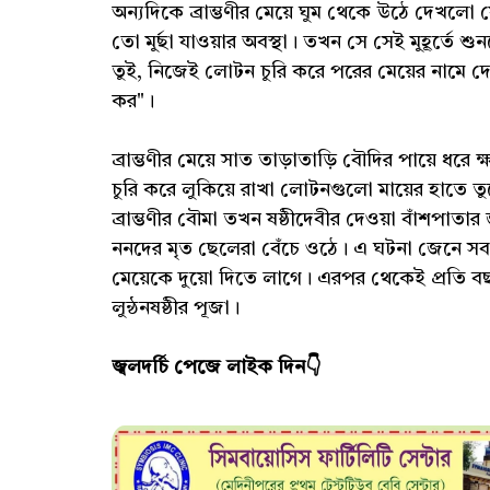
অন্যদিকে ব্রাম্ভণীর মেয়ে ঘুম থেকে উঠে দেখলো য
তো মুর্ছা যাওয়ার অবস্থা। তখন সে সেই মুহূর্ত
তুই, নিজেই লোটন চুরি করে পরের মেয়ের নামে দো
কর"।
ব্রাম্ভণীর মেয়ে সাত তাড়াতাড়ি বৌদির পায়ে ধরে 
চুরি করে লুকিয়ে রাখা লোটনগুলো মায়ের হাতে তু
ব্রাম্ভণীর বৌমা তখন ষষ্ঠীদেবীর দেওয়া বাঁশপাতা
ননদের মৃত ছেলেরা বেঁচে ওঠে। এ ঘটনা জেনে সবাই ব
মেয়েকে দুয়ো দিতে লাগে। এরপর থেকেই প্রতি বছর
লুন্ঠনষষ্ঠীর পূজা।
জ্বলদর্চি পেজে লাইক দিন👇