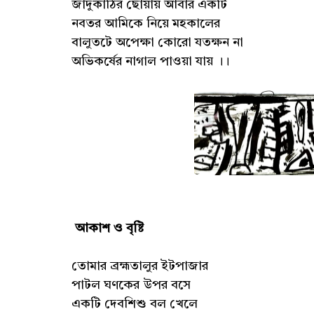
জাদুকাঠির ছোঁয়ায় আবার একটি
নবতর আমিকে নিয়ে মহকালের
বালুতটে অপেক্ষা কোরো যতক্ষন না
অভিকর্ষের নাগাল পাওয়া যায় ।।
আকাশ ও বৃষ্টি
তোমার ব্রহ্মতালুর ইটপাজার
পাটল ঘণকের উপর বসে
একটি দেবশিশু বল খেলে