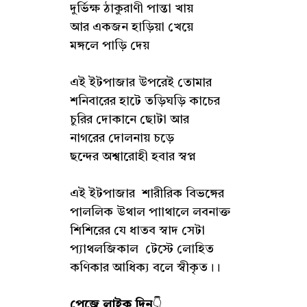
দুর্ভিক্ষ ঠাকুরাণী পান্তা খায়
আর একজন হাড়িয়া খেয়ে
মঙ্গলে পাড়ি দেয়
এই ইটপাজার উপরেই তোমার
শনিবারের হাটে তড়িঘড়ি কাচের
চুরির দোকানে ছোটা আর
নাগরের দোলনায় চড়ে
ছন্দের অশ্বারোহী হবার স্বপ্ন
এই ইটপাজার শারীরিক বিভঙ্গের
পাললিক উথাল পাাথালে লবনাক্ত
শিশিরের যে ধাতব স্বাদ সেটা
প্যাথলজিকাল টেস্টে লোহিত
কণিকার আধিক্য বলে স্বীকৃত।।
পেজে লাইক দিন
👇