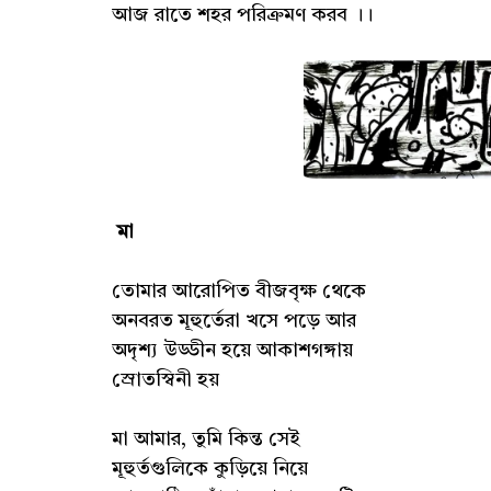
আজ রাতে শহর পরিক্রমণ করব ।।
মা
তোমার আরোপিত বীজবৃক্ষ থেকে
অনবরত মূহুর্তেরা খসে পড়ে আর
অদৃশ্য উড্ডীন হয়ে আকাশগঙ্গায়
স্রোতস্বিনী হয়
মা আমার, তুমি কিন্ত সেই
মূহুর্তগুলিকে কুড়িয়ে নিয়ে