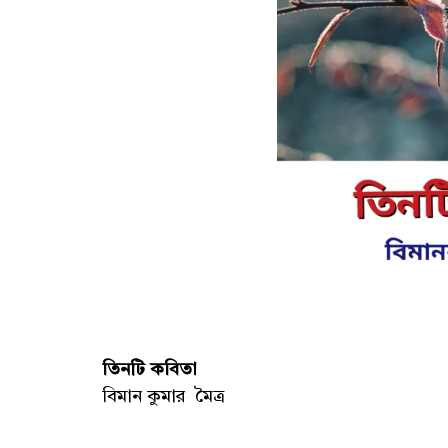
তিনটি কবিতা
বিমান কুমার মৈত্র