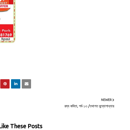
NEWER
রম্য কবিতা, পর্ব-১৩ /তথাগত বন্দ্যোপাধ্যায়
ike These Posts