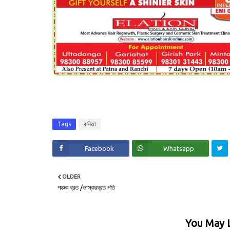
Tags
কবিতা
Facebook
Whatsapp
OLDER
পঞ্চক ব্রত /ভাস্করব্রত পতি
You May L