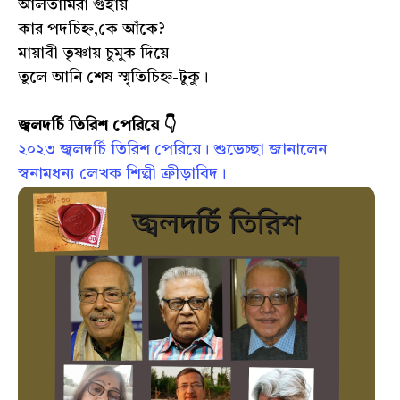
আলতামিরা গুহায়
কার পদচিহ্ন,কে আঁকে?
মায়াবী তৃষ্ণায় চুমুক দিয়ে
তুলে আনি শেষ স্মৃতিচিহ্ন-টুকু।
জ্বলদর্চি তিরিশ পেরিয়ে 👇
২০২৩ জ্বলদর্চি তিরিশ পেরিয়ে। শুভেচ্ছা জানালেন
স্বনামধন্য লেখক শিল্পী ক্রীড়াবিদ।