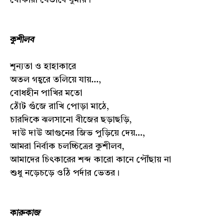
কুশীলব
শূন্যতা ও হাহাকারে
অতল গহ্বরে তলিয়ে যায়...,
বোধহীন পাখির মতো
ঠোঁট গুঁজে রাখি পোড়া মাঠে,
চারদিকে ঝলসানো বীজের ছড়াছড়ি,
দাউ দাউ আগুনের জিভ পুড়িয়ে দেয়...,
আমরা নির্বাক চলচ্চিত্রের কুশীলব,
আমাদের চিৎকারের শব্দ কারো কানে পৌঁছায় না
শুধু নড়েচড়ে ওঠি পর্দার ভেতর।
কারুকাজ