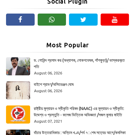
Social Plugin
Most Popular
ড. গোবিন্দ প্রসাদ কর (অধ্যাপক, লোকগবেষক, পাঁশকুড়া)/ ভাস্করব্রত
পতি
August 06, 2026
বাইশে শ্রাবণ/অসিতরঞ্জন ঘোষ
August 06, 2026
রাষ্ট্রীয় মূল্যায়ন ও স্বীকৃতি পরিষদ (NAAC) এর মূল্যায়ন ও স্বীকৃতি:
উদ্দেশ্য ও প্রস্তুতি - কলেজ ভিত্তিক অভিজ্ঞতা /সজল কুমার মাইতি
August 07, 2021
বাঁচার উত্তরাধিকার : অন্তিম খণ্ড/পর্ব ৭ : শেষ সত্যের আগে/কমলিকা