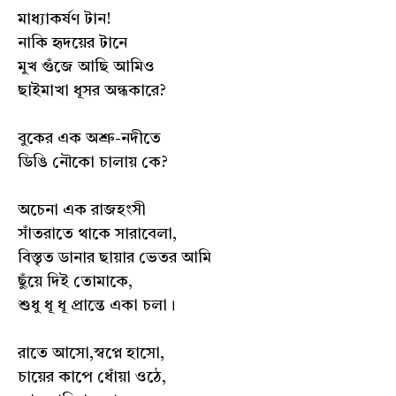
মাধ্যাকর্ষণ টান!
নাকি হৃদয়ের টানে
মুখ গুঁজে আছি আমিও
ছাইমাখা ধূসর অন্ধকারে?
বুকের এক অশ্রু-নদীতে
ডিঙি নৌকো চালায় কে?
অচেনা এক রাজহংসী
সাঁতরাতে থাকে সারাবেলা,
বিস্তৃত ডানার ছায়ার ভেতর আমি
ছুঁয়ে দিই তোমাকে,
শুধু ধূ ধূ প্রান্তে একা চলা।
রাতে আসো,স্বপ্নে হাসো,
চায়ের কাপে ধোঁয়া ওঠে,