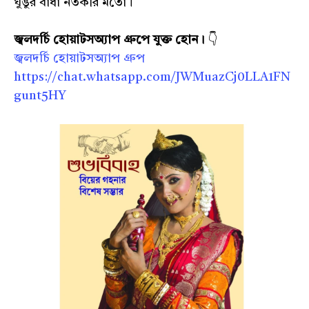
ঘুঙুর বাঁধা নর্তকীর মতো।
জ্বলদর্চি হোয়াটসঅ্যাপ গ্রুপে যুক্ত হোন।
👇
জ্বলদর্চি হোয়াটসঅ্যাপ গ্রুপ
https://chat.whatsapp.com/JWMuazCj0LLA1FN
gunt5HY