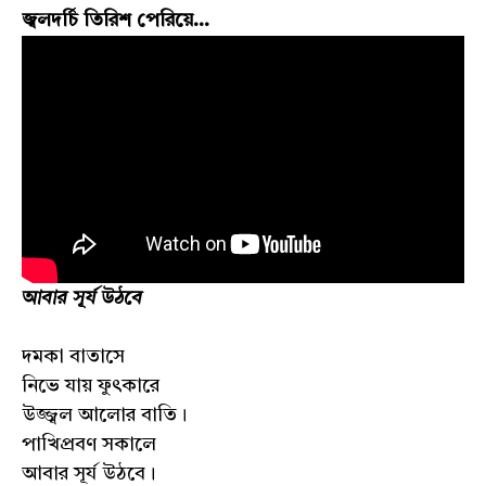
জ্বলদর্চি তিরিশ পেরিয়ে...
আবার সূর্য উঠবে
দমকা বাতাসে
নিভে যায় ফুৎকারে
উজ্জ্বল আলোর বাতি।
পাখিপ্রবণ সকালে
আবার সূর্য উঠবে।