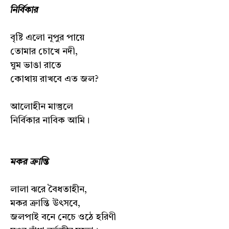
নির্বিকার
বৃষ্টি এলো নূপুর পায়ে
তোমার চোখে নদী,
ঘুম ভাঙা রাতে
কোথায় রাখবে এত জল?
আলোহীন মাস্তুলে
নির্বিকার নাবিক আমি।
মকর ক্রান্তি
লালা ঝরে বৈধতাহীন,
মকর ক্রান্তি উৎসবে,
জলপাই বনে নেচে ওঠে হরিণী