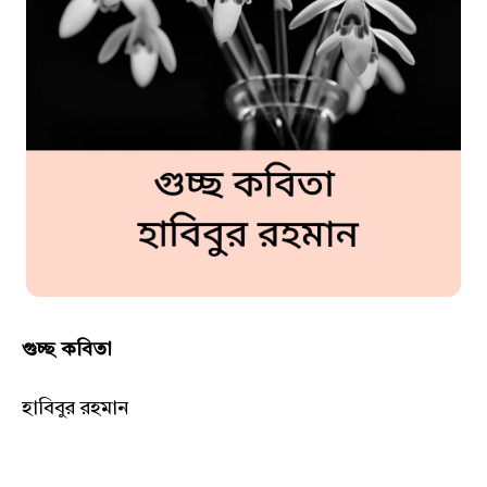
গুচ্ছ কবিতা
হাবিবুর রহমান