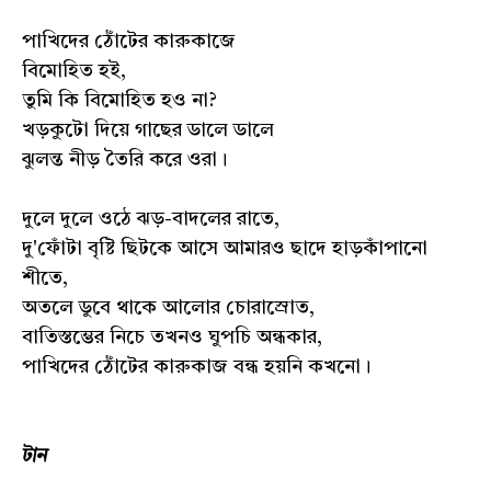
পাখিদের ঠোঁটের কারুকাজে
বিমোহিত হ‌ই,
তুমি কি বিমোহিত হ‌ও না?
খড়কুটো দিয়ে গাছের ডালে ডালে
ঝুলন্ত নীড় তৈরি করে ওরা।
দুলে দুলে ওঠে ঝড়-বাদলের রাতে,
দু'ফোঁটা বৃষ্টি ছিটকে আসে আমার‌ও ছাদে হাড়কাঁপানো
শীতে,
অতলে ডুবে থাকে আলোর চোরাস্রোত,
বাতিস্তম্ভের নিচে তখনও ঘুপচি অন্ধকার,
পাখিদের ঠোঁটের কারুকাজ বন্ধ হয়নি কখনো।
টান