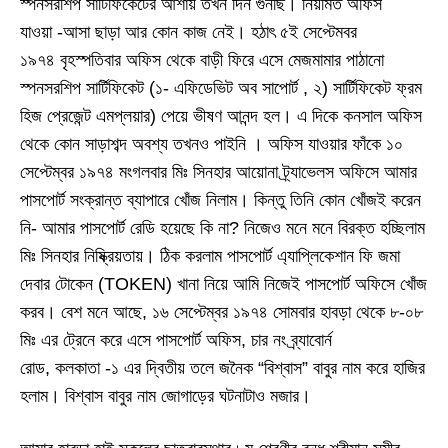
স্পনসরশিপ সার্টিফিকেটের আশায় তখন দিন গুনছি। নিয়মিত অফিস
যাওয়া
-
আসা ছাড়া আর কোন কাজ নেই। হঠাৎ ৫ই সেপ্টেমবর
১৯৭৪
বৃহস্পতিবার
অফিস থেকে বাড়ী ফিরে এসে মেজমামার পাঠানো
স্পনসরশিপ সার্টিফিকেট
(
১
-
এফিডেভিট অব সাপোর্ট
,
২
)
সার্টিফিকেট ফ্রম
হিজ প্রেজেন্ট এমপ্লয়ার
)
পেয়ে ভীষণ আনন্দ হল। এ দিকে কনসাল অফিস
থেকে কোন সাড়াশব্দ অবশ্য তখনও পাইনি । অফিস যাওয়ার ফাঁকে ১০
সেপ্টেম্বর ১৯৭৪ মংগলবার মিঃ সিনহার আয়োনা ট্র্যাভেলস অফিসে আমার
পাসপোর্ট সংক্রান্ত ব্যাপারে খোঁজ নিলাম। কিন্তু তিনি কোন খোঁজই করেন
নি
-
আমার পাসপোর্ট রেডি হয়েছে কি না
?
নিজেও মনে মনে বিরক্ত হচ্ছিলাম
মিঃ সিনহার নিষ্ক্রিয়তায়। ঠিক করলাম পাসপোর্ট এ্যাপ্লিকেশান ফি জমা
দেবার টোকেন
(TOKEN)
খানা নিয়ে আমি নিজেই
পাসপোর্ট
অফিসে খোঁজ
করব। বেশ মনে আছে
,
১৬ সেপ্টেম্বর ১৯৭৪ সোমবার হাবড়া থেকে ৮
-
০৮
মিঃ এর ট্রেনে করে এসে
পাসপোর্ট
অফিস
,
চার নং ব্র্যাবোর্ন
রোড
,
কলকাতা
-
১ এর দ্বিতীয় তলে জনৈক “বিশ্বাস” বাবুর নাম করে
হাজির
হলাম
। বিশ্বাস বাবুর নাম জোগাড়ের ঘটনাটাও মজার।