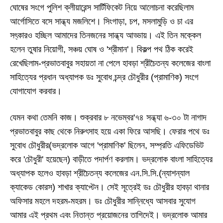
ঘোষের সংগে পুলিশ ক্লীয়ারেন্স সার্টিফিকেট নিয়ে আলোচনা করেছিলাম
আর্গোসিতে বসে সান্ধ্য মজলিশে। সিংগাড়া
,
চপ
,
মসলামুড়ি ও চা এর
সৎ্কারও হচ্ছিল আমাদের তিনজনের সান্ধ্য আড্ডায়। এই তিন মক্কেল
হলেন তুষার নিয়োগী
,
সঞ্চয় ঘোষ ও
'
শ্রীমান
'
। বিকল্প পথ ঠিক করেই
রেখেছিলাম
-
প্রভাতবাবুর সহায়তা না পেলে হাবড়া শ্রীচৈতন্য কলেজের বাংলা
সাহিত্যের প্রধান অধ্যাপক ডঃ সুবোধ চন্দ্র চৌধুরীর
(
প্রামাণিক
)
সংগে
যোগাযোগ করবার।
যেমন কথা তেমনি কাজ। শুক্রবার ৮ নভেম্বর
'
৭৪ সন্ধ্যা ৬
-
৩০ টা নাগাদ
প্রভাতবাবুর কাছ থেকে নিরুৎসাহ হয়ে একা ফিরে আসছি। ফেরার পথে ডঃ
সুবোধ চৌধুরীর
(
ভদ্রলোক আগে
'
প্রামাণিক
'
ছিলেন
,
সম্প্রতি এফিডেভিট
করে
'
চৌধুরী
'
হয়েছেন
)
বাড়ীতে পদার্পণ করলাম। ভদ্রলোক বাংলা সাহিত্যের
অধ্যাপক হলেও হাবড়া শ্রীচৈতন্য কলেজের এন
.
সি
.
সি
.(
ন্যাশন্যাল
ক্যাকেড কোরস
)
শাখার ক্যাপ্টেন। সেই সূত্রেই ডঃ চৌধুরীর হাবড়া থানার
অফিসার মহলে দহরম
-
মহরম। ডঃ চৌধুরীর সান্নিধ্যে আসবার সুযোগ
আমার এই প্রথম এবং নিতান্ত প্রয়োজনের তাগিদেই। ভদ্রলোক আমার