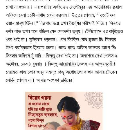
দেখা না হওয়ায়। এর পরদিন অর্থাৎ ২৭ সেপ্টেম্বর
'
৭৪ আমেরিকান কন্সাল
অফিসে বেলা ১১টা নাগাদ ফোন করলাম। উত্তর পেলাম
, “
ওয়েট ফর
ওয়ান মান্থ স্টিল।” নিরূপায় হয়ে তখন ধৈর্য্যের পরীক্ষাই দিচ্ছি। সিনহার
দর্শন লাভ তখন মনে হচ্ছিল যেন দেবদর্শন তূল্য। টেলিফোনে ওর বাড়ীতেও
খবর পাই না। মুস্কিলে পড়লাম। বেশ বিরক্তি বোধ জন্মাল মিঃ সিনহার
উপর কর্তব্যজ্ঞান হীনতার জন্য। মাঝে মাঝে অফিস আসবার আগে মিঃ
সিনহার অফিসে ঢুঁ মারি। কিন্তু দেখা পাই না। অবশেষে দেখা পেলাম ৯
অক্টোবর
,
১৯৭৪ বুধবার । কিন্তু আয়োনা ট্র্যাভেলস এর আভ্যন্তরীণ
মেরামত কাজ চলার জন্য সমস্ত কিছু অগোছালো থাকায় আমার টোকেন
সেদিন পেলাম না। আবার অপেক্ষা দুদিনের।