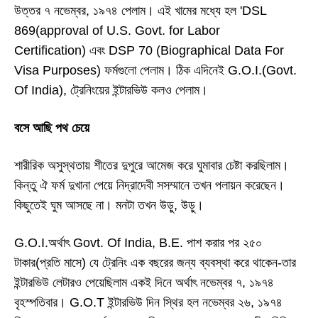
উত্তর ৭ নভেম্বর
,
১৯৭৪ পেলাম। এই
খামের মধ্যে
হল
'DSL
869(approval of U.S. Govt. for Labor
Certification)
এবং
DSP 70 (Biographical Data For
Visa Purposes)
ফর্মগুলো পেলাম
। ঠিক এদিনেই
G.O.I.(Govt.
Of India),
ট্রেনিংয়ের ইন্টারভিউ কলও পেলাম।
বসে আছি পথ চেয়ে
শারীরিক অসুস্থতায় শীতের দুপুরে আমেজ করে ঘুমাবার চেষ্টা করছিলাম।
কিন্তু ঐ ফর্ম দুখানা পেয়ে নিদ্রাদেবী সসম্মানে তখন পলায়ন করেছেন।
কিছুতেই ঘুম আসছে না। মনটা তখন উড়ু
,
উড়ু।
G.O.I.
অর্থাৎ
Govt. Of India, B.E.
পাশ করার পর ২৫০
টাকার
(
প্রতি মাসে
)
যে ট্রেনিং এক বছরের জন্য ব্যবস্থা করে থাকেন
-
তার
ইন্টারভিউ লেটারও পেয়েছিলাম একই দিনে অর্থাৎ নভেম্বর ৭
,
১৯৭৪
বৃহস্পতিবার।
G.O.T
ইন্টারভিউ দিন স্থির
হল
নভেম্বর ২৬
,
১৯৭৪