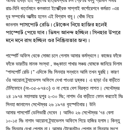
আমার হাবড়া হাই স্কুলের ছাত্রাবস্থার ৮ম শ্রেণীর বন্ধু শ্রীমান সমীর
রায়
-
যিনি বর্ত্তমানে কলকাতা ইলেক্ট্রিক সাপ্লাই
কর্পোরেশনে
কর্মরত
-
এর
দূর সম্পর্কের আত্মীয় হলেন এই বিশ্বাস বাবু। খোঁজ নিয়ে
জানলাম
পাসপোর্ট
রেডি। টোকেন নিয়ে হাজির হলেই
পাস্পোর্ট পেয়ে যাব। ভিষণ আনন্দ হচ্ছিল। সিনহার উপরে
মনে মনে রাগ হচ্ছিল ওর নিষ্ক্রিয়তার জন্য।
পাস্পোর্ট অফিস থেকে সোজা চলে গেলাম আমার কর্মস্থলে। কাজের ফাঁকে
ফাঁকে ভারতীয় মানক সংস্থা
,
কঙ্কাতা শাখার সঞ্চয় ঘোষকে জানিয়ে দিলাম
“
পাসপোর্ট
রেডি।” এদিকে মিঃ সিনহার সন্ধানে আমি তখন ঘুরছি। কারণ
ওঁর আয়োনা ট্র্যাভেলস অফিসে দেখা পাওয়া দুষ্কর। এ ছাড়া ওঁর বাড়ীতে
টেলিফোনে
(
নং
-
৩৫
-
৮৭৪৩
)
ও না পেয়ে বেশ বিরক্ত লাগত। সেপ্টেম্বর
২৪ ১৯৭৪ মহালয়ার দুপুর ২
-
৩০ মিঃ
;
নাগাদ ওঁর বাড়ীতে ফোন করতেই মিঃ
সিনহা জানালেন সেপ্টেম্বর ২৬ ১৯৭৪ বৃহস্পতিবার। উনি
আমার
পাসপোর্ট
ডেলিভারী দেবেন । আমিও ২৬ সেপ্টেম্বর
'
৭৪ বেলা
১০
-
১৫ মিঃ নাগাদ আয়োনা ট্র্যাভেলস অফিসে গিয়ে হাজির হলাম। কিন্তু
মিঃ সিনহার দেখা পেলাম না। আমার টোকেনটাও পেলাম না সিনহার সংগে