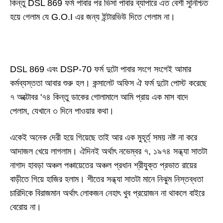
কিন্তু
DSL 869
ফর্ম পাবার পর ভিসা পাবার ব্যাপারে এত বেশী সুনিশ্চিত
হয়ে গেলাম যে
G.O.I
এর জন্য ইন্টারভিউ দিতে গেলাম না।
DSL 869
এবং
DSP-70
ফর্ম দুটো পাবার সংগে সংগেই আমার
কর্মব্য
স্ততা
আবার শুরু হল। কন্সালেট অফিস ঐ ফর্ম দুটো পোস্ট করেছে
৭ অক্টোবর
'
৭৪ কিন্তু ডাকের গোলামালে আমি প্রায় এক মাস বাদে
পেলাম
,
যেখানে ৩ দিনে পাওয়ার কথা।
একেই অনেক দেরী হয়ে গিয়েছে তাই আর এক মুহূর্ত্ সময় নষ্ট না করে
আদাজল খেয়ে লাগলাম। ঐদিনই অর্থাৎ নভেম্বর ৭
,
১৯৭৪ সন্ধ্যা সাতটা
নাগাদ হাবড়া অঞ্চল পঞ্চায়েতের অঞ্চল প্রধান শ্রীযুক্ত প্রভাত রায়ের
বাড়ীতে গিয়ে হাজির হলাম
।
শীতের সন্ধ্যা সাতটা মানে নিঝুম নিস্তব্ধতা
চারিদিকে বিরাজমান অর্থাৎ লোকজন নেহাৎ খুব প্রয়োজন না থাকলে বাইরে
বেরোয় না।