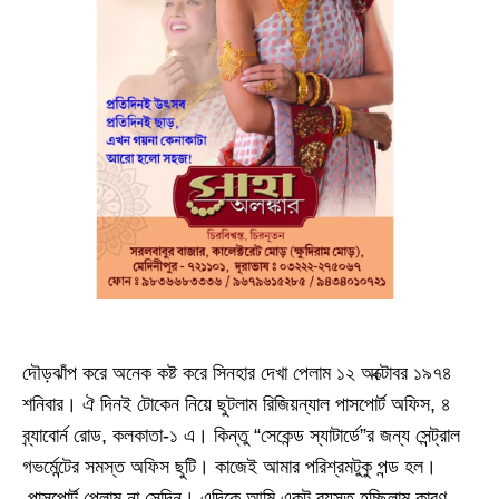
দৌড়ঝাঁপ করে অনেক কষ্ট করে সিনহার দেখা পেলাম ১২ অক্টোবর ১৯৭৪
শনিবার। ঐ দিনই টোকেন নিয়ে ছুটলাম রিজিয়ন্যাল
পাসপোর্ট
অফিস
,
৪
ব্র্যাবোর্ন রোড
,
কলকাতা
-
১ এ। কিন্তু “সেকেন্ড স্যাটার্ডে”র জন্য সেন্ট্রাল
গভর্মেন্টের সমস্ত অফিস ছুটি। কাজেই আমার পরিশ্রমটুকু পন্ড হল।
পাসপোর্ট
পেলাম না সেদিন। এদিকে আমি একটু ব্যস্ত হচ্ছিলাম কারণ