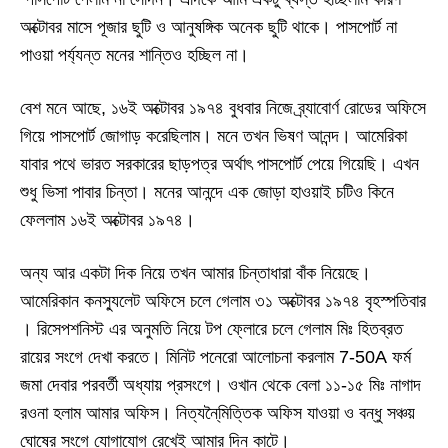
অক্টোবর মাসে পূজার ছুটি ও
আনুষঙ্গিক
অনেক ছুটি থাকে।
পাসপোর্ট
না
পাওয়া পর্য্যন্ত মনের শান্তিও হচ্ছিল না।
বেশ মনে আছে
,
১৬ই অক্টোবর ১৯৭৪ বুধবার নিজে ব্র্যাবোর্ণ রোডের অফিসে
গিয়ে
পাসপোর্ট
জোগাড় করেছিলাম। মনে তখন ভিষণ আনন্দ। আমেরিকা
যাবার পথে ভারত সরকারের ছাড়পত্র অর্থাৎ
পাসপোর্ট
পেয়ে গিয়েছি। এখন
শুধু ভিসা পাবার চিন্তা। মনের আনন্দে এক জোড়া হাওয়াই চটিও কিনে
ফেললাম ১৬ই অক্টোবর ১৯৭৪।
অন্য আর একটা দিক নিয়ে তখন আমার চিন্তাধারা বাঁক নিয়েছে।
আমেরিকান
কনস্যুলেট
অফিসে চলে গেলাম ৩১ অক্টোবর ১৯৭৪ বৃহস্পতিবার
। রিসেপশনিস্ট এর অনুমতি নিয়ে টপ ফ্লোরে চলে গেলাম মিঃ হিতব্রত
রায়ের সংগে দেখা করতে। মিনিট পনেরো আলোচনা করলাম
7-50A
ফর্ম
জমা দেবার পরবর্তী অধ্যায় প্রসংগে। ওখান থেকে বেলা ১১
-
১৫ মিঃ নাগাদ
রওনা হলাম আমার অফিস। নিত্যনৈ্মিত্তিক অফিস যাওয়া ও বন্ধু সঞ্চয়
ঘোষের সংগে যোগাযোগ রেখেই আমার দিন কাটে।