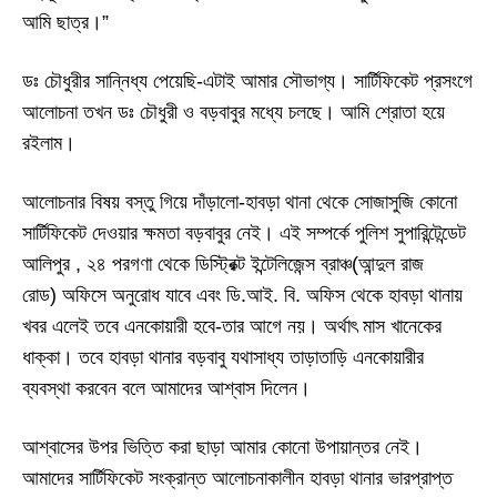
আমি ছাত্র।”
ডঃ চৌধুরীর সান্নিধ্য পেয়েছি
-
এটাই আমার সৌভাগ্য। সার্টিফিকেট প্রসংগে
আলোচনা তখন ডঃ চৌধুরী ও বড়বাবুর
মধ্যে
চলছে। আমি শ্রোতা হয়ে
রইলাম।
আলোচনার বিষয় বস্তু গিয়ে দাঁ
ড়ালো
-
হাবড়া থানা থেকে সোজাসুজি কোনো
সার্টিফিকেট দেওয়ার ক্ষমতা বড়বাবুর নেই। এই সম্পর্কে পুলিশ সুপারিন্টেন্ডেট
আলিপুর
,
২৪ পরগণা থেকে ডিস্ট্রিক্ট ইন্টেলিজেন্স ব্রাঞ্চ
(
আন্দুল রাজ
রোড
)
অফিসে অনুরোধ যাবে এবং ডি
.
আই
.
বি
.
অফিস থেকে হাবড়া থানায়
খবর এলেই তবে এনকোয়ারী হবে
-
তার আগে নয়। অর্থাৎ মাস খানেকের
ধাক্কা। তবে হাবড়া থানার বড়বাবু যথাসাধ্য তাড়াতাড়ি এনকোয়ারীর
ব্যবস্থা করবেন বলে আমাদের আশ্বাস দিলেন।
আশ্বাসের উপর ভিত্তি করা ছাড়া আমার কোনো উপায়ান্তর নেই।
আমাদের সার্টিফিকেট সংক্রান্ত আলোচনাকালীন হাবড়া থানার ভারপ্রাপ্ত