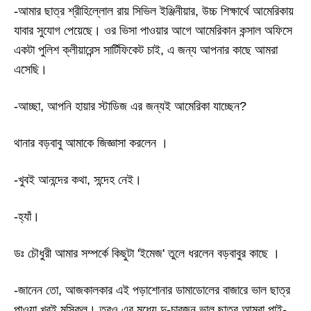
-
আমার ছাত্র শ্রীহিল্লোল রায় সিভিল ইঞ্জিনীয়ার
,
উচ্চ শিক্ষার্থে আমেরিকায়
যাবার সুযোগ পেয়েছে। ওর ভিসা পাওয়ার আগে আমেরিকান কন্সাল অফিসে
একটা পুলিশ ক্লীয়ারেন্স সার্টিফিকেট চাই
,
এ জন্য আপনার কাছে আমরা
এসেছি।
-
আচ্ছা
,
আপনি হায়ার স্টাডিজ এর জন্যই আমেরিকা যাচ্ছেন
?
থানার বড়বাবু আমাকে জিজ্ঞাসা করলেন ।
-
খুবই আনন্দের কথা
,
সন্দেহ নেই।
-
হ্যাঁ।
ডঃ চৌধুরী আমার সম্পর্কে কিছুটা
'
ইমেজ
'
তুলে ধরলেন বড়বাবুর কাছে ।
-
জানেন তো
,
আজকালকার এই পড়াশোনার ডামাডোলের বাজারে ভাল ছাত্র
পাওয়া খুবই মুস্কিল। তবুও এর মধ্যে দু
-
চারজন ভাল ছাত্র আম
রা
পাই
-