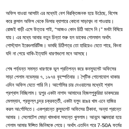
অফিস যাওয়া আসাটা এর মধ্যেই বেশ বিরক্তিজনক হয়ে উঠেছে
,
বিশেষ
করে কন্সাল অফিস থেকে ভিসার ব্যাপারে কোনো সাড়াশব্দ না পাওয়ায়।
রোজই বাড়ী এসে উত্তর পাই
, “
আজও কোন চিঠি আসে নি।” মনটা বিষিয়ে
যায়। এর মধ্যে আবার নতুন চিন্তা শুরু হল ডাকের গোলমাল অর্থাৎ
পোস্ট্যাল ইরেগুলারিটিজ। ভাবছি চিঠিপত্র তো হারিয়েও যেতে পারে
,
কিংবা
যদি না পেয়ে থাকি
-
ইত্যাদি ধারণাগুলো মনে আসছে।
শেষ পর্য্যন্ত সমস্ত ধারণাকে ভুল প্রতিপন্ন করে
কনস্যুলেট
অফিসের
সাড়া পেলাম নভেম্বর ৭
,
১৯৭৪ বৃহস্পতিবার । পৈ্টিক গোলোযোগ থাকায়
এদিন অফিস যেতে পারি নি। আর্গোসির চার দেওয়ালের মধ্যেই শ্বাস
প্রশ্বাস নিচ্ছিলাম। দুপুর একটা নাগাদ আমাদের হিজলপুকুরিয়া ডাকঘরের
মেলম্যান
,
প্রফুল্ল চন্দ্র চক্রবর্ত্তী
,
একটা হলুদ রঙের খাম এনে হাজির
করল
আ
র্গোসিতে। একপ্রান্তে
কন্স্যুলেট
অফিসের ঠিকানা
,
অন্যা প্রান্তে
আমার । সেলোটেপ মোড়া খামখানা সযন্তে খুললাম। আনন্দে আত্মহারা হয়ে
গেলাম আমার ঈপ্সিত জিনিষকে পেয়ে। অর্থাৎ এতদিন পরে
7-50A
ফর্মের