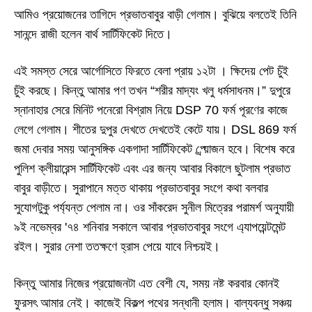
আমিও প্রয়োজনের তাগিদে প্রভাতবাবুর বাড়ী গেলাম। বুঝিয়ে বলতেই তিনি
সানন্দে রাজী হলেন
বার্থ
সার্টিফিকেট দিতে।
এই সমস্ত সেরে আর্গোসিতে ফিরতে বেলা প্রায় ১২টা । ক্ষিদেয় পেট চুঁই
চুঁই করছে। কিন্তু আমার পণ তখন “শরীর মাদ্যং খলু ধর্মসাধনম।” দুপুরে
স্নানাহার সেরে মিনিট পনেরো বিশ্রাম নিয়ে
DSP 70
ফর্ম পূরণের কাজে
লেগে গেলাম। শীতের দুপুর দেখতে দেখতেই কেটে যায়।
DSL 869
ফর্ম
জমা দেবার সময় আনুসঙ্গিক একগাদা সার্টিফিকেট প্র্য়োজন হবে। বিশেষ করে
পুলিশ ক্লীয়ারেন্স সার্টিফিকেট এবং এর জন্য আবার বিকালে ছুটলাম প্রভাত
বাবুর বাড়ীতে। সুরাপানে মত্ত থাকায় প্রভাতবাবুর সংগে কথা বলবার
সুযোগটুকু পর্য্যন্ত পেলাম না। ওর সাঁকরেদ সুনীল মিত্রের পরামর্শ অনুযায়ী
৯ই নভেম্বর
'
৭৪ শনিবার সকালে আবার প্রভাতবাবুর সংগে এ্যাপয়েন্টমেন্ট
রইল। সুরার নেশা ততক্ষণে হ্রাস পেয়ে যাবে নিশ্চয়ই।
কিন্তু আমার নিজের প্রয়োজনটা এত বেশী যে
,
সময় নষ্ট করবার কোনই
ফুরসৎ আমার নেই। কাজেই বিকল্প পথের সন্ধানী হলাম। বাল্যবন্ধু সঞ্চয়