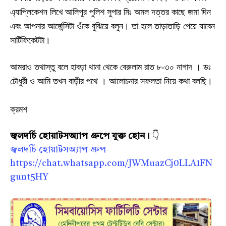
এ্যাপ্লিকেশন লিখে আলিপুর পুলিশ সুপার মিঃ অমল দত্তর কাছে জমা দিন
এবং আপনার আর্জেন্সিটা ওঁকে বুঝিয়ে বলুন। তা হলে
তাড়াতাড়ি
পেয়ে যাবেন
সার্টিফিকেটটা।
আমরাও তথাস্তু বলে হাবড়া থানা থেকে বেরুলাম রাত ৮
-
৩০ নাগাদ । ডঃ
চৌধুরী ও আমি তখন বাড়ীর পথে । আলোচনার সফলতা
নিয়ে
কথা বলছি।
ক্রমশ
জ্বলদর্চি হোয়াটসঅ্যাপ গ্রুপে যুক্ত হোন।
👇
জ্বলদর্চি হোয়াটসঅ্যাপ গ্রুপ
https://chat.whatsapp.com/JWMuazCj0LLA1FN
gunt5HY