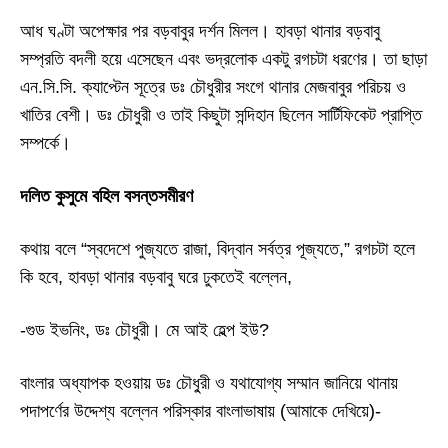
আধ ঘণ্টা অপেক্ষার পর বড়বাবুর দর্শন মিলল। হাবড়া থানার বড়বাবু
সম্প্রতি বদলী হয়ে এসেছেন এবং ভদ্রলোক একটু রগচটা ধরণের। তা ছাড়া
এন
.
সি
.
সি
.
ক্যাপ্টেন সূত্রে ডঃ চৌধুরীর সংগে থানার মেজবাবুর পরিচয় ও
খাতির বেশী। ডঃ চৌধুরী ও তাই কিছুটা সন্দিহান ছিলেন সার্টিফিকেট প্রাপ্তি
সম্পর্কে।
দলিত কুসুমে বহিল বসন্তসমীরণ
কথায় বলে “স্বদেশে পুজ্যতে রাজা
,
বিদ্বান সর্বত্র পূজ্যতে
,”
রগচটা হলে
কি হবে
,
হাবড়া থানার বড়বাবু ঘরে ঢুকতেই বল্লেন
,
-
গুড ইভনিং
,
ডঃ চৌধুরী। মে আই হেল্প ইউ
?
বাংলার অধ্যাপক হওয়ায় ডঃ চৌধু্রী ও যথাযোগ্য সম্মান জানিয়ে থানায়
পদাপর্ণের উদ্দেশ্য বল্লেন পরিস্কার বাংলাভাষায়
(
আমাকে দেখিয়ে
)-