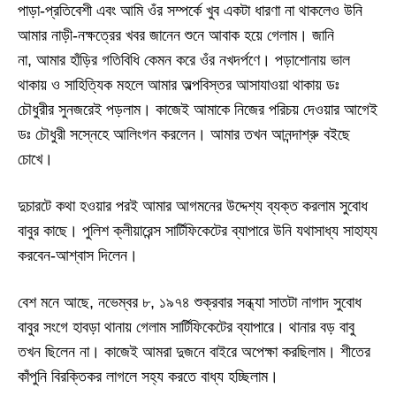
পাড়া
-
প্রতিবেশী এবং আমি ওঁর সম্পর্কে খুব একটা ধারণা না থাকলেও উনি
আমার নাড়ী
-
নক্ষত্রের খবর জানেন শুনে আবাক হয়ে গেলাম। জানি
না
,
আমার হাঁড়ির গতিবিধি কেমন করে ওঁর নখদর্পণে। পড়াশোনায় ভাল
থাকায় ও সাহিত্যিক মহলে আমার অল্পবিস্তর আসাযাওয়া থাকায় ডঃ
চৌধুরীর সুনজরেই পড়লাম। কাজেই আমাকে নিজের পরিচয় দেওয়ার আগেই
ডঃ চৌধুরী সস্নেহে আলিংগন করলেন। আমার তখন আনন্দাশ্রু বইছে
চোখে।
দুচারটে কথা হওয়ার পরই আমার আগমনের উদ্দেশ্য ব্যক্ত করলাম সুবোধ
বাবুর কাছে। পুলিশ ক্লীয়ারেন্স
সার্টিফিকেটের
ব্যাপারে উনি যথাসাধ্য সাহায্য
করবেন
-
আশ্বাস দিলেন।
বেশ মনে আছে
,
নভেম্বর ৮
,
১৯৭৪ শুক্রবার সন্ধ্যা সাতটা নাগাদ সুবোধ
বাবুর সংগে হাবড়া থানায় গেলাম সার্টিফিকেটের ব্যাপারে। থানার বড় বাবু
তখন ছিলেন না। কাজেই আমরা দুজনে বাইরে অপেক্ষা করছিলাম। শীতের
কাঁপুনি বিরক্তিকর লাগলে সহ্য করতে বাধ্য হচ্ছিলাম।