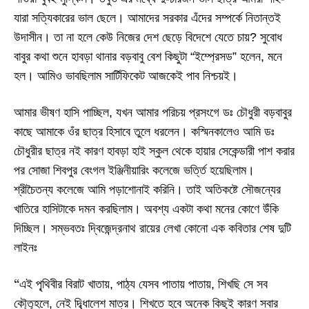
যারা সত্যিকারের ভাল ছেলে। আমাদের সরকার এঁদের সম্পর্কে নিতান্তই
উদাসীন। তা না হলে কেউ নিজের দেশ ছেড়ে বিদেশে যেতে চায়
?
সুবোধ
বাবুর কথা শুনে হাবড়া থানার বড়বাবু বেশ কিছুটা “ইম্প্রেসড” হলেন
,
মনে
হল। আমিও ভাবছিলাম সার্টিফিকেট আজকেই পাব নিশ্চয়ই।
আমার ভীষণ হাসি পাচ্ছিল
,
যখন আমার পরিচয় প্রসংগে ডঃ চৌধুরী বড়বাবুর
কাছে আমাকে ওঁর ছাত্র হিসাবে তুলে ধরলেন। কস্মিনকালেও আমি ডঃ
চৌধুরীর ছাত্র নই কারণ হাবড়া হাই স্কুল থেকে হায়ার সেকেন্ডারী পাশ করার
পর সোজা শিবপুর বেংগল ইঞ্জিনীয়ারিং কলেজে ভর্ত্তি হয়েছিলাম।
শ্রীচৈতন্য কলেজে আমি পড়াশোনাই করিনি। তাই অতিকষ্টে সৌজন্যের
খাতিরে হাসিটাকে দমন করছিলাম। অবশ্য একটা কথা মনের কোণে উঁকি
দিচ্ছিল। সম্ভবতঃ দ্বিজেন্দ্রনাথ রায়ের লেখা কোনো এক কবিতার শেষ দুটি
লাইনঃ
এই পৃ্থিবীর বিরাট খাতায়
,
পাঠ্য যেসব পাতায় পাতায়
,
শিখছি সে সব
“
কৌ্তূহলে
,
নেই
দ্বি্ধালেশ মাত্র। শিখতে হবে অনেক কিছুই কারণ সবার