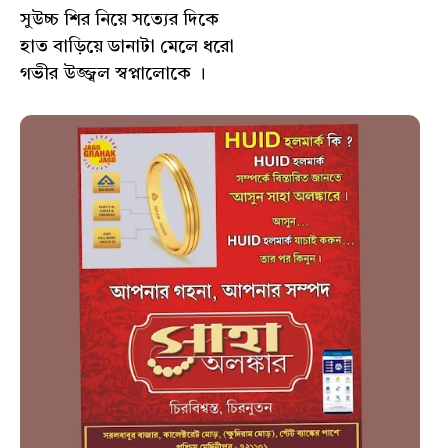
সুউচ্চ শির নিয়ে সত্যের দিকে
হাত বাড়িয়ে ডানাটা মেলে ধরো
গভীর উজ্জ্বল স্বপ্নালোকে ।