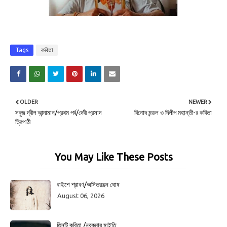
Tags
কবিতা
OLDER
NEWER
সবুজ দ্বীপ আন্দামান/প্রথম পর্ব/দেবী প্রসাদ
বিনোদ মন্ডল ও দিলীপ মহান্তী-র কবিতা
ত্রিপাঠী
You May Like These Posts
বাইশে শ্রাবণ/অসিতরঞ্জন ঘোষ
August 06, 2026
তিনটি কবিতা /নবকুমার মাইতি