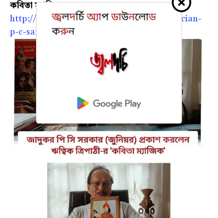
কবিতা ম্যাজিক
http://www.jaladarchi.com/2023/05/magician-
p-c-sarkar-jr-poetry-magic.html