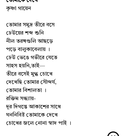
তোমাকে দেখে
কৃষ্ণা গায়েন
তোমার সমুদ্র তীরে বসে
ঢেউয়ের শব্দ শুনি
নীল তরঙ্গগুলি আছড়ে
পড়ে বালুকাবেলায় ।
ঢেউ ভেঙে গভীরে যেতে
সাহস হয়নি,তাই—
তীরে বসেই মুগ্ধ চোখে
দেখেছি তোমার সৌন্দর্য,
তোমার বিশালতা ।
রক্তিম সন্ধ্যায়-
দূর দিগন্তে আকাশের সাথে
ঘননিবিষ্ট তোমাকে দেখে
চোখের জলে নোনা স্বাদ পাই ।