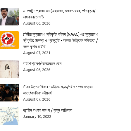
ড. গোবিন্দ প্রসাদ কর (অধ্যাপক, লোকগবেষক, পাঁশকুড়া)/
ভাস্করব্রত পতি
August 06, 2026
রাষ্ট্রীয় মূল্যায়ন ও স্বীকৃতি পরিষদ (NAAC) এর মূল্যায়ন ও
স্বীকৃতি: উদ্দেশ্য ও প্রস্তুতি - কলেজ ভিত্তিক অভিজ্ঞতা /
সজল কুমার মাইতি
August 07, 2021
বাইশে শ্রাবণ/অসিতরঞ্জন ঘোষ
August 06, 2026
বাঁচার উত্তরাধিকার : অন্তিম খণ্ড/পর্ব ৭ : শেষ সত্যের
আগে/কমলিকা ভট্টাচার্য
August 07, 2026
প্রাচীন বাংলার জনপদ /প্রসূন কাঞ্জিলাল
January 10, 2022