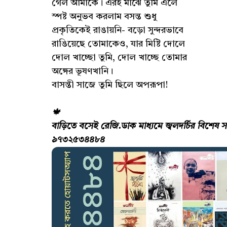
গেল আমাকে। এরই মাঝে তুমি এলে
স্পষ্ট অনুভব করলাম বসন্ত শুধু
প্রকৃতিকেই রাঙায়নি- বড়ো সুন্দরভাবে
রাঙিয়েছে তোমাকেও, যার মিষ্টি দোলে
দোল খাচ্ছো তুমি, দোল খাচ্ছে তোমার
অঙ্গের ভূষণখানি।
বাসন্তী সাজে তুমি ছিলে অপরূপা!
🍁
বাড়িতে বসেই রেজি.ডাক মাধ্যমে জ্বলদর্চির বিশেষ
স
৯৭৩২৫৩৪৪৮৪