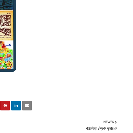
NEWER
প্রতিবিম্ব /স্বপন কুমার দে