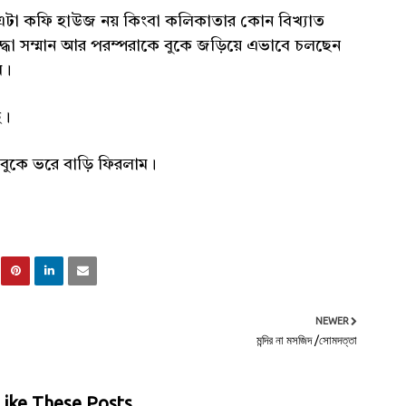
এটা কফি হাউজ নয় কিংবা কলিকাতার কোন বিখ্যাত
দ্ধা সম্মান আর পরম্পরাকে বুকে জড়িয়ে এভাবে চলছেন
ম।
ছে।
র বুকে ভরে বাড়ি ফিরলাম।
NEWER
মন্দির না মসজিদ /সোমদত্তা
ike These Posts