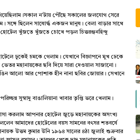
 গিয়েছিলাম।সকাল ন'টায় পৌঁছে সকালের জলযোগ সেরে
 সঙ্গে ছিলেন সাষোর্দ্ধ একজন মানুষ। বেলা বাড়ার সাথে
োটেল খুঁজতে খুঁজতে চোখে পড়ল চিত্তরঞ্জনহিন্দু
লে ঢুকেই চমকে গেলাম। যেখানে বিজ্ঞাপনে মুখ ঢেকে
র ভেতর মহানায়কের ছবি দিয়ে সারা দেওয়াল সাজানো।
ে রঙিন আলো আর পোশাক হীন নানা ছবির জোয়ার। সেখানে
্ছন্ন সুস্বাদু বাঙালিয়ানা খাবার তৃপ্তি ভরে খেলাম।
্ঞাসা করলাম আপনার হোটেল জুড়ে মহানায়কের অসংখ্য
বললেন আমাদের হোটেলের বয়স সামনের বৎসর শতবর্ষে
ায়ক উত্তম কুমার উনি ১৯৬৪ সালের ৪ঠা জুলাই শুক্রবার