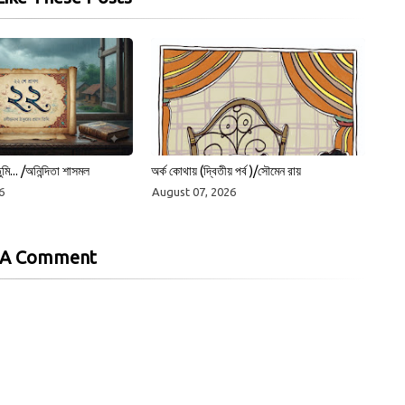
ুমি... /অনিন্দিতা শাসমল
অর্ক কোথায় (দ্বিতীয় পর্ব )/সৌমেন রায়
6
August 07, 2026
 A Comment