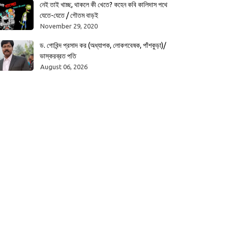
নেই তাই খাচ্ছ, থাকলে কী খেতে? কহেন কবি কালিদাস পথে
যেতে-যেতে / গৌতম বাড়ই
November 29, 2020
ড. গোবিন্দ প্রসাদ কর (অধ্যাপক, লোকগবেষক, পাঁশকুড়া)/
ভাস্করব্রত পতি
August 06, 2026