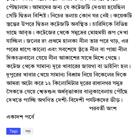
পৌছালাম। আমাদের জন্য যে কটেজটি দেওয়া হয়েছিল
সেটি দ্বিতল বিশিষ্ট। নিচের তলায় কোন ঘর নেই। কয়েকটি
স্তম্ভের উপরে দ্বিতল কটেজটি অবস্থিত। চারিদিকে বিভিন্ন
গাছে আবৃত। কটেজের থেকে সমুদ্রের মোহময়ী রূপ দেখা
যাচ্ছিল। জলের রং প্রথমে হালকা নীল তার পরে গাঢ়, এর
পরের ধাপে কালো এবং সবশেষে তূঁতে নীল বা পান্না নীল
দিকচক্রবালে যেয়ে নীল আকাশের সাথে মিশে গেছে।
কটেজ থেকে সামান্য দূরে খাবারের জায়গা বা ডাইনিং হল।
দুপুরের খাবার খেয়ে সামান্য বিশ্রাম নিয়ে বিকেলের দিকে
আমরা অটো করে ১২ কিলোমিটার দূরের রাধানগর সমুদ্র
সৈকতে যেয়ে শ্বেতশুভ্র অর্ধবৃত্তাকার বালুকাবেলায় পৌঁছে
দেখতে পাচ্ছি অগণিত দেশী-বিদেশী পর্যটকদের ভীড়।
পরবর্তী অংশ
একাদশ পর্বে
Tags
গদ্য