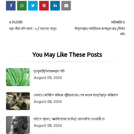
OLDER
NEWER
শব্দে গাঁথা মণি-মালা : ৯ / সালেহা খাতুন
বিস্মৃতপ্রায় সাহিত্যিক জগদানন্দ রায় /নির্মল
বর্মন
You May Like These Posts
ঘৃতকুমারী/ভাস্করব্রত পতি
August 09, 2026
যেভাবে কেটেছিল কবিগুরু রবীন্দ্রনাথের শেষ কয়েক মাস/প্রসূন কাঞ্জিলাল
August 08, 2026
বাইশে শ্রাবণ, আত্মবিশ্লেষণের দিন/ দোলনচাঁপা তেওয়ারী দে
August 08, 2026