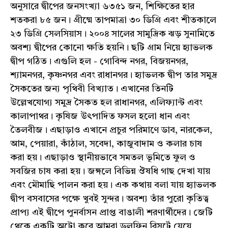
অনুসারে দ্বীপের জনসংখ্যা ৬৩৫১ জন, শিক্ষিতের হার
শতকরা ৮৫ জন। গ্রীষ্মে তাপমাত্রা ৩০ ডিগ্রি এবং শীতকালে
২৩ ডিগ্রি সেলসিয়াস। ২০০৪ সালের সামুদ্রিক ঝড় সুনামিতে
অবশ্য দ্বীপের কোনো ক্ষতি হয়নি। ছটি গ্রাম নিয়ে হ্যাভলক
দ্বীপ গঠিত। এগুলি হল - গোবিন্দ নগর, বিজয়নগর,
শ্যামনগর, কৃষ্ণনগর এবং রাধানগর। হ্যাভলক দ্বীপ তার সমুদ্র
সৈকতের জন্য পৃথিবী বিখ্যাত। এখানের তিনটি
উল্লেখযোগ্য সমুদ্র সৈকত হল রাধানগর, এলিফ্যান্ট এবং
কালাপাথর। কৃষিজ উৎপাদিত ফসল হলো ধান এবং
তৈলবীজ। এছাড়াও এখানে প্রচুর পরিমাণে ডাব, নারকেল,
আম, পেয়ারা, কাঁঠাল, সবেদা, কাজুবাদাম ও কলার চাষ
করা হয়। এছাড়াও স্থানীয়ভাবে সমতল ভূমিতে ফুল ও
সবজির চাষ করা হয়। জঙ্গলে বিভিন্ন ঔষধি গাছ দেখা যায়
এবং মৌমাছি পালন করা হয়। এক কথায় বলা যায় হ্যাভলক
দ্বীপ বসবাসের পক্ষে খুবই সুন্দর। অবশ্য তাঁর পুরো কৃতিত্ব
প্রাপ্য এই দ্বীপে পুনর্বাসন প্রাপ্ত বাঙালী শরণার্থীদের। জেটি
থেকে একটি অটো করে আমরা ডলফিন রিসর্টে যেয়ে