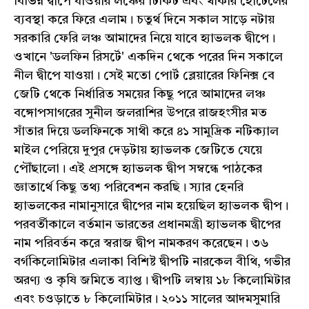
বিভিন্ন দ্বীপে যাওয়ার লঞ্চের টিকিট এবং থাকার হোটেলের
ব্যবস্থা করে ফিরে এলাম। চতুর্থ দিনে সকাল সাড়ে নটায়
সরকারি ফেরি লঞ্চ আমাদের নিয়ে যাবে হ্যাভলক দ্বীপে।
ওখানে 'ডলফিন রিসর্টে' একদিন থেকে পরের দিন সকালে
নীল দ্বীপে যাওয়া। সেই মতো পোর্ট ব্লেয়ারের ফিনিক্স বে
জেটি থেকে নির্ধারিত সময়ের কিছু পরে আমাদের লঞ্চ
বঙ্গোপসাগরের সুনীল জলরাশির উপরে রাজহংসীর মত
সাঁতার দিয়ে ডলফিনকে সাথী করে ৪১ সামুদ্রিক নটিক্যাল
মাইল পেরিয়ে দুপুর দেড়টায় হ্যাভলক জেটিতে যেয়ে
পৌঁছালো। এই প্রসঙ্গে হ্যাভলক দ্বীপ সম্বন্ধে পাঠকের
জ্ঞাতার্থে কিছু তথ্য পরিবেশন করছি। স্যার হেনরি
হ্যাভলকের নামানুসারে দ্বীপের নাম হয়েছিল হ্যাভলক দ্বীপ।
পরবর্তীকালে বর্তমান ভারতের প্রধানমন্ত্রী হ্যাভলক দ্বীপের
নাম পরিবর্তন করে স্বরাজ দ্বীপ নামকরণ করেছেন। ৩৬
বর্গকিলোমিটার এলাকা বিশিষ্ট দ্বীপটি নারকেল বীথি, গভীর
অরণ্য ও কৃষি জমিতে ব্যাপ্ত। দ্বীপটি লম্বায় ১৮ কিলোমিটার
এবং চওড়াতে ৮ কিলোমিটার। ২০১১ সালের আদমসুমারি