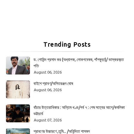
Trending Posts
ড. গোবিন্দ প্রসাদ কর (অধ্যাপক, লোকগবেষক, পাঁশকুড়া)/ ভাস্করব্রত
পতি
August 06, 2026
বাইশে শ্রাবণ/অসিতরঞ্জন ঘোষ
August 06, 2026
বাঁচার উত্তরাধিকার : অন্তিম খণ্ড/পর্ব ৭ : শেষ সত্যের আগে/কমলিকা
ভট্টাচার্য
August 07, 2026
শ্রাবণের উচ্চারণে ,তুমি... /অনিন্দিতা শাসমল