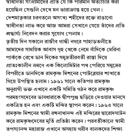
স্বাধীনতা সংগ্রামীদের প্রতি যে কি পরিমান অত্যাচার করা
হয়েছিল সেগুলি দেখে মন ভারাক্রান্ত হয়ে গেল।
দেশমাতৃকার চরণতলে অসংখ্য শহীদের রক্তে রাঙানো
স্বাধীনতা লাভ করে আজ আমরা সেখানে যেয়ে তাঁদের প্রতি
শ্রদ্ধার্ঘ্য নিবেদন করার সুযোগ পেলাম।
তৃতীয় দিন সকালে রাজীব গান্ধী নগরে পাহাড়তলীতে
আমাদের সাময়িক আবাস গৃহ থেকে নেমে বাঁদিকে মেরিনা
পার্ককে রেখে ডান দিকের সমুদ্রতীরবর্তী রাস্তা দিয়ে
প্রাতঃকালীন ভ্রমণে এক কিলোমিটার পথ পেরিয়ে সমুদ্রের
বিপরীতে ডানদিকে রামকৃষ্ণ মিশনের পোর্টব্লেয়ার শাখাতে
গিয়ে উপস্থিত হলাম। ১৯৬১ সালে কতিপয় রামকৃষ্ণ
অনুরাগী ভক্ত এখানে একটি সমিতি গঠন করে রামকৃষ্ণ
পরমহংসদেবের ভাবধারাকে দ্বীপপুঞ্জ ছড়িয়ে দেওয়ার মানসে
একত্রিত হন এবং একটি মন্দির স্থাপন করেন। ১৯৬৫ সালে
রামকৃষ্ণ মিশনের স্বামী রঙ্গনাথানন্দ এই মন্দিরের দ্বারোদঘাটন
করে রামকৃষ্ণদেবের মূর্তি প্রতিষ্ঠা করেন। পরবর্তীকালে স্বামী
তপস্যানন্দ মহারাজ এখানে অসহায় গরীব বালকদের শিক্ষা