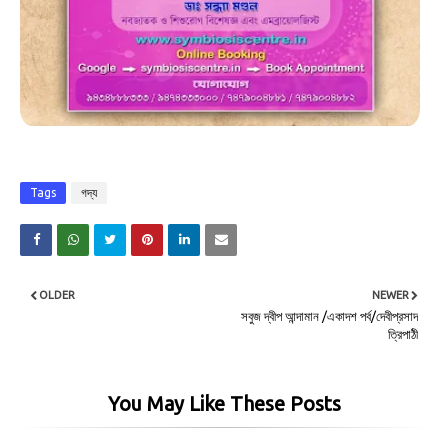
Tags
গদ্য
OLDER
NEWER
সবুজ দ্বীপ আন্দামান /একাদশ পর্ব/দেবীপ্রসাদ
ত্রিপাঠী
You May Like These Posts