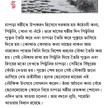
চাপড়া ষষ্ঠীতে উপকরণ হিসেবে দরকার হয় কাঁঠালী কলা,
পিটুলি, খোল বা এঁটে। ভাদ্র মাসের ষষ্ঠীর দিন পিটুলির
পুতুল তৈরি করে এবং চাপড়া তৈরি করে পুকুরে ভাসিয়ে
দিতে হয়। কোথাও কোথাও কলা গাছের বাকল আর
নারকেল পাতার খিলি দিয়ে বিশেষ ধরনের নৌকা তৈরি করা
হয়। সেই নৌকায় রাখা হয় পিটুলি দিয়ে তৈরি পুতুল এবং
রিংয়ের মতো দেখতে পিটুলির চাপড়া। সেটিতে সিঁদুরের
ফোঁটা দেওয়া হয়। পুজো শেষ হলে সেই নৌকাটি জলে
ভাসিয়ে দেয় ব্রতীনীরা। মূলত ছেলেদের মায়েরা এই
লৌকিক উৎসবে যোগদান করেন। তাঁরা আঁচলে কলা বেঁধে
ছেলেমেয়েকে কোলে নিয়ে চাপড়া ষষ্ঠীর ব্রতকথা শোনেন।
এদিন ভাত খাওয়া চলেনা। তার বদলে লুচি, পরোটা
খাওয়ার বিধান রয়েছে।