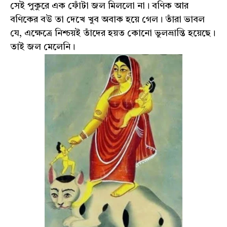
সেই পুকুরে এক ফোঁটা জল মিললো না। বণিক আর
বণিকের বউ তা দেখে খুব অবাক হয়ে গেল। তাঁরা ভাবল
যে, এক্ষেত্রে নিশ্চয়ই তাঁদের হয়ত কোনো ভুলভ্রান্তি হয়েছে।
তাই জল মেলেনি।