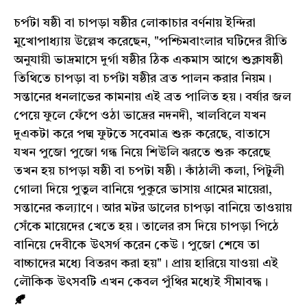
চর্পটা ষষ্ঠী বা চাপড়া ষষ্ঠীর লোকাচার বর্ণনায় ইন্দিরা
মুখোপাধ্যায় উল্লেখ করেছেন, "পশ্চিমবাংলার ঘটিদের রীতি
অনুযায়ী ভাদ্রমাসে দুর্গা ষষ্ঠীর ঠিক একমাস আগে শুক্লাষষ্ঠী
তিথিতে চাপড়া বা চর্পটা ষষ্ঠীর ব্রত পালন করার নিয়ম।
সন্তানের ধনলাভের কামনায় এই ব্রত পালিত হয়। বর্ষার জল
পেয়ে ফুলে ফেঁপে ওঠা ভাদ্রের নদনদী, খালবিলে যখন
দুএকটা করে পদ্ম ফুটতে সবেমাত্র শুরু করেছে, বাতাসে
যখন পুজো পুজো গন্ধ নিয়ে শিউলি ঝরতে শুরু করেছে
তখন হয় চাপড়া ষষ্ঠী বা চপটা ষষ্ঠী। কাঁঠালী কলা, পিটুলী
গোলা দিয়ে পুতুল বানিয়ে পুকুরে ভাসায় গ্রামের মায়েরা,
সন্তানের কল্যাণে। আর মটর ডালের চাপড়া বানিয়ে তাওয়ায়
সেঁকে মায়েদের খেতে হয়। তালের রস দিয়ে চাপড়া পিঠে
বানিয়ে দেবীকে উৎসর্গ করেন কেউ। পুজো শেষে তা
বাচ্চাদের মধ্যে বিতরণ করা হয়"। প্রায় হারিয়ে যাওয়া এই
লৌকিক উৎসবটি এখন কেবল পুঁথির মধ্যেই সীমাবদ্ধ।
🍂