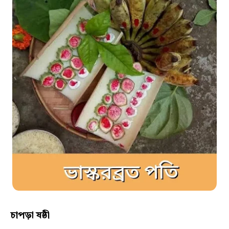
চাপড়া ষষ্ঠী