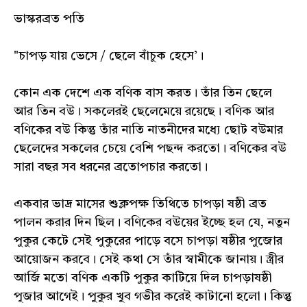
ভাস্করব্রত পতি
"চাপড় যায় ভেসে / ছেলে বাঁচুক হেসে’।
কোন এক দেশে এক বণিক বাস করত। তাঁর তিন ছেলে
আর তিন বউ। সকলেরই ছেলেমেয়ে রয়েছে। বণিক আর
বণিকের বউ কিন্তু তাঁর নাতি নাতনীদের মধ্যে ছোট বউমার
ছেলেদের সকলের চেয়ে বেশি পছন্দ করতো। বণিকের বউ
সারা বছর সব ধরনের ব্রতোপচার করতো।
একবার ভাদ্র মাসের শুক্লপক্ষ তিথিতে চাপড়া ষষ্ঠী ব্রত
পালন করার দিন ছিল। বণিকের বউয়ের ইচ্ছে হল যে, নতুন
পুকুর কেটে সেই পুকুরের পাড়ে বসে চাপড়া ষষ্ঠীর পুজোর
আয়োজন করবে। সেই কথা সে তাঁর স্বামীকে জানায়। স্ত্রীর
আর্জি মতো বণিক একটি পুকুর কাটিয়ে দিল চাপড়াষষ্ঠী
পূজার আগেই। পুকুর খুব গভীর করেই কাটানো হলো। কিন্তু