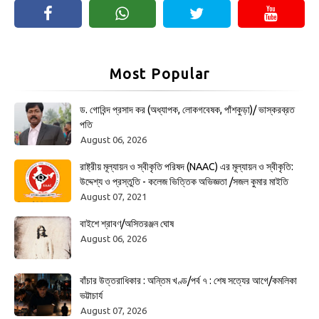
Most Popular
ড. গোবিন্দ প্রসাদ কর (অধ্যাপক, লোকগবেষক, পাঁশকুড়া)/ ভাস্করব্রত
পতি
August 06, 2026
রাষ্ট্রীয় মূল্যায়ন ও স্বীকৃতি পরিষদ (NAAC) এর মূল্যায়ন ও স্বীকৃতি:
উদ্দেশ্য ও প্রস্তুতি - কলেজ ভিত্তিক অভিজ্ঞতা /সজল কুমার মাইতি
August 07, 2021
বাইশে শ্রাবণ/অসিতরঞ্জন ঘোষ
August 06, 2026
বাঁচার উত্তরাধিকার : অন্তিম খণ্ড/পর্ব ৭ : শেষ সত্যের আগে/কমলিকা
ভট্টাচার্য
August 07, 2026