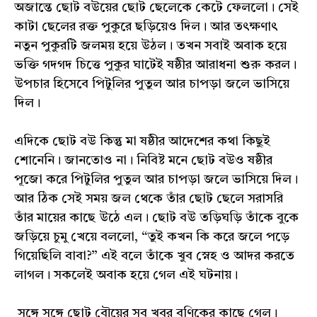
অজান্তে ছোট বউয়ের ছোট ছেলেকে কেটে ফেললো। সেই
কাটা ছেলের রক্ত পুকুরে ছড়িয়েও দিল। আর তৎক্ষণাৎ
নতুন পুকুরটি জলময় হয়ে উঠল। তখন সবাই অবাক হয়ে
ভক্তি গদগদ চিত্তে পুকুর ঘাটেই ষষ্ঠীর আরাধনা শুরু করল।
উপচার হিসেবে পিটুলির পুতুল আর চাপড়া জলে ভাসিয়ে
দিল।
এদিকে ছোট বউ কিন্তু মা ষষ্ঠীর আদেশের কথা কিছুই
শোনেনি। জানতোও না। নিবিষ্ট মনে ছোট বউও ষষ্ঠীর
পূজো করে পিটুলির পুতুল আর চাপড়া জলে ভাসিয়ে দিল।
আর ঠিক সেই সময় জল থেকে তাঁর ছোট ছেলে সরাসরি
তাঁর মায়ের কাছে উঠে এল। ছোট বউ তড়িঘড়ি তাঁকে বুকে
জড়িয়ে চুমু খেয়ে বললো, “তুই কখন কি করে জলে পড়ে
গিয়েছিলি বাবা?” এই বলে তাঁকে খুব স্নেহ ও আদর করতে
লাগল। সকলেই অবাক হয়ে গেল এই ঘটনায়।
সঙ্গে সঙ্গে ছোট বৌয়ের সব খবর বণিকের কাছে গেল।