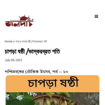
Home
গদ্য
চাপড়া ষষ্ঠী /ভাস্করব্রত পতি
চাপড়া ষষ্ঠী /ভাস্করব্রত পতি
July 09, 2023
পশ্চিমবঙ্গের লৌকিক উৎসব, পর্ব -- ৮০