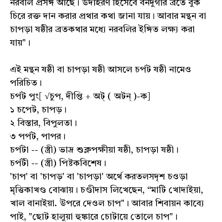
নরবলি প্রসঙ্গ আছে। উদাহরণ হিসেবে বনদুর্গার ব্রতে বুক
চিরে রক্ত দান করার প্রথার কথা জানা যায়। আবার মন্থন বা
চাপড়া ষষ্ঠীর ব্রতকথার মধ্যে নরবলির ইঙ্গিত লক্ষ্য করা
যায়"।
এই মন্থন ষষ্ঠী বা চাপড়া ষষ্ঠী আসলে চর্পট ষষ্ঠী নামেও
পরিচিত।
চৰ্পট পুং[ √চুপ, দীপ্তি + অট্‌ ( অটন্ )-ক]
১ চপেট, চাপড়।
২ বিস্তার, বিপুলতা।
৩ পর্পট, পাপর।
চর্পটা -- (স্ত্রী) ভাদ্র শুক্লপক্ষীয়া ষষ্ঠী, চাপড়া ষষ্ঠী।
চর্পটী -- (স্ত্রী) পিষ্টকবিশেষ।
'চাপ' বা 'চাপড়' বা 'চাপড়া' অর্থে করতলসদৃশ চওড়া
মৃত্তিকাখণ্ড বোঝায়। চণ্ডীদাস লিখেছেন, “মাটি খোদাইয়া,
খাল বানাইয়া. উপরে দেওল চাপ"। আবার শিবায়ন কাব্যে
পাই, "ছোট হালুয়া হুঙ্কারে চোটায়ে তোলে চাপ"।