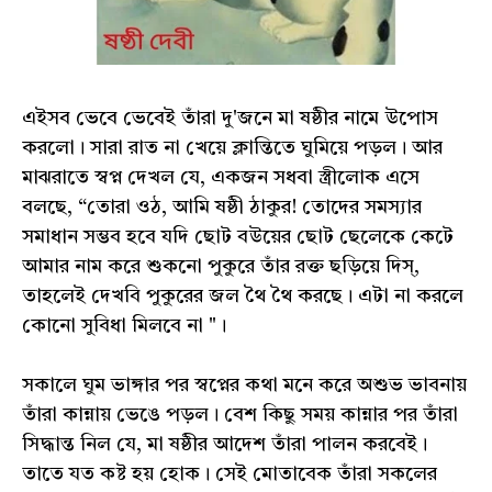
এইসব ভেবে ভেবেই তাঁরা দু'জনে মা ষষ্ঠীর নামে উপোস
করলো। সারা রাত না খেয়ে ক্লান্তিতে ঘুমিয়ে পড়ল। আর
মাঝরাতে স্বপ্ন দেখল যে, একজন সধবা স্ত্রীলোক এসে
বলছে, “তোরা ওঠ, আমি ষষ্ঠী ঠাকুর! তোদের সমস্যার
সমাধান সম্ভব হবে যদি ছোট বউয়ের ছোট ছেলেকে কেটে
আমার নাম করে শুকনো পুকুরে তাঁর রক্ত ছড়িয়ে দিস্,
তাহলেই দেখবি পুকুরের জল থৈ থৈ করছে। এটা না করলে
কোনো সুবিধা মিলবে না "।
সকালে ঘুম ভাঙ্গার পর স্বপ্নের কথা মনে করে অশুভ ভাবনায়
তাঁরা কান্নায় ভেঙে পড়ল। বেশ কিছু সময় কান্নার পর তাঁরা
সিদ্ধান্ত নিল যে, মা ষষ্ঠীর আদেশ তাঁরা পালন করবেই।
তাতে যত কষ্ট হয় হোক। সেই মোতাবেক তাঁরা সকলের