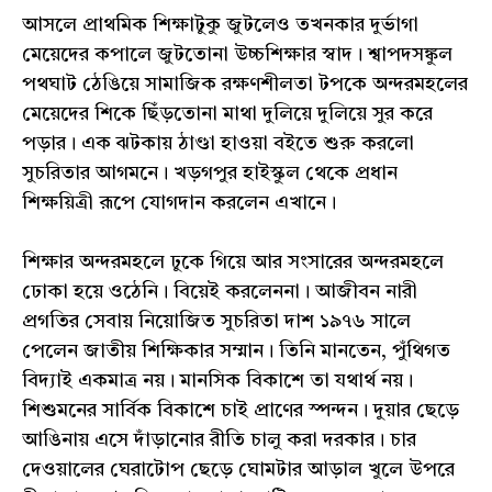
আসলে প্রাথমিক শিক্ষাটুকু জুটলেও তখনকার দুর্ভাগা
মেয়েদের কপালে জুটতোনা উচ্চশিক্ষার স্বাদ। শ্বাপদসঙ্কুল
পথঘাট ঠেঙিয়ে সামাজিক রক্ষণশীলতা টপকে অন্দরমহলের
মেয়েদের শিকে ছিঁড়তোনা মাথা দুলিয়ে দুলিয়ে সুর করে
পড়ার। এক ঝটকায় ঠাণ্ডা হাওয়া বইতে শুরু করলো
সুচরিতার আগমনে। খড়গপুর হাইস্কুল থেকে প্রধান
শিক্ষয়িত্রী রূপে যোগদান করলেন এখানে।
শিক্ষার অন্দরমহলে ঢুকে গিয়ে আর সংসারের অন্দরমহলে
ঢোকা হয়ে ওঠেনি। বিয়েই করলেননা। আজীবন নারী
প্রগতির সেবায় নিয়োজিত সুচরিতা দাশ ১৯৭৬ সালে
পেলেন জাতীয় শিক্ষিকার সম্মান। তিনি মানতেন, পুঁথিগত
বিদ্যাই একমাত্র নয়। মানসিক বিকাশে তা যথার্থ নয়।
শিশুমনের সার্বিক বিকাশে চাই প্রাণের স্পন্দন। দুয়ার ছেড়ে
আঙিনায় এসে দাঁড়ানোর রীতি চালু করা দরকার। চার
দেওয়ালের ঘেরাটোপ ছেড়ে ঘোমটার আড়াল খুলে উপরে