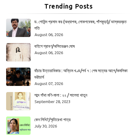
Trending Posts
ড. গোবিন্দ প্রসাদ কর (অধ্যাপক, লোকগবেষক, পাঁশকুড়া)/ ভাস্করব্রত
পতি
August 06, 2026
বাইশে শ্রাবণ/অসিতরঞ্জন ঘোষ
August 06, 2026
বাঁচার উত্তরাধিকার : অন্তিম খণ্ড/পর্ব ৭ : শেষ সত্যের আগে/কমলিকা
ভট্টাচার্য
August 07, 2026
শব্দে গাঁথা মণি-মালা : ২২ / সালেহা খাতুন
September 28, 2023
কেন লিখি?/স্মৃতিরেখা পাত্র
July 30, 2026