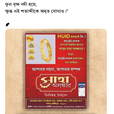
ফুল বৃক্ষ নদী হয়ে,
ক্ষুব্ধ এই শতাব্দীকে অমৃত যোগাও।"
🍂