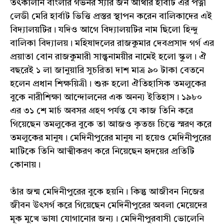
তৎকালীন বাংলার গভর্নর স্যার জন আর্থার হার্বাট এর পত্নী
লেডী মেরি হার্বাট ভিত্তি প্রস্তর স্থাপন করেন বালিকাদের এই
বিদ্যালয়টির। যদিও আগে বিদ্যালয়টির নাম ছিলো হিন্দু
বালিকা বিদ্যালয়। মহিষাদলের রাজকুমার দেবপ্রসাদ গর্গ এর
প্রয়াতা বোন রাজকুমারী সান্ত্বনাময়ীর নামেই হলো স্কুল। ঐ
বছরেই ১ লা জানুয়ারি সুচরিতা দাশ মাত্র ৯০ টাকা বেতনে
হলেন প্রধান শিক্ষয়িত্রী। শুরু হলো ঐতিহাসিক তমলুকের
বুকে নারীশিক্ষা আন্দোলনের এক অনন্য ইতিহাস। ১৯৮০
এর ৩১ শে মার্চ অবসর গ্রহণ পর্যন্ত যে কাজ তিনি করে
গিয়েছেন তমলুকের বুকে তা আজও কৃতজ্ঞ চিত্তে স্মরণ করে
তমলুকের মানুষ। মেদিনীপুরের মানুষ না হয়েও মেদিনীপুরের
মাটিকে তিনি আত্মীকরণ করে নিয়েছেন হৃদয়ের প্রতিটি
কোনায়।
তাঁর জন্ম মেদিনীপুরের বুকে হয়নি। কিন্তু আজীবন নিজের
জীবন উৎসর্গ করে গিয়েছেন মেদিনীপুরের অবলা মেয়েদের
মূক মুখে ভাষা যোগানোর জন্য। মেদিনীপুরবাসী ভোলেনি