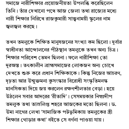
সমাজে নারীশিক্ষার প্রয়োজনীয়তা উপলব্ধি করেছিলেন
তিনি। তাঁর দেখানো পথে আজ জেলা তথা রাজ্যের মধ্যে
নারী শিক্ষার নিরিখে রাজকুমারী সান্ত্বনাময়ী স্কুলের নাম
জ্বলজ্বল করছে।
তখন তমলুকে শিক্ষিত মানুষজনের সংখ্যা কম ছিলো। দুর্বার
স্বাধীনতা আন্দোলনের পীঠস্থান তমলুকে তখন অন্য চিত্র।
শিক্ষার পরিবেশ তেমন ছিলনা। ফলে নারীশিক্ষা তো
দূরঅস্ত। তৎকালীন ব্রাহ্মসমাজের লোকজন অন্য চোখে
দেখতে শুরু করে প্রধান শিক্ষিকাকে। কিন্তু নিজের আচরণ,
দৃঢ়তা আর উন্মুক্তমনা কুসংস্কার বিরোধী সংস্কৃতিমনস্ক
মানসিকতা দিয়ে জয় করলেন রক্ষণশীলতার বেড়া। হয়ে
উঠলেন সবার আদরের 'রীতাদি'। সেসময়কার নিষ্প্রদীপ
তমলুক তথা তাম্রলিপ্ত শহরে আজকের মতো ছিলনা। ড.
উমা নাগের লেখা 'সামাজিক পটভূমিকায় তমলুকের স্ত্রী
শিক্ষার গোড়ার কথা' বইতে সে বর্ণনা পাওয়া যায়।