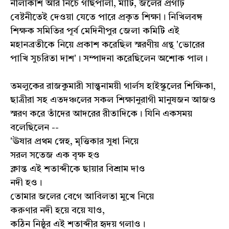
নীলাকাশ আর নিচে গাছপালা, মাটি, জলের প্রগাঢ়
বেষ্টনীতেই দেওয়া যেতে পারে প্রকৃত শিক্ষা। নিখিলবঙ্গ
শিক্ষক সমিতির পূর্ব মেদিনীপুর জেলা কমিটি এই
মহানব্রতীকে নিয়ে প্রকাশ করেছিল স্মরণীয় গ্রন্থ 'ভোরের
পাখি সুচরিতা দাশ'। সম্পাদনা করেছিলেন অশোক পাল।
তমলুকের রাজকুমারী সান্ত্বনাময়ী গার্লস হাইস্কুলের শিক্ষিকা,
ছাত্রীরা সহ এতদঞ্চলের সকল শিক্ষানুরাগী মানুষজন আজও
স্মরণ করে তাঁদের আদরের রীতাদিকে। যিনি একসময়
বলেছিলেন --
'ঊষার প্রথম স্নেহ, মৃত্তিকার সুধা নিয়ে
সরল সতেজ এক বৃক্ষ হও
ক্লান্ত এই শতাব্দীকে ছায়ার বিশ্রাম দাও
নদী হও।
তোমার জলের বেগে আবিলতা মুখে নিয়ে
করুণার নদী হয়ে বয়ে যাও,
কঠিন নিষ্ঠুর এই শতাব্দীর হৃদয় গলাও।