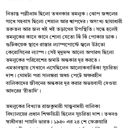
নিতান্ত পল্লীগ্রাম ছিলো তখনকার তমলুক। ঝোপ জঙ্গলের
সাথে সহবাস ছিলো শেয়াল আর শ্বাপদের। অসংখ্য ছায়াধারী
তরুতল আর জল থই থই তড়াগের উপস্থিতি। সন্ধে হলেই
তমলুকের কানে কানে শোনা যেতো ঝিঁ ঝিঁ পোকার ডাক।
গুটিকয়েক স্থানে রাস্তার ল্যাম্পপোস্টে জ্বলে উঠতো
কেরোসিনের ল্যাম্প। সেই মৃদুমন্দ আলো অপারগ ছিলো
তমলুকের পরিবেশের জমাট অন্ধকার দূর করতে।
এমতাবস্থায় সেখানে এসেছিলেন আলোকবার্তিকা সুচরিতা
দাশ। ঘোমটা পরা সালঙ্করা অথচ পেটে অক্ষরহীন
বালিকাদের জীবনের অন্ধকার দূর করার অভয়বাণী দেওয়া
আদরের 'রীতাদি'।
তমলুকের বিখ্যাত রাজকুমারী সান্ত্বনাময়ী বালিকা
বিদ্যালয়ের প্রধান শিক্ষয়িত্রী ছিলেন সুচরিতা দাশ। তখনও
স্বাধীনতা পায়নি ভারত। ১৯৪০ এর ২৪ শে ফেব্রুয়ারি