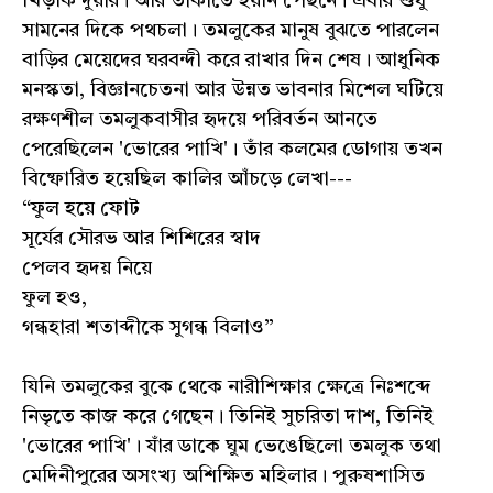
খিড়কি দুয়ার। আর তাকাতে হয়নি পেছনে। এবার শুধু
সামনের দিকে পথচলা। তমলুকের মানুষ বুঝতে পারলেন
বাড়ির মেয়েদের ঘরবন্দী করে রাখার দিন শেষ। আধুনিক
মনস্কতা, বিজ্ঞানচেতনা আর উন্নত ভাবনার মিশেল ঘটিয়ে
রক্ষণশীল তমলুকবাসীর হৃদয়ে পরিবর্তন আনতে
পেরেছিলেন 'ভোরের পাখি'। তাঁর কলমের ডোগায় তখন
বিষ্ফোরিত হয়েছিল কালির আঁচড়ে লেখা---
“ফুল হয়ে ফোট
সূর্যের সৌরভ আর শিশিরের স্বাদ
পেলব হৃদয় নিয়ে
ফুল হও,
গন্ধহারা শতাব্দীকে সুগন্ধ বিলাও”
যিনি তমলুকের বুকে থেকে নারীশিক্ষার ক্ষেত্রে নিঃশব্দে
নিভৃতে কাজ করে গেছেন। তিনিই সুচরিতা দাশ, তিনিই
'ভোরের পাখি'। যাঁর ডাকে ঘুম ভেঙেছিলো তমলুক তথা
মেদিনীপুরের অসংখ্য অশিক্ষিত মহিলার। পুরুষশাসিত