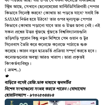
কম্পিউটার আছ? এর ওপর যে সকল কলেজে একটিমাত্র
স্ট্রিম আছে, সেখানে ছেলেমেয়েরা মাল্টিডিসিপ্লিনারী পেপার
কিভাবে সিলেক্ট করবে? কোথায় তা পড়তে যাবে? সবাই কি
SAYAM নির্ভর হয়ে উঠবে? তার ওপর মূল্যযুক্ত পেপার
কিভাবে কোথায় পড়ানো যাবে তার ও উত্তর জানা নেই। এই
সকল প্রশ্নের উত্তর খুঁজছে খুঁজতে বিশ্ববিদ্যালয়গুলি
তড়িঘড়ি পুরোন কিছু নতুন মিশিয়ে সেম ওয়ান ও টুর
সিলেবাস তৈরি করে কলেজে কলেজে পাঠাতে শুরু
করেছে। কারন নতুন ছাত্রভর্তি প্রক্রিয়া সম্পূর্ণ করতে হবে।
কলেজগুলোর অবস্থা আরও খারাপ। তারা প্রকৃতই
কিংকর্তব্যবিমূঢ়।
( ক্রমশ..)
🍁
বাড়িতে বসেই রেজি.ডাক মাধ্যমে জ্বলদর্চির
বিশেষ
সংখ্যাগুলো সংগ্রহ করতে পারেন। যোগাযোগ
হোয়াটসঅ্যাপ - ৯৭৩২৫৩৪৪৮৪