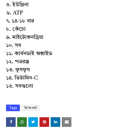
৫. ইউগ্লিনা
৬. ATP
৭. ১৪-১৮ বার
৮. কেঁচো
৯. মাইটোকনড্রিয়া
১০. সব
১১. কার্বনডাই অক্সাইড
১২. পত্ররন্ধ্র
১৩. ফুসফুস
১৪. ভিটামিন-C
১৫. সবগুলো
Tags
বিশেষ বার্তা