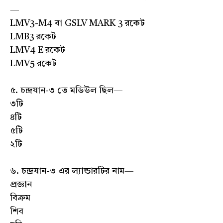
—
LMV3-M4 বা GSLV MARK 3 রকেট
LMB3 রকেট
LMV4 E রকেট
LMV5 রকেট
৫. চন্দ্রযান-৩ তে মডিউল ছিল—
৩টি
৪টি
৫টি
২টি
৬. চন্দ্রযান-৩ এর ল্যান্ডারটির নাম—
প্রজ্ঞান
বিক্রম
শিব