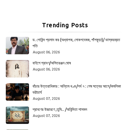
Trending Posts
ড. গোবিন্দ প্রসাদ কর (অধ্যাপক, লোকগবেষক, পাঁশকুড়া)/ ভাস্করব্রত
পতি
August 06, 2026
বাইশে শ্রাবণ/অসিতরঞ্জন ঘোষ
August 06, 2026
বাঁচার উত্তরাধিকার : অন্তিম খণ্ড/পর্ব ৭ : শেষ সত্যের আগে/কমলিকা
ভট্টাচার্য
August 07, 2026
শ্রাবণের উচ্চারণে ,তুমি... /অনিন্দিতা শাসমল
August 07, 2026