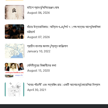
বাইশে শ্রাবণ/অসিতরঞ্জন ঘোষ
August 06, 2026
বাঁচার উত্তরাধিকার : অন্তিম খণ্ড/পর্ব ৭ : শেষ সত্যের আগে/কমলিকা
ভট্টাচার্য
August 07, 2026
প্রাচীন বাংলার জনপদ /প্রসূন কাঞ্জিলাল
January 10, 2022
মেদিনীপুরের বিজ্ঞানীদের কথা
August 15, 2020
‘পথের পাঁচালী’ এবং সত্যজিৎ রায় : একটি আলোচনা/কোয়েলিয়া বিশ্বাস
April 30, 2021