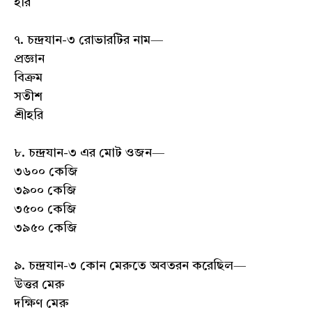
হরি
৭. চন্দ্রযান-৩ রোভারটির নাম—
প্রজ্ঞান
বিক্রম
সতীশ
শ্রীহরি
৮. চন্দ্রযান-৩ এর মোট ওজন—
৩৬০০ কেজি
৩৯০০ কেজি
৩৫০০ কেজি
৩৯৫০ কেজি
৯. চন্দ্রযান-৩ কোন মেরুতে অবতরন করেছিল—
উত্তর মেরু
দক্ষিণ মেরু