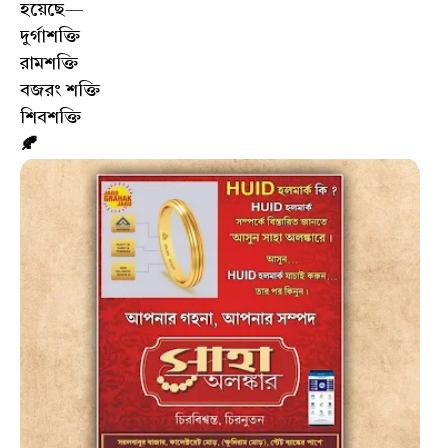
হয়েছে—
দুর্গাশক্তি
রামশক্তি
বজরং শক্তি
শিবশক্তি
🍂