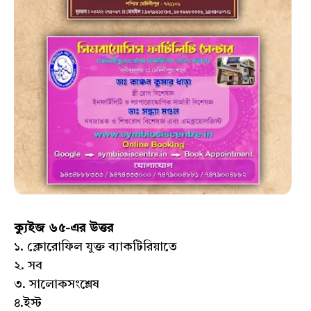
ক্যুইজ ৬৫-এর উত্তর
১. ক্লোরোফিল যুক্ত ব্যাকটিরিয়াতে
২. সব
৩. সালোকসংশ্লেষ
৪.ইস্ট