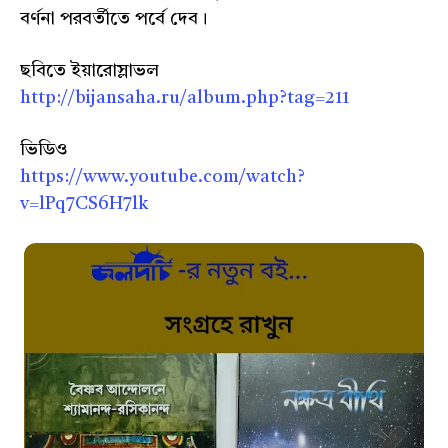
বর্ণনা পরবর্তীতে পর্বে দেব।
ছবিতে ইয়ারোস্লাভল
http://bijansaha.ru/album.php?tag=211
ভিডিও
https://www.youtube.com/watch?
v=lPq7CS6H7lk