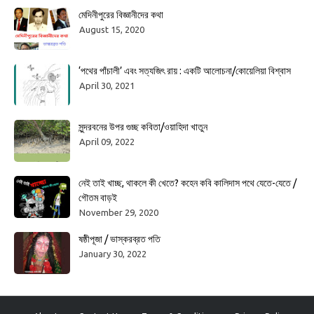
মেদিনীপুরের বিজ্ঞানীদের কথা
August 15, 2020
‘পথের পাঁচালী’ এবং সত্যজিৎ রায় : একটি আলোচনা/কোয়েলিয়া বিশ্বাস
April 30, 2021
সুন্দরবনের উপর গুচ্ছ কবিতা/ওয়াহিদা খাতুন
April 09, 2022
নেই তাই খাচ্ছ, থাকলে কী খেতে? কহেন কবি কালিদাস পথে যেতে-যেতে /
গৌতম বাড়ই
November 29, 2020
ষষ্ঠীপূজা / ভাস্করব্রত পতি
January 30, 2022