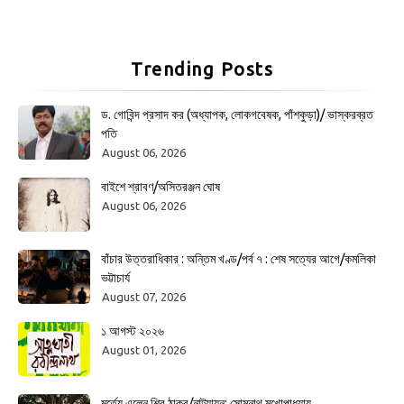
Trending Posts
ড. গোবিন্দ প্রসাদ কর (অধ্যাপক, লোকগবেষক, পাঁশকুড়া)/ ভাস্করব্রত
পতি
August 06, 2026
বাইশে শ্রাবণ/অসিতরঞ্জন ঘোষ
August 06, 2026
বাঁচার উত্তরাধিকার : অন্তিম খণ্ড/পর্ব ৭ : শেষ সত্যের আগে/কমলিকা
ভট্টাচার্য
August 07, 2026
১ আগস্ট ২০২৬
August 01, 2026
মর্ত্যে এলেন শিব ঠাকুর/নাট্যায়ন: সোমনাথ মুখোপাধ্যায়