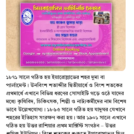
১৮৭১ সালে গঠিত হয় ইয়ারোস্লাভের শহর দুমা বা
পার্লামেন্ট। উনবিংশ শতাব্দীর দ্বিতীয়ার্ধে ও বিংশ শতকের
প্রথমার্ধে এখানে বিভিন্ন ধরণের সোসাইটি গড়ে ওঠে যাদের
মধ্যে কৃষিবিদ, চিকিৎসক, শিল্পী ও নাট্যকর্মীদের নাম বিশেষ
ভাবে উল্লেখযোগ্য। ১৮৬৫ সালে গঠিত হয় যাদুঘর যেখানে
শহরের ইতিহাস সংরক্ষণ করা হয়। আর ১৯০১ সালে এখানে
গঠিত হয় উত্তর রাশিয়ার প্রথম মার্ক্সিস্ট সংগঠন – উত্তর
শ্রমিক ইউনিয়ন। বিংশ শতকের শুরুতে ইয়ারোস্লাভল ছিল