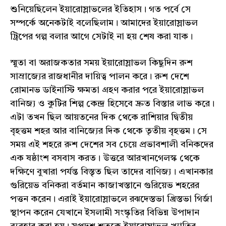
শুনিয়েছিলেন ইয়ারোস্লাভলের ইতিহাস। গত পর্বে সে
সম্পর্কে অনেকটাই বলেছিলাম। আমাদের ইয়ারোস্লাভল
ট্রিপের গল্প বলার আগে সেটাই না হয় শেষ করা যাক।
স্মুতা বা অরাজকতার সময় ইয়ারোস্লাভল কিছুদিন রুশ
সাম্রাজ্যের রাজধানীর দায়িত্ব পালন করে। রুশ দেশে
রোমানভ ডাইনাস্টি ক্ষমতা গ্রহণ করার পরে ইয়ারোস্লাভল
বানিজ্য ও কুটির শিল্প কেন্দ্র হিসেবে দ্রুত বিস্তার লাভ করে।
এটা তখন ছিল আয়তনের দিক থেকে রাশিয়ার দ্বিতীয়
বৃহত্তম শহর আর বানিজ্যের দিক থেকে তৃতীয় বৃহত্তম। সে
সময় এই শহরে রুশ দেশের সব চেয়ে প্রভাবশালী বনিকদের
এক ষষ্ঠাংশ বসবাস করত। উত্তরে আরখানগেলস্ক থেকে
দক্ষিণে বুখারা পর্যন্ত বিস্তৃত ছিল তাদের বাণিজ্য। এখানকার
গুরিয়েভ বনিকরা বর্তমান কাজাখস্তানে গুরিয়েভ শহরের
পত্তন করেন। এরাই ইয়ারোস্লাভলে রঝদেস্তভা খ্রিস্তভা গির্জা
স্থাপন করেন যেখানে ইসলামী সংস্কৃতির বিভিন্ন উপাদান