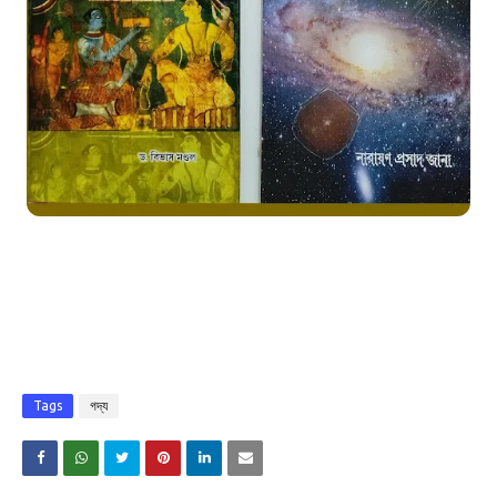
Tags
গদ্য