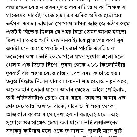
এক্সারশনে যেতাম তখন মূলত এর দায়িত্বে থাকা শিক্ষক বা
গাইডদের সাথেই যেতে হত। এর এদিক ওদিক হলে ওরা
ভর্ৎসনা করত। তাছাড়া সে সময় আমরা জাহাজে ওঠার স্বপ্নে
এতটাই বিভোর ছিলাম যে শহর নিয়ে তেমন আগ্রহ হয়তো
ছিল না। অন্তত আমি সেই সময় ইয়ারোস্লাভলের কথা খুব
একটা মনে করতে পারছি না যতটা পারছি উগলিচ বা
তভেরের কথা। তাই ২০২১ সালে যখন সুযোগ এলো চলে
গেলাম এক দিনের ট্রিপে। দুবনা থেকে ২৬৬ কিলোমিটার
দূরবর্তী এই শহরে যেতে রাস্তায় বেশ সময় কাটাতে হয়।
তবুও সিদ্ধান্ত নিলাম যাবার। কেননা শত হলেও নতুন শহর,
অনেক ছবি তোলা যাবে। আবার যেহেতু আগে গেছিলাম,
তাই পরিবর্তনটাও চোখে দেখা যাবে। তাছাড়া আমার এক
ক্লাসমেট আন্না ওখানে থাকে, মানে ও ঐ শহর থেকে।
আজকাল কারও সাথে দেখা হয় না বললেই চলে। এই
সুযোগে ওর সাথেও দেখা করা যাবে। তাই এক্সারশনের
সবকিছু ফাইনাল হলে ওকে জানালাম। জুলাই মানে ছুটি।