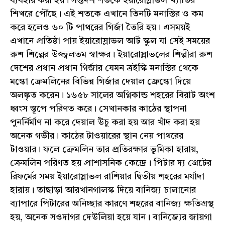
ব্যবহার করা হয়। সপ্তদশ শতকে ইয়ারোস্লাভল খ্যাতির
শিখরে পৌঁছে। এই শতকে এখানে তিনটি মনাস্তির ও কম
করে হলেও ৬০ টি পাথরের গির্জা তৈরি হয়। এসময়ই
এখানে প্রতিষ্ঠা পায় ইয়ারোস্লাভল আর্ট স্কুল যা সেই সময়ের
রুশ শিল্পের উজ্জ্বলতম স্বাক্ষর। ইয়ারোস্লাভলের শিল্পীরা রুশ
দেশের প্রধান প্রধান গির্জার যেমন ত্রইস্কি মনাস্তির থেকে
মস্কো ক্রেমলিনের বিভিন্ন গির্জার দেয়াল ফ্রেস্কো দিয়ে
অলঙ্কৃত করেন। ১৬৫৮ সালের অগ্নিকান্ড শহরের বিরাট অংশ
ধ্বংস স্তূপে পরিণত করে। সেখানকার কাঠের স্থাপনা
পুনর্নির্মাণ না করে দেয়াল উঁচু করা হয় আর খাঁদ করা হয়
অনেক গভীর। কাঠের টাওয়ারের স্থান নেয় পাথরের
টাওয়ার। ফলে ক্রেমলিন তার প্রতিরক্ষার ভূমিকা হারায়,
ক্রেমলিন পরিণত হয় প্রাশাসনিক কেন্দ্রে। পিটার দ্য গ্রেটের
রিফর্মের সময় ইয়ারোস্লাভল রাশিয়ার দ্বিতীয় শহরের মর্যাদা
হারায়। তাছাড়া আরখানগালস্ক দিয়ে বানিজ্য চালানোর
ব্যাপারে পিটারের অনিচ্ছার কারণে শহরের বানিজ্য ক্ষতিগ্রস্থ
হয়, অনেক সওদাগর দেউলিয়া হয়ে যান। বানিজ্যের জায়গা