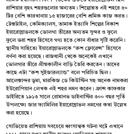
রাশিয়ার বৃহৎ শহরগুলোর অন্যতম। শিল্পোন্নত এই শহরে ৫০
টির বেশি কারখানায় ১৫ হাজারের বেশি শ্রমিক কাজ করত।
টেক্সটাইল, কেমিক্যালস, তামাক ইত্যাদি শিল্পের বিকাশ
ইয়ারোস্লাভলকে ভোলগা তীরের অন্যতম সুন্দর ও ফুলে
ফুলে ভরা শহর হিসেবে গণ্য হতে কোন বাঁধার সৃষ্টি করেনি।
স্থানীয় সাহিত্যে ইয়ারোস্লাভলকে “রুশ ফ্লোরেন্স” হিসেবে
বর্ণনা করা হয়েছে। রাজধানী থেকে অনেকেই এখানে
ভোলগার তীরে গ্রীষ্মকালীন বাড়ি তৈরি করতেন। তাদের
কাছে এটা “রুশ সুইজারল্যান্ড” বলে পরিচিত ছিল।
আলেক্সান্দর ডুমা, মারকিজ ডে কিউস্টিন সহ অনেক নামকরা
ইউরোপিয়ান লেখক এই শহর ভ্রমণ করেন। ফ্রান্স কাফকার
ডাইরিতে ১৯১৩ সালে রোমানভ ডাইনাস্টির ৩০০ বছর পূর্তি
উপলক্ষ্যে জার ফ্যামিলির ইয়ারোস্লাভল ভ্রমণের কথা উল্লেখ
করা হয়েছে।
সোভিয়েত রাশিয়ায় সবচেয়ে ধ্বংসাত্মক ঘটনা ঘটে এখানে