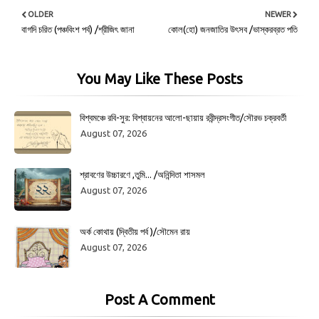
OLDER
NEWER
বাগদি চরিত (পঞ্চবিংশ পর্ব) /শ্রীজিৎ জানা
কোল(হো) জনজাতির উৎসব /ভাস্করব্রত পতি
You May Like These Posts
বিশ্বমঞ্চে রবি-সুর: বিশ্বায়নের আলো-ছায়ায় রবীন্দ্রসংগীত/সৌরভ চক্রবর্তী
August 07, 2026
শ্রাবণের উচ্চারণে ,তুমি... /অনিন্দিতা শাসমল
August 07, 2026
অর্ক কোথায় (দ্বিতীয় পর্ব )/সৌমেন রায়
August 07, 2026
Post A Comment