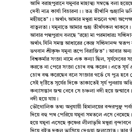
আদি বরাহপুরানে যমুনার মাহাত্ম্য সম্বন্ধে বলা হয়েছ
দেবী নাত্র কার্যা বিচারনা।। তত্র তীর্থানি গুহ্যান
মহীয়তে"।। অর্থাৎ আমার মথুরা মন্ডলে গঙ্গা অপেক্ষা
বাতুলতা। যমুনাতে আমার গুহ্য তীর্থসকল থাকবে। 
আবার পদ্মপুরাণ বলছে "রহো মা পরমাধারঃ সচ্চিদানন্
অর্থাৎ যিনি সমস্ত আধারের কেন্দ্র সচ্চিদানন্দ স্বরূ
ভগবান শ্রীকৃষ্ণ যমুনা রূপে বিরাজিত"। আবার অ
বিশ্বকর্মার সংজ্ঞা নামে এক কন্যা ছিল, সূর্যদেবের সঙ
করতে না পেরে সংজ্ঞা চোখ বন্ধ করেন। এতে সূর্য প্
চোখ বন্ধ করেছেন বলে সংজ্ঞার গর্ভে যে পুত্র হবে স
সেই দৃষ্টিতে সূর্যের দিকে তাকাতেই সূর্য পুনরায
কন্যাসন্তান জন্ম নেবে সে চঞ্চলা নদী হয়ে জন্মাবে
নদী হয়ে যায়।
ভৌগোলিক তথ্য অনুযায়ী হিমালয়ের বন্দরপুঞ্ছ পর্বত
দিয়ে বহু পথ পেরিয়ে যমুনা সমতলে এসে নেমেছে।
হয়ে যমুনা এসেছে কৃষ্ণের লীলাভূমি মথুরা বৃন্দাব
দিয়ে বইত দুকুল ভাসিয়ে দেওয়া জলস্রোত। তার 