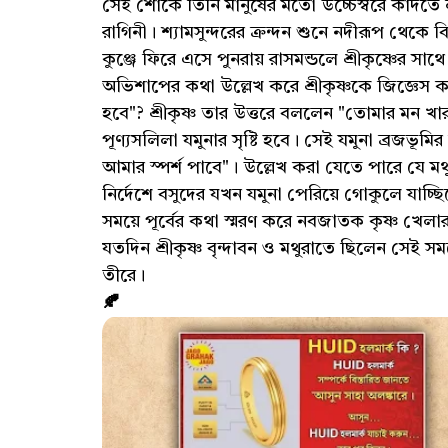
সেই শোকে তিনি মানুষের মতো উচ্চৈস্বরে কাঁদতে ল
রাগিনী। শ্যামসুন্দরের ক্রন্দন শুনে নদীরূপ থেকে বি
কুঞ্জে ফিরে এসে পুনরায় রাসমন্ডলে শ্রীকৃষ্ণের সা
অভিশাপের কথা উল্লেখ করে শ্রীকৃষ্ণকে জিজ্ঞেস
হবে"? শ্রীকৃষ্ণ তার উত্তরে বললেন "তোমার মন 
পূণ্যসলিলা যমুনার সৃষ্টি হবে। সেই যমুনা ব্রজভূম
আমার স্পর্শ পাবে"। উল্লেখ করা যেতে পারে যে মথু
নির্দেশে বসুদের যখন যমুনা পেরিয়ে গোকুলে যাচ্ছ
সময়ে পূর্বের কথা স্মরণ করে নবজাতক কৃষ্ণ খেলা
যতদিন শ্রীকৃষ্ণ বৃন্দাবন ও মথুরাতে ছিলেন সেই সম
তীরে।
🍂