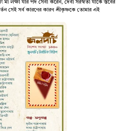
়ং মা লক্ষী যাঁর পদ সেবা করেন, দেবী সরস্বতী যাঁকে স্তবের
া কীর্তন সেই সর্ব কারণের কারণ শ্রীকৃষ্ণকে তোমার এই