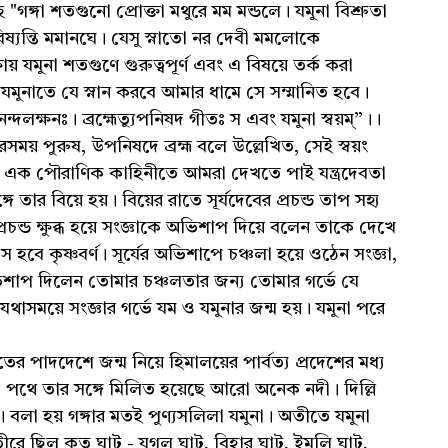
ে "গঙ্গা শতগুনো প্রোক্তা মথুরে মম মন্ডলে। যমুনা বিশ্রুতা
ি ভবিষ্যন্তি মমানঘে। যেসু স্নাতো নর দেবী মমলোকে
য় যমুনা শতগুণে গুরুত্বপূর্ণ এবং এ বিষয়ে তর্ক করা
যমুনাতে যে স্নান করবে আমার ধামে সে সম্মানিত হবে।
দলক্ষনঃ। ব্রহ্মেত্যুপনিষদ গীতঃ স এবং যমুনা স্বয়ম্”।।
প রসময় পুরুষ, উপনিষদে ব্রহ্ম বলে উল্লেখিত, সেই স্বয়ং
ন্য এক পৌরাণিক কাহিনীতে আমরা দেখতে পাই যন্ত্রদেবতা
্গে তার বিয়ে হয়। বিয়ের রাতে সূর্যদেবের প্রচন্ড তাপ সহ্য
রচন্ড ক্ষুব্ধ হয়ে সংজ্ঞাকে অভিশাপ দিয়ে বলেন তাকে দেখে
ে হবে কৃষ্ণবর্ণ। সূর্যের অভিশাপে চঞ্চলা হয়ে ওঠেন সংজ্ঞা,
় অভিশাপ দিলেন তোমার চঞ্চলতার জন্য তোমার গর্ভে যে
।যথাসময়ে সংজ্ঞার গর্ভে যম ও যমুনার জন্ম হয়। যমুনা পরে
ের পাদদেশে জন্ম নিয়ে হিমালয়ের পার্বত্য প্রদেশের মধ্য
 পথে তার সঙ্গে মিলিত হয়েছে আরো অনেক নদী। দিল্লি
নে। বলা হয় গঙ্গার মতই পুণ্যসলিলা যমুনা। অতীতে যমুনা
তীরে ছিল কত ঘাট - যুগল ঘাট, বিহার ঘাট, ইমলি ঘাট,