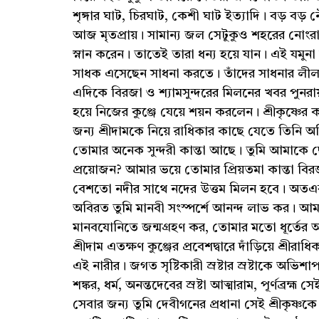
শৃঙ্গার ঘাট, চিরঘাট, কেশী ঘাট ইত্যাদি। বড় বড়
আজ মৃতপ্রায়। সামান্য জল সেটুকুও শহরের নোংরা আ
স্নান করেন। তাতেই তারা ধন্য হয়ে যান। এই যমুনা
সাধক এসেছেন সাধনা করতে। তাঁদের সাধ
এদিকে বিরজা ও শ্যামসুন্দরের মিলনের খবর পুনরায
হয়ে নিজের কুঞ্জে যেয়ে শয়ন করলেন। শ্রীকৃষ্ণে
জন্য শ্রীদামকে নিয়ে রাধিকার কাছে যেতে তিন
তোমার অনেক সুন্দরী কান্তা আছে। তুমি আমাকে
প্রয়োজন? আমার ভয়ে তোমার প্রিয়তমা কান্তা বির
বেশতো নদীর সাথে নদের উত্তম মিলন হবে। অতএব ত
অবিরত তুমি মানবী সংস্পর্শে আনন্দ লাভ কর। আ
মানবযোনিতে জন্মগ্রহণ কর, তোমার মতো ধূর্
শ্রীদাম এতক্ষণ কুঞ্জের প্রবেশদ্বারে দাঁড়িয়ে শ্রী
এই নারীর। জগত সৃষ্টিকারী স্রষ্টার স্রষ্টাকে অভিশা
শঙ্কর, ধর্ম, অনন্তদেবের স্রষ্টা আত্মারাম, পূর্ণব্রহ্
সেবার জন্য তুমি দেবীগনের প্রধানা সেই শ্রীকৃষ