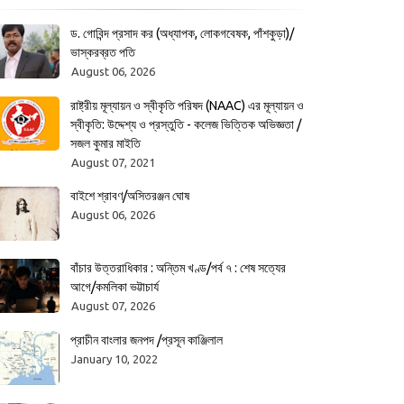
ড. গোবিন্দ প্রসাদ কর (অধ্যাপক, লোকগবেষক, পাঁশকুড়া)/
ভাস্করব্রত পতি
August 06, 2026
রাষ্ট্রীয় মূল্যায়ন ও স্বীকৃতি পরিষদ (NAAC) এর মূল্যায়ন ও
স্বীকৃতি: উদ্দেশ্য ও প্রস্তুতি - কলেজ ভিত্তিক অভিজ্ঞতা /
সজল কুমার মাইতি
August 07, 2021
বাইশে শ্রাবণ/অসিতরঞ্জন ঘোষ
August 06, 2026
বাঁচার উত্তরাধিকার : অন্তিম খণ্ড/পর্ব ৭ : শেষ সত্যের
আগে/কমলিকা ভট্টাচার্য
August 07, 2026
প্রাচীন বাংলার জনপদ /প্রসূন কাঞ্জিলাল
January 10, 2022