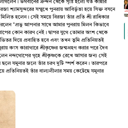
াগলেন। ভগবানের ক্রন্দন থেকে সৃষ্টি হলো যত কান্নার
রজা শ্যামসুন্দরের সম্মুখে পুনরায় আবির্ভূতা হয়ে সিক্ত বসনে
থে মিলিত হলেন। সেই সময়ে বিরজা তাঁর প্রতি শ্রী রাধিকার
 করলেন "প্রভু আপনার সাথে আমার পুনরায় মিলন কিভাবে
খারাপের কোন কারণ নেই। দ্বাপর যুগে তোমার অংশ থেকে
ির ভিতর দিয়ে প্রবাহিত হবে এবং তখন তুমি প্রতিনিয়তই
রায় কংস কারাগারে শ্রীকৃষ্ণের জন্মগ্রহণ করার পরে দৈব
িলেন নন্দগোপের গৃহে শ্রীকৃষ্ণকে রেখে আসার জন্য সেই
র ছলে যমুনার জলে তাঁর চরণ দুটি স্পর্শ করেন। তারপরে
য়ে প্রতিনিয়তই তাঁর বাল্যলীলার সময় কেটেছে যমুনার