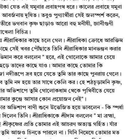
 নৌকা যেত এই যমুনার প্রবাহপথ ধরে। কালের প্রবাহে যমুনা
বর্জনায় দূষিত। তবুও পুণ্যার্থীরা সেই জলস্পর্শ করেন,
 তীরে ভগবান কৃষ্ণ ছাড়াও আরো বহু মনীষী, জ্ঞানীগুণী
নার লীলাখেলা বিচিত্র।
় শ্রীরাধিকার কাছে চলে গেল। শ্রীরাধিকা ক্রোধে আরক্তিম
র কাছে সেই খবর পৌঁছাতে তিনি শ্রীরাধিকার মানভঞ্জন করার
ি অভিমান করে বললেন " হরে, এই গোলোকে আমার চেয়ে
 ছেড়ে তাদের কাছে যাও। আমার কাছে তোমার কি
জা নদীরূপে দ্রব হয়ে যেতে তুমি তার কাছে পুনরায় গেলে।
ুমি নদ হয়ে তার সাথে কেলি কর। হে শঠচূড়ামনি কৃষ্ণ,
মার অভিশাপে তুমি গোলোকধাম থেকে পৃথিবীতে যেয়ে
তের আমার কুঞ্জে আসার কোন প্রয়োজন নেই"।
রাধিকার অভিশাপ বাণী শুনে উত্তেজিত হয়ে ভাবলেন - কি স্পর্ধা
প দিলেন তিনি। শ্রীরাধিকাকে শ্রীদাম বললেন " মা ব্রহ্মা,
ম সেই শ্রীকৃষ্ণের প্রতি তোমার এই আচরণ অত্যন্ত গর্হিত। যাঁর
্ণকে তুমি আজও চিনতে পারলে না। যিনি নিমেষে তোমার মত