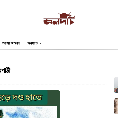
শ্রদ্ধা ও স্মরণ
অন্যান্য
িপাঠী