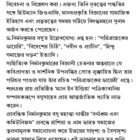
বিবেচনা ও বিশ্লেষণ করা। এজন্য তিনি নৃতত্ত্বের পদ্ধতির
সঙ্গে হিউম্যান জিওগ্রাফি, মানবপ্রকৃতি বিজ্ঞানের সামাজিক
ইতিহাস এবং প্রত্নতত্ত্বের সমন্বয় ঘটিয়ে বিদগ্ধমহলে সুনাম
অর্জন করতে পেরেছেন।
ড.নির্মলকুমার বসু'র উল্লেখযোগ্য গ্রন্থ হল : "পরিব্রাজকের
ডায়েরি", "বিদেশের চিঠি", "নবীন ও প্রাচীন", "হিন্দু
সমাজের গড়ন" ইত্যাদি।
সাহিত্যিক নির্মলকুমারের বিজ্ঞানী চেতনার অন্তরালে যে
কবিপ্রাণতা ও দার্শনিক উপলব্ধির স্রোত লুক্কায়িত ছিল তার
পরিচয় পাওয়া যায় তাঁর রচিত ‘পরিব্রাজকের ডায়েরী' গ্রন্থে।
শরৎচন্দ্র রায় প্রতিষ্ঠিত 'ম্যান ইন ইন্ডিয়া' পত্রিকাখানির
সম্পাদকরূপে বসুসাহেব প্রায় আন্তর্জাতিক খ্যাতি লাভ
করেন।
প্রাবন্ধিক নির্মলকুমার বসু মহাত্মা গান্ধীর "বর্ণাশ্রম এবং
কমিউনিজম" প্রবন্ধে রাশিয়া ও গ্রাম ভারত সমাজের
তুলনামূলক সমালোচনা করে উভয়ের সাদৃশ্য ও বৈসাদৃশ্য
ভাবনা সামনে নিয়ে এসেছেন। এই ভাবনার মূল সূত্র গুলি