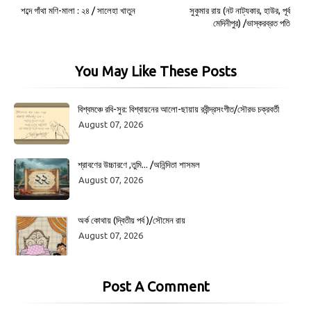
শব্দে গাঁথা মণি-মালা : ২৪ / সালেহা খাতুন
সুকুমার রায় (নট নাট্যকার, হাউর, পূর্ব
মেদিনীপুর) /ভাস্করব্রত পতি
You May Like These Posts
বিশ্বমঞ্চে রবি-সুর: বিশ্বায়নের আলো-ছায়ায় রবীন্দ্রসংগীত/সৌরভ চক্রবর্তী
August 07, 2026
শ্রাবণের উচ্চারণে ,তুমি... /অনিন্দিতা শাসমল
August 07, 2026
অর্ক কোথায় (দ্বিতীয় পর্ব )/সৌমেন রায়
August 07, 2026
Post A Comment