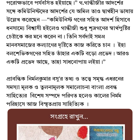
পরোক্ষভাবে পর্যবসিত হইয়াছে।” গ.গান্ধীজীর আদর্শের
সঙ্গে কমিউনিস্টদের আদর্শের যে অমিল তাও দ্বার্থহীন ভাষায়
উল্লেখ করেছেন —“কমিউনিস্ট গণের সহিত আদর্শ হিসাবে
ধনসাম্যে বিশ্বাসী হইলেও গান্ধীজী শুধু শূদ্রগণের স্বার্থপুষ্টির
চেষ্টাকে কর মনে করেন না। তিনি সর্বদাই সমগ্র
মানবসমাজের কল্যাণের দৃষ্টিতে কাজ করিতে চান । ইহা
বলশেভিকগণের সহিত তাঁহার একটি বড়ো প্রভেদ। আরও
একটি প্রভেদ আছে, তাহা সাধনোপায় লইয়া।”
প্রাবন্ধিক নির্মলকুমার বসু'র তথ্য ও তত্ত্বে সমৃদ্ধ এধরনের
সমস্যা মূলক ও তুলনামূলক সমালোচনা বাংলা প্রবন্ধ
সাহিত্যের বিশেষ সম্পদে পরিণত হলেও কালের নির্মম
পরিহাসে আজ বিস্মৃতপ্রায় সাহিত্যিক ।