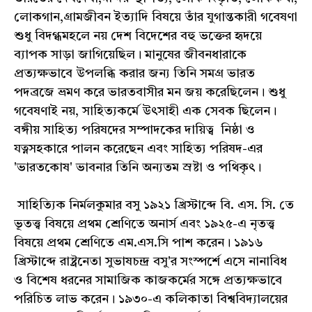
লোকগান,গ্রামজীবন ইত্যাদি বিষয়ে তাঁর যুগান্তকারী গবেষণা
শুধু বিদগ্ধমহলে নয় দেশ বিদেশের বহু ভক্তের হৃদয়ে
ব্যাপক সাড়া জাগিয়েছিল। মানুষের জীবনধারাকে
প্রত্যক্ষভাবে উপলব্ধি করার জন্য তিনি সমগ্র ভারত
পদব্রজে ভ্রমণ করে ভারতবাসীর মন জয় করেছিলেন। শুধু
গবেষণাই নয়, সাহিত্যকর্মে উৎসাহী এক সেবক ছিলেন।
বঙ্গীয় সাহিত্য পরিষদের সম্পাদকের দায়িত্ব নিষ্ঠা ও
যত্নসহকারে পালন করেছেন এবং সাহিত্য পরিষদ-এর
'ভারতকোষ' ভাবনার তিনি অন্যতম স্রষ্টা ও পথিকৃৎ।
সাহিত্যিক নির্মলকুমার বসু ১৯২১ খ্রিস্টাব্দে বি. এস. সি. তে
ভূতত্ত্ব বিষয়ে প্রথম শ্রেণিতে অনার্স এবং ১৯২৫-এ নৃতত্ত্ব
বিষয়ে প্রথম শ্রেণিতে এম.এস.সি পাশ করেন। ১৯১৬
খ্রিস্টাব্দে রাষ্ট্রনেতা সুভাষচন্দ্র বসু'র সংস্পর্শে এসে নানাবিধ
ও বিশেষ ধরনের সামাজিক কাজকর্মের সঙ্গে প্রত্যক্ষভাবে
পরিচিত লাভ করেন। ১৯৩০-এ কলিকাতা বিশ্ববিদ্যালয়ের