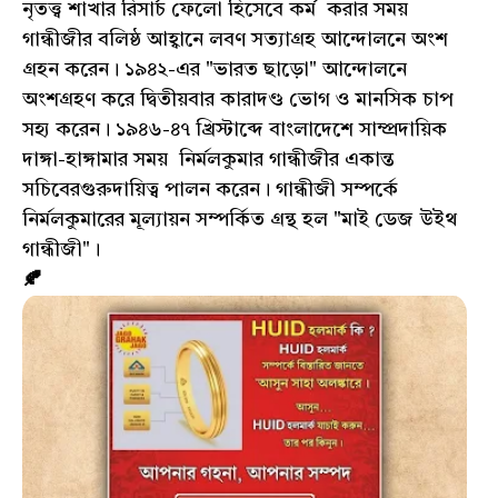
নৃতত্ত্ব শাখার রিসার্চ ফেলো হিসেবে কর্ম করার সময়
গান্ধীজীর বলিষ্ঠ আহ্বানে লবণ সত্যাগ্রহ আন্দোলনে অংশ
গ্ৰহন করেন। ১৯৪২-এর "ভারত ছাড়ো" আন্দোলনে
অংশগ্রহণ করে দ্বিতীয়বার কারাদণ্ড ভোগ ও মানসিক চাপ
সহ্য করেন। ১৯৪৬-৪৭ খ্রিস্টাব্দে বাংলাদেশে সাম্প্রদায়িক
দাঙ্গা-হাঙ্গামার সময় নির্মলকুমার গান্ধীজীর একান্ত
সচিবেরগুরুদায়িত্ব পালন করেন। গান্ধীজী সম্পর্কে
নির্মলকুমারের মূল্যায়ন সম্পর্কিত গ্রন্থ হল "মাই ডেজ উইথ
গান্ধীজী"।
🍂