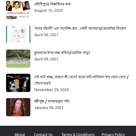
মেদিনীপুরের বিজ্ঞানীদের কথা
August 15, 2020
‘পথের পাঁচালী’ এবং সত্যজিৎ রায় : একটি আলোচনা/কোয়েলিয়া বিশ্বাস
April 30, 2021
সুন্দরবনের উপর গুচ্ছ কবিতা/ওয়াহিদা খাতুন
April 09, 2022
নেই তাই খাচ্ছ, থাকলে কী খেতে? কহেন কবি কালিদাস পথে যেতে-যেতে /
গৌতম বাড়ই
November 29, 2020
ষষ্ঠীপূজা / ভাস্করব্রত পতি
January 30, 2022
About
Contact Us
Terms & Conditions
Privacy Policy