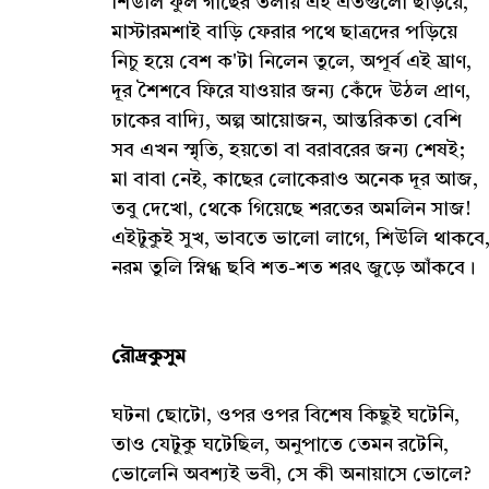
শিউলি ফুল গাছের তলায় এই এতগুলো ছড়িয়ে,
মাস্টারমশাই বাড়ি ফেরার পথে ছাত্রদের পড়িয়ে
নিচু হয়ে বেশ ক'টা নিলেন তুলে, অপূর্ব এই ঘ্রাণ,
দূর শৈশবে ফিরে যাওয়ার জন্য কেঁদে উঠল প্রাণ,
ঢাকের বাদ্যি, অল্প আয়োজন, আন্তরিকতা বেশি
সব এখন স্মৃতি, হয়তো বা বরাবরের জন্য শেষই;
মা বাবা নেই, কাছের লোকেরাও অনেক দূর আজ,
তবু দেখো, থেকে গিয়েছে শরতের অমলিন সাজ!
এইটুকুই সুখ, ভাবতে ভালো লাগে, শিউলি থাকবে
নরম তুলি স্নিগ্ধ ছবি শত-শত শরৎ জুড়ে আঁকবে।
রৌদ্রকুসুম
ঘটনা ছোটো, ওপর ওপর বিশেষ কিছুই ঘটেনি,
তাও যেটুকু ঘটেছিল, অনুপাতে তেমন রটেনি,
ভোলেনি অবশ্যই ভবী, সে কী অনায়াসে ভোলে?