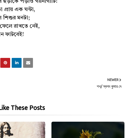
ার ছড়াকে পড়াও গয়নাগাঁটি!
্রায় এক ঘন্টা,
ল শিশুর মনটা;
ে ফেলে রাখতে নেই,
কান ফাটবেই!
NEWER
শখ/ স্বপন কুমার দে
ike These Posts