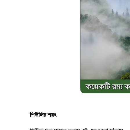
শিউলির শরৎ