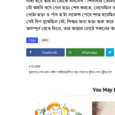
বাধ্য হয়ে তার মা মৌকে বললেন - শিগগিরি তোম
মৌ অমনি বসে গেল ছড়া শেষ করতে, লেগেছিল তা প
গোটা ছড়া ও পাঁচ ছ'টা লজেন্স পেয়ে শান্ত হয়েছি
সেই দিন বুঝেছিল মৌ, শিশুর জন্য ছড়া শুরু কর
অসম্পূর্ণ রেখে দিলে, তার কান্নার চোটে সকলের 
Tags
কবিতা
Facebook
Whatsapp
OLDER
দূরদেশের লোক গল্প—দক্ষিণ আফ্রিকা/সিংহ আর শেয়ালের বুদ্ধির খেলা /চিন্ময় দাশ
You May L