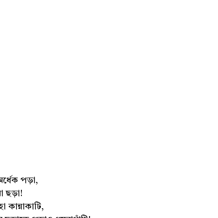
্ধেক পড়া,
া ছড়া!
 কান্নাকাটি,