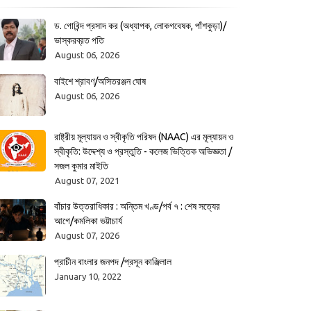
ড. গোবিন্দ প্রসাদ কর (অধ্যাপক, লোকগবেষক, পাঁশকুড়া)/
ভাস্করব্রত পতি
August 06, 2026
বাইশে শ্রাবণ/অসিতরঞ্জন ঘোষ
August 06, 2026
রাষ্ট্রীয় মূল্যায়ন ও স্বীকৃতি পরিষদ (NAAC) এর মূল্যায়ন ও
স্বীকৃতি: উদ্দেশ্য ও প্রস্তুতি - কলেজ ভিত্তিক অভিজ্ঞতা /
সজল কুমার মাইতি
August 07, 2021
বাঁচার উত্তরাধিকার : অন্তিম খণ্ড/পর্ব ৭ : শেষ সত্যের
আগে/কমলিকা ভট্টাচার্য
August 07, 2026
প্রাচীন বাংলার জনপদ /প্রসূন কাঞ্জিলাল
January 10, 2022