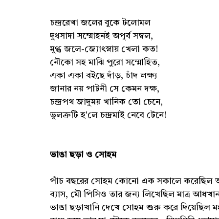
চন্দ্ররেখা জলের বুকে টলোমল
দুধসাদা সম্মোহনই অপূর্ব সম্বল,
মুগ্ধ জলে-জ্যোৎস্নায় খেলা কত!
নৌকো সহ মাঝি পুরো সম্মোহিত,
একা একা বইছে দাঁড়, চাঁদ লক্ষ্য
জানার নয় পাটনী সে কেমন দক্ষ,
চন্দ্রপথ জাদুময় খানিক তো চেনে,
ভুলত্রুটি হ'লে চন্দ্রমাই নেবে টেনে!
ভাঙা ছড়া ও সোহম
পাঁচ বছরের সোহম কোনো এক সকালে করেছিল অর
ব্যাস, মৌ পিসিও তার জন্য লিখেছিল মাত্র আধখান
ভাঙা ছড়াখানি দেখে সোহম শুরু করে দিয়েছিল মহা