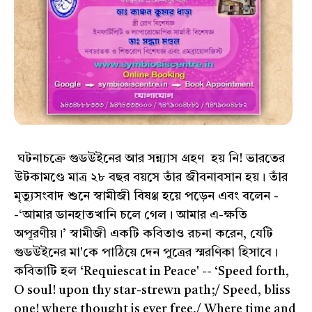
ঘটনাচক্রে গুডউইনের আর সন্ন্যাস গ্রহণ হয় নি! ভারতের
উটকামণ্ডে মাত্র ২৮ বছর বয়সে তাঁর জীবনাবসান হয়। তাঁর
মৃত্যুসংবাদ শুনে স্বামীজী বিষণ্ণ হয়ে পড়েন এবং বলেন -
-‘আমার ডানহাতখানি চলে গেল। আমার এ-ক্ষতি
অপূরণীয়।’ স্বামীজী একটি কবিতাও রচনা করেন, যেটি
গুডউইনের মা'কে পাঠিয়ে দেন পুত্রের স্মরণিকা হিসাবে।
কবিতাটি হল ‘Requiescat in Peace' -- ‘Speed forth,
O soul! upon thy star-strewn path;/ Speed, bliss
one! where thought is ever free,/ Where time and