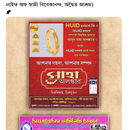
লাইফ অফ স্বামী বিবেকানন্দ, অদ্বৈত আশ্রম)
🍂