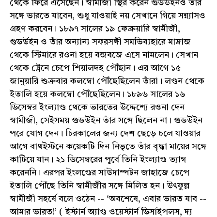
থেকে ফিরে এসেছেন। স্বামীজী স্থির করেন গুডউইনও তাঁর
সঙ্গে ভারতে যাবেন, শুধু যাওয়াই নয় সেখানে গিয়ে সন্ন্যাসও
গ্রহণ করবেন। ১৮৯৭ সালের ১৯ ফেব্রুয়ারি স্বামীজী,
গুডউইন ও তাঁর অন্যান্য সফরসঙ্গী সমভিব্যহারে মাদ্রাজ
থেকে স্টিমারে রওনা হয়ে বজবজে এসে নামলেন। সেখান
থেকে ট্রেনে চেপে শিয়ালদহ পৌঁছান। এর আগে ১৫
জানুয়ারি শুক্রবার কলম্বো পৌঁছেছিলেন তাঁরা। লণ্ডন থেকে
ইতালি হয়ে কলম্বো পৌঁছেছিলেন। ১৮৯৬ সালের ১৬
ডিসেম্বর ইংল্যাণ্ড থেকে ভারতের উদ্দেশ্যে রওনা দেন
স্বামীজী, সেইসময় গুডউইন তাঁর সঙ্গে ছিলেন না। গুডউইন
পরে যোগ দেন। চিরকালের জন্য দেশ ছেড়ে চলে যাওয়ার
আগে বাথইস্টনে কয়েকটি দিন নিভৃতে তাঁর বৃদ্ধা মায়ের সঙ্গে
কাটিয়ে যান। ২১ ডিসেম্বরের পূর্বে তিনি ইংল্যাণ্ড ত্যাগ
করেননি। এরপর ইংলণ্ডের সাউদাম্পটন জাহাজে চেপে
ইতালি পৌঁছে তিনি স্বামীজীর সঙ্গে মিলিত হন। উৎফুল্ল
স্বামীজী সহর্ষে বলে ওঠেন -- ‘অবশেষে, এবার ভারত যাব --
আমার ভারত!’ ( ইস্টার্ন অ্যাণ্ড ওয়েস্টার্ন ডিসাইপলস, দ্য