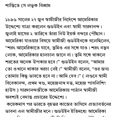
শান্তিতে সে লভুক বিশ্রাম
১৮৯৬ সালের ২৭ জুন স্বামীজীর নির্দেশে আমেরিকার
উদ্দেশ্যে যাত্রা করলেন গুডউইন এবং স্বামী সারদানন্দ।
জুলাই মাসের ২ তারিখে তাঁরা নিউ ইয়র্ক বন্দরে পৌঁছান।
আমেরিকা যাওয়ার বিষয়ে স্বামীজী গুডউইনকে বলেছিলেন,
“শরৎ আমেরিকাতে যাবে, তুমিও এর সঙ্গে যাও। শরৎ নতুন
লোক, আমেরিকার হালচাল জানে না। তুমি সঙ্গে থাকলে
শরতের অনেক উপকার হবে।” গুডউইন বলেন, “আমার
তো ওখানে থাকার খরচা নেই।” স্বামীজী বলেন, “ওর জন্য
তোমায় কিছু ভাবতে হবে না। আমি দেব।” ( লণ্ডনে স্বামী
বিবেকানন্দ, প্রথম খণ্ড, মহেন্দ্রনাথ দত্ত, মহেন্দ্র পাবলিশিং
হাউস ) সারদানন্দজীকে আমেরিকায় পাঠান স্বামীজী
অবশ্যই বেদান্ত প্রচারের উদ্দেশ্যে।
কয়েকমাস পর ভারতে বৃহত্তর কাজের তাগিদে প্রত্যাবর্তনের
ভাবনা এল স্বামীজীর মনে। গুডউইন ইতিমধ্যে আমেরিকা