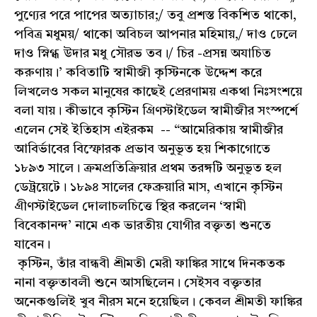
পুণ্যের পরে পাপের অত্যাচার;/ তবু প্রশস্ত বিকশিত থাকো,
পবিত্র মধুময়/ থাকো অবিচল আপনার মহিমায়,/ দাও ঢেলে
দাও স্নিগ্ধ উদার মধু সৌরভ তব।/ চির -প্রসন্ন অযাচিত
করুণায়।’ কবিতাটি স্বামীজী কৃস্টিনকে উদ্দেশ করে
লিখলেও সকল মানুষের কাছেই প্রেরণাময় একথা নিঃসংশয়ে
বলা যায়। কীভাবে কৃস্টিন গ্রিণস্টাইডেল স্বামীজীর সংস্পর্শে
এলেন সেই ইতিহাস এইরকম -- “আমেরিকায় স্বামীজীর
আবির্ভাবের বিস্ফোরক প্রভাব অনুভূত হয় শিকাগোতে
১৮৯৩ সালে। ক্রমপ্রতিক্রিয়ার প্রথম তরঙ্গটি অনুভূত হল
ডেট্রয়েটে। ১৮৯৪ সালের ফেব্রুয়ারি মাস, এখানে কৃস্টিন
গ্রীণস্টাইডেল দোলাচলচিত্তে স্থির করলেন ‘স্বামী
বিবেকানন্দ’ নামে এক ভারতীয় যোগীর বক্তৃতা শুনতে
যাবেন।
কৃস্টিন, তাঁর বান্ধবী শ্রীমতী মেরী ফাঙ্কির সাথে দিনকতক
নানা বক্তৃতাবলী শুনে আসছিলেন। সেইসব বক্তৃতার
অনেকগুলিই খুব নীরস মনে হয়েছিল।‌ কেবল শ্রীমতী ফাঙ্কির