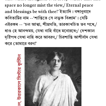
space no longer mist the view,/ Eternal peace
and blessings be with thee!’ ইত্যাদি। বঙ্গানুবাদে
কবিতাটির নাম --‘শান্তিতে সে লভুক বিশ্রাম’। যেটি
এইরকম -- ‘চল আত্মা, শীঘ্রগতি, তারকাখচিত তব পথে,/
ধাও হে আনন্দময়, যেথা নাহি বাঁধে মনোরথে;/ দেশকাল
দৃষ্টিপথ যেথা নাহি করে আবরণ,/ চিরশান্তি আশীর্বাদ যেথা
করে তোমারে বরণ!’