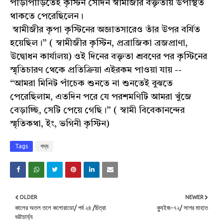
পীড়াপীড়িতেই কৃস্টিন সেদিন স্বামীজীর বক্তৃতায় উপস্থিত
থাকতে পেরেছিলেন।
স্বামীজীর কৃপা কৃস্টিনের অজ্ঞাতসারেও তাঁর উপর বর্ষিত
হয়েছিল।” ( স্বামীজীর কৃস্টিন, প্রব্রাজিকা ব্রজপ্রাণা,
উদ্বোধন কার্যালয়) ওই‌ দিনের বক্তৃতা শ্রবণের পর কৃস্টিনের
স্মৃতিচারণ থেকে প্রতিক্রিয়া এইরকম পাওয়া যায় --
“আমরা মিনিট পাঁচেক শুনতে না শুনতেই বুঝতে
পেরেছিলাম, এতদিন পরে যে পরশমণিটি আমরা খুঁজে
বেড়াচ্ছি, সেটি পেয়ে গেছি।” ( স্বামী বিবেকানন্দের
স্মৃতিকথা, ইং, ভগিনী কৃস্টিন)
Tags
গদ্য
OLDER
NEWER
কালের অতল তলে কলোরাডো/ পর্ব ২৪ /চিত্রা
ক্যুইজ-৭২/ সাগর মাহাত
ভট্টাচার্য্য