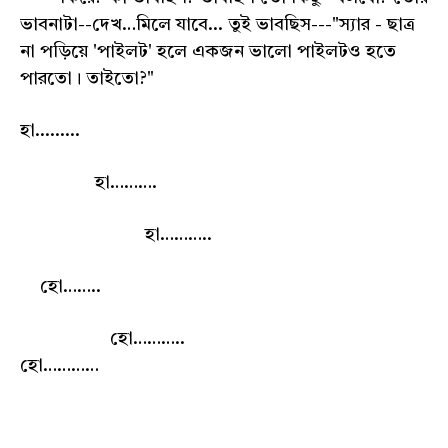
ভাবনাটা--দেখ…মিলে যাবে... তুই ভাবছিস---"স্যার - ছাত্র
না পড়িয়ে 'পাইলট' হলে একজন ভালো পাইলটও হতে
পারতো। তাইতো?"
হা.........
হা……….
হা………..
হো……..
হো………..
হো…………