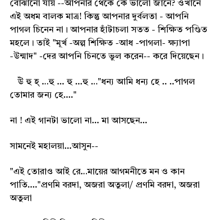
বোঝানো যায় --আপনার থেকে কে ভালো জানে? ওখানে
এই অধম বালক মাত্র! কিন্তু আপনার দুর্বলতা - আপনি
পাগল চিনেন না। আপনার হাঁটাচলা সতত - শিক্ষিত পণ্ডিত
মহলে। তাই "মূর্খ -অল্প শিক্ষিত -আধ -পাগলা- ক্ষ্যাপা
-উন্মাদ" -দের আপনি চিনতে ভুল করেন-- করে দিয়েছেন।
উঁ হু হ্ …হু ... হু ...হু …"ধন্য আমি ধন্য হে .. ..পাগল
তোমার জন্য হে...."
না ! এই গানটা ভালো না... মা আসছেন...
সামনেই মহালয়া...আসুন--
"এই তোরাও আই রে…মায়ের আগমনীতে মন ও কান
পাতি...."প্রণমি বরদা, অজরা অতুলা/ প্রণমি বরদা, অজরা
অতুলা