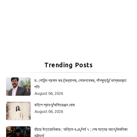
Trending Posts
ড. গোবিন্দ প্রসাদ কর (অধ্যাপক, লোকগবেষক, পাঁশকুড়া)/ ভাস্করব্রত
পতি
August 06, 2026
বাইশে শ্রাবণ/অসিতরঞ্জন ঘোষ
August 06, 2026
বাঁচার উত্তরাধিকার : অন্তিম খণ্ড/পর্ব ৭ : শেষ সত্যের আগে/কমলিকা
ভট্টাচার্য