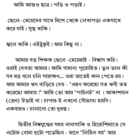
আমি আজও ছাত্র। পড়ি ও পড়াই।
ছেলে- মেয়েদের সাথে মিশে থেকে লেখাপড়া একসাথে
করে যাই। সুস্থ থাকি।
জ্বলে থাকি। এইটুকুই। আর কিছু না।
আমার বড় শিক্ষক ছেলে -মেয়েরাই - বিশ্বাস করি।
ওরাই দেবতা আমার। আমি সামান্য পুরোহিত। ভুল ভাল কী
সব মন্ত্র বলে চলি সারাক্ষণ... ওরা তাতেই কান পেতে রয়।
আর আমার ঋণ বাড়িয়ে দেয় - "গ্রহণ করেছো যত ঋণী তত
করেছো আমায় !" আমি তো আর "পাইলট" না । আকাশযান
(প্লেন) উড়াই না। চাপার-ই এখনো সৌভাগ্য হয়নি।
একবারও। চালানো তো দুরস্ত।
দ্বিতীয় বিশ্বযুদ্ধের সময় নাগাসাকি ও হিরোশিমাতে যে
এটোম বোমা দুটো পড়েছিল - মানে "লিটিল বয়" আর