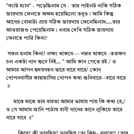
"ফ্যাট ম্যান" - পড়েছিলাম যে - তার পাইলট নাকি সঠিক
জায়গায় ফেলতে অক্ষম হয়েছিলো তবুও। আমি কিন্তু
আগের বোমাটা প্রায় সঠিক জায়গায় ফেলেছিলাম....তার
আওয়াজও পেয়েছিলাম। এবার দেখি সঠিক জায়গায়
ফেলতে পারি কিনা?
সফল হলাম কিনা? লক্ষ্য থাকবে--- নজর থাকবে -ততক্ষণ
চল একটা গান শুনে নিই... " আমি কান পেতে রই / ও
আমার আপন হৃদয়গহন-দ্বারে বারে বারে/ কোন্‌
গোপনবাসীর কান্নাহাসির গোপন কথা শুনিবারে--বারে বারে
॥
মাঝে মাঝে তার বারতা আমার ভাষায় পায় কি কথা রে,/
ও সে আমায় জানি পাঠায় বাণী গানের তানে লুকিয়ে তারে
বারে বারে ॥"
কিরে? কী ভাবছিস? ভাবছিস তো কিছু– বলবো? তোর