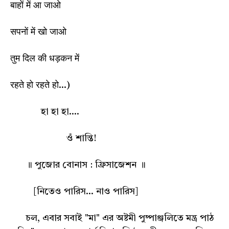
बाहों में आ जाओ
सपनों में खो जाओ
तुम दिल की धड़कन में
रहते हो रहते हो...)
হা হা হা....
ওঁ শান্তি!
॥ পুজোর বোনাস : ফ্রিসাজেশন ॥
[নিতেও পারিস... নাও পারিস]
চল, এবার সবাই "মা" এর অষ্টমী পুষ্পাঞ্জলিতে মন্ত্র পাঠ