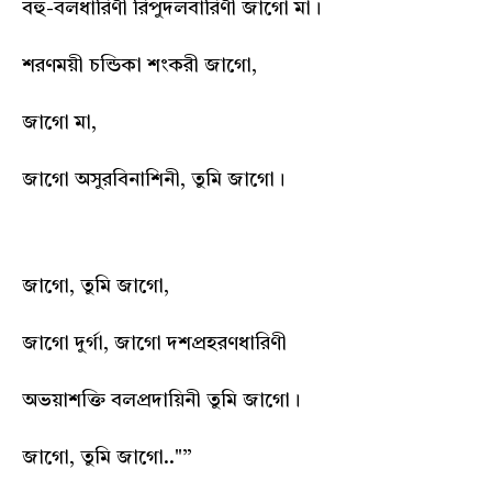
বহু-বলধারিণী রিপুদলবারিণী জাগো মা।
শরণময়ী চন্ডিকা শংকরী জাগো,
জাগো মা,
জাগো অসুরবিনাশিনী, তুমি জাগো।
জাগো, তুমি জাগো,
জাগো দুর্গা, জাগো দশপ্রহরণধারিণী
অভয়াশক্তি বলপ্রদায়িনী তুমি জাগো।
জাগো, তুমি জাগো.."”