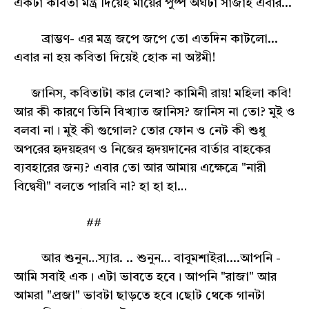
একটা কবিতা মন্ত্র দিয়েই মায়ের পুষ্প অর্ঘটা সাজাই এবার...
ব্রাম্ভণ- এর মন্ত্র জপে জপে তো এতদিন কাটলো...
এবার না হয় কবিতা দিয়েই হোক না অষ্টমী!
জানিস, কবিতাটা কার লেখা? কামিনী রায়! মহিলা কবি!
আর কী কারণে তিনি বিখ্যাত জানিস? জানিস না তো? মুই ও
বলবা না। মুই কী গুগোল? তোর ফোন ও নেট কী শুধু
অপরের হৃদয়হরণ ও নিজের হৃদয়দানের বার্তার বাহকের
ব্যবহারের জন্য? এবার তো আর আমায় এক্ষেত্রে "নারী
বিদ্বেষী" বলতে পারবি না? হা হা হা…
##
আর শুনুন…স্যার. .. শুনুন… বাবুমশাইরা....আপনি -
আমি সবাই এক। এটা ভাবতে হবে। আপনি "রাজা" আর
আমরা "প্রজা" ভাবটা ছাড়তে হবে।ছোট থেকে গানটা