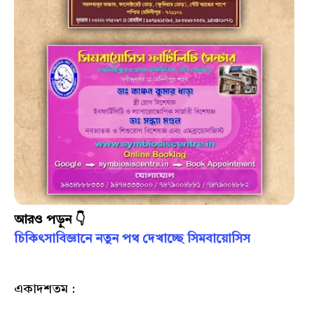
আরও পড়ুন 👇
চিকিৎসাবিজ্ঞানে নতুন পথ দেখাচ্ছে সিমবায়োসিস
একাদশতম :