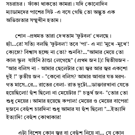
সচরাচর। ফাঁকা থাকতো কামরা। যদি কোনোদিন
ম্যাডামদের পাশের সিট -এ বসে গেছি তো অদ্ভুত এক
অভিজ্ঞতার সম্মুখীন হতাম।
শোন -প্রথমত তারা দেখতাম 'ফুটবল' খেলছে।
হ্যাঁ...রে! সত্যি বলছি 'ফুটবল'! তবে 'পা'- এ না! 'মুখে -মুখে'!
ক্যেম্নে? বিশ্বাস হচ্ছে না তো? শুনবি?..."আমার মেয়ে তো
কাল স্কুল যাইনি ঠান্ডা লেগেছে" (প্রথম জন l)! দ্বিতীয়জন -
"আর বলিস না - আমার ছেলেটার তো জ্বর আর জ্বর একশো
দুই !" তৃতীয় জন - "কেনো বলিস? আমার আবার যত মরণ-
গত মাসে..রে... রাতের বেলা- রাত দুটো...ডাক্তারখানা যেতে
হয়েছিলো! হুঁশ ছিলো না মেয়েটার !” চতুর্থ জন- "তোর তো
শুধু মেয়ের। আমার হয়েছে কপাল! মেয়ের ও মেয়ের বাপের!
দুজনে বেহুঁশ চারদিন! শুধু আমার যা হুঁশ ছিলো "...ইত্যাদি
ইত্যাদি! বেহুঁশ কোথাকার!
এটা বিশেষ কোন জ্বর বা বেহুঁশ নিয়ে না... যে কোন