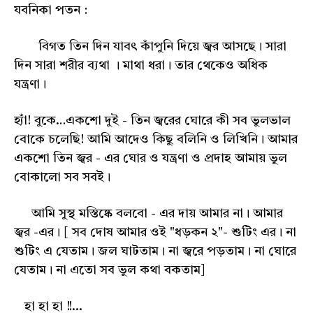
যবনিকা পতন :
বিগত তিন দিন যাবৎ কাঁপুনি দিয়ে জ্বর আসছে। সারা
দিন সারা শরীর ব্যথা । মাথা ধরা। তার থেকেও অধিক
যন্ত্রণা।
হ্যাঁ! বুকে…একশো দুই - তিন জ্বরের ঘোরে কী সব ভুলভাল
বোকে চলেছি! আমি আদেও কিছু বলিনি ও লিখিনি। আমার
একশো তিন জ্বর - এর ঘোর ও যন্ত্রণা ও প্রদাহ আমায় ভুল
বোকালো সব সবই।
আমি সুস্থ মস্তিষ্কে বলবো - এর দায় আমার না। আমার
জ্বর -এর। [ সব দোষ আমার ওই "ধড়কন ২"- শুটিং এর। না
শুটিং এ যেতাম। জল ঘাটতাম। না জ্বরে পড়তাম। না ঘোরে
যেতাম। না এতো সব ভুল কথা বকতাম]
হা হা হা !!...