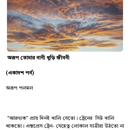
অরূপ তোমার বাণী থুড়ি জীবনী
(একাদশ পর্ব)
অরূপ পলমল
"আরণ্যক" প্রায় দিনই খালি যেতো। ট্রেনের সিট খালি
থাকতো। এক্সপ্রেস ট্রেন- যেহেতু লোকাল যাত্রীরা উঠতো না