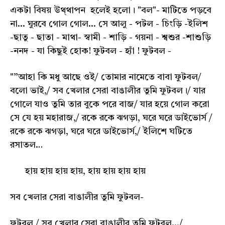
একটা বিষয় উথ্থাপন হলেই হলো। "বল"- মাটিতে পড়বে
না... ঘুরবে গোল গোল... সে আলু - পটল - চিংড়ি -ইলিশ
-ছাতু - ছাতা - মাথা- স্বামী - শাড়ি - গয়না - শ্বশুর -শাশুড়ি
-ননদ - যা কিছুই হোক! ফুটবল - হ্যাঁ ! ফুটবল -
"”আহা কি মধু আছে ওই/ তোমার নামেতে বাবা ফুটবল/
বলো ভাই,/ সব খেলার সেরা বাঙালীর তুমি ফুটবল।/ যার
গোলে যাও তুমি তার বুকে পরে বাজ/ যার হয়ে গোল করো
সে যে হয় মহারাজ,/ রকে রকে ঝগড়া, ঘরে ঘরে ডাইভোর্স /
রকে রকে ঝগড়া, ঘরে ঘরে ডাইভোর্স,/ ইলিশে ঘটিতে
রসাতল…
হায় হায় হায় হায়, হায় হায় হায় হায়
সব খেলার সেরা বাঙালীর তুমি ফুটবল-
ফুটবল,/ সব খেলার সেরা বাঙালীর তুমি ফুটবল.../