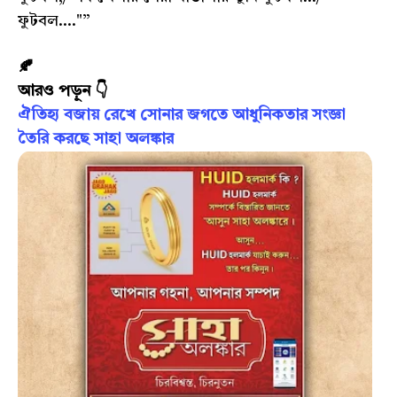
ফুটবল...."”
🍂
আরও পড়ুন 👇
ঐতিহ্য বজায় রেখে সোনার জগতে আধুনিকতার সংজ্ঞা
তৈরি করছে সাহা অলঙ্কার