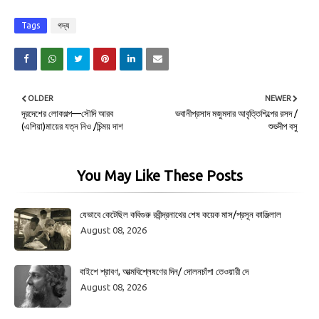
Tags
গদ্য
OLDER
NEWER
দূরদেশের লোকগল্প—সৌদি আরব
ভবানীপ্রসাদ মজুমদার আবৃত্তিশিল্পের রসদ /
(এশিয়া)মায়ের যত্ন নিও /চিন্ময় দাশ
শুভদীপ বসু
You May Like These Posts
যেভাবে কেটেছিল কবিগুরু রবীন্দ্রনাথের শেষ কয়েক মাস/প্রসূন কাঞ্জিলাল
August 08, 2026
বাইশে শ্রাবণ, আত্মবিশ্লেষণের দিন/ দোলনচাঁপা তেওয়ারী দে
August 08, 2026