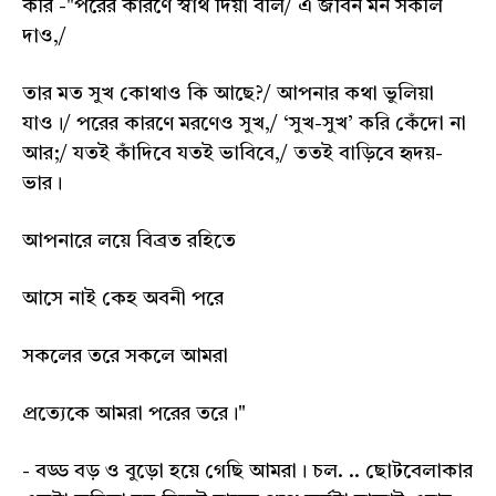
করি -"পরের কারণে স্বার্থ দিয়া বলি/ এ জীবন মন সকলি
দাও,/
তার মত সুখ কোথাও কি আছে?/ আপনার কথা ভুলিয়া
যাও।/ পরের কারণে মরণেও সুখ,/ ‘সুখ-সুখ’ করি কেঁদো না
আর;/ যতই কাঁদিবে যতই ভাবিবে,/ ততই বাড়িবে হৃদয়-
ভার।
আপনারে লয়ে বিব্রত রহিতে
আসে নাই কেহ অবনী পরে
সকলের তরে সকলে আমরা
প্রত্যেকে আমরা পরের তরে।"
- বড্ড বড় ও বুড়ো হয়ে গেছি আমরা। চল. .. ছোটবেলাকার