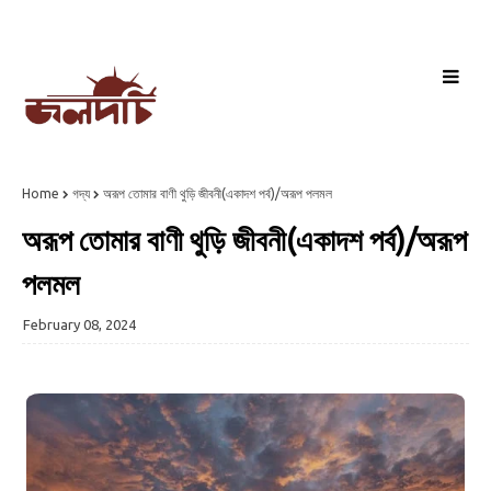
Home
গদ্য
অরূপ তোমার বাণী থুড়ি জীবনী(একাদশ পর্ব)/অরূপ পলমল
অরূপ তোমার বাণী থুড়ি জীবনী(একাদশ পর্ব)/অরূপ
পলমল
February 08, 2024