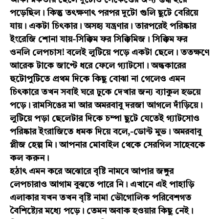
পড়েছিল। কিন্তু তৎক্ষণাৎ পরপর দুটো গুলি ছুটে বেরিয়ে
যায়। একটা চিৎকার। অসহ্য যন্ত্রণার। তারপরেই পরিষ্কার
ইংরেজি শোনা যায়-সিক্কিম ফর সিক্কিমিজ। সিক্কিম ফর
ওনলি লেপচাস! বলেই লুটিয়ে পড়ে একটা ছেলে। ততক্ষণে
আরেক টাকে জাপ্টে ধরে ফেলে গ্যাটসো। অন্ধকারের
হুটোপুটিতে প্রথম দিকে কিছু বোঝা না গেলেও এমন
চিৎকারে তখন সবাই ঘরে ঢুকে দেখার জন্য ব্যাকুল হডয়ে
পড়ে। রামসিঙের মা আর অমরবাবু দরজা আগলে দাঁড়িয়ে।
লুটিয়ে পড়া ছেলেটার দিকে চম্পা ছুটে যেতেই গ্যাটসোও
পরিষ্কার ইংরাজিতে ধমক দিয়ে বলে,-ডোন্ট মুভ। অমরবাবু
প্লীজ হেল্প মি। আপনার মোবাইল থেকে সেরগিল সাহেবকে
কল করুন।
হঠাৎ এমন করে অঝোরে বৃষ্টি নামবে আপার জঙ্গুর
লেপচারাও আগাম বুঝতে পারে নি। এখানে এই পাহাড়ি
এলাকার যখন তখন বৃষ্টি নামা ভৌগোলিক পরিবেশগত
বৈশিষ্ট্যের মধ্যে পড়ে। তেমন অবাক হওয়ার কিছু নেই।