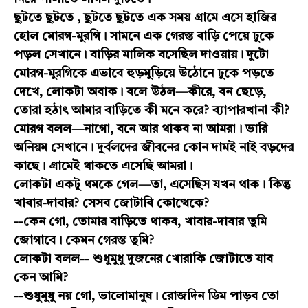
ছুটতে ছুটতে , ছুটতে ছুটতে এক সময় গ্রামে এসে হাজির
হোল মোরগ-মুরগি। সামনে এক গেরস্ত বাড়ি পেয়ে ঢুকে
পড়ল সেখানে। বাড়ির মালিক বসেছিল দাওয়ায়। দুটো
মোরগ-মুরগিকে এভাবে হুড়মুড়িয়ে উঠোনে ঢুকে পড়তে
দেখে, লোকটা অবাক। বলে উঠল—কীরে, বন ছেড়ে,
তোরা হঠাৎ আমার বাড়িতে কী মনে করে? ব্যাপারখানা কী?
মোরগ বলল—নাগো, বনে আর থাকব না আমরা। ভারি
অনিয়ম সেখানে। দুর্বলদের জীবনের কোন দামই নাই বড়দের
কাছে। গ্রামেই থাকতে এসেছি আমরা।
লোকটা একটু থমকে গেল—তা, এসেছিস যখন থাক। কিন্তু
খাবার-দাবার? সেসব জোটাবি কোত্থেকে?
--কেন গো, তোমার বাড়িতে থাকব, খাবার-দাবার তুমি
জোগাবে। কেমন গেরস্ত তুমি?
লোকটা বলল-- শুধুমুধু দুজনের খোরাকি জোটাতে যাব
কেন আমি?
--শুধুমুধু নয় গো, ভালোমানুষ। রোজদিন ডিম পাড়ব তো