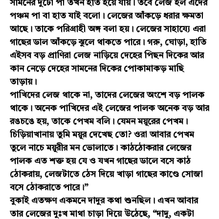
সামনের দুটো পা তখন হাত হয়ে যায়। তবে লেজ হল এদের
পঞ্চম পা বা হাত যাই বলো। লেজের আঁকড়ে ধরার ক্ষমতা
আছে। তাকে পরিগ্রাহী অঙ্গ বলা হয়। লেজের সাহায্যে এরা
গাছের ডাল আঁকড়ে ঝুলে থাকতে পারে। গরু, ঘোড়া, হাতি
এইসব বড় প্রাণিরা লেজ নাড়িয়ে দেহের পিছন দিকের আর
কান নেড়ে দেহের সামনের দিকের পোকামাকড় মাছি
তাড়ায়।
পাখিদের লেজ থাকে না, তাদের লেজের অংশে বড় পালক
থাকে। অনেক পাখিদের এই লেজের পালক অনেক বড় আর
রঙচঙে হয়, তাকে পেখম বলি। যেমন ময়ূরের পেখম।
চিড়িয়াখানায় তুমি ময়ূর দেখেছ তো? ওরা আবার পেখম
তুলে নাচে ময়ূরীর মন ভোলাতে। কাঠঠোকরার লেজের
পালক এত শক্ত হয় যে ও যখন গাছের ডালে বসে কাঠ
ঠোকরায়, লেজটাতে ঠেস দিয়ে খাড়া গাছের কাণ্ডে সোজা
বসে ঠোকরাতে পারে।”
বুকাই এতক্ষণ একমনে দাদুর কথা শুনছিল। এখন আবার
তার লেজের দুঃখ মাথা চাড়া দিয়ে উঠেছে, “দাদু, একটা