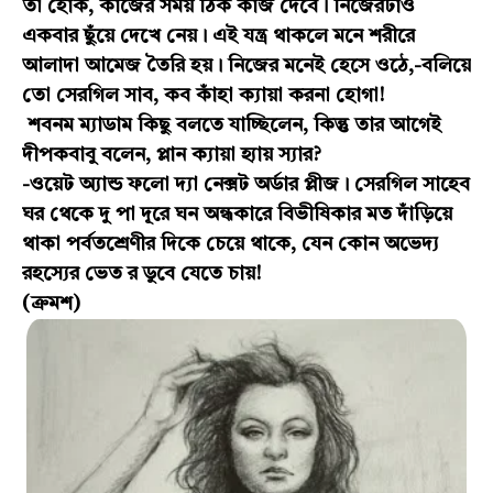
তা হোক, কাজের সময় ঠিক কাজ দেবে। নিজেরটাও
একবার ছুঁয়ে দেখে নেয়। এই যন্ত্র থাকলে মনে শরীরে
আলাদা আমেজ তৈরি হয়। নিজের মনেই হেসে ওঠে,-বলিয়ে
তো সেরগিল সাব, কব কাঁহা ক্যায়া করনা হোগা!
শবনম ম্যাডাম কিছু বলতে যাচ্ছিলেন, কিন্তু তার আগেই
দীপকবাবু বলেন, প্লান ক্যায়া হ্যায় স্যার?
-ওয়েট অ্যান্ড ফলো দ্যা নেক্সট অর্ডার প্লীজ। সেরগিল সাহেব
ঘর থেকে দু পা দূরে ঘন অন্ধকারে বিভীষিকার মত দাঁড়িয়ে
থাকা পর্বতশ্রেণীর দিকে চেয়ে থাকে, যেন কোন অভেদ্য
রহস্যের ভেত র ডুবে যেতে চায়!
(ক্রমশ)