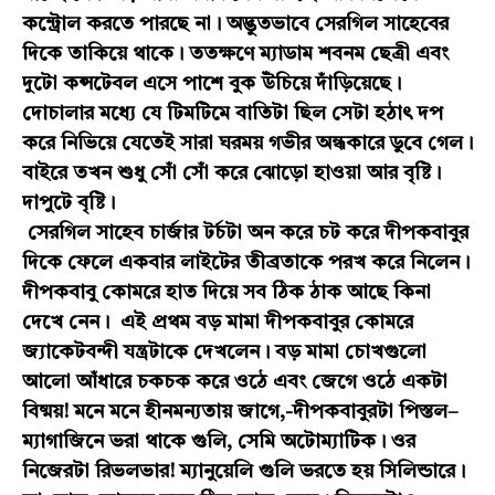
কন্ট্রোল করতে পারছে না। অদ্ভুতভাবে সেরগিল সাহেবের
দিকে তাকিয়ে থাকে। ততক্ষণে ম্যাডাম শবনম ছেত্রী এবং
দুটো কন্সটেবল এসে পাশে বুক উঁচিয়ে দাঁড়িয়েছে।
দোচালার মধ্যে যে টিমটিমে বাতিটা ছিল সেটা হঠাৎ দপ
করে নিভিয়ে যেতেই সারা ঘরময় গভীর অন্ধকারে ডুবে গেল।
বাইরে তখন শুধু সোঁ সোঁ করে ঝোড়ো হাওয়া আর বৃষ্টি।
দাপুটে বৃষ্টি।
সেরগিল সাহেব চার্জার টর্চটা অন করে চট করে দীপকবাবুর
দিকে ফেলে একবার লাইটের তীব্রতাকে পরখ করে নিলেন।
দীপকবাবু কোমরে হাত দিয়ে সব ঠিক ঠাক আছে কিনা
দেখে নেন। এই প্রথম বড় মামা দীপকবাবুর কোমরে
জ্যাকেটবন্দী যন্ত্রটাকে দেখলেন। বড় মামা চোখগুলো
আলো আঁধারে চকচক করে ওঠে এবং জেগে ওঠে একটা
বিষ্ময়! মনে মনে হীনমন্যতায় জাগে,-দীপকবাবুরটা পিস্তল–
ম্যাগাজিনে ভরা থাকে গুলি, সেমি অটোম্যাটিক। ওর
নিজেরটা রিভলভার! ম্যানুয়েলি গুলি ভরতে হয় সিলিন্ডারে।