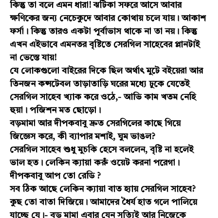
কিন্তু তা বলে এমন ধারা! ঝটিকা সফরে আসে আবার
ক্ষণিকের জন্য নেচেকুদে আবার কোথায় চলে যায়। আকাশ
ফর্সা। কিন্তু তারও একটা পূর্বাভাস থাকে না তা নয়। কিন্তু
এখন এইভাবে এমনতর বৃষ্টিতে সেরগিল সাহেবের প্লানটাই
না ভেস্তে যায়!
যে লোকগুলো বাইরের দিকে ছিল অর্থাৎ মুটে বইয়েরা আর
তিনজন কন্সটেবল তাড়াতাড়ি ঘরের মধ্যে ঢুকে যেতেই
সেরগিল সাহেব খ্যাক করে ওঠে,- আভি কাম খতম নেহি
হুয়া। পজিশন মত ছোড়ো।
বড়মামা আর দীপকবাবু দ্রুত সেরগিলের কাছে গিয়ে
জিজ্ঞেস করে, কী ব্যাপার মশাই, ঘুম ভাঙল?
সেরগিল সাহেব শুধু মুচকি হেসে বললেন, বৃষ্টি না হলেই
ভাল হত। লেকিন ক্যায়া করুঁ ওয়েট করনা পরেগা।
দীপকবাবু আপ তো রেডি ?
সব ঠিক আছে লেকিন ক্যায়া বাত হ্যায় সেরগিল সাহেব?
কুছ তো বাতা দিজিয়ে। আমাদের ধৈর্য হাত গলে পালিয়ে
যাচ্ছে যে।- বড় মামা এবার যেন সত্যিই আর নিজেকে