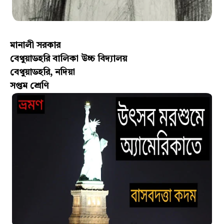
মানালী সরকার
বেথুয়াডহরি বালিকা উচ্চ বিদ্যালয়
বেথুয়াডহরি, নদিয়া
সপ্তম শ্রেণি