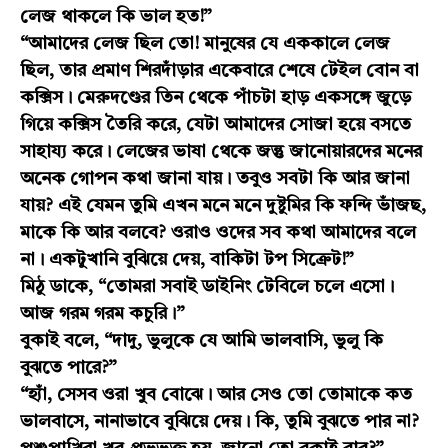
লেজ থাকলে কি ভাল হত!”
“আমাদের লেজ ছিল তো! মানুষের যে এককালে লেজ
ছিল, তার প্রমাণ শিরদাঁড়ার একেবারে শেষে টেইল বোন বা
কক্সিস। মেরুদণ্ডের তিন থেকে পাঁচটা হাড় একসঙ্গে জুড়ে
গিয়ে কক্সিস তৈরি করে, যেটা আমাদের সোজা হয়ে বসতে
সাহায্য করে। লেজের ভাষা থেকে জন্তু জানোয়ারদের মনের
অনেক গোপন কথা জানা যায়। তবুও সবটা কি আর জানা
যায়? এই যেমন তুমি এখন মনে মনে দুষ্টুমির কি ফন্দি ভাঁজছ,
মাকে কি আর বলবে? ওরাও ওদের সব কথা আমাদের বলে
না। একটুখানি বুঝিয়ে দেয়, বাকিটা টপ সিক্রেট!”
মিঠু ডাকে, “তোমরা সবাই ডাইনিং টেবিলে চলে এসো।
আজ গরম গরম কচুরি।”
বুকাই বলে, “দাদু, ভুলুকে যে আমি ভালবাসি, ভুলু কি
বুঝতে পারে?”
“হ্যাঁ, সেসব ওরা খুব বোঝে। আর সেও তো তোমাকে কত
ভালবাসে, নানাভাবে বুঝিয়ে দেয়। কি, তুমি বুঝতে পার না?