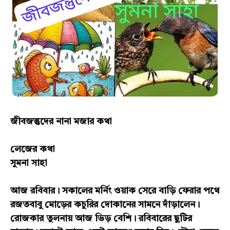
জীবজন্তুদের নানা মজার কথা
লেজের কথা
সুমনা সাহা
আজ রবিবার। সকালের মর্নিং ওয়াক সেরে বাড়ি ফেরার পথে
রজতবাবু মোড়ের কচুরির দোকানের সামনে দাঁড়ালেন।
রোজকার তুলনায় আজ ভিড় বেশি। রবিবারের ছুটির