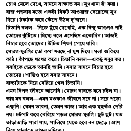
চোখ মেলে দেখে, সামনে সাক্ষাত যম। মুখখানা হাঁ করা।
বাজ পড়বার মতো একটা বিকট আওয়াজ বেরোচ্ছে মুখ
দিয়ে। ঠকঠক করে কেঁপে উঠল দু’জনে।
চিতানি বলল—নিজে ছুঁয়ে দেখেছি, এক বিন্দু আগুনও নাই
তোদের ঝুঁটিতে। মিথ্যে বলে এসেছিস এতোদিন। আজই
বিচার হবে তোদের। উচিত শিক্ষা পেয়ে যাবি।
মোরগ-মুরগির তো কথা সরছে না মুখ দিয়ে। গলা শুকিয়ে
কাঠ। কাঁপছে থরথর করে। চিতানি বলল—একটু সবুর কর।
সবাইকে ডেকে আনছি আমি। সবার সামনে বিচার হবে
তোদের। শাস্তিও হবে সবার সামনে।
বাচ্চাটাকে নিয়ে বেরিয়ে গেল চিতানি।
এমন বিপদ জীবনে আসেনি। মোরগ ঘাবড়ে বসে রইল না।
তার মন বলল—এমন মওকাও জীবনে সবে না। সরে পড়ো
এক্ষুনি। যেমন ভাবনা, তেমন কাজ। আর এক মূহুর্তও দেরি
নয়। চটপট করে বেরিয়ে পড়ল মোরগ-মুরগি। ছুট ছুট। যত
তাড়াতাড়ি পারা যায়, পালিয়ে যেতে হবে বন ছেড়ে। প্রাণ
নিয়ে পালাতে লাগল দুটিতে।