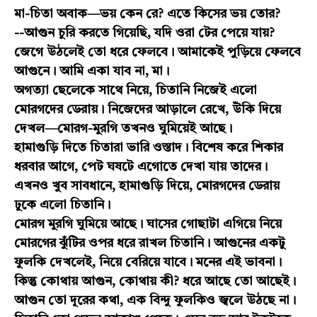
মা-চিতা অবাক—ভয় কেন রে? এতে কিসের ভয় তোর?
--আগুন চুরি করতে গিয়েছি, যদি ওরা টের পেয়ে যায়?
জেগে উঠলেই তো ধরে ফেলবে। আমাকেই পুড়িয়ে ফেলবে
আগুনে। আমি একা যাব না, মা।
অগত্যা ছেলেকে সাথে নিয়ে, চিতানি নিজেই এলো
মোরগদের ডেরায়। নিজেদের আড়ালে রেখে, উঁকি দিয়ে
দেখল—মোরগ-মুরগি তখনও ঘুমিয়েই আছে।
হামাগুড়ি দিতে চিতারা ভারি ওস্তাদ। বিশেষ করে শিকার
ধরবার আগে, পেট ঘষটে এগোতে দেখা যায় তাদের।
এখনও খুব সাবধানে, হামাগুড়ি দিয়ে, মোরগদের ডেরায়
ঢুকে এলো চিতানি।
মোরগ মুরগি ঘুমিয়ে আছে। ঘাসের গোছাটা এগিয়ে নিয়ে
মোরগের ঝুঁটির ওপর ধরে রাখল চিতানি। আগুনের একটু
ফুলকি দেখলেই, নিয়ে বেরিয়ে যাবে। মনের এই ভাবনা।
কিন্তু কোথায় আগুন, কোথায় কী? ধরে আছে তো আছেই।
আগুন তো দূরের কথা, এক বিন্দু ফুলকিও জ্বলে উঠছে না।