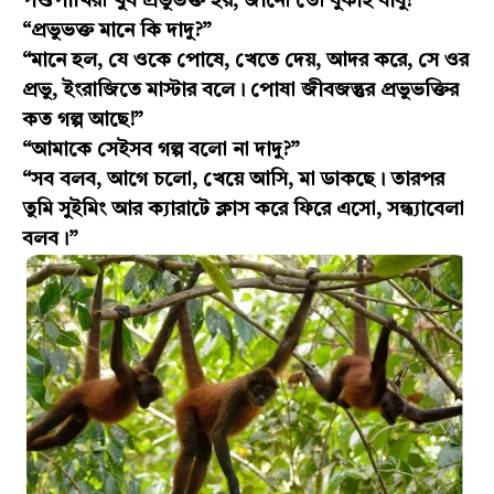
পশুপাখিরা খুব প্রভুভক্ত হয়, জানো তো বুকাই বাবু?”
“প্রভুভক্ত মানে কি দাদু?”
“মানে হল, যে ওকে পোষে, খেতে দেয়, আদর করে, সে ওর
প্রভু, ইংরাজিতে মাস্টার বলে। পোষা জীবজন্তুর প্রভুভক্তির
কত গল্প আছে!”
“আমাকে সেইসব গল্প বলো না দাদু?”
“সব বলব, আগে চলো, খেয়ে আসি, মা ডাকছে। তারপর
তুমি সুইমিং আর ক্যারাটে ক্লাস করে ফিরে এসো, সন্ধ্যাবেলা
বলব।”