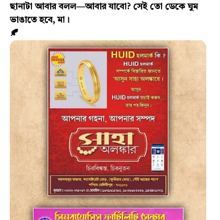
ছানাটা আবার বলল—আবার যাবো? সেই তো ডেকে ঘুম
ভাঙাতে হবে, মা।
🍂