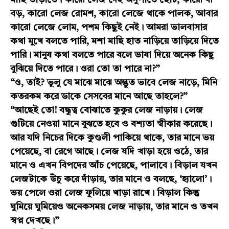
মাছি তাড়াতে। কারো লেজ দেহ অনুপাতে ছোট, কারো বা
বড়, কারো লেজ রোমশ, কারো লেজে থাকে পালক, আবার
কারো লেজে লোম, পশম কিছুই নেই। আমরা ভালবাসার
কথা মুখে বলতে পারি, মশা মাছি হাত নাড়িয়ে তাড়িয়ে দিতে
পারি। মানুষ কথা বলতে পারে বলে ভাষা দিয়ে অনেক কিছু
বুঝিয়ে দিতে পারে। ওরা তো তা পারে না?”
“ও, তাই? ভুলু যে মাঝে মাঝে অদ্ভুত ভাবে লেজ নাড়ে, মিনি
কতরকম করে ডাকে সেসবের মানে আছে তাহলে?”
“আছেই তো! বন্ধুত্ব বোঝাতে কুকুর লেজ নাড়ায়। লেজ
গুটিয়ে নেওয়া মানে বুঝতে হবে ও বশ্যতা স্বীকার করেছে।
আর যদি নিচের দিকে কুণ্ডলী পাকিয়ে থাকে, তার মানে ভয়
পেয়েছে, বা রেগে আছে। লেজ যদি খাড়া হয়ে ওঠে, তার
মানে ও এখন বিপদের আঁচ পেয়েছে, পালাবে। বিড়াল যখন
লেজটাকে উঁচু করে দাঁড়ায়, তার মানে ও বলছে, ‘হ্যালো’।
ভয় পেলে ওরা লেজ ফুলিয়ে খাড়া রাখে। বিড়াল কিন্তু
ঘুমিয়ে ঘুমিয়েও অনেকসময় লেজ নাড়ায়, তার মানে ও তখন
স্বপ্ন দেখছে।”