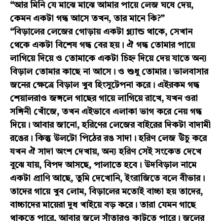
“আর মিনি যে মাঝে মাঝে আমার পায়ে লেজ ঘষে দেয়,
কেমন একটা গন্ধ আসে তখন, তার মানে কি?”
“বিড়ালের লেজের গোড়ায় একটা গ্ল্যান্ড থাকে, সেখান
থেকে একটা বিশেষ গন্ধ বের হয়। ঐ গন্ধ তোমার পায়ে
লাগিয়ে দিয়ে ও তোমাকে একটা চিহ্ন দিয়ে দেয় যাতে অন্য
বিড়াল তোমার কাছে না আসে। ও শুধু তোমার। ভালবাসার
জনের ক্ষেত্রে বিড়াল খুব হিংসুটেপনা করে। এইরকম গন্ধ
শেয়ালরাও জঙ্গলে গাছের গায়ে লাগিয়ে রাখে, যখন ওরা
সঙ্গিনী খোঁজে, তখন এইভাবে এলাকা ভাগ করে নেয় গন্ধ
দিয়ে। আবার জানো, হরিণের লেজের বাইরের দিকটা বাদামী
রঙের। কিন্তু উলটো পিঠের রঙ সাদা। হরিণ লেজ উঁচু করে
যখন ঐ সাদা অংশ দেখায়, অন্য হরিণ সেই সংকেত দেখে
বুঝে যায়, বিপদ আসছে, পালাতে হবে। উদবিড়াল নামে
একটা প্রাণি আছে, তুমি দেখোনি, ইংরাজিতে বলে বীভার।
তাদের গায়ে খুব লোম, বিড়ালের মতোই বাচ্চা হয় তাদের,
বাচ্চাদের মায়েরা দুধ খাইয়ে বড় করে। তারা যেমন গাছে
থাকতে পারে, আবার জলে সাঁতারও কাটতে পারে। জলের