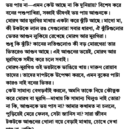
ভয় পায় না—এমন কেউ আছে না কি দুনিয়ায়? বিশেষ করে
বনের পশুপাখিরা, সব্বাই ভীষণই ভয় পায় আগুনকে।
মোরগ আর মুরগির মাথায় একটা করে ঝুঁটি আছে। মাগো মা,
কী টকটকে লাল রঙ সেগুলোর! সবার ধারণা, ঐ ঝুঁটিগুলোর
ভেতর আগুন লুকিয়ে রেখেছে মোরগ আর মুরগিরা।
শুধু কি ঝুঁটি? কানের লতিগুলোও কী বড় মোরগের! তার
ভিতরেও আগুন আছে। এই আগুনের ভয়েই, মোরগ আর
মুরগিকে সমীহ করে চলে সবাই।
মোরগ-মুরগিও ওই ভয়টাকে ভাঙিয়ে খায়। দারুণ রোয়াব
তাদের। তাদের দাপটকে উপেক্ষা করবে, এমন বুকের পাটা
কারও নাই বনের ভিতর।
কেউ সামান্য বেগড়বাঁই করলে, অমনি তাকে নিয়ে কৌতুক
করে মোরগ বা মুরগি—মাথায় কি সামান্য ঘিলুও নাই তোর?
না কি, আগুনকে ভয় পাস না? আমার কথামত না চললে,
পুড়িয়েই মেরে ফেলব, সেটা জানিস না? সারা জীবন
টকটকে আগুনের গোলা বয়ে বেড়াই মাথায়, চোখে দেখা