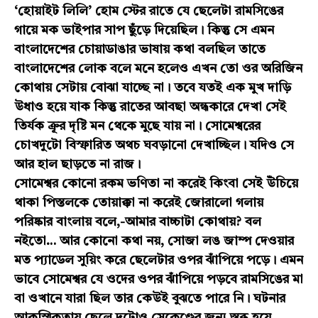
‘হোয়াইট লিলি’ হোম স্টের রাতে যে ছেলেটা রামসিঙের
গায়ে মক ভাইপার সাপ ছুঁড়ে দিয়েছিল। কিন্তু সে এমন
বাংলাদেশের চোয়াডাঙার ভাষায় কথা বলছিল তাতে
বাংলাদেশের লোক বলে মনে হলেও এখন তো ওর অরিজিন
কোথায় সেটায় বোঝা যাচ্ছে না। তবে যতই এক মুখ দাড়ি
উধাও হয়ে যাক কিন্তু রাতের আবছা অন্ধকারে দেখা সেই
তির্যক ক্রূর দৃষ্টি মন থেকে মুছে যায় না। সোমেশ্বরের
চোখদুটো বিস্ফারিত অথচ ঘবড়ানো দেখাচ্ছিল। যদিও সে
আর হাল ছাড়তে না রাজ।
সোমেশ্বর কোনো রকম ভণিতা না করেই কিংবা সেই উঁচিয়ে
থাকা পিস্তলকে তোয়াক্কা না করেই জোরালো গলায়
পরিষ্কার বাংলায় বলে,-আমার বাচ্চাটা কোথায়? বল
নইতো… আর কোনো কথা নয়, সোজা লঙ জাম্প দেওয়ার
মত প্যাডেল সুয়িং করে ছেলেটার ওপর ঝাঁপিয়ে পড়ে। এমন
ভাবে সোমেশ্বর যে ওদের ওপর ঝাঁপিয়ে পড়বে রামসিঙের মা
বা ওখানে যারা ছিল তার কেউই বুঝতে পারে নি। ঘটনার
আকস্মিকতায় ছেলে দুটোও সেকেণ্ডের জন্য স্তব্ধ হয়ে