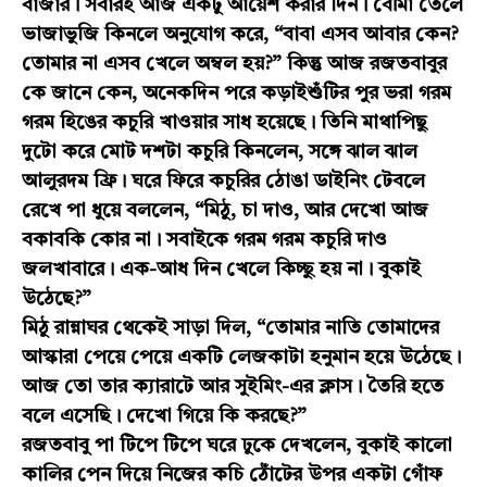
বাজার। সবারই আজ একটু আয়েশ করার দিন। বৌমা তেলে
ভাজাভুজি কিনলে অনুযোগ করে, “বাবা এসব আবার কেন?
তোমার না এসব খেলে অম্বল হয়?” কিন্তু আজ রজতবাবুর
কে জানে কেন, অনেকদিন পরে কড়াইশুঁটির পুর ভরা গরম
গরম হিঙের কচুরি খাওয়ার সাধ হয়েছে। তিনি মাথাপিছু
দুটো করে মোট দশটা কচুরি কিনলেন, সঙ্গে ঝাল ঝাল
আলুরদম ফ্রি। ঘরে ফিরে কচুরির ঠোঙা ডাইনিং টেবলে
রেখে পা ধুয়ে বললেন, “মিঠু, চা দাও, আর দেখো আজ
বকাবকি কোর না। সবাইকে গরম গরম কচুরি দাও
জলখাবারে। এক-আধ দিন খেলে কিচ্ছু হয় না। বুকাই
উঠেছে?”
মিঠু রান্নাঘর থেকেই সাড়া দিল, “তোমার নাতি তোমাদের
আস্কারা পেয়ে পেয়ে একটি লেজকাটা হনুমান হয়ে উঠেছে।
আজ তো তার ক্যারাটে আর সুইমিং-এর ক্লাস। তৈরি হতে
বলে এসেছি। দেখো গিয়ে কি করছে?”
রজতবাবু পা টিপে টিপে ঘরে ঢুকে দেখলেন, বুকাই কালো
কালির পেন দিয়ে নিজের কচি ঠোঁটের উপর একটা গোঁফ