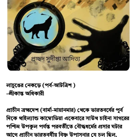
লাচুঙের নেকড়ে (পর্ব-আটত্রিশ )
-শ্রীকান্ত অধিকারী
প্রাচীন ব্রহ্মদেশ (বার্মা-মায়ানমার) থেকে ভারতবর্ষের পূর্ব
দিকে থাইল্যান্ড কাম্বোডিয়া একেবারে সাউথ চাইনা সাগরের
পশ্চিম উপকূল পর্যন্ত পরবর্তীতে বৌদ্ধধর্মের প্রসার ঘটার
আগে প্রাচীন ভারতবর্ষীয় বিষ্ণু উপাসনার যে চল ছিল,