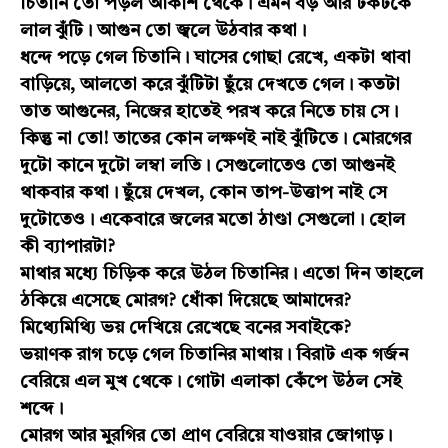
চিতানি তো পড়ল আকাশ থেকে। এমন বড় আর টকটকে
লাল ঝুঁটি। আগুন তো জ্বলে উঠবার কথা।
ধন্দে পড়ে গেল চিতানি। ঘাসের গোছা রেখে, একটা থাবা
বাড়িয়ে, আলতো করে ঝুঁটিটা ছুঁয়ে দেখতে গেল। কতটা
তাত আগুনের, নিজের হাতেই পরখ করে নিতে চায় সে।
কিন্তু না তো! তাতের কোন লক্ষণই নাই ঝুঁটিতে। মোরগের
দুটো কানে দুটো লম্বা লতি। সেগুলোতেও তো আগুনই
থাকবার কথা। ছুঁয়ে দেখল, কোন তাপ-উত্তাপ নাই সে
দুটোতেও। একেবারে জলের মতো ঠাণ্ডা সেগুলো। হোল
কী ব্যাপারটা?
মাথার মধ্যে চিড়িক করে উঠল চিতানির। এতো দিন তাহলে
ঠকিয়ে এসেছে মোরগ? ধোঁকা দিয়েছে আমাদের?
মিথ্যেমিথ্যি ভয় দেখিয়ে রেখেছে বনের সবাইকে?
ভয়াণক রাগ চড়ে গেল চিতানির মাথায়। বিরাট এক গর্জন
বেরিয়ে এল মুখ থেকে। গোটা এলাকা কেঁপে উঠল সেই
শব্দে।
মোরগ আর মুরগির তো প্রাণ বেরিয়ে যাওয়ার জোগাড়।