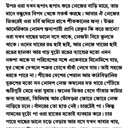
উপর ওরা যখন ছপাৎ ছপাৎ করে লেজের বাড়ি মারে, তার
মানে বন্ধুদের বিপদ থেকে সতর্ক করছে। আবার ঐ লেজের
ভিতরেই ওরা চর্বি জমিয়ে রাখে শীতকালের জন্য। উত্তর
আমেরিকার লোমশ স্তন্যপায়ী প্রাণি রেকুন কি করে জানো?
ওরা যখন গাছের ডালে বসে থাকে, লেজটা নিচে ঝুলতে
থাকে। ওদের গায়ের রঙ ছাই ছাই, আর লেজে গায়ের ছাই
রঙের হালকা আর গাঢ় দুটো রঙের ব্যান্ডের মতো এমন
নকশা থাকে যা পরিবেশের সঙ্গে একেবারে মিলেমিশে যায়,
দূর থেকে দেখলে শত্রুর চোখে ধাঁধাঁ লেগে যায়। তাই সহজে
ধরতে পারে না। শীতের দেশের শেয়াল আর কাঠবিড়ালির
বুরুশের মতো ঘন লোমশ লেজ কম্বলের মত গায়ে পেঁচিয়ে
গুটিসুটি মেরে ওরা ঘুমায়। জলের ভিতর বেগে সাঁতার কাটার
জন্য মাছেরা, তিমিমাছ আর ভোঁদড়রা জোরে জোরে লেজ
নাড়িয়ে চলে। বাঁদরের তো হাত নেই। চারটেই পা। কিন্তু
সামনের দুটো পা ওরা হাতের মতোই ব্যবহার করে। চার
পায়ে গাছের ডালে চড়ে বেড়ায় আর বসে যখন খাবার খায়,