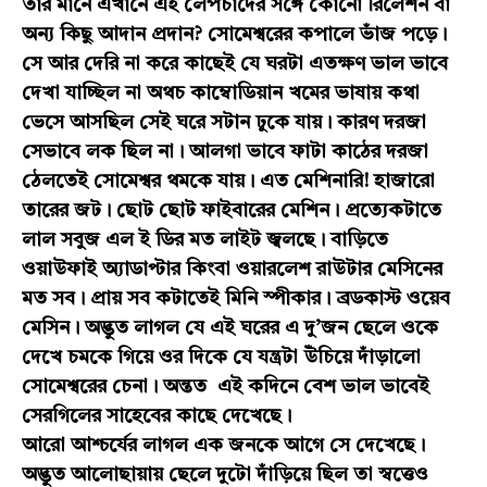
তার মানে এখানে এই লেপচাদের সঙ্গে কোনো রিলেশন বা
অন্য কিছু আদান প্রদান? সোমেশ্বরের কপালে ভাঁজ পড়ে।
সে আর দেরি না করে কাছেই যে ঘরটা এতক্ষণ ভাল ভাবে
দেখা যাচ্ছিল না অথচ কাম্বোডিয়ান খমের ভাষায় কথা
ভেসে আসছিল সেই ঘরে সটান ঢুকে যায়। কারণ দরজা
সেভাবে লক ছিল না। আলগা ভাবে ফাটা কাঠের দরজা
ঠেলতেই সোমেশ্বর থমকে যায়। এত মেশিনারি! হাজারো
তারের জট। ছোট ছোট ফাইবারের মেশিন। প্রত্যেকটাতে
লাল সবুজ এল ই ডির মত লাইট জ্বলছে। বাড়িতে
ওয়াউফাই অ্যাডাপ্টার কিংবা ওয়ারলেশ রাউটার মেসিনের
মত সব। প্রায় সব কটাতেই মিনি স্পীকার। ব্রডকাস্ট ওয়েব
মেসিন। অদ্ভুত লাগল যে এই ঘরের এ দু’জন ছেলে ওকে
দেখে চমকে গিয়ে ওর দিকে যে যন্ত্রটা উঁচিয়ে দাঁড়ালো
সোমেশ্বরের চেনা। অন্তত এই কদিনে বেশ ভাল ভাবেই
সেরগিলের সাহেবের কাছে দেখেছে।
আরো আশ্চর্যের লাগল এক জনকে আগে সে দেখেছে।
অদ্ভুত আলোছায়ায় ছেলে দুটো দাঁড়িয়ে ছিল তা স্বত্তেও