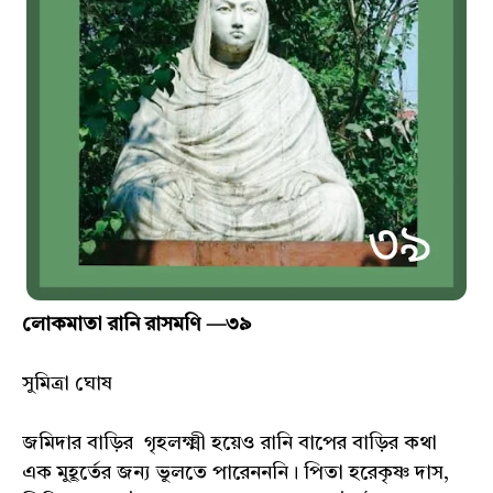
লোকমাতা রানি রাসমণি —৩৯
সুমিত্রা ঘোষ
জমিদার বাড়ির গৃহলক্ষ্মী হয়েও রানি বাপের বাড়ির কথা
এক মুহূর্তের জন্য ভুলতে পারেনননি। পিতা হরেকৃষ্ণ দাস,