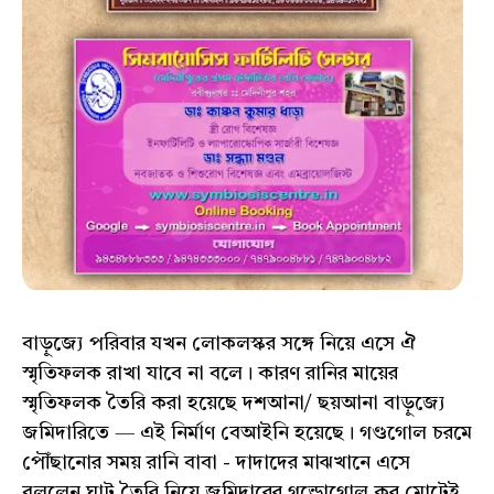
বাড়ুজ্যে পরিবার যখন লোকলস্কর সঙ্গে নিয়ে এসে ঐ
স্মৃতিফলক রাখা যাবে না বলে। কারণ রানির মায়ের
স্মৃতিফলক তৈরি করা হয়েছে দশআনা/ ছয়আনা বাড়ুজ্যে
জমিদারিতে — এই নির্মাণ বেআইনি হয়েছে। গণ্ডগোল চরমে
পৌঁছানোর সময় রানি বাবা - দাদাদের মাঝখানে এসে
বললেন ঘাট তৈরি নিয়ে জমিদারের গন্ডোগোল কর মোটেই