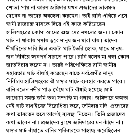
শোভা পায় না কারণ জমিদার যখন প্রজাদের ভালমন্দ
দেখেন না তাদের অবহেলা করছেন। তাই রানি এগিয়ে এসে
স্বামী রাজচন্দ্র দাসকে দিয়ে এই কাজ করিয়েছেন
হালিশহরের কোণা গ্রামের প্রজ দের মঙ্গলের জন্য। কোন
ঘাট না থাকায় গঙ্গায় ডুবে মানুষ জন মারা যায়। তাদের
দীর্ঘদিনের দাবি ছিল একটা ঘাট তৈরি হোক, যাতে মানুষ-
জন নির্বিঘ্নে স্নানপর্ব সারতে পারে। রানি বলেন মা গঙ্গা কোন
জাতবিচার করেন না। তারই পরিপেক্ষিতে রানি স্বামীর
সহায়তায় ঘাট বাঁধাই করেছেন যাতে সর্বশ্রেণীর মানুষ
নির্বিচায় হালিশহরের ঐ গঙ্গার ঘাটে ব্যবহার করতে পারে।
রানি বলেন নদীর পাড় ঘেঁষে ঘাট বাঁধাই হয়েছে।ঘাট
লাগোয়া সমস্ত জমি তথা সম্পত্তি মা গঙ্গার। জমিদারে ক্ষমতা
নেই ঘাট বাধাইয়ের বিরোধিতা করে, জমিদার যদি প্রজাদের
কথা ভাবতেন তবে আগেই ব্যবস্থা নিতেন। তিনি প্রজাদের
কথা ভাবেন না। প্রজাদের দুঃখে জমিদারের মন কাঁদে না।
গঙ্গার ঘাট বাঁধাতে রানির পরিবারকে সাহায্য করেছিলেন