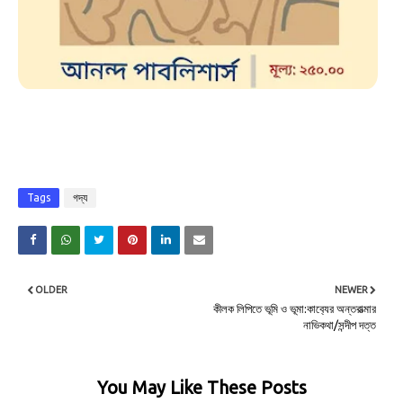
Tags
গদ্য
OLDER
NEWER
কীলক লিপিতে ভূমি ও ভূমা:কাব‍্যের অন্তরাত্মার
নাভিকথা/সন্দীপ দত্ত
You May Like These Posts