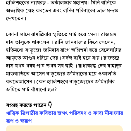
হালিশহরের ন্যায়রত্ন - তর্কালঙ্কার মহাশয়। যিনি রানিকে
অত্যধিক স্নেহ করতেন এবং রানির পরিবারের ভাল মন্দও
দেখতেন।
কোনা গ্রামে রামপ্রিয়ার স্মৃতিতে ঘাট হয়ে গেল। রাজচন্দ্র
দাস তালুকে থাকলেন । রানি জানবাজার ফিরে গেলেন,
ইতিমধ্যে বাড়ুজ্যে জমিদার রাগে অগ্নিশর্মা হয়ে বেলেঘাটার
আড়তে আগুন ধরিয়ে দেয়। সর্বস্ব ছাই হয়ে যায়। রাজচন্দ্র
দাস যখন খবর পান তখন সব ছাই । রাধাকান্ত দেব বাহাদুর
মাড়বাড়িতে আসেন বাড়ুজ্যের জমিদারের হয়ে ওকালতি
করতেআসেন। কেন হালিশহরে বাড়ুজ্যেদের জমিদারির
জমিতে ঘাট বাঁধানো হল?
সংগ্রহ করতে পারেন 👇
ঋত্বিক ত্রিপাঠীর কবিতায় জগৎ পরিভ্রমণ ও কাব‍্য মীমাংসার
রূপ ও স্বরূপ