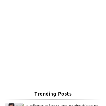
Trending Posts
ড. গোবিন্দ প্রসাদ কর (অধ্যাপক, লোকগবেষক, পাঁশকুড়া)/ ভাস্করব্রত