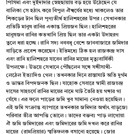
পিসিমা এবং দুইদাদার স্নেহছায়ায় বড় হয়ে উঠেছেন যে
বালিকা সে হঠাৎ করে বিপুল ঐশ্বর্যের মধ্যে থাকলেও তার
শিকড়ের টান ছিল পূণ্যতীর্থ হালিশহরের উপর। সেখানকার
প্রতিটি মানুষ রানির একান্ত প্রিয়জন ছিল। হালিশহরের
মানুষজন রানির কতখানি প্রিয় ছিল তার একটা উদাহরণ
তুলে ধরা হচ্ছে। রানি সদ্য নববধূ বেশে জানবাজারে জমিদার
বাড়িতে প্রবেশ করেছেন। ইতিমধ্যে ঠিক হল রাজকন্দ্র দাস
এবং রানি হালিশহরে যাবেন রানির মায়ের মৃত্যুবার্ষিকী
উপলক্ষে। উভয়ে সেখানে পৌঁছলেন সঙ্গে সঙ্গীসাথী-
লেঠেল ইত্যাদিও গেল। তখনকার দিনে রাস্তাঘাট অতি দুর্গম
ও ভাস্কর বিপদজনক ছিল। যাহোক সেবারে স্বামী রাজচন্দ্র
দাসের সাহচর্যে রানির মায়ের নামে ঘাট তৈরি হয় গঙ্গার গা
ঘেঁষে। এর ফলে পাড়ের জমি খুব সামান্য নেওয়া হয়েছিল।
এই জমি সংক্রান্ত ব্যাপারে তখনকার জমিদার অর্থাৎ বাড়ুজ্যে
পরিবার তীব্র আপত্তি তোলে। তাদের বক্তব্য পাড় লাগোয়া
ঐ জমি জমিদারের এবং জমিদারের জমি দখল করে রানির
মায়ের (রামপ্রিয়ার) স্মৃতিফলক বসানো হয়েছে। জোর