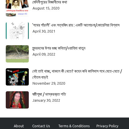
মেদিনীপুরের বিজ্ঞানীদের কথা
August 15, 2020
‘পথের পাঁচালী’ এবং সত্যজিৎ রায় : একটি আলোচনা/কোয়েলিয়া বিশ্বাস
April 30, 2021
সুন্দরবনের উপর গুচ্ছ কবিতা/ওয়াহিদা খাতুন
April 09, 2022
নেই তাই খাচ্ছ, থাকলে কী খেতে? কহেন কবি কালিদাস পথে যেতে-যেতে /
গৌতম বাড়ই
November 29, 2020
ষষ্ঠীপূজা / ভাস্করব্রত পতি
January 30, 2022
About
Contact Us
Terms & Conditions
Privacy Policy