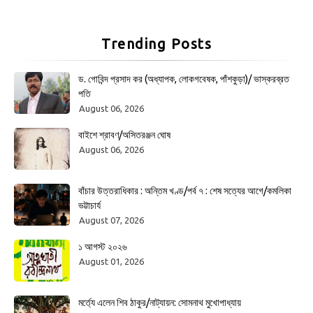
Trending Posts
ড. গোবিন্দ প্রসাদ কর (অধ্যাপক, লোকগবেষক, পাঁশকুড়া)/ ভাস্করব্রত
পতি
August 06, 2026
বাইশে শ্রাবণ/অসিতরঞ্জন ঘোষ
August 06, 2026
বাঁচার উত্তরাধিকার : অন্তিম খণ্ড/পর্ব ৭ : শেষ সত্যের আগে/কমলিকা
ভট্টাচার্য
August 07, 2026
১ আগস্ট ২০২৬
August 01, 2026
মর্ত্যে এলেন শিব ঠাকুর/নাট্যায়ন: সোমনাথ মুখোপাধ্যায়