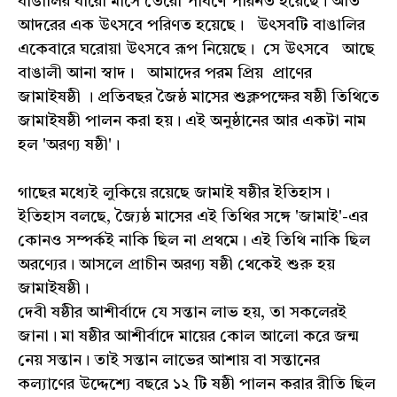
বাঙালির বারো মাসে তেরো পার্বণে পরিনত হয়েছে। অতি
আদরের এক উৎসবে পরিণত হয়েছে। উৎসবটি বাঙালির
একেবারে ঘরোয়া উৎসবে রূপ নিয়েছে। সে উৎসবে আছে
বাঙালী আনা স্বাদ। আমাদের পরম প্রিয় প্রাণের
জামাইষষ্ঠী । প্রতিবছর জৈষ্ঠ মাসের শুক্লপক্ষের ষষ্ঠী তিথিতে
জামাইষষ্ঠী পালন করা হয়। এই অনুষ্ঠানের আর একটা নাম
হল 'অরণ্য ষষ্ঠী'।
গাছের মধ্যেই লুকিয়ে রয়েছে জামাই ষষ্ঠীর ইতিহাস।
ইতিহাস বলছে, জ্যৈষ্ঠ মাসের এই তিথির সঙ্গে 'জামাই'-এর
কোনও সম্পর্কই নাকি ছিল না প্রথমে। এই তিথি নাকি ছিল
অরণ্যের। আসলে প্রাচীন অরণ্য ষষ্ঠী থেকেই শুরু হয়
জামাইষষ্ঠী।
দেবী ষষ্ঠীর আশীর্বাদে যে সন্তান লাভ হয়, তা সকলেরই
জানা। মা ষষ্ঠীর আশীর্বাদে মায়ের কোল আলো করে জন্ম
নেয় সন্তান। তাই সন্তান লাভের আশায় বা সন্তানের
কল্যাণের উদ্দেশ্যে বছরে ১২ টি ষষ্ঠী পালন করার রীতি ছিল