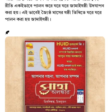
রীতি একইভাবে পালন করে ঘরে ঘরে জামাইষষ্ঠী উদযাপন
করা হয়। এই ভাবেই জ্যৈষ্ঠ মাসের ষষ্ঠী তিথিতে ঘরে ঘরে
পালন করা হয় জামাইষষ্ঠী।
🍂