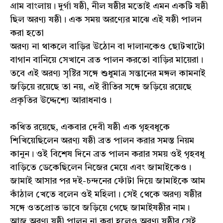
গ্রাম বাংলায়। দুর্গা ষষ্ঠী, নীল ষষ্ঠীর মতোই এমন একটি ষষ্ঠী
ছিল অরণ্য ষষ্ঠী। এক সময় অরণ্যের মাঝে এই ষষ্ঠী পালন
করা হতো
অরণ্য না থাকলে বাড়ির উঠোন বা দালানকেও ছোটখাটো
বাগান বানিয়ে সেখানে ব্রত পালন করতো বাড়ির মায়েরা।
তবে এই অরণ্য সৃষ্টির সঙ্গে শুধুমাত্র সন্তানের মঙ্গল কামনাই
জড়িয়ে রয়েছে তা নয়, এই রীতির সঙ্গে জড়িয়ে রয়েছে
প্রকৃতির উদ্দেশ্যে আরাধনাও।
কথিত রয়েছে, একবার দেবী ষষ্ঠী এক গৃহবধূকে
শিখিয়েছিলেন অরণ্য ষষ্ঠী ব্রত পালন করার সমস্ত নিয়ম
কানুন। ওই বিশেষ দিনে ব্রত পালন করার সময় ওই গৃহবধূ
বাড়িতে ডেকেছিলেন নিজের মেয়ে এবং জামাইকেও।
জামাই আসার পর দই-চন্দনের ফোঁটা দিয়ে জামাইকে আম
কাঁঠাল খেতে বলেন ওই মহিলা। সেই থেকে অরণ্য ষষ্ঠীর
সঙ্গে ওতপ্রোত ভাবে জড়িয়ে গেছে জামাইষষ্ঠীর নাম।
আজ অরণ্য ষষ্ঠী পালন না করা হলেও অরণ্য ষষ্ঠীর সেই