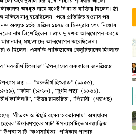
আলো করে দুলাল চন্দ্র মুখোপাধ্যায় পৃথিবীর আলো
কানন্দ অবধূত নামে যথেষ্ট বিখ্যাত ব্যক্তিত্ব ছিলেন। স্ত্রী
 মন্দিরে সাধু হয়েছিলেন। পরে প্রতিষ্ঠিত হওয়ার পর
লীকানন্দ অবধূত ১৩ই এপ্রিল ১৯৭৮ এ চিনসুরায় শেষ নিঃশ্বাস
 দলের নাম লিখেছিলেন । প্রায় দু দশক আত্মগোপন করতে
 মায়ানমার, মধ্যপ্রাচ্যে আত্মগোপন করেছিলেন।
জারী ও ছিলেন। এমনকি পাকিস্তানের বেলুচিস্থানের হিংলাজ
''মরুতীর্থ হিংলাজ'' উপন্যাসের এককালে জনপ্রিয়তা
ন্যাস গ্রন্থ :-- ''মরুতীর্থ হিংলাজ'' (১৯৫৫),
৯৫৯), ''ক্রীম'' (১৯৬০) , ''দুর্গম পন্থা'' (১৯৬১),
র্থ কালিঘাট'', ''উত্তর রামচরিত'', ''পিয়ারী'' (গল্পগ্রন্থ)
্য 'বীভৎস ও উদ্ভট রসের অবতারণায়' অসাধারণ
েবের 'উদ্ধারণপুরের ঘাট' উপন্যাসটিতে মনস্তাত্ত্বিক
 উপন্যাস টি ''কথাসাহিত্য'' পত্রিকার পাতায়