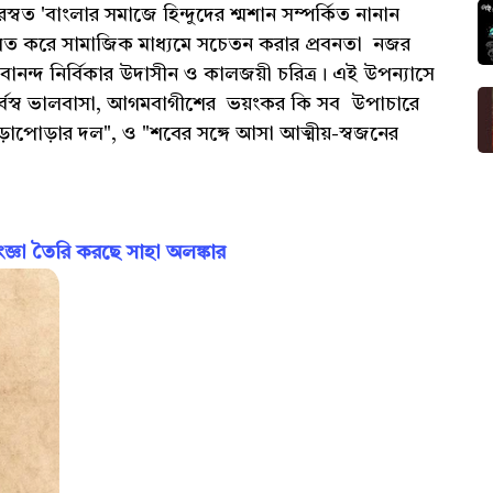
বত 'বাংলার সমাজে হিন্দুদের শ্মশান সম্পর্কিত নানান
থাপিত করে সামাজিক মাধ্যমে সচেতন করার প্রবনতা নজর
িবানন্দ নির্বিকার উদাসীন ও কালজয়ী চরিত্র। এই উপন্যাসে
সর্বস্ব ভালবাসা, আগমবাগীশের ভয়ংকর কি সব উপাচারে
 মড়াপোড়ার দল", ও "শবের সঙ্গে আসা আত্মীয়-স্বজনের
ঞা তৈরি করছে সাহা অলঙ্কার