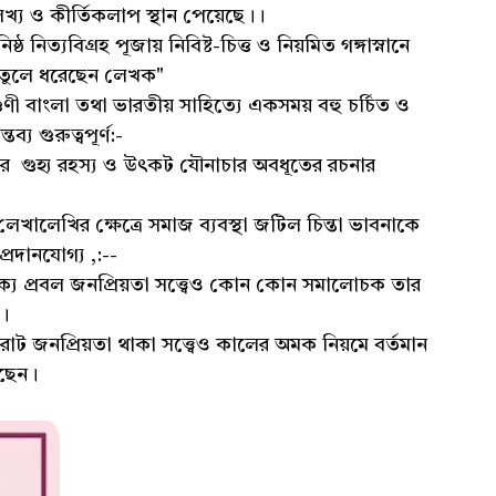
লেখ্য ও কীর্তিকলাপ স্থান পেয়েছে।।
নিত্যবিগ্রহ পূজায় নিবিষ্ট-চিত্ত ও নিয়মিত গঙ্গাস্নানে
 তুলে ধরেছেন লেখক"
গুণী বাংলা তথা ভারতীয় সাহিত্যে একসময় বহু চর্চিত ও
ব্য গুরুত্বপূর্ণ:-
াধনার গুহ্য রহস্য ও উৎকট যৌনাচার অবধূতের রচনার
েখালেখির ক্ষেত্রে সমাজ ব্যবস্থা জটিল চিন্তা ভাবনাকে
প্রদানযোগ্য ,:--
ক্য প্রবল জনপ্রিয়তা সত্ত্বেও কোন কোন সমালোচক তার
"।
িরাট জনপ্রিয়তা থাকা সত্ত্বেও কালের অমক নিয়মে বর্তমান
েছেন।