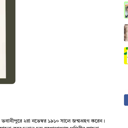
র ভবানীপুরে ২রা নভেম্বর ১৯১০ সালে জন্মগ্রহণ করেন।