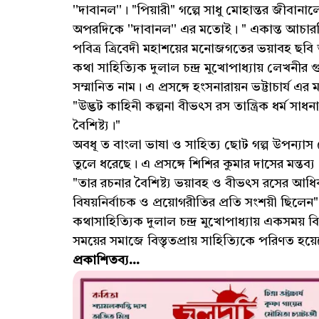
''দাবানল''। "পিয়ারী" গল্পে সাধু মোহান্তর জীবানা
অপরদিকে ''দাবানল'' এর‌ মতোই। " একান্ত আচারনিষ্ঠ 
পবিত্র ত্রিবেদী মহাশয়ের মনোজগতের ভয়াবহ ছবি
কথা সাহিত্যিক দুলাল চন্দ্র মুখোপাধ্যায় লেখনীর 
সম্মানিত নাম। এ প্রসঙ্গে হংসনারায়ন ভট্টাচার্য এর মন্ত
"উদ্ভট কাহিনী কল্পনা বীভৎস রস তান্ত্রিক ধর্ম স
বৈশিষ্ট্য।"
অবধূ ত বাংলা ভাষা ও সাহিত্য ছোট গল্প উপন্যাস ল
তুলে ধরেছে। এ প্রসঙ্গে শিশির কুমার দাসের মন্তব্য 
"তার রচনার বৈশিষ্ট্য ভয়াবহ ও বীভৎস রসের আধি
বিষয়নির্বাচক ও প্রয়োগরীতির প্রতি সংশয়ী ছিলেন
কথাসাহিত্যিক দুলাল চন্দ্র মুখোপাধ্যায় একসময় ব
সময়ের সমাজে বিস্তৃতপ্রায় সাহিত্যিকে পরিণত হয়
প্রকাশিতব্য...