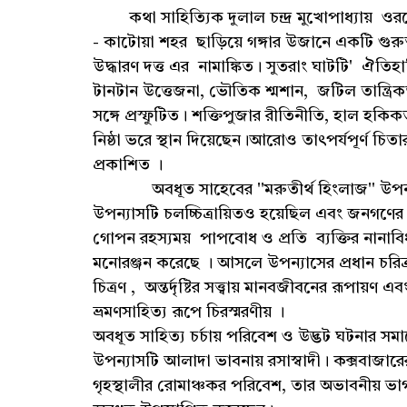
কথা সাহিত্যিক দুলাল চন্দ্র মুখোপাধ্যায় ওরফে
- কাটোয়া শহর ছাড়িয়ে গঙ্গার উজানে একটি গুরুত্বপূ
উদ্ধারণ দত্ত এর নামাঙ্কিত। সুতরাং ঘাটটি' ঐতিহ
টানটান উত্তেজনা, ভৌতিক শ্মশান, জটিল তান্ত্রিকত
সঙ্গে প্রস্ফুটিত। শক্তিপুজার রীতিনীতি, হাল হক
নিষ্ঠা ভরে স্থান দিয়েছেন।আরোও তাৎপর্যপূর্ণ 
প্রকাশিত ।
অবধূত সাহেবের ''মরুতীর্থ হিংলাজ'' উপন্যাস 
উপন্যাসটি চলচ্চিত্রায়িতও হয়েছিল এবং জনগণের 
গোপন‌ রহস্যময় পাপবোধ ও প্রতি ব্যক্তির নানাবিধ
মনোরঞ্জন করেছে । আসলে উপন্যাসের প্রধান চরিত্রদ্ব
চিত্রণ , অন্তর্দৃষ্টির সত্ত্বায় মানবজীবনের রূপায়ণ
ভ্রমণসাহিত্য রূপে চিরস্মরণীয় ।
অবধূত সাহিত্য চর্চায় পরিবেশ ও উদ্ভট ঘটনার সমাবে
উপন্যাসটি আলাদা ভাবনায় রসাস্বাদী। কক্সবাজারের
গৃহস্থালীর রোমাঞ্চকর পরিবেশ, তার অভাবনীয় ভাগ্য প