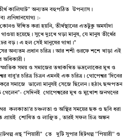
িতীর্থ কালিঘাট'' অন্যতম বহুপঠিত উপন্যাস।
্য প্রণিধানযোগ্য :-
গিত করা হয়নি, তীর্থস্থানের এতটুকু অমর্যাদা
ন গাওয়া হয়েছে। সুখে দুঃখে গড়া মানুষ, যে মানুষ তীর্থের
 ঢের বড়। এ হল সেই মানুষের গাথা।"
সের অন্যতম প্রধান চরিত্র। আর শশী ওরফে শশে খাড়া এই
ির অধিকারী।
 সাম্প্রতিক সময় ও সমাজের তথাকথিত ভদ্রলোকের মুখ ও
 বাবু'র চরিত্র চিত্রন এমনই এক চরিত্র। গোপেশ্বর 'দিনের
'' করে সমাজে ভালো মানুষই সেজে ছিলেন। হঠাৎ ছন্দপতন
পড়ে গেলেন"- সেদিনই গোপেশ্বরের মুখ ও মুখোশ জনগণের
র কলকাতা'র চঞ্চলতা ও অস্থির সময়ের ছক ও ছবি ধরা
তি প্রায়ই শোষিত ও লাঞ্ছিত , তারই সফল চিত্র অঙ্কন
প গ্ৰন্থ "পিয়ারী" তে দুটি সুপার হিটগল্প ''পিয়ারী'' ও