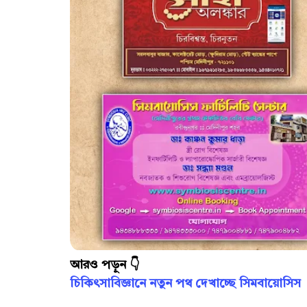
আরও পড়ুন 👇
চিকিৎসাবিজ্ঞানে নতুন পথ দেখাচ্ছে সিমবায়োসিস