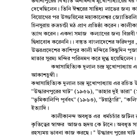
ভবানীপুরের বিখ্যাত অনাথনাথ মুখোপাধ্যায়ের ঘর 
দেখেছিলেন। তিনি ঈশ্বরের সান্নিধ্য লাভের জন্য কালী
বিয়োগের পর উজ্জয়িনের মহাকালেশ্বর জ্যোতিরলিঙ্গ
চিনসুরায় রুদ্রচন্ডী মঠ প্রাণ প্রতিষ্ঠা করেন। কা
ত্যাগ করেন। একদা সমাজ কল্যাণের জন্য বিপ্লবী
দ্বিধাবোধ করেননি।। বস্তুত বাংলাদেশের ফরিদপুর ,
উত্তরপ্রদেশের কাশিপুর কালী মন্দিরে কিছুদিন পূ
মাতার সুরম্য মন্দির পরিভ্রমণ করে মুগ্ধ হয়েছিলেন।
কথাসাহিত্যিক দুলাল চন্দ্র মুখোপাধ্যায় এর 
আকাশচুম্বী।
কথাসাহিত্যিক দুলাল চন্দ্র মুখোপাধ্যায় এর রচিত উপ
''উদ্ধারণপুরের ঘাট'' (১৯৫৬), ''তাহার দুই তারা'' (১
''ভূমিকালিপি পূর্ববৎ'' (১৯৬৩), ''টয়াঠুংরি'', ''কলিতী
ইত্যাদি।
কালীকানন্দ অবধূত এর ধর্মচর্চার জটিল রহস
কৃতিত্বের স্বাক্ষর আজও হৃদয় কে টানে। অবধূত সাহ
রহস্যময় ভাবনা কাজ করছে। " উদ্ধারণ পুরের ঘাট "