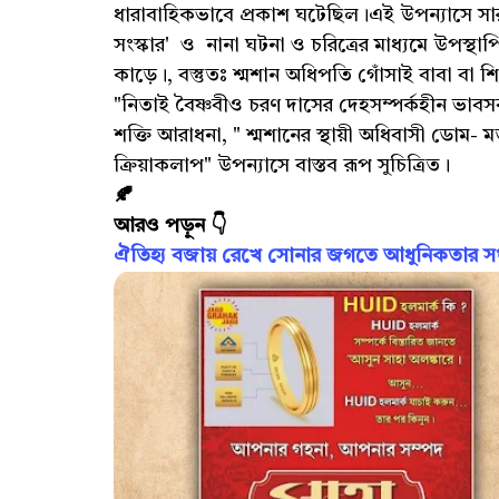
ধারাবাহিকভাবে প্রকাশ ঘটেছিল।এই উপন্যাসে সারস্
সংস্কার' ও নানা ঘটনা ও চরিত্রের মাধ্যমে উপস্
কাড়ে।, বস্তুতঃ শ্মশান অধিপতি গোঁসাই বাবা বা শ
"নিতাই বৈষ্ণবীও চরণ দাসের দেহসম্পর্কহীন ভাব
শক্তি আরাধনা, " শ্মশানের স্থায়ী অধিবাসী ডোম-
ক্রিয়াকলাপ" উপন্যাসে বাস্তব রূপ সুচিত্রিত।
🍂
আরও পড়ুন 👇
ঐতিহ্য বজায় রেখে সোনার জগতে আধুনিকতার সংজ্