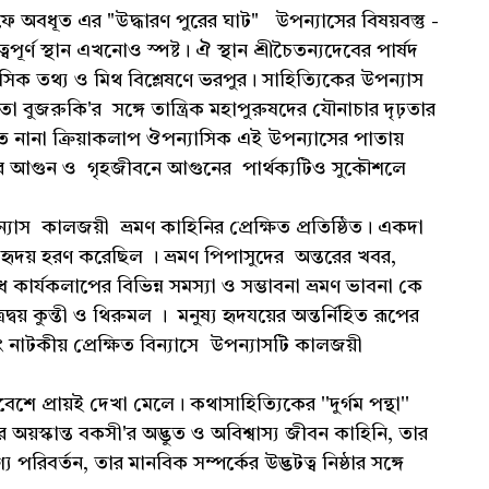
 অবধূত এর "উদ্ধারণ পুরের ঘাট" উপন্যাসের বিষয়বস্তু -
র্ণ স্থান এখনোও স্পষ্ট। ঐ স্থান শ্রীচৈতন্যদেবের পার্ষদ
াসিক তথ্য ও মিথ বিশ্লেষণে ভরপুর। সাহিত্যিকের উপন্যাস
া বুজরুকি'র সঙ্গে তান্ত্রিক মহাপুরুষদের যৌনাচার দৃঢ়তার
িকত নানা ক্রিয়াকলাপ ঔপন্যাসিক এই উপন্যাসের পাতায়
চিতার আগুন ও গৃহজীবনে আগুনের পার্থক্যটিও সুকৌশলে
কালজয়ী ভ্রমণ কাহিনির প্রেক্ষিত প্রতিষ্ঠিত। একদা
হৃদয় হরণ করেছিল । ভ্রমণ পিপাসুদের অন্তরের খবর,
 কার্যকলাপের বিভিন্ন সমস্যা ও সম্ভাবনা ভ্রমণ ভাবনা কে
য় কুন্তী ও থিরুমল । মনুষ্য হৃদযয়ের অন্তর্নিহিত রূপের
 এবং নাটকীয় প্রেক্ষিত বিন্যাসে উপন্যাসটি কালজয়ী
শে প্রায়ই দেখা মেলে। কথাসাহিত্যিকের ''দুর্গম পন্থা''
 অয়স্কান্ত বকসী'র অদ্ভুত ও অবিশ্বাস্য জীবন কাহিনি, তার
রিবর্তন, তার মানবিক সম্পর্কের উদ্ভটত্ব নিষ্ঠার সঙ্গে