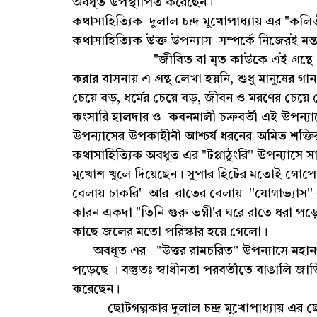
অবধূত উপস্থাপিত করেছেন।
কথাসাহিত্যিক দুলাল চন্দ্র মুখোপাধ্যায় এর "কল
কথাসাহিত্যিক উক্ত উপন্যাস সম্পর্কে নিজেরই মন্তব
"জীবিত বা মৃত কাউকে এই গ্রন্থে কোনও ঈঙ্
করার বাসনায় এ গ্রন্থ লেখা হয়নি, শুধু মানুষের গা
চেয়ে বড়, ধর্মের চেয়ে বড়, জীবন ও মরণের চেয়ে
কংসারি হালদার ও কবনমালী চক্রবর্তী এই উপন্যা
উপন্যাসের উপকাহীনী আশ্চর্য ধরনের-অমিত শক্ত
কথাসাহিত্যিক অবধূত এর "টপ্পাঠুংরি'' উপন্যাসে
মুখোশ খুলে দিয়েছেন। সুপার হিটের মতোই গোপেশ্বর
বেলায় চাকরি' আর রাতের বেলায় ''যোগাভ্যাস
কারন‌ একদা "তিনি গুরু ভগ্নী'র ঘরে রাতে ধরা 
কাছে জলের মতো পরিস্কার হয়ে গেলো।
অবধূত এর ‌"উত্তর রামচরিত'' উপন্যাসে মহানগ
পড়েছে । বস্তুতঃ স্বাধীনতা পরবর্তীতে বাঙালি জা
করেছেন।
ছোটগল্পকার দুলাল চন্দ্র মুখোপাধ্যায় এর ছোটগল্