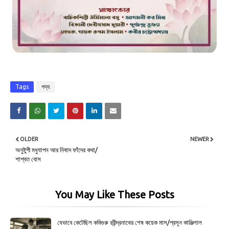
Tags
গদ্য
OLDER
NEWER
অনুষ্টুপী মধুযাপন আর নিষাদ ফাঁদের কথা/
শাশ্বত বোস
You May Like These Posts
যেভাবে কেটেছিল কবিগুরু রবীন্দ্রনাথের শেষ কয়েক মাস/প্রসূন কাঞ্জিলাল