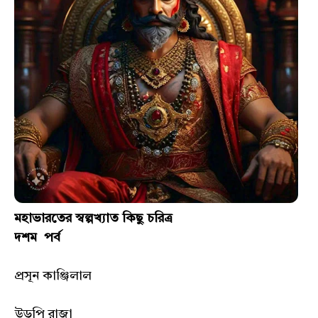
মহাভারতের স্বল্পখ্যাত কিছু চরিত্র
দশম পর্ব
প্রসূন কাঞ্জিলাল
উডুপি রাজা