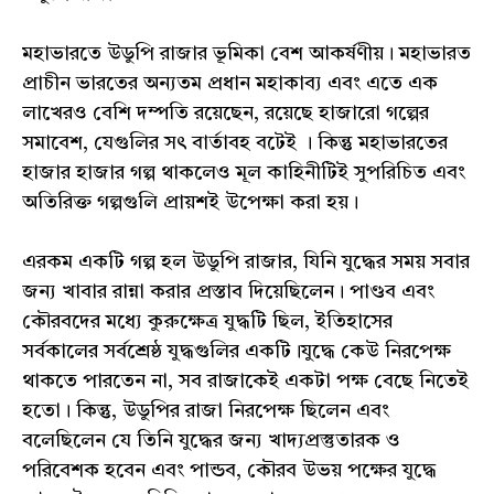
মহাভারতে উডুপি রাজার ভূমিকা বেশ আকর্ষণীয়। মহাভারত
প্রাচীন ভারতের অন্যতম প্রধান মহাকাব্য এবং এতে এক
লাখেরও বেশি দম্পতি রয়েছেন, রয়েছে হাজারো গল্পের
সমাবেশ, যেগুলির সৎ বার্তাবহ বটেই । কিন্তু মহাভারতের
হাজার হাজার গল্প থাকলেও মূল কাহিনীটিই সুপরিচিত এবং
অতিরিক্ত গল্পগুলি প্রায়শই উপেক্ষা করা হয়।
এরকম একটি গল্প হল উডুপি রাজার, যিনি যুদ্ধের সময় সবার
জন্য খাবার রান্না করার প্রস্তাব দিয়েছিলেন। পাণ্ডব এবং
কৌরবদের মধ্যে কুরুক্ষেত্র যুদ্ধটি ছিল, ইতিহাসের
সর্বকালের সর্বশ্রেষ্ঠ যুদ্ধগুলির একটি।যুদ্ধে কেউ নিরপেক্ষ
থাকতে পারতেন না, সব রাজাকেই একটা পক্ষ বেছে নিতেই
হতো। কিন্তু, উডুপির রাজা নিরপেক্ষ ছিলেন এবং
বলেছিলেন যে তিনি যুদ্ধের জন্য খাদ্যপ্রস্তুতারক ও
পরিবেশক হবেন এবং পান্ডব, কৌরব উভয় পক্ষের যুদ্ধে