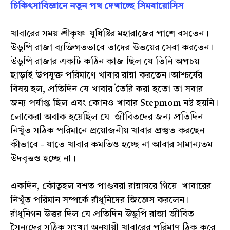
চিকিৎসাবিজ্ঞানে নতুন পথ দেখাচ্ছে সিমবায়োসিস
খাবারের সময় শ্রীকৃষ্ণ যুধিষ্টির মহারাজের পাশে বসতেন।
উডুপি রাজা ব্যক্তিগতভাবে তাদের উভয়ের সেবা করতেন।
উডুপি রাজার একটি কঠিন কাজ ছিল যে তিনি অপচয়
ছাড়াই উপযুক্ত পরিমাণে খাবার রান্না করতেন।আশ্চর্যের
বিষয় হল, প্রতিদিন যে খাবার তৈরি করা হতো তা সবার
জন্য পর্যাপ্ত ছিল এবং কোনও খাবার Stepmom নষ্ট হয়নি।
লোকেরা অবাক হয়েছিল যে জীবিতদের জন্য প্রতিদিন
নিখুঁত সঠিক পরিমানে প্রয়োজনীয় খাবার প্রস্তুত করছেন
কীভাবে - যাতে খাবার কমতিও হচ্ছে না আবার সামান্যতম
উদবৃত্তও হচ্ছে না।
একদিন, কৌতূহল বশত পাণ্ডবরা রান্নাঘরে গিয়ে খাবারের
নিখুঁত পরিমান সম্পর্কে রাঁধুনিদের জিজ্ঞেস করলেন।
রাঁধুনিগন উত্তর দিল যে প্রতিদিন উডুপি রাজা জীবিত
সৈন্যদের সঠিক সংখ্যা অনুযায়ী খাবারের পরিমাণ ঠিক করে