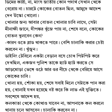
ডিমের কারী, না, মাংস জাতীয় কোন পদার্থ সেখান থেকে
বেরোয় না। চারটে কোকের বোতল ছিল, আমুদে আদেশ
দেন উস্কো খোলো।
খোলার জন্য আবার বোতল খোলার চাবি লাগে, সেটা
মীনাক্ষী জানে, দীপঙ্কর খুঁজে পায় না, শেষে বলে, কোকের
বোতল খুলবেন কেন?
-কারণ ওতে ব্লাড থাকতে পারে। বেশি চালাকি করার চেষ্টা
করবেন না। খুঁজুন।
ডাইনিং টেবিলে একটা বেড়াল বসে চোখ পিটপিট করে
দেখছিল, একজন পুলিশ তাকে হ্যাট হ্যাট করতে সে
আড়মোড়া ভেঙ্গে ওঠে আর ওর নীচে থেকে বেরিয়ে আসে
কোকের চাবি।
খোলা হয়, শোঁকা হয়, শেষে সবাই মিলে সেটাকে পান করা
হয়, খোলাই যখন হয়েছে নষ্ট করে কি লাভ এই যুক্তিতে।
সবশেষে আদেশ হয়,
কলকাতা থেকে কোথাও যাবেন না, আপনাকে কল করলে
থানায় চলে আসবেন। চালাকি করবেন না।