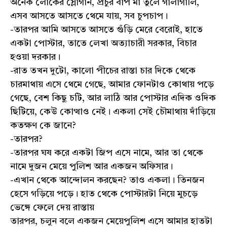
অনেক লোকের স্লোগান, প্রচুর বাপ মা তুলে গালাগালি,
এসব আসতে আসতে থেমে যায়, সব চুপচাপ।
-তারপর আমি আসতে আসতে গুঁড়ি মেরে বেরোই, হাতে
একটা পোস্টার, তাতে লেখা অত্যাচারী সরকার, বিচার
হওয়া দরকার।
-রাত তখন দুটো, কালো পীচের রাস্তা চার দিকে থেকে
চারমাথায় এসে থেমে গেছে, আমার ফোনটাও কোথায় পড়ে
গেছে, বেশ কিছু চটি, আর লাঠি আর পোস্টার এদিক ওদিক
ছিটিয়ে, কেউ কোত্থাও নেই। একলা সেই চৌমাথায় দাঁড়িয়ে
কতক্ষণ কে জানে?
-তারপর?
-তারপর ঘষ করে একটা জিপ এসে নামে, আর তা থেকে
নামে দুজন মেয়ে পুলিশ আর একজন অফিসার।
-এখান থেকে আন্দোলন করছেন? তাও একলা। তিনজন
হেসে গড়িয়ে পড়ে। হাত থেকে পোস্টারটা নিয়ে মুচড়ে
ভেঙ্গে ফেলে দেয় রাস্তায়
তারপর, চলুন বলে একজন মেয়েপুলিশ এসে আমার হাতটা