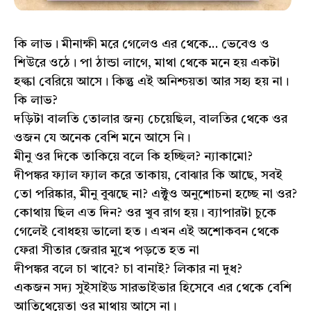
কি লাভ। মীনাক্ষী মরে গেলেও এর থেকে… ভেবেও ও
শিউরে ওঠে। পা ঠান্ডা লাগে, মাথা থেকে মনে হয় একটা
হল্কা বেরিয়ে আসে। কিন্তু এই অনিশ্চয়তা আর সহ্য হয় না।
কি লাভ?
দড়িটা বালতি তোলার জন্য চেয়েছিল, বালতির থেকে ওর
ওজন যে অনেক বেশি মনে আসে নি।
মীনু ওর দিকে তাকিয়ে বলে কি হচ্ছিল? ন্যাকামো?
দীপঙ্কর ফ্যাল ফ্যাল করে তাকায়, বোঝার কি আছে, সবই
তো পরিষ্কার, মীনু বুঝছে না? এক্টুও অনুশোচনা হচ্ছে না ওর?
কোথায় ছিল এত দিন? ওর খুব রাগ হয়। ব্যাপারটা চুকে
গেলেই বোধহয় ভালো হত। এখন এই অশোকবন থেকে
ফেরা সীতার জেরার মুখে পড়তে হত না
দীপঙ্কর বলে চা খাবে? চা বানাই? লিকার না দুধ?
একজন সদ্য সুইসাইড সারভাইভার হিসেবে এর থেকে বেশি
আতিথেয়েতা ওর মাথায় আসে না।