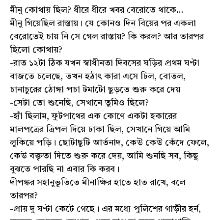
মীনু কোথায় ছিল? ধীরে ধীরে খবর বেরোতে থাকে…
মীনু গিয়েছিল রাস্তায়। যে কোনও দিন বিয়ের পর একলা
বেরোতেই চায় নি সে গেল রাস্তায়? কি করল? আর তারপর
ছিলো কোথায়?
-রাত ১২টা ঠিক যখন স্বাধীনতা দিবসের ঘড়ির প্রথম ঘণ্টা
বাজতে চলেছে, তখন হঠাৎ কারা এসে ঢিল, বোতল,
চানাচুরের ঠোঙ্গা পচা টমাটো ছুড়তে শুরু করে দেয়
-সেটা তো শুনেছি, সেখানে তুমিও ছিলে?
-হ্যাঁ ছিলাম, ফুটপাথের এক কোণে একটা হকারের
মালপত্রের ত্রিপল দিয়ে ঢাকা ছিল, সেখানে গিয়ে আমি
লুকিয়ে পড়ি। ছোটাছূটি আর্তনাদ, কেউ কেউ কেঁদে ফেলে,
কেউ বক্তৃতা দিতে শুরু করে দেয়, আমি শুনছি সব, কিছু
বুঝতে পারছি না এবার কি করব।
দীপঙ্কর সহানুভূতিতে মীনাক্ষির হাতে হাত রাখে, বলে
তারপর?
-প্রায় দু ঘণ্টা কেটে গেছে। এর মধ্যে পুলিশের গাড়ীর হর্ন,