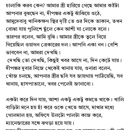
চালাকি করব কেন? আমার স্ত্রী হারিয়ে গেছে আমার কষ্টটা
আপনার বুঝছেন না, দীপঙ্কর একটু ঝাঁঝিয়ে ওঠে,
আমুদেবাবু খানিকক্ষণ স্থির দৃষ্টি তে ওর দিকে তাকান, তখন
বোঝা যায় পুলিশে ছুঁলে কেন আশী ঘা লোকে বলে।
তারপর বলেন, আমি বুঝি। আমার স্ত্রীকে তুলে নিয়ে
গিয়েছিল ওয়াগন ব্রেকারের দল। আপনি একা নন। বেশি
ভাববেন না, আমরা দেখছি।
দেখছি তো দেখছি, কিছুই খবর আসে না, দিন কেটে যায়।
দীপঙ্কর দুবার নিজে থেকেই থানায় যায়, ওনারা বলেন,
খোঁজ চলছে, আপনার স্ত্রীর ছবি সব জায়গায় পাঠিয়েছি, সব
থানায়, হাসপাতালে, খবর পেলেই জানাবো।
একটা করে দিন যায়, আশা একটু একটু কমতে থাকে। খালি
বাড়িটা মনে হয় হাঁ করে ওকে খেতে আসে, মাথার মধ্যে
গোলমাল হয়, অফিসে উলটো পালটা কাজ করে,
ম্যানেজারের সঙ্গে ঝগড়া হয়ে যায়।