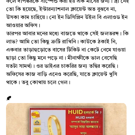
ফলে দীপঙ্করকে সাস্পেন্ড করা হয় এক মাসের জন্য। স্ত্রী নেই
তো কি হয়েছে, ইন্টারন্যাশনাল ক্লায়েন্ট অত বুঝবে না,
উসকা কাম চাহিয়ে। নো ইন ডিসিপ্লিন উইল বি এলাওড ইন
আওয়ার অফিস।
তারপর আবার মনের মধ্যে বাজতে থাকে সেই জলতরঙ্গ। কি
লাভ? আমি তো কিছু ত্রুটি রাখিনি। কাউকে ঠকাই নি,
একবার তাড়াহুড়োতে বাসের টিকিট না কেটে নেমে যাওয়া
ছাড়া তো কিছু মনে পড়ে না। মীনাক্ষীকে ভাল বেসেছি
যতটা সামর্থ্য। ওর ভাইএর চাকরির জন্য তদ্বির করেছি।
অফিসের কাজ বাড়ি এনেও করেছি, যাতে ক্লায়েন্ট খুসি
থাকে। তবু কোথায় চলে গেল।
🍂