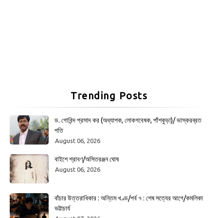
Trending Posts
ড. গোবিন্দ প্রসাদ কর (অধ্যাপক, লোকগবেষক, পাঁশকুড়া)/ ভাস্করব্রত
পতি
August 06, 2026
বাইশে শ্রাবণ/অসিতরঞ্জন ঘোষ
August 06, 2026
বাঁচার উত্তরাধিকার : অন্তিম খণ্ড/পর্ব ৭ : শেষ সত্যের আগে/কমলিকা
ভট্টাচার্য