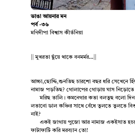
ভাঙা আয়নার মন
পর্ব -৩৬
মণিদীপা বিশ্বাস কীর্তনিয়া
|| মুখরতা ছুঁয়ে থাকে বনমর্মর...||
আচ্চা,ছোদ্দি,শুনতিছ চারশো বছর ধরি সেখেনে হ
নামাজ পড়তিছ? গোলাপের গোড়ায় ঘাস নিড়োত
মরিছ তালি। কমনেগার কতা বলতুছ বলো দিন। 
লতানো ডাল কঞ্চির সাথে বেঁধে তুলতে তুলতে ব
নাই?
একই জাগায় পুজো আর নামাজ একইসাত হচছে স
ফাটাফাটি করি মরব্যান তো!