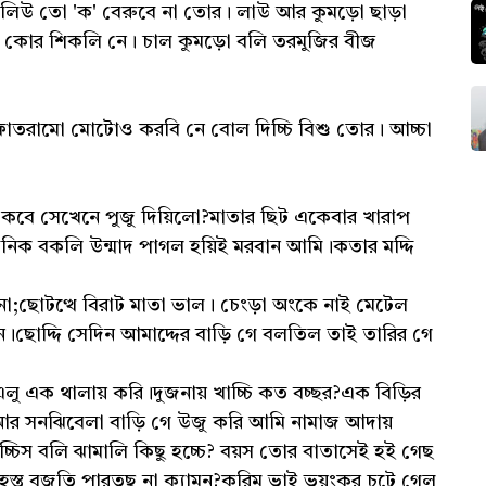
 তো 'ক' বেরুবে না তোর। লাউ আর কুমড়ো ছাড়া
 কোর শিকলি নে। চাল কুমড়ো বলি তরমুজির বীজ
রামো মোটোও করবি নে বোল দিচ্চি বিশু তোর। আচ্চা
বে সেখেনে পুজু দিয়িলো?মাতার ছিট একেবার খারাপ
 বকলি উন্মাদ পাগল হয়িই মরবান আমি।কতার মদ্দি
ছোটত্থে বিরাট মাতা ভাল। চেংড়া অংকে নাই মেটেল
ন।ছোদ্দি সেদিন আমাদ্দের বাড়ি গে বলতিল তাই তারির গে
ু এক থালায় করি।দুজনায় খাচ্চি কত বচ্ছর?এক বিড়ির
্চি আর সনঝিবেলা বাড়ি গে উজু করি আমি নামাজ আদায়
চ্চিস বলি ঝামালি কিছু হচ্চে? বয়স তোর বাতাসেই হই গেছ
স্ত বুজতি পারতুছ না ক্যামন?করিম ভাই ভয়ংকর চটে গেল