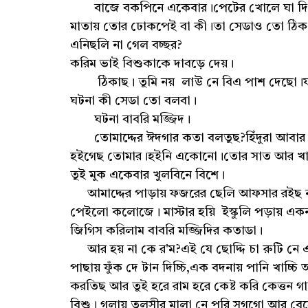
বাজে বকপিনে একেবার।পেটের খোলে ঘা দিলিউ
মাতায় তোর ঢোকপেই বা কী।তা সেডাও তো ঠিক
এনিছলি না গেল বচ্ছর?
করিম ভাই বিশুকাকে দাবড়ে দেয়।
ঠিকাছ। তুমি নয় লাউ নে বিএ পাশ দেছো।ফাত
ঘটনা কী সেডা তো বলবা।
ঘটনা বাবরি মজ্জিদ।
তোমাদ্দের ঈদগার কতা বলতুছ?হিঁদুরা আবার ক
হইগেছ তোমার।হইনি একোনো।তোর সাত আর খানিক
তুই মুক একেবার খুলবিনে বিশে।
আমাদ্দের পাড়ায় ফজরের ছেলি আফসার রইছ না;
পেইলো কলোজে। মাস্টার হয়ি ইস্কুলি পড়ায় এক
জিগিস করিলাম বাবরি মজ্জিদির কতাডা।
আর হয় না কে র'ম?এই যে ছোদ্দি চা রুটি নে এল
পাছায় ফুঁক দে টান দিচ্চি,এক বদনায় পানি খাচ
করতিছ আর তুই হরে রাম হরে কেষ্ট করি কেত্তন গা
বিশু। গলায় তুলসীর মালা নে পরি সগগো আর বেহে