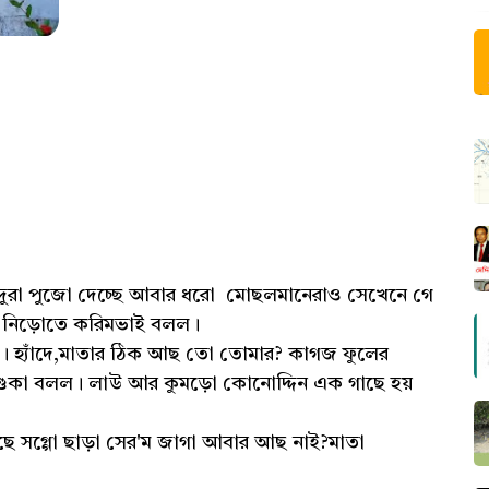
িঁদুরা পুজো দেচ্ছে আবার ধরো মোছলমানেরাও সেখেনে গে
ে নিড়োতে করিমভাই বলল।
হ্যাঁদে,মাতার ঠিক আছ তো তোমার? কাগজ ফুলের
িশুকা বলল। লাউ আর কুমড়ো কোনোদ্দিন এক গাছে হয়
গ্গো ছাড়া সের'ম জাগা আবার আছ নাই?মাতা