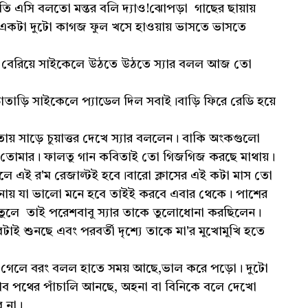
দতি এসি বলতো মন্তর বলি দ্যাও!ঝোপড়া গাছের ছায়ায়
একটা দুটো কাগজ ফুল খসে হাওয়ায় ভাসতে ভাসতে
কে বেরিয়ে সাইকেলে উঠতে উঠতে স্যার বলল আজ তো
ড়ি সাইকেলে প্যাডেল দিল সবাই।বাড়ি ফিরে রেডি হয়ে
সাড়ে চুয়াত্তর দেখে স্যার বললেন। বাকি অংকগুলো
ে না তোমার। ফালতু গান কবিতাই তো গিজগিজ করছে মাথায়।
ুরলে এই র'ম রেজাল্টই হবে।বারো ক্লাসের এই কটা মাস তো
নায় যা ভালো মনে হবে তাইই করবে এবার থেকে। পাশের
় তুলে তাই পরেশবাবু স্যার তাকে তুলোধোনা করছিলেন।
টাই শুনছে এবং পরবর্তী দৃশ্যে তাকে মা'র মুখোমুখি হতে
 গেলে বরং বলল হাতে সময় আছে,ভাল করে পড়ো। দুটো
্লাব পথের পাঁচালি আনছে, অহনা বা বিনিকে বলে দেখো
ে না।