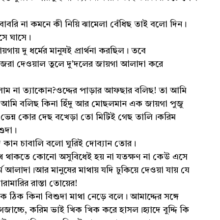
রি না কমনে কী নিয়ি ঝামেলা বেঁধিছ তাই বলো দিন।
বসে ঘাসে।
 দু ধর্মের মানুষই প্রার্থনা করছিল। তবে
জরা দেওয়াল তুলে দু'দলের জায়গা আলাদা করে
া ত্যাকোন?ওদ্দের পাড়ার আফছার বলিছ! তা আমি
। আমি বলিছ কিনা হিঁদু আর মোছলমান এক জায়গা পুজু
ন ভেন্ন কোর দেছ বখেড়া তো মিটিই গেছ তালি।করিম
শুদা।
কান চাবালি বলো ঘুরিই দোব্যান তোর।
কতে কোনো অসুবিধেই হয় না যতক্ষণ না কেউ এসে
 আলাদা।আর মানুষের মাথায় যদি ঢুকিয়ে দেওয়া যায় যে
রামারির রাস্তা তোয়ের!
িক কিনা বিশুদা মাথা নেড়ে বলে। আমাদ্দের সঙ্গে
 গজাচ্চে, করিম ভাই খিক খিক করে হাসল।হ্যাদে বুদ্দি কি