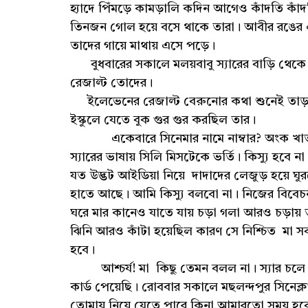
হ্যাদে পিঁমড়ে কামড়ালি কদিন আগেও কাঁদতি কাঁ
তিনজন গোল হয়ে বসে থাকে তারা। আবীর রঙের 
তাদের গায়ে মাথায় এসে পড়ে।
বুধবারের সকালে মলয়বাবু স্যারের বাড়ি থে
রেজাল্ট তোদের।
ইলেভেনের রেজাল্ট বেরুনোর কথা শুনেই তাড়াতা
ইস্কুলে যেতে বুক গুর গুর করছিল তার।
একেবারে সিনেমার নামে নাম্বার? অংক খাতায় 
স্যারের ভাষায় সিলি মিসটেকে ভর্তি। কিস্যু হব
যত উদ্ভট আইডিয়া নিয়ে দাদাদের লেজুড় হয়ে ঘ
হাতে আছে। আমি কিস্যু বলবো না। নিজের বিবেচ
ঘরে মার কানেও যাতে যায় চড়া গলা আরও চড়ায
ঝিনি আরও কাঁটা হয়েছিল কারণ সে নিশ্চিত মা সব
হবে।
আশ্চর্য! মা কিছু তেমন বলল না। স্যার চলে
কার্ড পেয়েছি। রোববার সকালে মছলন্দপুর সিনেক
তোমায় নিয়ে যেতে পারে কিনা,আমারতো সময় হব