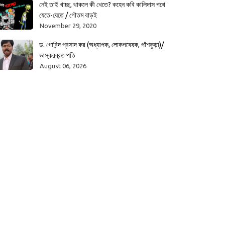
নেই তাই খাচ্ছ, থাকলে কী খেতে? কহেন কবি কালিদাস পথে
যেতে-যেতে / গৌতম বাড়ই
November 29, 2020
ড. গোবিন্দ প্রসাদ কর (অধ্যাপক, লোকগবেষক, পাঁশকুড়া)/
ভাস্করব্রত পতি
August 06, 2026