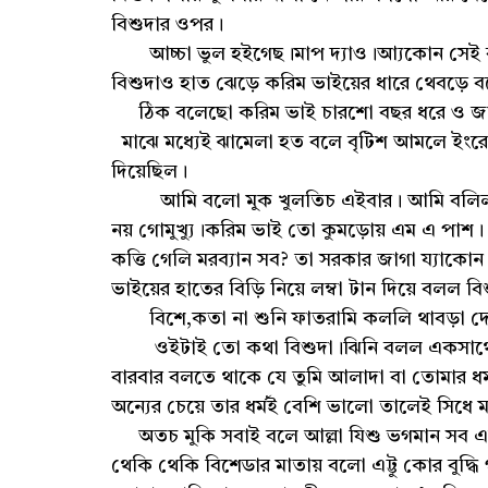
বিশুদার ওপর।
আচ্চা ভুল হইগেছ।মাপ দ্যাও।আ্যকোন সেই বাব
বিশুদাও হাত ঝেড়ে করিম ভাইয়ের ধারে থেবড়ে 
ঠিক বলেছো করিম ভাই চারশো বছর ধরে ও জায়গায়
মাঝে মধ্যেই ঝামেলা হত বলে বৃটিশ আমলে ইংরে
দিয়েছিল।
আমি বলো মুক খুলতিচ এইবার। আমি বলিলাম ন
নয় গোমুখ্যু।করিম ভাই তো কুমড়োয় এম এ পাশ
কত্তি গেলি মরব্যান সব? তা সরকার জাগা য্যাকো
ভাইয়ের হাতের বিড়ি নিয়ে লম্বা টান দিয়ে বলল বি
বিশে,কতা না শুনি ফাতরামি কললি থাবড়া দে 
ওইটাই তো কথা বিশুদা।ঝিনি বলল একসাথে থা
বারবার বলতে থাকে যে তুমি আলাদা বা তোমার ধর্ম
অন্যের চেয়ে তার ধর্মই বেশি ভালো তালেই সিধে মা
অতচ মুকি সবাই বলে আল্লা যিশু ভগমান সব এক ঠ
থেকি থেকি বিশেডার মাতায় বলো এট্টু কোর বুদ্ধি