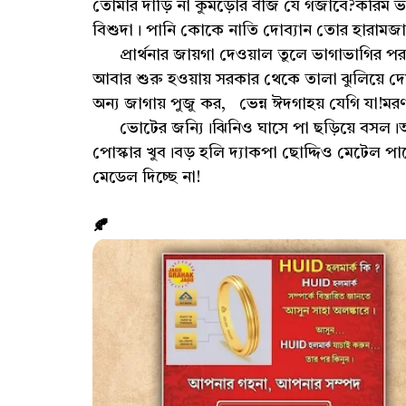
তোমার দাড়ি না কুমড়োর বীজ যে গজাবে?করিম ভা
বিশুদা। পানি কোকে নাতি দোব্যান তোর হারামজা
প্রার্থনার জায়গা দেওয়াল তুলে ভাগাভাগির পর স
আবার শুরু হওয়ায় সরকার থেকে তালা ঝুলিয়ে দেয
অন্য জাগায় পুজু কর, ভেন্ন ঈদগাহয় যেগি যা!ম
ভোটের জন্যি।ঝিনিও ঘাসে পা ছড়িয়ে বসল।
পোস্কার খুব।বড় হলি দ্যাকপা ছোদ্দিও মেটেল 
মেডেল দিচ্ছে না!
🍂