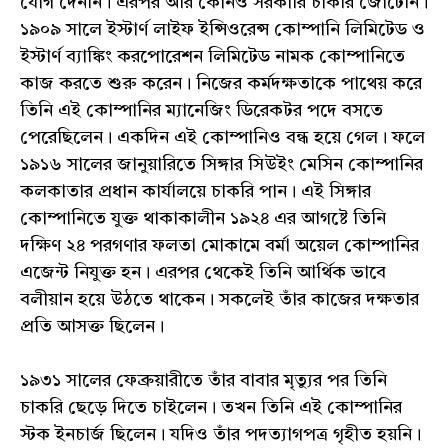
যোগ দেননি। এরপর আর কোনও সরকারি চাকরি জোটেনি।
১৯০৯ সালে ইস্টার্ণ লাইফ ইন্সিওরেন্স কোম্পানি লিমিটেড ও
ইস্টার্ণ ব্যাঙ্কিং করপোরেশন লিমিটেড নামক কোম্পানিতে
কাজ করতে শুরু করেন। নিজের কর্মদক্ষতাকে পাথেয় করে
তিনি এই কোম্পানির ম্যানেজিং ডিরেকটর পদে বসতে
পেরেছিলেন। একদিন এই কোম্পানিও বন্ধ হয়ে গেল। ফলে
১৯১৬ সালের জানুয়ারিতে সিঙ্গার সিউইং মেসিন কোম্পানির
কলকাতার প্রধান কার্যালয়ে চাকরি পান। এই সিঙ্গার
কোম্পানিতে যুক্ত থাকাকালীন ১৯২৪ এর আগষ্টে তিনি
দক্ষিণ ২৪ পরগণার ফলতা মোকামে বর্মা অয়েল কোম্পানির
এজেন্ট নিযুক্ত হন। এরপর থেকেই তিনি আর্থিক ভাবে
বলীয়ান হয়ে উঠতে থাকেন। সকলেই তাঁর কাজের দক্ষতার
প্রতি আসক্ত ছিলেন।
১৯৩১ সালের ফেব্রুয়ারীতে তাঁর বাবার মৃত্যুর পর তিনি
চাকরি ছেড়ে দিতে চাইলেন। তখন তিনি এই কোম্পানির
স্টক ইনচার্জ ছিলেন। যদিও তাঁর পদত্যাগপত্র গৃহীত হয়নি।