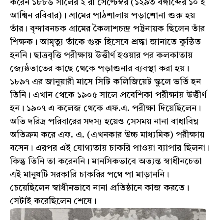
করেন ১৮৮৬ সালের ২ রা সেপ্টেম্বর (১২৯৩ বঙ্গাব্দের ১০ ই
আশ্বিন রবিবার)। গ্রামের পাঠশালায় পড়াশোনা শুরু হয়
তাঁর। বৃন্দাবনচক গ্রামের কৈলাশচন্দ্র পট্টনায়ক ছিলেন তাঁর
শিক্ষক। আমৃত্যু তাঁকে গুরু হিসেবে শ্রদ্ধা জানাতে কুন্ঠিত
হননি। ছাত্রবৃত্তি পরীক্ষায় উত্তীর্ণ হওয়ার পর কলকাতায়
জ্যেষ্ঠতাতের কাছে থেকে পড়াশুনার ব্যবস্থা করা হয়।
১৮৯৭ এর জানুয়ারী মাসে সিটি কলিজিয়েট স্কুলে ভর্তি হন
তিনি। এখান থেকে ১৯০৫ সালে প্রবেশিকা পরীক্ষায় উত্তীর্ণ
হন। ১৯০৭ এ কলেজ থেকে এফ.এ. পরীক্ষা দিয়েছিলেন।
অতি দরিদ্র পরিবারের সদস্য হয়েও সেসময় নানা বাধাবিঘ্ন
অতিক্রম করে এফ. এ. (এখনকার উচ্চ মাধ্যমিক) পরীক্ষায়
বসেন। এরপর এই যোগ্যতায় চাকরি পাওয়া ব্যাপার ছিলনা।
কিন্তু তিনি তা করেননি। মানসিকভাবে অত্যন্ত স্বাধীনচেতা
এই মানুষটি সরকারি চাকরির পথে পা মাড়াননি।
চেয়েছিলেন স্বাধীনভাবে নানা প্রতিষ্ঠানে কাজ করতে।
সেটাই করেছিলেন শেষে।