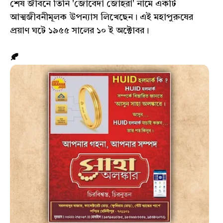
শেষ জীবনে তিনি 'জোবেদা জোহরা' নামে একটি
আত্মজীবনীমূলক উপন্যাস লিখেছেন। এই মহাপুরুষের
প্রয়াণ ঘটে ১৯৫৫ সালের ১০ ই অক্টোবর।
🍂