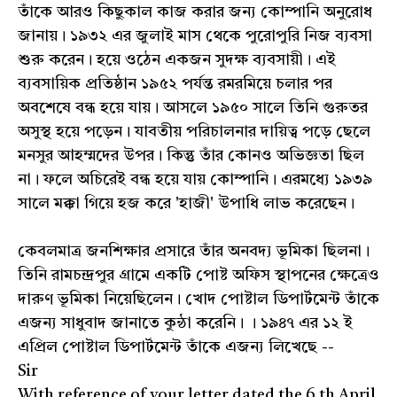
তাঁকে আরও কিছুকাল কাজ করার জন্য কোম্পানি অনুরোধ
জানায়। ১৯৩২ এর জুলাই মাস থেকে পুরোপুরি নিজ ব্যবসা
শুরু করেন। হয়ে ওঠেন একজন সুদক্ষ ব্যবসায়ী। এই
ব্যবসায়িক প্রতিষ্ঠান ১৯৫২ পর্যন্ত রমরমিয়ে চলার পর
অবশেষে বন্ধ হয়ে যায়। আসলে ১৯৫০ সালে তিনি গুরুতর
অসুস্থ হয়ে পড়েন। যাবতীয় পরিচালনার দায়িত্ব পড়ে ছেলে
মনসুর আহম্মদের উপর। কিন্তু তাঁর কোনও অভিজ্ঞতা ছিল
না। ফলে অচিরেই বন্ধ হয়ে যায় কোম্পানি। এরমধ্যে ১৯৩৯
সালে মক্কা গিয়ে হজ করে 'হাজী' উপাধি লাভ করেছেন।
কেবলমাত্র জনশিক্ষার প্রসারে তাঁর অনবদ্য ভূমিকা ছিলনা।
তিনি রামচন্দ্রপুর গ্রামে একটি পোষ্ট অফিস স্থাপনের ক্ষেত্রেও
দারুণ ভূমিকা নিয়েছিলেন। খোদ পোষ্টাল ডিপার্টমেন্ট তাঁকে
এজন্য সাধুবাদ জানাতে কুন্ঠা করেনি। । ১৯৪৭ এর ১২ ই
এপ্রিল পোষ্টাল ডিপার্টমেন্ট তাঁকে এজন্য লিখেছে --
Sir
With reference of your letter dated the 6 th April