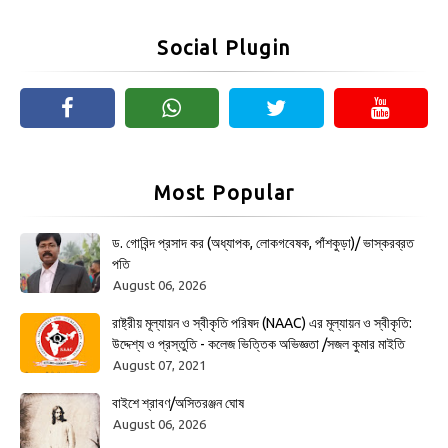
Social Plugin
Most Popular
ড. গোবিন্দ প্রসাদ কর (অধ্যাপক, লোকগবেষক, পাঁশকুড়া)/ ভাস্করব্রত
পতি
August 06, 2026
রাষ্ট্রীয় মূল্যায়ন ও স্বীকৃতি পরিষদ (NAAC) এর মূল্যায়ন ও স্বীকৃতি:
উদ্দেশ্য ও প্রস্তুতি - কলেজ ভিত্তিক অভিজ্ঞতা /সজল কুমার মাইতি
August 07, 2021
বাইশে শ্রাবণ/অসিতরঞ্জন ঘোষ
August 06, 2026