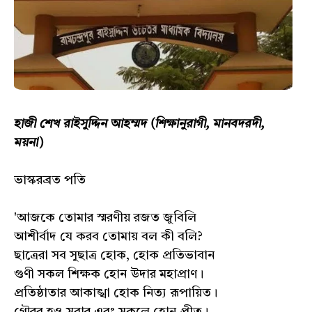
হাজী শেখ রাইসুদ্দিন আহম্মদ (শিক্ষানুরাগী, মানবদরদী,
ময়না)
ভাস্করব্রত পতি
'আজকে তোমার স্মরণীয় রজত জুবিলি
আশীর্বাদ যে করব তোমায় বল কী বলি?
ছাত্রেরা সব সুছাত্র হোক, হোক প্রতিভাবান
গুণী সকল শিক্ষক হোন উদার মহাপ্রাণ।
প্রতিষ্ঠাতার আকাঙ্খা হোক নিত্য রূপায়িত।
গৌরব হও সবার এবং সকলে হোন প্রীত।