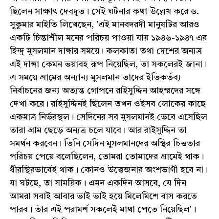
ছিলেন সাক্ষাৎ দেবদূত। সেই ঘটনার কথা উল্লেখ করে ড.
সুকুমার মাইতি লিখেছেন, 'এই মানবদরদী মানুষটির আরও
একটি চিন্তাশীল মনের পরিচয় পাওয়া যায় ১৯৪৬-১৯৪৭ এর
হিন্দু মুসলমান দাঙ্গার সময়ে। কলকাতা তথা দেশের অন্যত্র
এই দাঙ্গা কেমন ভয়াবহ রূপ নিয়েছিল, তা সকলেরই জানা।
এ সময়ে গ্রামের অন্যান্য মুসলমান তাদের ইতিকর্তব্য
নির্বাচনের জন্য অত্যন্ত গোপনে রাইসুদ্দিন আহম্মদের সঙ্গে
দেখা করে। রাইসুদ্দিনই ছিলেন তখন ওইসব লোকের কাছে
একমাত্র নির্ভরস্থল। সেদিনের সব মুসলমানই ভেবে এসেছিল
তারা গ্রাম ছেড়ে অন্যত্র চলে যাবে। আর রাইসুদ্দিন তা
সমর্থন করবেন। তিনি সেদিন মুসলমানদের অস্থির চিত্ততার
পরিচয় পেয়ে বলেছিলেন, তোমরা তোমাদের গ্রামেই থাক।
ধীরস্থিরভাবেই থাক। কোনও উত্তেজনার অংশভাগী হবে না।
যা ঘটছে, তা সাময়িক। এমন একদিন আসবে, যে দিন
আমরা সবাই আবার ভাই ভাই হয়ে মিলেমিশে বাস করতে
পারব। তাঁর এই পরামর্শ সকলেই মাথা পেতে নিয়েছিল'।