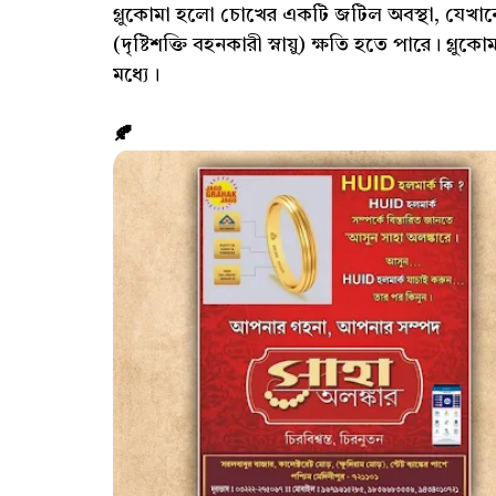
গ্লুকোমা হলো চোখের একটি জটিল অবস্থা, যেখানে
(দৃষ্টিশক্তি বহনকারী স্নায়ু) ক্ষতি হতে পারে। গ্ল
মধ্যে।
🍂