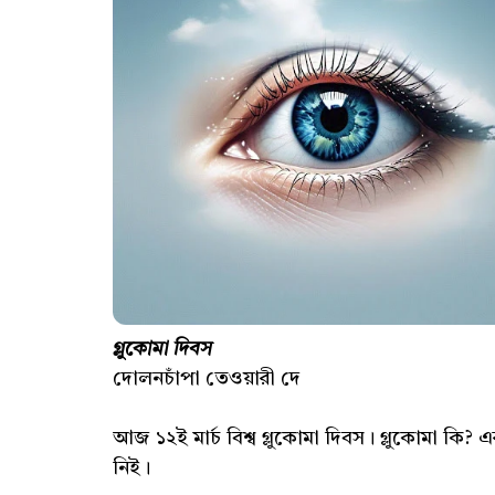
গ্লুকোমা দিবস
দোলনচাঁপা তেওয়ারী দে
আজ ১২ই মার্চ বিশ্ব গ্লুকোমা দিবস। গ্লুকোমা কি
নিই।