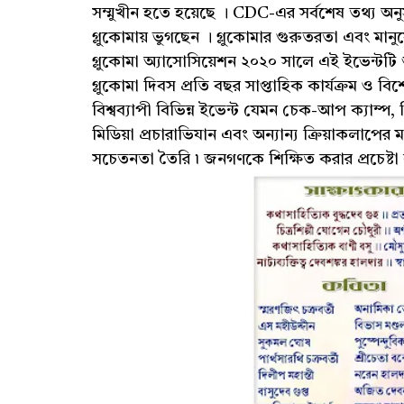
সম্মুখীন হতে হয়েছে । CDC-এর সর্বশেষ তথ্য অনুসারে, 
গ্লুকোমায় ভুগছেন । গ্লুকোমার গুরুতরতা এবং মানুষে
গ্লুকোমা অ্যাসোসিয়েশন ২০২০ সালে এই ইভেন্টটি শ
গ্লুকোমা দিবস প্রতি বছর সাপ্তাহিক কার্যক্রম ও
বিশ্বব্যাপী বিভিন্ন ইভেন্ট যেমন চেক-আপ ক্যাম্প, শি
মিডিয়া প্রচারাভিযান এবং অন্যান্য ক্রিয়াকলাপের 
সচেতনতা তৈরি ৷ জনগণকে শিক্ষিত করার প্রচেষ্টা 