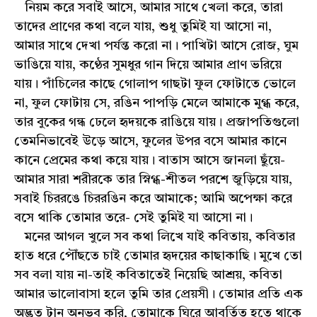
নিয়ম করে সবাই আসে, আমার সাথে খেলা করে, তারা
তাদের প্রাণের কথা বলে যায়, শুধু তুমিই যা আসো না,
আমার সাথে দেখা পর্যন্ত করো না। পাখিটা আসে রোজ, ঘুম
ভাঙিয়ে যায়, কণ্ঠের সুমধুর গান দিয়ে আমার প্রাণ ভরিয়ে
যায়। পাঁচিলের কাছে গোলাপ গাছটা ফুল ফোটাতে ভোলে
না, ফুল ফোটায় সে, রঙিন পাপড়ি মেলে আমাকে মুগ্ধ করে,
তার বুকের গন্ধ ঢেলে হৃদয়কে রাঙিয়ে যায়। প্রজাপতিগুলো
তেমনিভাবেই উড়ে আসে, ফুলের উপর বসে আমার কানে
কানে প্রেমের কথা কয়ে যায়। বাতাস আসে জানলা ছুঁয়ে-
আমার সারা শরীরকে তার স্নিগ্ধ-শীতল পরশে জুড়িয়ে যায়,
সবাই চিররঙে চিররঙিন করে আমাকে; আমি অপেক্ষা করে
বসে থাকি তোমার তরে- সেই তুমিই যা আসো না।
মনের আগল খুলে সব কথা লিখে যাই কবিতায়, কবিতার
হাত ধরে পৌঁছতে চাই তোমার হৃদয়ের কাছাকাছি। মুখে তো
সব বলা যায় না-তাই কবিতাতেই নিয়েছি আশ্রয়, কবিতা
আমার ভালোবাসা হলে তুমি তার প্রেয়সী। তোমার প্রতি এক
অদ্ভুত টান অনুভব করি, তোমাকে ঘিরে আবর্তিত হতে থাকে