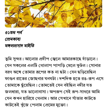
৫১তম পর্ব
প্রেমকাব্য
মঙ্গলপ্রসাদ মাইতি
তুমি সুন্দর। আলোর প্রদীপ জ্বেলে আমারকাছে দাঁড়ালে।
যেন সকলের এলটি গোলাপ পাপড়ি মেলে ফুটল। সোনার
বরণ অঙ্গে তোমার রূপের কত না ছটা। যেন ছড়িয়েছিল
ফাগুন রাতের জোছনার ঘনঘটা। দশদিক হতে রঙ-রূপ এসে
তোমাকে ছুঁয়েছিল। তোমতেই যেন বইছিল নদীর যত
জলধারা, যত ভালোবাসা। অপরূপ সেই রূপ-সাগরে আমি
যেন কখন হারিয়ে গেলাম। আর সেখানে সাঁতার কাটতে
কাটতেই খুঁজে পেলাম প্রেমের মুক্তো।