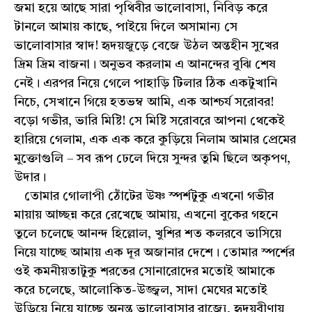
জমা হয়ে আছে সারা পৃথিবীর ভালোবাসা, নিবিড় করে
টানলে আমায় কাছে, পাইয়ে দিলে অসামান্য সে
ভালোবাসার স্বাদ! হৃদয়জুড়ে বেজে উঠল অন্তহীন সুখের
দ্রিম দ্রিম বাজনা। অনুভব করলাম এ আনন্দের বুঝি শেষ
নেই। এরপর নিয়ে গেলে পাহাড়ি টিলার ঠিক একটুখানি
নিচে, সেখানে গিয়ে হতভম্ব আমি, এক আশ্চর্য সরোবর!
বড়ো গভীর, ভারি মিষ্টি! সে মিষ্টি সরোবরে আপনা থেকেই
হারিয়ে গেলাম, এক এক করে কুড়িয়ে নিলাম আমার প্রেমের
মুক্তোগুলি – সব রূপ ঢেলে দিয়ে সুন্দর তুমি ছিলে অকৃপণ,
উদার।
তোমার গোলাপী ঠোঁটের উষ্ণ স্পর্শটুকু এখনো গভীর
মায়ায় আচ্ছন্ন করে রেখেছে আমায়, এখনো বুকের গহনে
তুলে চলেছে আনন্দ হিল্লোল, খুশির শত কলরবে ভাসিয়ে
নিয়ে যাচ্ছে আমায় এক দূর অজানার দেশে। তোমার স্পর্শের
ওই কমনীয়তাটুকু শরতের সোনারোদের মতোই আমাকে
করে চলেছে, আলোকিত-উজ্জ্বল, সাদা মেঘের মতোই
উড়িয়ে নিয়ে যাচ্ছে অনন্ত ভালোবাসার রাজ্যে, হৃদয়বীণায়