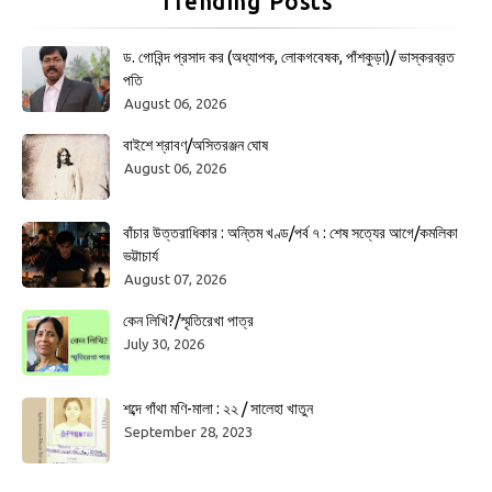
Trending Posts
ড. গোবিন্দ প্রসাদ কর (অধ্যাপক, লোকগবেষক, পাঁশকুড়া)/ ভাস্করব্রত
পতি
August 06, 2026
বাইশে শ্রাবণ/অসিতরঞ্জন ঘোষ
August 06, 2026
বাঁচার উত্তরাধিকার : অন্তিম খণ্ড/পর্ব ৭ : শেষ সত্যের আগে/কমলিকা
ভট্টাচার্য
August 07, 2026
কেন লিখি?/স্মৃতিরেখা পাত্র
July 30, 2026
শব্দে গাঁথা মণি-মালা : ২২ / সালেহা খাতুন
September 28, 2023