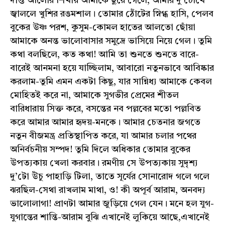
দীপ্ত আলোর শিখায় আমাকে ছুঁয়ে গেলে, আমার দু’চোখে
জ্বাললে খুশির রঙমশাল। তোমার ঠোঁটের স্নিগ্ধ হাসি, পেলব
বুকের উষ্ণ পরশ, কুসুম-কোমল হাতের আলতো ছোঁয়া
আমাকে অনন্ত ভালোবাসার সমুদ্রে ভাসিয়ে নিয়ে গেল। তুমি
কথা বলছিলে, কত কথা! আমি তা শুনতে শুনতে বারে-
বারেই আনমনা হয়ে যাচ্ছিলাম, আবারো নতুনভাবে আবিষ্কার
করলাম-তুমি এমন একটা কিছু, যার সান্নিধ্য আমাকে কেবল
মোহিতই করে না, আমাকে সুগভীর প্রেমের শীতল
বারিধারায় সিক্ত করে, বসন্তের নব পল্লবের মতো পল্লবিত
করে আমার আমার হৃদয়-মনকে। আমার চেতনার জগতে
নতুন বীজমন্ত্র প্রতিস্থাপিত করে, যা আমার চলার পথের
অনির্বচনীয় সম্পদ! তুমি দিলে অধিকার তোমার বুকের
উপত্যকায় খেলা করবার। রমণীয় সে উপত্যকায় সুদৃশ্য
দু’টো উঁচু পাহাড়ি টিলা, তাতে সূর্যের সোনারোদ গলে গলে
ঝরছিল-সেথা রাখলাম মাথা, ও! কী অপূর্ব আরাম, অনবদ্য
ভালোলাগা! প্রাণটা আমার জুড়িয়ে গেল যেন। মনে হল যুগ-
যুগান্তের শান্তি-আরাম বুঝি এখানেই লুকিয়ে আছে,এখানেই