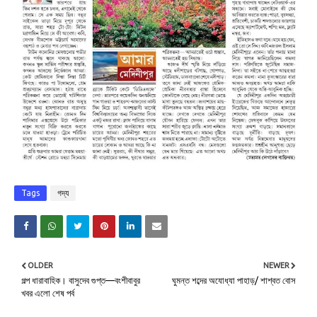
Tags
গদ্য
OLDER
NEWER
গল্প ধারাবাহিক। বাসুদেব গুপ্ত—বংশীবাবুর
ঘুমন্ত শব্দের অযোধ্যা পাহাড়/ শাশ্বত বোস
খবর এলো শেষ পর্ব