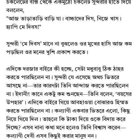
চকলেটের বাক্স থেকে একমুঠো চকলেট সুন্দরীর হাতে দিয়ে
বললেন,
"আজ তাড়াতাড়ি বাড়ি যা। বাচ্চাদের দিস, নিজে খাস।
হ্যাপি মে দিবস!"
সুন্দরী ‘মে দিবস’ মানে না বুঝলেও ওর মুখের হাসি আজ কম
পড়ছিল ওর মনের খুশি প্রকাশ করতে।
এদিকে দরজার বাইরে কী হচ্ছে, সেটা মধুবাবু ঠিক ঠাহর
করতে পারছিলেন না। সুন্দরী যে এসেছে অথচ ভিতরে
আসছে না—তার কারণটা তিনি আন্দাজ করতে পারছিলেন
না। ইদানীং কানে একটু কম শুনছেন—তিনি বলেন, ‘বয়সের
উপহার’। এদিকে বাইরে গিয়ে আবহাওয়া বোঝারও হিম্মত
করতে পারছিলেন না। কল্যাণী একবার ভিতরে এলো, কিছু
নিয়ে গিয়ে দিল। তাহলে কি টাকা দিয়ে ওকে বিদায় করে
দিচ্ছে? এসব নানা কথা মনে হলেও তিনি বিশ্বাস করেন—
কল্যাণী দেবী এসব কিছুই করার মানুষ নন।