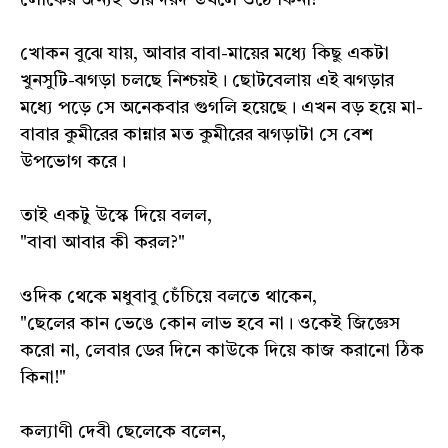
লোকের জন্যই তার দরদ উথলে ওঠে কিনা!"
খোকন বুঝে যায়, আবার বাবা-মায়ের মধ্যে কিছু একটা
খুনসুটি-ঝগড়া চলছে নিশ্চয়ই। ছোটবেলায় এই ঝগড়ার
মধ্যে পড়ে সে অনেকবার গুগলি হয়েছে। এখন বড় হয়ে মা-
বাবার কুমীরের কান্নার মত কুমীরের ঝগড়াটা সে বেশ
উপভোগ করে।
তাই একটু উস্কে দিয়ে বলল,
"বাবা আবার কী করল?"
ওদিক থেকে মধুবাবু চেঁচিয়ে বলতে থাকেন,
"ছেলের কান ভেঙে কোন লাভ হবে না। ওকেই জিজ্ঞেস
করো না, লেবার ডের দিনে কাউকে দিয়ে কাজ করানো ঠিক
কিনা!"
কল্যাণী দেবী ছেলেকে বলেন,