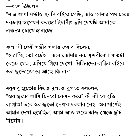
—বলে উঠলেন,
"মাত্র আধা ঘণ্টাও হয়নি বাইরে গেছি, তাও আমার পথ চেয়ে
দরজায় অপেক্ষা করছো! ইদানীং তুমি দেখছি আমাকে
একদম চোখে হারাচ্ছো।"
কল্যাণী দেবী গম্ভীর গলায় জবাব দিলেন,
"হারাচ্ছি তো বটেই—তবে তোমায় নয়, সুন্দরীকে। সাতটা
বেজে গেল, এগিয়ে গিয়ে দেখো, মিত্তিরদের বাড়ির বাইরে
ওর জুতোজোড়া আছে কি না?"
মধুবাবু জুতোর ফিতে খুলতে খুলতে বললেন,
"ওর জুতো আমি চিনবো কেমন করে? কী কী যে বুদ্ধি
লাগাও! তবে ওর জুতো দেখার দরকার নেই। ওর সাথেই
আমার দেখা হয়েছিল, আমি আজ ওকে কাজ থেকে ছুটি
দিয়েছি।"