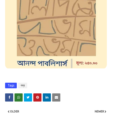
Tags
গদ্য
OLDER
NEWER