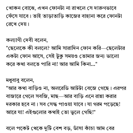
খোকন বোঝে, এখন ফোনটা না রাখলে সে দারুণভাবে
ফেঁসে যাবে। তাই তাড়াতাড়ি কাজের বাহানা করে ফোনটা
রেখে দেয়।
কল্যাণী দেবী বলেন,
"ছেলেকে কী বললে? আমি সারাদিন ফোন করি—ছেলেটার
একটা ফোন আসে, সেই টুকু সময়ও তোমার জন্য ভালো
করে কথা বলতে পারি না! আর আমি কিনা..."
মধুবাবু বলেন,
"আর কথা বাড়িও না, অলরেডি আটটা বেজে গেছে। এরপর
বাজারে গেলে সবজি, মাছ—আর বাড়ি এনে রান্না করার
দরকার হবে না। সব সেদ্ধ পাওয়া যাবে। যা গরম পড়েছে!
আরে যা! এইগুলোর কথাই তো ভুলে গেছি!"
বলে পকেট থেকে দুটি বেশ বড়, ডাঁসা কাঁচা আম বের