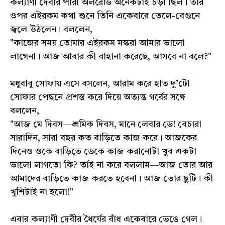
কল্যাণী দেবীর পারা অলরেডি অনেকটাই চড়া ছিল। তার
ওপর এইরকম কথা শুনে তিনি একেবারে তেলে-বেগুনে
জ্বলে উঠলেন। বললেন,
"কাজের সময় তোমার এইরকম মস্করা আমার ভালো
লাগেনা। আজ আবার কী বাহানা করেছে, আসবে না বলে?"
মধুবাবু সোফায় এসে বসলেন, আরাম করে হাত দু’টো
সোফার পেছনে প্রশস্ত করে দিয়ে অত্যন্ত গর্বের সঙ্গে
বললেন,
"আজ মে দিবস—শ্রমিক দিবস, মানে লেবার ডে! বেচারা
সারাদিন, সারা বছর কত বাড়িতে কাজ করে। আজকের
দিনেও ওকে বাড়িতে ডেকে কাজ করানোটা খুব একটা
ভালো লাগতো কি? তাই না করে বললাম—আজ তোর আর
আমাদের বাড়িতে কাজ করতে হবেনা। আজ তোর ছুটি। কী
খুশিটাই না হলো!"
এবার কল্যাণী দেবীর ধৈর্যের বাঁধ একেবারে ভেঙে গেল।