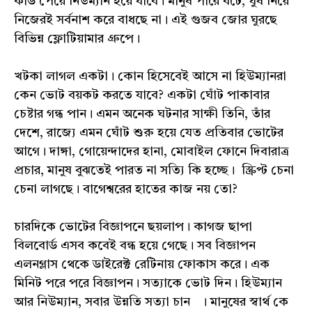
কার্ড পেয়ে নিউম্যান হয়ে যাবে। মানুষ পারে বটে, ঘুষ নিয়ে
নিজেরই সর্বনাশ করে বাধছে না। এই গুজব জোর ঘুরছে
বিভিন্ন ফ্লোটিয়ামার গ্রুপে।
খটকা লাগল একটা। কোন হিসেবেই আসে না হিউম্যানরা
কেন ভোট বয়কট করতে যাবে? একটা ঘোঁট পাকাবার
চেষ্টার গন্ধ পান। এমন অনেক ঘটনার সাক্ষী তিনি, তাঁর
দেশে, রাজ্যে এমন ঘোঁট শুরু হয়ে যেত প্রতিবার ভোটের
আগে। দাঙ্গা, গোয়েন্দাদের হানা, মোবাইল ফোনে দিবারাত্র
প্রচার, মানুষ বুঝতেই পারত না সত্যি কি হচ্ছে। স্ক্রিপ্ট চেনা
চেনা লাগছে। বাগেশ্বরের হাতের কাজ নয় তো?
চারদিকে ভোটের বিজ্ঞাপনে ছয়লাপ। কাগজ ছাপা
বিলবোর্ড এসব কবেই বন্ধ হয়ে গেছে। সব বিজ্ঞাপন
এলনগ্লাস থেকে ডাইরেক্ট রেটিনায় ফোকাস করে। এক
মিনিট পরে পরে বিজ্ঞাপন। সত্যাকে ভোট দিন। হিউম্যান
আর নিউম্যান, সবার উন্নতি সত্যা চান । মানুষের স্বার্থ কে