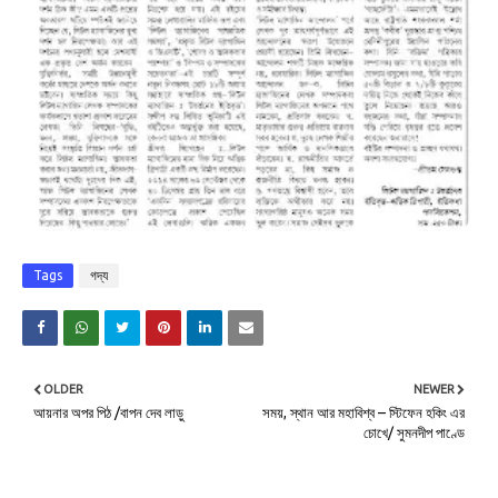
Tags
গদ্য
OLDER
NEWER
আয়নার অপর পিঠ /বাপন দেব লাড়ু
সময়, স্থান আর মহাবিশ্ব – স্টিফেন হকিং এর
চোখে/ সুমনদীপ পাণ্ডে