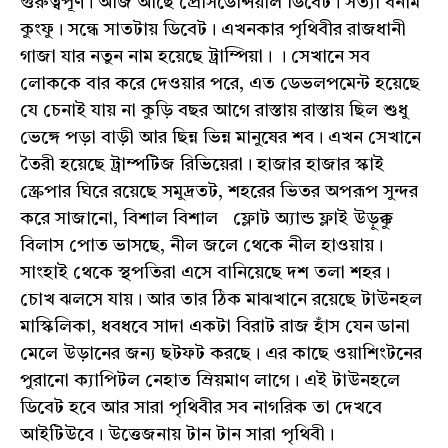
গুরুত্বপূর্ণ। আজ আছে প্রেসিডেন্সিয়াল ডিবেট। সত্যা বনাম
কুংফু। সন্ধে সাতটায় ডিবেট। এখনকার পৃথিবীর রাজধানী
গাজা যার নতুন নাম হয়েছে ট্রাম্পিয়া। । সেখানে সব
লোককে বার করে দেওয়ার পরে, এত ডেভলপমেন্ট হয়েছে
যে চেনাই যায় না কুড়ি বছর আগে রাস্তায় রাস্তায় ছিল শুধু
ভেঙ্গে পড়া বাড়ী আর ছিন্ন ভিন্ন মানুষের শব। এখন সেখানে
তৈরী হয়েছে ট্রাম্পটিজ রিভিয়েরা। হাজার হাজার স্কাই
স্ক্রেপার ঘিরে রয়েছে সমুদ্রতট, শহরের ভিতর অপরূপ সুন্দর
করে সাজানো, বিশাল বিশাল ফ্লোট অ্যান্ড ফ্লাই উড়ুক্কু
বিলাস পোত ভাসছে, নীল জলে থেকে নীল হাওয়ায়।
সাংহাই থেকে স্থপতিরা এসে বানিয়েছে দশ তলা শহর।
চোখ ঝলসে যায়। আর তার ঠিক মাঝখানে রয়েছে টাউনহল
মাস্কিলিকা, ধবধবে সাদা একটা বিরাট রাজ হাঁস যেন ডানা
মেলে উড়ানের জন্য ছটফট করছে। এর কাছে ওয়াশিংটনের
পুরানো ক্যাপিটল নেহাত ম্রিয়মাণ লাগে। এই টাউনহলে
ডিবেট হবে আর সারা পৃথিবীর সব নাগরিক তা দেখবে
আইটিউবে। উত্তেজনায় টান টান সারা পৃথিবী।