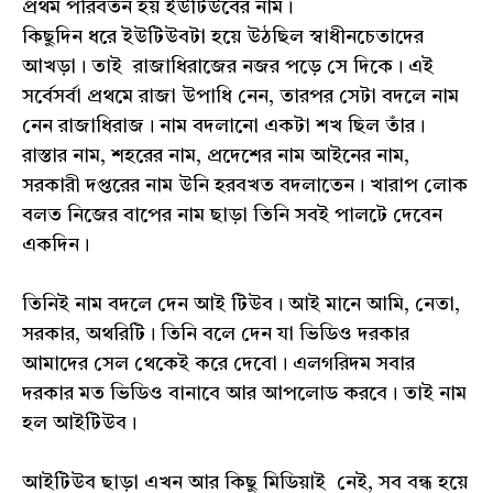
প্রথম পরিবর্তন হয় ইউটিউবের নাম।
কিছুদিন ধরে ইউটিউবটা হয়ে উঠছিল স্বাধীনচেতাদের
আখড়া। তাই রাজাধিরাজের নজর পড়ে সে দিকে। এই
সর্বেসর্বা প্রথমে রাজা উপাধি নেন, তারপর সেটা বদলে নাম
নেন রাজাধিরাজ। নাম বদলানো একটা শখ ছিল তাঁর।
রাস্তার নাম, শহরের নাম, প্রদেশের নাম আইনের নাম,
সরকারী দপ্তরের নাম উনি হরবখত বদলাতেন। খারাপ লোক
বলত নিজের বাপের নাম ছাড়া তিনি সবই পালটে দেবেন
একদিন।
তিনিই নাম বদলে দেন আই টিউব। আই মানে আমি, নেতা,
সরকার, অথরিটি। তিনি বলে দেন যা ভিডিও দরকার
আমাদের সেল থেকেই করে দেবো। এলগরিদম সবার
দরকার মত ভিডিও বানাবে আর আপলোড করবে। তাই নাম
হল আইটিউব।
আইটিউব ছাড়া এখন আর কিছু মিডিয়াই নেই, সব বন্ধ হয়ে