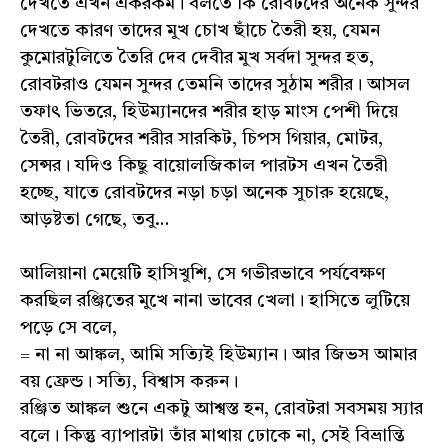
দেখতে এখন একরকম। বলতে কি রোবটদের অনেক সুন্দর
দেখতে কারণ তাদের মুখ চোখ ছাঁচে তৈরী হয়, যেমন
কুমোরটুলিতে তৈরি দেব দেবীর মুখ সর্বদা সুন্দর হত,
রোবটরাও যেমন সুন্দর তেমনি তাদের সুঠাম শরীর। আসল
তফাৎ ভিতরে, হিউম্যানদের শরীর হাড় মাংস পেশী দিয়ে
তৈরী, রোবটদের শরীর সারকিট, চিপস গিয়ার, মোটর,
সেন্সর। যদিও কিছু বায়োলজিকাল পারটস এখন তৈরী
হচ্ছে, যাতে রোবটদের নড়া চড়া অনেক সুচারু হয়েছে,
আড়ষ্টতা গেছে, তবু…
আলিয়ানা মেয়েটি হাসিখুশি, সে গভীরভাবে পর্যবেক্ষণ
করছিল রঞ্জিতের মুখে নানা ভাবের খেলা। হাসিতে লুটিয়ে
পড়ে সে বলে,
= না না আঙ্কল, আমি সত্যিই হিউম্যান। আর জিভস আমার
বয় ফ্রেন্ড। সত্যি, বিশ্বাস করুন।
রঞ্জিত আঙ্কল শুনে একটু আশ্বস্ত হন, রোবটরা সবসময় স্যার
বলে। কিন্তু ব্যাপারটা তাঁর মাথায় ঢোকে না, সেই বিভ্রান্তি