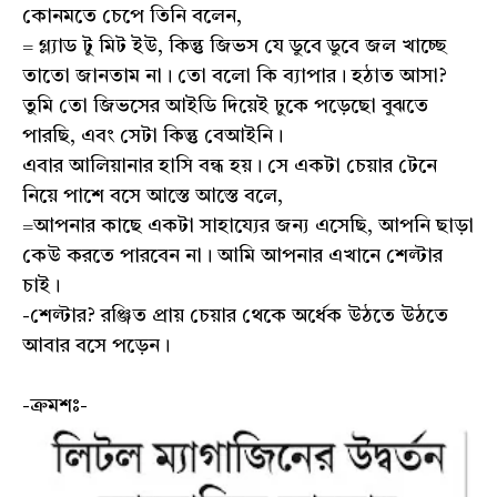
কোনমতে চেপে তিনি বলেন,
= গ্ল্যাড টু মিট ইউ, কিন্তু জিভস যে ডুবে ডুবে জল খাচ্ছে
তাতো জানতাম না। তো বলো কি ব্যাপার। হঠাত আসা?
তুমি তো জিভসের আইডি দিয়েই ঢুকে পড়েছো বুঝতে
পারছি, এবং সেটা কিন্তু বেআইনি।
এবার আলিয়ানার হাসি বন্ধ হয়। সে একটা চেয়ার টেনে
নিয়ে পাশে বসে আস্তে আস্তে বলে,
=আপনার কাছে একটা সাহায্যের জন্য এসেছি, আপনি ছাড়া
কেউ করতে পারবেন না। আমি আপনার এখানে শেল্টার
চাই।
-শেল্টার? রঞ্জিত প্রায় চেয়ার থেকে অর্ধেক উঠতে উঠতে
আবার বসে পড়েন।
-ক্রমশঃ-