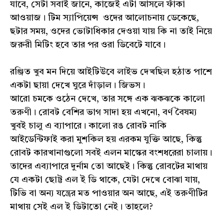
যাবে, সেটা সবাই জানে, কাজেই এটা আসলে ফাঁকা
আওয়াজ। টিম স্যাপিয়েন্স ওদের আলোচনায় ডেকেছে,
ছটার সময়, ওদের ভোটাধিকার দেওয়া যায় কি না তাই নিয়ে
জরুরী মিটিং হবে তার পর ওরা ডিবেটে যাবে।
রঞ্জিত খুব মন দিয়ে আইটিউবে লাইভ দেখছিল হঠাত পাশে
একটা ছায়া দেখে ঘুরে দাঁড়াল। জিভস।
আরো চমকে ওঠেন দেখে, তার সঙ্গে এক ঝকঝকে কালো
তরুণী। রোবট বেশির ভাগ সাদা হয় এখনো, বর্ণ বৈষম্য
খুবই চালু এ ব্যাপারে। কালো রঙ রোবট নাকি
আইডেন্টিফাই করা মুশকিল হয় এরকম যুক্তি আছে, কিন্তু
রোবট কারখানাগুলো সবই এলন মাস্কের বংশধরেরা চালায়।
তাদের এব্যাপারে দুর্নাম তো আছেই। কিন্তু রোবটের মাথায়
যে একটা ছোট্ট এল ই ডি থাকে, যেটা দেখে বোঝা যায়,
টিভি বা অন্য যন্ত্রের মত পাওয়ার অন আছে, এই তরুণীটির
মাথায় সেই এল ই ডিটাতো নেই। তাহলে?