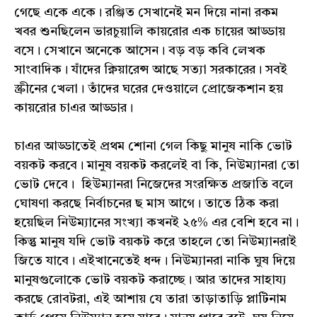
গেছে একে একে। রঞ্জিত সেখানেই মন দিয়ে নানা রকম
খবর শুনছিলেন ভারচুয়ালি কায়রোর এক চায়ের আড্ডায়
বসে। সেখানে অনেকে আসেন। বড় বড় কবি লেখক
সাংবাদিক। যাঁদের ক্নিয়ারেন্স আছে সত্যা সরকারের। সবই
স্ক্রীনের খেলা। তাঁদের ঘরের দেওয়ালে প্রোজেকশান হয়
কায়রোর চাএর আড্ডার।
চাএর আড্ডাতেই প্রথম শোনা গেল কিছু মানুষ নাকি ভোট
বয়কট করবে। মানুষ বয়কট করলেই বা কি, নিউম্যানরা তো
ভোট দেবে। হিউম্যানরা নিজেদের সংরক্ষিত প্রজাতি বলে
ঘোষণা করছে নির্বাচনের ছ মাস আগে। তাতে ঠিক করা
হয়েছিল নিউম্যানের সংখ‍্যা কখনই ২৫% এর বেশি হবে না।
কিন্তু মানুষ যদি ভোট বয়কট করে তাহলে তো নিউম্যানরাই
জিতে যাবে। এইখানেতেই ধন্দ। নিউম্যানরা নাকি ঘুষ দিয়ে
মানুষগুলোকে ভোট বয়কট করাচ্ছে। আর তাদের সাহায্য
করছে রোবটরা, এই আশায় যে তারা তাড়াতাড়ি প্লাটিনাম