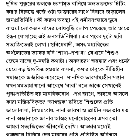
দূষিত পুকুরের জলকে চরণামৃত বানিয়ে অন্ধভক্তদের চিটিং
করার বিরুদ্ধে গর্জে ওঠা ডাক্তারের সাথে বিবাদে জড়ালেন
জনপ্রতিনিধি। কী করুণ অবস্থা এই ধর্মীয়সংস্কারে ডুবে
যাওয়া লোকজন যাদের বোধবুদ্ধি লোপ পেয়েছে আর তাতে
ইন্ধন যোগাচ্ছে এই জনপ্রতিনিধিরা। এর পরের দুটো ছবি
সত্যজিতেরই লেখা। সুবিধেবাদী, অসৎ মধ্যবিত্তের
অর্থলোভের ভয়ঙ্কর ছবি ‘শাখা-প্রশাখা’ যেখানে শিশুও
জেনে যাচ্ছে দু-নম্বরি কথাটা। অসদাচরণ অহঙ্কার এবং ধর্মের
চেয়ে বড় উচ্চবিত্ত হওয়ার বাসনা, কথার চাবুকে নীতিহীন
সমাজকে জর্জরিত করেছেন। মানসিক ভারসাম্যহীন সন্তান
যখন মমতামাখানো আবেগে ‘বাবা’ বলে ডাকে সেখানেই
পুনঃপ্রতিষ্ঠিত হয় মানবিকবোধ। প্রশ্ন জাগে, তাহলে আসলে
কারা মস্তিষ্কবিকৃত? ‘আগন্তুক’ ছবিতে শিশুদের প্রতি
ভালোবাসা, বিস্ময়বোধ, নানা জায়গা ও প্রাচীন সভ্যতার মত
নানা অজানাকে জানার আগ্রহ মনোমোহনের এসব তো
আমরা সত্যজিতের জীবনেই দেখি। আড্ডার মধ্যেই
গল্পচ্ছলে চিনিয়ে দেন মানুষের প্রতি প্রতিষ্ঠিত অবিশ্বাস