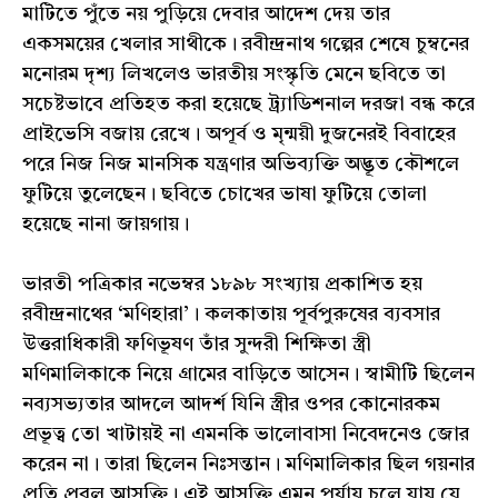
মাটিতে পুঁতে নয় পুড়িয়ে দেবার আদেশ দেয় তার
একসময়ের খেলার সাথীকে। রবীন্দ্রনাথ গল্পের শেষে চুম্বনের
মনোরম দৃশ্য লিখলেও ভারতীয় সংস্কৃতি মেনে ছবিতে তা
সচেষ্টভাবে প্রতিহত করা হয়েছে ট্র্যাডিশনাল দরজা বন্ধ করে
প্রাইভেসি বজায় রেখে। অপূর্ব ও মৃন্ময়ী দুজনেরই বিবাহের
পরে নিজ নিজ মানসিক যন্ত্রণার অভিব্যক্তি অদ্ভূত কৌশলে
ফুটিয়ে তুলেছেন। ছবিতে চোখের ভাষা ফুটিয়ে তোলা
হয়েছে নানা জায়গায়।
ভারতী পত্রিকার নভেম্বর ১৮৯৮ সংখ্যায় প্রকাশিত হয়
রবীন্দ্রনাথের ‘মণিহারা’। কলকাতায় পূর্বপুরুষের ব্যবসার
উত্তরাধিকারী ফণিভূষণ তাঁর সুন্দরী শিক্ষিতা স্ত্রী
মণিমালিকাকে নিয়ে গ্রামের বাড়িতে আসেন। স্বামীটি ছিলেন
নব্যসভ্যতার আদলে আদর্শ যিনি স্ত্রীর ওপর কোনোরকম
প্রভূত্ব তো খাটায়ই না এমনকি ভালোবাসা নিবেদনেও জোর
করেন না। তারা ছিলেন নিঃসন্তান। মণিমালিকার ছিল গয়নার
প্রতি প্রবল আসক্তি। এই আসক্তি এমন পর্যায় চলে যায় যে