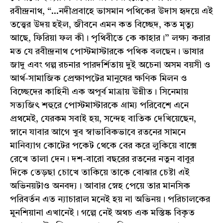
রবীন্দ্রনাথ, “...নদীপ্রবাহে ভাসমান পথিকের উদাস হৃদয়ে এই
তত্ত্বের উদয় হইল, জীবনে এমন কত বিচ্ছেদ, কত মৃত্যু
আছে, ফিরিয়া ফল কী। পৃথিবীতে কে কাহার।” লক্ষ্য করার
মত যে রবীন্দ্রনাথ পোস্টমাস্টারকে পথিক বলছেন। ভাষার
জাদু এবং গল্প রচনার পারদর্শিতায় দুই অচেনা অসম বয়সী ও
আর্থ-সামাজিক প্রেক্ষাপটের মানুষের ক্ষণিক মিলন ও
বিচ্ছেদের কাহিনী এক অপূর্ব মাত্রায় উন্নীত। সিনেমায়
সত্যজিৎ শহুরে পোস্টমাস্টারকে গ্রাম্য পরিবেশে এনে
প্রথমেই, যেরকম সবাই হয়, সন্দেহ বাতিক দেখিয়েছেন,
স্নানে যাবার আগে খুব স্বাভাবিকভাবে রতনের সামনে
মানিব্যাগ কোটের পকেট থেকে বের করে লুকিয়ে বাক্সে
রেখে তালা দেন। দশ-বারো বছরের রতনের নতুন বাবুর
দিকে তেড়ছা চোখে তাকিয়ে তাকে বোঝার চেষ্টা এই
অভিনয়টাও অনবদ্য। আবার স্নেহ পেয়ে তার মানসিক
পরিবর্তন এত ন্যাচারাল মনেই হয় না অভিনয়। পরিচালকের
মুনশিয়ানা এখানেই। গল্পে নেই অথচ এক মস্তিষ্ক বিকৃত