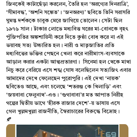
জিনকেই কাটাছেঁড়া করলেন, তৈরি হল ‘অরণ্যের দিনরাত্রি’,
‘সীমাবদ্ধ’, ‘অশনি সঙ্কেত’। ‘জনঅরণ্য’ ছবিতে তিনি সরাসরি
ঘুমন্ত দর্শককে চাবুক মেরে জাগিয়ে তোলেন। সেটা ছিল
১৯৭৬ সাল। টাকার লোভে মধ্যবিত্ত ঘরের মা-বোনকে বৃহৎ
পুঁজিপতির অঙ্কশায়িনী করে দিতে কুণ্ঠা বোধ করে না এই
ভয়াবহ সত্য উচ্চারিত হল। নারী ও মাতৃজাতির প্রতি
মধ্যবিত্তের ভক্তির পেছনে খেলা করে নারীমাংস-ব্যবসাকে
আড়াল করার একটা আত্মপ্রতারণা। সিনেমা হল থেকে মাথা
নিচু করে বেরিয়ে এসে শঙ্খ ঘোষ বলেছিলেন সত্যজিৎ এবার
আমাদের দেখে ফেলেছেন পুরোপুরি। এই দেখা ‘নায়ক’
ছবিতেও আছে, এবং চলেছে ‘শতরঞ্জ কে খিলাড়ি’ এবং
‘জয়বাবা ফেলুনাথ’-এও। ‘গুগাবাবা’র মত আপাত নিরীহ
গল্পের দ্বিতীয় ভাগে ‘হীরক রাজার দেশে’-য় ভাষায় এসে
গেল খুল্লমখুল্লা রাজনীতি, স্বৈরাচারের বিরুদ্ধে বিদ্রোহ।
🍂