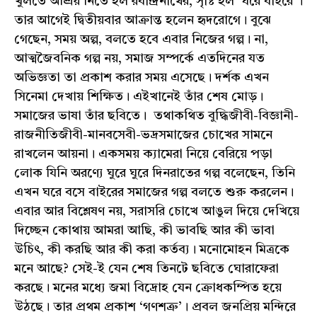
খুলতে আশ্রয় নিতে হল রবীন্দ্রনাথের, সৃষ্টি হল ‘ঘরে বাইরে’।
তার আগেই দ্বিতীয়বার আক্রান্ত হলেন হৃদরোগে। বুঝে
গেছেন, সময় অল্প, বলতে হবে এবার নিজের গল্প। না,
আত্মজৈবনিক গল্প নয়, সমাজ সম্পর্কে এতদিনের যত
অভিজ্ঞতা তা প্রকাশ করার সময় এসেছে। দর্শক এখন
সিনেমা দেখায় শিক্ষিত। এইখানেই তাঁর শেষ মোড়।
সমাজের ভাষা তাঁর ছবিতে। তথাকথিত বুদ্ধিজীবী-বিজ্ঞানী-
রাজনীতিজীবী-মানবসেবী-ভদ্রসমাজের চোখের সামনে
রাখলেন আয়না। একসময় ক্যামেরা নিয়ে বেরিয়ে পড়া
লোক যিনি অরণ্যে ঘুরে ঘুরে দিনরাতের গল্প বলেছেন, তিনি
এখন ঘরে বসে বাইরের সমাজের গল্প বলতে শুরু করলেন।
এবার আর বিশ্লেষণ নয়, সরাসরি চোখে আঙুল দিয়ে দেখিয়ে
দিচ্ছেন কোথায় আমরা আছি, কী ভাবছি আর কী ভাবা
উচিৎ, কী করছি আর কী করা কর্তব্য। মনোমোহন মিত্রকে
মনে আছে? সেই-ই যেন শেষ তিনটে ছবিতে ঘোরাফেরা
করছে। মনের মধ্যে জমা বিদ্রোহ যেন ক্রোধকম্পিত হয়ে
উঠছে। তার প্রথম প্রকাশ ‘গণশত্রু’। প্রবল জনপ্রিয় মন্দিরে