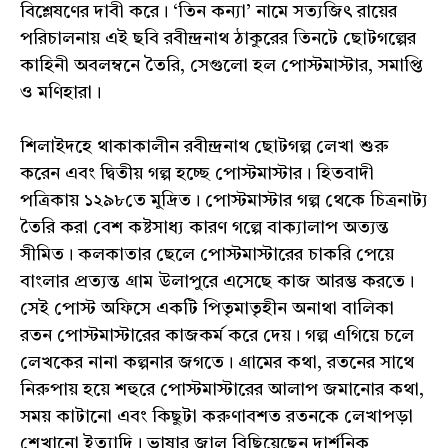
বিশ্লেষণের দাবী করে। ‘তিন কন্যা’ নামে সত্যজিৎ রায়ের
পরিচালনায় এই ছবি রবীন্দ্রনাথ ঠাকুরের তিনটে ছোটগল্পের
কাহিনী অবলম্বনে তৈরি, সেগুলো হল পোস্টমাস্টার, সমাপ্তি
ও মণিহারা।
শিলাইদহে থাকাকালীন রবীন্দ্রনাথ ছোটগল্প লেখা শুরু
করেন এবং দ্বিতীয় গল্প হচ্ছে পোস্টমাস্টার। হিতবাদী
পত্রিকায় ১২৯৮তে মুদ্রিত। পোস্টমাস্টার গল্প থেকে চিত্রনাট্য
তৈরি করা বেশ কষ্টসাধ্য কারণ গল্পে বাক্যালাপ অত্যন্ত
সীমিত। কলকাতার ছেলে পোস্টমাস্টারের চাকরি পেয়ে
বাংলার প্রত্যন্ত গ্রাম উলাপুরে এসেছে কাজ আরম্ভ করতে।
সেই পোস্ট অফিসে একটি পিতৃমাতৃহীন অনাথা বালিকা
রতন পোস্টমাস্টারের কাজকর্ম করে দেয়। গল্প এগিয়ে চলে
লেখকের নানা কল্পনার জগতে। গ্রামের কথা, রতনের সাথে
নিরুপায় হয়ে শহুরে পোস্টমাস্টারের আলাপ জমানোর কথা,
সময় কাটানো এবং কিছুটা করুণাবশত রতনকে লেখাপড়া
শেখানো ইত্যাদি। ভাষার জাল বিছিয়েছেন দার্শনিক