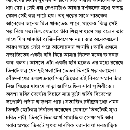
আবেগের মিশ্রণ যুগলবন্দি রূপে নিজ সত্তায় আমাদের কাছে
ধরা দেয়। সেই ধরা দেওয়াটাও আবার দর্শকদের মধ্যে স্বতন্ত্র
যেমন সেই গল্প পাঠে হয়। তবু গল্পের সাথে পাঠকের
আবেগের অনেক মিল থাকতেও পারে, থাকেও কিন্তু সেই
গল্প নিয়ে সত্যজিৎ যেভাবে তাঁর শিল্প মাধ্যমে গল্প বলেন তার
সাথে মিল থাকাটা ব্যক্তি-নিরপেক্ষ নয়। তার অনেকগুলো
কারণ আছে সেটা পরে আলোচনায় আসছি। আমি প্রথমে
সত্যজিতের একটা ছবি নিয়ে আমার নিজস্ব মনের ভাবনার
কথা বলব। আসলে এটা একটা ছবি হলেও এর মধ্যে রয়েছে
তিনটে গল্প যেন দুই মলাটের ভেতর তিনটে গল্প বলছেন।
রবীন্দ্রনাথের জন্মশতবর্ষে সত্যজিতের এই বিনম্র সম্মান তাঁর
নিজ শিল্পের মাধ্যমে সাড়া জাগিয়েছিল সারা পৃথিবীতে।
অবশ্য ছবির দৈর্ঘ্যের বিচারে মাত্র দুটো ছবিই বিদেশের
রূপোলী পর্দায় ছাড়পত্র পায়। সত্যজিৎ রবীন্দ্রনাথের এমন
তিনটে ছোটগল্প নির্বাচন করেছেন যেখানে তিনটেরই মূখ্য
চরিত্র নারী, তিনটে ভিন্ন আর্থ-সামাজিক প্রেক্ষাপট আর
সবার ওপরে তিনটে পৃথক মানসিক ঘরানার যা মনস্তাত্ত্বিক