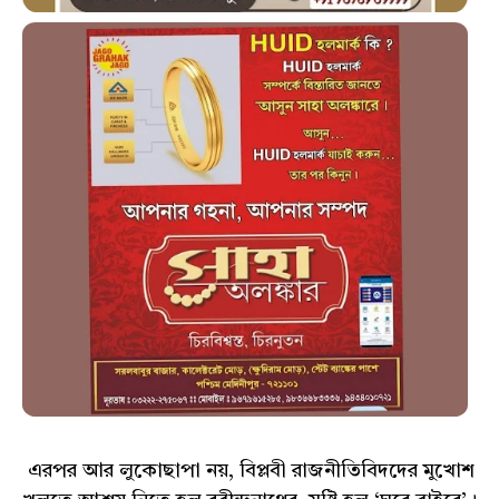
এরপর আর লুকোছাপা নয়, বিপ্লবী রাজনীতিবিদদের মুখোশ