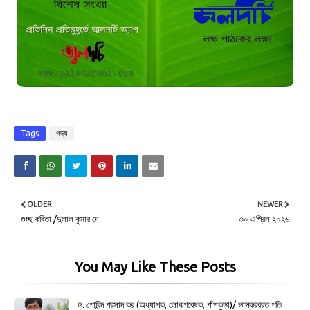
Tags
গদ্য
OLDER
NEWER
গুচ্ছ কবিতা /দুলাল কুমার দে
৩০ এপ্রিল ২০২৬
You May Like These Posts
ড. গোবিন্দ প্রসাদ কর (অধ্যাপক, লোকগবেষক, পাঁশকুড়া)/ ভাস্করব্রত পতি