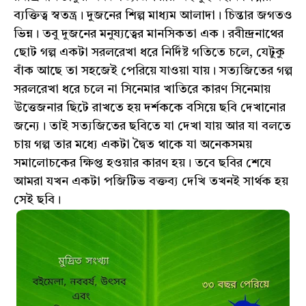
ব্যক্তিত্ব স্বতন্ত্র। দুজনের শিল্প মাধ্যম আলাদা। চিন্তার জগতও
ভিন্ন। তবু দুজনের মনুষ্যত্বের মানসিকতা এক। রবীন্দ্রনাথের
ছোট গল্প একটা সরলরেখা ধরে নির্দিষ্ট গতিতে চলে, যেটুকু
বাঁক আছে তা সহজেই পেরিয়ে যাওয়া যায়। সত্যজিতের গল্প
সরলরেখা ধরে চলে না সিনেমার খাতিরে কারণ সিনেমায়
উত্তেজনার ছিটে রাখতে হয় দর্শককে বসিয়ে ছবি দেখানোর
জন্যে। তাই সত্যজিতের ছবিতে যা দেখা যায় আর যা বলতে
চায় গল্প তার মধ্যে একটা দ্বৈত থাকে যা অনেকসময়
সমালোচকের ক্ষিপ্ত হওয়ার কারণ হয়। তবে ছবির শেষে
আমরা যখন একটা পজিটিভ বক্তব্য দেখি তখনই সার্থক হয়
সেই ছবি।