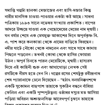
সমাপ্তি গল্পটা হালকা মেজাজের এবং হাসি-মজার কিন্তু
নারীর মানসিক চাওয়া-পাওয়ার একটা কষ্ট আছে। সাধনা
পত্রিকায় ১৮৯৩ সালে নভেম্বর সংখ্যায় প্রকাশিত। বাপের
আদরে উচ্ছন্নে যাওয়া এক গেছোমেয়ের মেয়ের নাম মৃন্ময়ী।
ঘন বর্ষার শেষে এক মেঘমুক্ত আকাশের দিনে অপূর্বকৃষ্ণ বি.
এ. পাশ করে কলকাতা থেকে গ্রামের বাড়িতে ফিরছেন।
নদীর ঘাটে নৌকো থেকে নামলেন এবং সাথে সাথে কাদায়
পিছলে পড়লেন। তখনই কোথা থেকে হাসির ফোয়ারা
উঠল। অপূর্ব চিনতে পারল মেয়েটিকে, মৃন্ময়ী। হাস্যরস
দিয়ে এই কাহিনী শুরু এবং আগাগোড়া লেখক সেই
রসটিকে নীরস হতে দেন নি। গল্পের রসের শেষটুকু রবীন্দ্রনাথ
শেষ প্যারাগ্রাফে ঢেলে দিয়েছেন – “হঠাৎ বলয়নিক্কণশব্দে
একটি সুকোমল বাহুপাশ তাহাকে সুকঠিন বন্ধনে বাঁধিয়া
ফেলিল এবং একটি পুষ্পপুটতুল্য ওষ্ঠাধর দস্যুর মত আসিয়া
পড়িয়া অবিরল অশ্রুজলসিক্ত আবেগপূর্ণ চুম্বনে তাহাকে