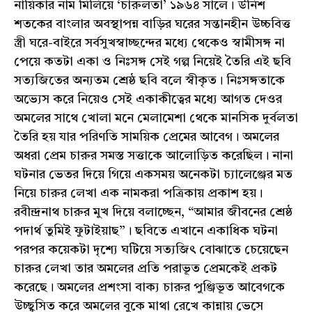
নায়িকার নাম মিলিয়ে ‘চারুলতা’ ১৯৬৪ সালে। উনিশ
শতকের বাংলার অবস্থাপন্ন বাড়ির ঘরের সন্তানহীন উচ্চবিত্ত
স্ত্রী ঘরে-বাইরে সর্বসুখস্বাচ্ছন্দের মধ্যে থেকেও স্বামীসঙ্গ না
পেয়ে কতটা একা ও নিঃসঙ্গ সেই গল্প নিয়েই তৈরি এই ছবি
সত্যজিতের অন্যতম শ্রেষ্ঠ ছবি বলে স্বীকৃত। নিঃসঙ্গতাকে
অভ্যেস করে নিয়েও সেই একাকীত্বের মধ্যে আগত দেওর
অমলের সাথে খোলা মনে মেলামেশা থেকে মানসিক দুর্বলতা
তৈরি হয় যার পরিণতি সাময়িক প্রেমের আবেগ। অমলের
অধরা প্রেম চারুর সমস্ত সত্তাকে আলোড়িত করেছিল। নানা
ঘটনার ভেতর দিয়ে গিয়ে একসময় অনেকটা চ্যালেঞ্জের মত
নিয়ে চারুর লেখা এক নামকরা পত্রিকায় প্রকাশ হয়।
রবীন্দ্রনাথ চারুর মুখ দিয়ে বলাচ্ছেন, “আমার জীবনের শ্রেষ্ঠ
পদার্থ তুমিই ফুটাইয়াছ”। ছবিতে এখানে একাধিক ঘটনা
পরপর কয়েকটা দৃশ্যে ঘটিয়ে সত্যজিৎ বোঝাতে চেয়েছেন
চারুর লেখা তার অমলের প্রতি পরাভূত প্রেমকেই প্রকট
করেছে। অমলের প্রশংসা বাক্য চারুর পুঞ্জিভূত আবেগকে
উচ্ছ্বসিত করে অমলের বুকে মাথা রেখে কান্নায় ভেসে