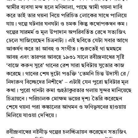
স্বামীর ব্যবসা মন্দ হলে মণিমালা, পাছে স্বামী গয়না দাবি
করে তাই তার গয়না নিয়ে পরিচিত লোকের সাথে পালিয়ে
যায়। গল্পে ঘটনার ঘনঘটা ও চমক কিন্তু কথোপকথন কম।
গল্পের সারমর্ম ও মূল উপাদান অপরিবর্তিত রেখে সত্যজিৎ
ঢেলে সাজিয়েছেন চিত্রনাট্য। এই ছবিতে যেটা সবার আগে
আকর্ষণ করে তা আবহ ও সংগীত। শুরুতেই গা ছমছমে
আবহ এবং তারপর আবহে ১৯৩১ সালে রবীন্দ্রনাথের সৃষ্টি
‘বাজে করুণ সুরে’ গানের রেশ সারা ছবিটায় সুতোর কাজ
করেছে। গানের শেষ দুটো পঙক্তি ‘তেমনি চিত্ত উদাসী রে /
নিদারুণ বিচ্ছেদের নিশীথে’ – এটাই যেন পুরো ছবিটার মূল
কথা। পুরো গানটা রুমা গুহঠাকুরতার গলায় সুন্দর মানিয়েছে
চিত্রায়নে। পরিচালক মোক্ষম ভয়ের দৃশ্য তৈরি করেছেন
শেষে গয়না পরা কঙ্কালের আগমন ও ফণিভূষনের হাওয়ায়
মিলিয়ে যাওয়া দেখিয়ে।
রবীন্দ্রনাথের নষ্টনীড় গল্পের চলচ্চিত্রায়ন করেছেন সত্যজিৎ