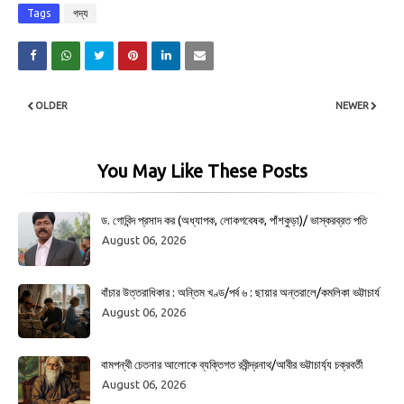
Tags
গদ্য
OLDER
NEWER
You May Like These Posts
ড. গোবিন্দ প্রসাদ কর (অধ্যাপক, লোকগবেষক, পাঁশকুড়া)/ ভাস্করব্রত পতি
August 06, 2026
বাঁচার উত্তরাধিকার : অন্তিম খণ্ড/পর্ব ৬ : ছায়ার অন্তরালে/কমলিকা ভট্টাচার্য
August 06, 2026
বামপন্থী চেতনার আলোকে ব্যক্তিগত রবীন্দ্রনাথ/আবীর ভট্টাচার্য্য চক্রবর্তী
August 06, 2026