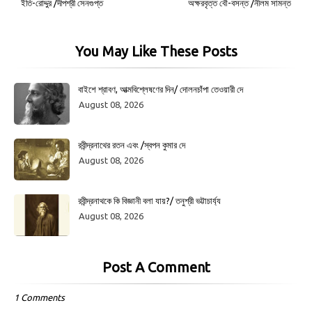
ইতি-রোদ্দুর /দীপশ্রী সেনগুপ্ত
অক্ষরবৃত্ত বৌ-বসন্ত /নীলম সামন্ত
You May Like These Posts
বাইশে শ্রাবণ, আত্মবিশ্লেষণের দিন/ দোলনচাঁপা তেওয়ারী দে
August 08, 2026
রবীন্দ্রনাথের রতন এবং /স্বপন কুমার দে
August 08, 2026
রবীন্দ্রনাথকে কি বিজ্ঞানী বলা যায়?/ তনুশ্রী ভট্টাচার্য্য
August 08, 2026
Post A Comment
1 Comments