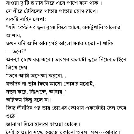
যাওয়া দু’টি ছায়ার ফিরে এসে পাশে বসে থাকা।
সে ধীরে টেবিলের খাতার পাতায় চোখ রাখে।
একটি লাইন লেখা:
“যদি কেউ সব ভুল বুঝে ফিরে আসে, একটুখানি আলোর
আশায়,
তখন যদি আমি আর সেই আলো ধরার মতো না থাকি
---তবে?”
অনন্যা চোখ বন্ধ করে। তারপর কলমটা তুলে নিচের লাইনে
লিখে দেয়—
“তবে আমি অপেক্ষা করবো…
যতদিন না তুমি ফিরে আসো তোমার মধ্যেই,
নতুন করে, নিঃশব্দে, আবার।”
অরিন্দম কিছু বলে না।
কিন্তু দীর্ঘদিন পর তার চোখের কোণায় একফোঁটা জল জমে
ওঠে।
জানালা দিয়ে হালকা হাওয়া ঢোকে।
সেই হাওয়ার সঙ্গে, হয়তো কোনো অদৃশ্য শব্দ---আবার।