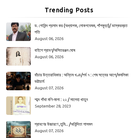
Trending Posts
ড. গোবিন্দ প্রসাদ কর (অধ্যাপক, লোকগবেষক, পাঁশকুড়া)/ ভাস্করব্রত
পতি
August 06, 2026
বাইশে শ্রাবণ/অসিতরঞ্জন ঘোষ
August 06, 2026
বাঁচার উত্তরাধিকার : অন্তিম খণ্ড/পর্ব ৭ : শেষ সত্যের আগে/কমলিকা
ভট্টাচার্য
August 07, 2026
শব্দে গাঁথা মণি-মালা : ২২ / সালেহা খাতুন
September 28, 2023
শ্রাবণের উচ্চারণে ,তুমি... /অনিন্দিতা শাসমল
August 07, 2026