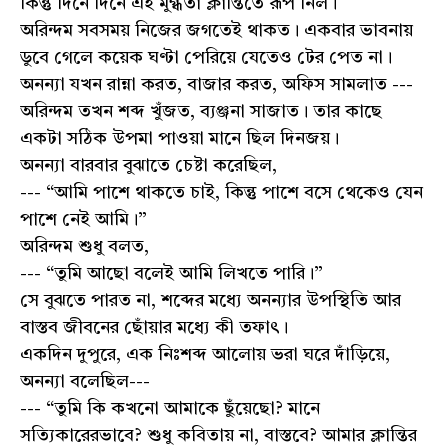
কিন্তু দিনে দিনে এই মুগ্ধতা ক্লান্তিতে রূপ নিল।
অরিন্দম সবসময় নিজের জগতেই থাকত। একবার ভাবনায়
ডুবে গেলে কয়েক ঘণ্টা পেরিয়ে যেতেও টের পেত না।
অনন্যা যখন রান্না করত, বাজার করত, অফিস সামলাত ---
অরিন্দম তখন শব্দ খুঁজত, ব্যঞ্জনা সাজাত। তার কাছে
একটা সঠিক উপমা পাওয়া মানে ছিল দিনজয়।
অনন্যা বারবার বুঝাতে চেষ্টা করেছিল,
--- “আমি পাশে থাকতে চাই, কিন্তু পাশে বসে থেকেও যেন
পাশে নেই আমি।”
অরিন্দম শুধু বলত,
--- “তুমি আছো বলেই আমি লিখতে পারি।”
সে বুঝতে পারত না, শব্দের মধ্যে অনন্যার উপস্থিতি আর
বাস্তব জীবনের ছোঁয়ার মধ্যে কী তফাৎ।
একদিন দুপুরে, এক নিঃশব্দ আলোয় ভরা ঘরে দাঁড়িয়ে,
অনন্যা বলেছিল---
--- “তুমি কি কখনো আমাকে ছুঁয়েছো? মানে
সত্যিকারেরভাবে? শুধু কবিতায় না, বাস্তবে? আমার ক্লান্তির