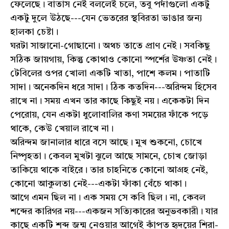
ফেলেছে। বাতাস নেই বললেই চলে, তবু পর্দাগুলো একটু
একটু দুলে উঠছে---যেন ভেতরের স্থবিরতা ভাঙার জন্য
হালকা চেষ্টা।
ঘরটা সাজানো-গোছানো। অথচ তাতে প্রাণ নেই। সবকিছু
সঠিক জায়গায়, কিন্তু কোথাও কোনো স্পর্শের উষ্ণতা নেই।
টেবিলের ওপর খোলা একটি খাতা, পাশে কলম। পাতাটি
সাদা। অনেকদিন ধরে সাদা। ঠিক কতদিন---অরিন্দম হিসেব
রাখে না। সময় এখন তার কাছে কিছুই নয়। একেকটা দিন
পেরোয়, যেন একটা ধুলোবালির কণা সময়ের ফাঁকে পড়ে
থাকে, কেউ খেয়াল রাখে না।
অরিন্দম জানালার ধারে বসে আছে। মুখ শুকনো, চোখে
নিষ্পৃহতা। কেবল মুখটা ঝুলে আছে সামনে, চোখ জোড়া
তাকিয়ে থাকে বাইরে। তার চাহনিতে কোনো আগ্রহ নেই,
কোনো আকুলতা নেই---একটা ফাঁকা বেঁচে থাকা।
আগে এমন ছিল না। এক সময় সে কবি ছিল। না, কেবল
শব্দের কারিগর নয়---একজন সত্যিকারের অনুভবকারী। যার
কাছে একটি শব্দ জন্ম নেওয়ার আগেই কাঁপত হৃদয়ের শিরা-