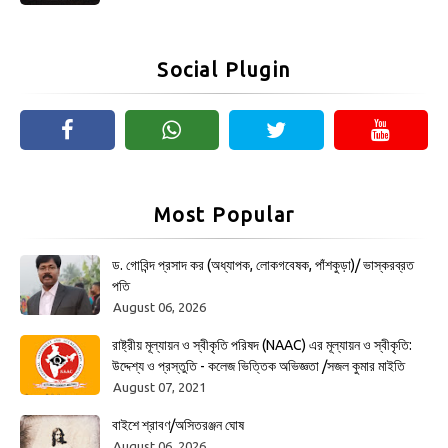
Social Plugin
Most Popular
ড. গোবিন্দ প্রসাদ কর (অধ্যাপক, লোকগবেষক, পাঁশকুড়া)/ ভাস্করব্রত
পতি
August 06, 2026
রাষ্ট্রীয় মূল্যায়ন ও স্বীকৃতি পরিষদ (NAAC) এর মূল্যায়ন ও স্বীকৃতি:
উদ্দেশ্য ও প্রস্তুতি - কলেজ ভিত্তিক অভিজ্ঞতা /সজল কুমার মাইতি
August 07, 2021
বাইশে শ্রাবণ/অসিতরঞ্জন ঘোষ
August 06, 2026