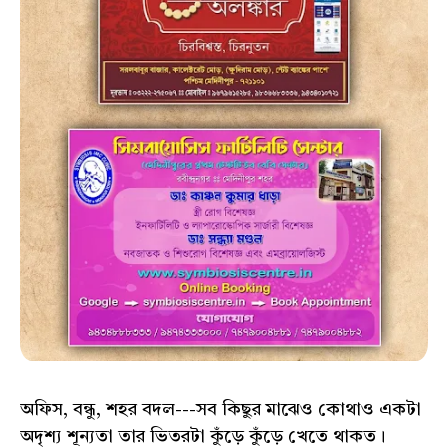
অফিস, বন্ধু, শহর বদল---সব কিছুর মাঝেও কোথাও একটা
অদৃশ্য শূন্যতা তার ভিতরটা কুঁড়ে কুঁড়ে খেতে থাকত।