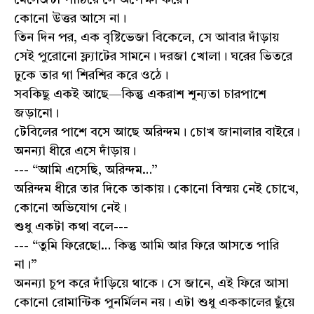
মেসেজটা পাঠিয়ে সে অপেক্ষা করে।
কোনো উত্তর আসে না।
তিন দিন পর, এক বৃষ্টিভেজা বিকেলে, সে আবার দাঁড়ায়
সেই পুরোনো ফ্ল্যাটের সামনে। দরজা খোলা। ঘরের ভিতরে
ঢুকে তার গা শিরশির করে ওঠে।
সবকিছু একই আছে—কিন্তু একরাশ শূন্যতা চারপাশে
জড়ানো।
টেবিলের পাশে বসে আছে অরিন্দম। চোখ জানালার বাইরে।
অনন্যা ধীরে এসে দাঁড়ায়।
--- “আমি এসেছি, অরিন্দম…”
অরিন্দম ধীরে তার দিকে তাকায়। কোনো বিস্ময় নেই চোখে,
কোনো অভিযোগ নেই।
শুধু একটা কথা বলে---
--- “তুমি ফিরেছো… কিন্তু আমি আর ফিরে আসতে পারি
না।”
অনন্যা চুপ করে দাঁড়িয়ে থাকে। সে জানে, এই ফিরে আসা
কোনো রোমান্টিক পুনর্মিলন নয়। এটা শুধু এককালের ছুঁয়ে