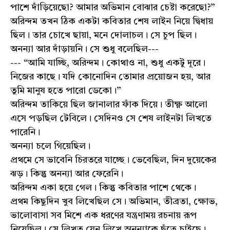
পাশে দাঁড়িয়েছো? আমার অভিমান বোঝার চেষ্টা করেছো?”
অরিন্দম তখন ঠিক একটা কবিতার শেষ লাইন নিয়ে দ্বিধায়
ছিল। তার চোখে ছায়া, মনে দোলাচল। সে চুপ ছিল।
অনন্যা আর দাঁড়ায়নি। সে শুধু বলেছিল---
--- “আমি যাচ্ছি, অরিন্দম। কোথাও না, শুধু একটু দূরে।
নিজের কাছে। যদি কোনোদিন তোমার প্রয়োজন হয়, আর
তুমি মানুষ হতে পারো ডেকো।”
অরিন্দম তাকিয়ে ছিল জানালার ফাঁক দিয়ে। তীক্ষ্ণ আলো
এসে পড়ছিল টেবিলে। সেদিনও সে শেষ লাইনটা লিখতে
পারেনি।
অনন্যা চলে গিয়েছিল।
প্রথমে সে ভাবেনি চিরতরে যাচ্ছে। ভেবেছিল, দিন দুয়েকের
ঝড়। কিন্তু অনন্যা আর ফেরেনি।
অরিন্দম একা হয়ে গেল। কিন্তু কবিতার পাশে থেকে।
প্রথম কিছুদিন খুব লিখেছিল সে। অভিমান, তীব্রতা, ক্ষোভ,
ভালোবাসা সব মিশে এক ধরণের যন্ত্রণাময় রচনায় রূপ
নিয়েছিল। সে লিখত যেন লিখে অনন্যাকে ছুঁতে চাইছে।