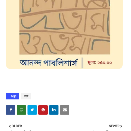
Tags
গদ্য
OLDER
NEWER