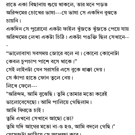
রাতে একা বিছানায় শুয়ে থাকলে, তার মনে পড়ত
অরিন্দমের চোখের ভাষা---যে ভাষা সে একদিন বুঝতে
চায়নি।
একদিন সে পুরোনো একটা ফাইল খুঁজতে খুঁজতে পেয়ে যায়
অরিন্দমের লেখা একটা চিঠি। একটা পঙক্তি ছিল সেখানে--
-
“ভালোবাসা সবসময় জোরে বলে না। কোনো কোনোটা
কেবল চুপচাপ পাশে বসে থাকে।”
সেই লাইনটা যেন সরাসরি এসে বুকে ধাক্কা দেয়।
সে কাঁপা হাতে ফোন তুলে নেয়।
লিখে ফেলে---
"অরিন্দম, আমি বুঝেছি। তুমি তোমার মতো করেই
ভালোবেসেছো। আমি পালিয়ে গেছিলাম।
আমি ফিরতে চাই।
তুমি এখনো সেখানে আছো তো?
তুমি যদি আগের মতো না-ও হও, আমি বদলে গেছি।"