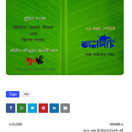
Tags
গদ্য
OLDER
NEWER
বাংলা ভাষা কি বিপন্ন?/সুদর্শন নন্দী