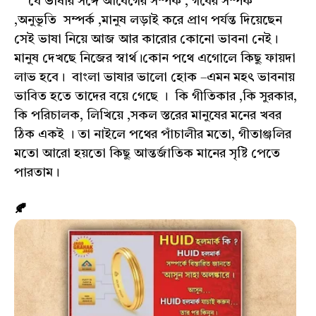
যে ভাষার সঙ্গে আবেগের সম্পর্ক , গর্বের সম্পর্ক
,অনুভূতি সম্পর্ক ,মানুষ লড়াই করে প্রাণ পর্যন্ত দিয়েছেন
সেই ভাষা নিয়ে আজ আর কারোর কোনো ভাবনা নেই।
মানুষ দেখছে নিজের স্বার্থ।কোন পথে এগোলে কিছু ফায়দা
লাভ হবে। বাংলা ভাষার ভালো হোক –এমন মহৎ ভাবনায়
ভাবিত হতে তাদের বয়ে গেছে । কি গীতিকার ,কি সুরকার,
কি পরিচালক, লিখিয়ে ,সকল স্তরের মানুষের মনের খবর
ঠিক একই । তা নাইলে পথের পাঁচালীর মতো, গীতাঞ্জলির
মতো আরো হয়তো কিছু আন্তর্জাতিক মানের সৃষ্টি পেতে
পারতাম।
🍂