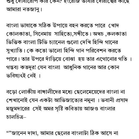
শুধু দোষারোপ করি কেন? ইংরেজি ভাষার দৌরাত্মের কাছে
আমারা নতজানু।
বাংলা ভাষাকে সঠিক উপায়ে বহন করতে পারে খোদ
কোলকাতা, সিনেমায় সাহিত্যে,সঙ্গীতে। অথচ ,কলকাতা
ভিত্তিক বাংলা টিভি চ্যানেল গুলো দেখি হিন্দি গানের
সুখ্যাতি। কে কতো ভালো হিন্দি গান পরিবেশন করতে
পারে। তার উপরে দাঁড়িয়ে বোঝা হয় তার এগোনোর গতি ।
গন্তব্য কতদূর! যেন বাংলা আধুনিক গানের আর কোন
ভবিষ্যৎই নেই ।
বড়ো লোকীয় বাঙ্গালীদের মধ্যে ছেলেমেয়েদের বাংলা না
শেখানোই যেন একটা আভিজাত্যের নমুনা । ভবানী প্রসাদ
মজুমদারের সেই অমর সৃষ্টি কবিতায় আজও বাংলার
চালচিত্র–
“”জানেন দাদা, আমার ছেলের বাংলাটা ঠিক আসে না