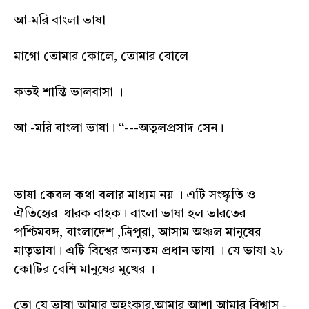
আ-মরি বাংলা ভাষা
মাগো তোমার কোলে, তোমার বোলে
কতই শান্তি ভালবাসা ।
আ -মরি বাংলা ভাষা। “---অতুলপ্রসাদ সেন।
ভাষা কেবল কথা বলার মাধ্যম নয় । এটি সংস্কৃতি ও
ঐতিহ্যের ধারক বাহক। বাংলা ভাষা হল ভারতের
পশ্চিমবঙ্গ, বাংলাদেশ ,ত্রিপুরা, আসাম অঞ্চল মানুষের
মাতৃভাষা। এটি বিশ্বের অন্যতম প্রধান ভাষা । যে ভাষা ২৮
কোটির বেশি মানুষের মুখের ।
তো যে ভাষা আমার অহংকার,আমার আশা আমার বিশ্বাস -