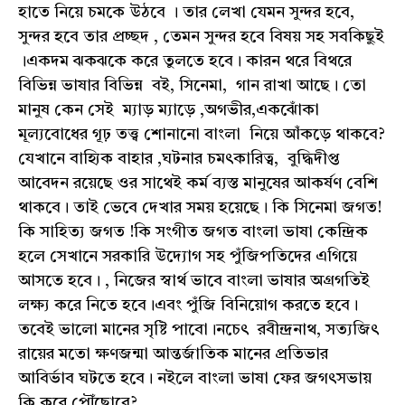
হাতে নিয়ে চমকে উঠবে । তার লেখা যেমন সুন্দর হবে,
সুন্দর হবে তার প্রচ্ছদ , তেমন সুন্দর হবে বিষয় সহ সবকিছুই
।একদম ঝকঝকে করে তুলতে হবে। কারন থরে বিথরে
বিভিন্ন ভাষার বিভিন্ন বই, সিনেমা, গান রাখা আছে। তো
মানুষ কেন সেই ম্যাড় ম্যাড়ে ,অগভীর,একঝোঁকা
মূল্যবোধের গূঢ় তত্ত্ব শোনানো বাংলা নিয়ে আঁকড়ে থাকবে?
যেখানে বাহ্যিক বাহার ,ঘটনার চমৎকারিত্ব, বুদ্ধিদীপ্ত
আবেদন রয়েছে ওর সাথেই কর্ম ব্যস্ত মানুষের আকর্ষণ বেশি
থাকবে। তাই ভেবে দেখার সময় হয়েছে। কি সিনেমা জগত!
কি সাহিত্য জগত !কি সংগীত জগত বাংলা ভাষা কেন্দ্রিক
হলে সেখানে সরকারি উদ্যোগ সহ পুঁজিপতিদের এগিয়ে
আসতে হবে। , নিজের স্বার্থ ভাবে বাংলা ভাষার অগ্ৰগতিই
লক্ষ্য করে নিতে হবে।এবং পুঁজি বিনিয়োগ করতে হবে।
তবেই ভালো মানের সৃষ্টি পাবো।নচেৎ রবীন্দ্রনাথ, সত্যজিৎ
রায়ের মতো ক্ষণজন্মা আন্তর্জাতিক মানের প্রতিভার
আবির্ভাব ঘটতে হবে। নইলে বাংলা ভাষা ফের জগৎসভায়
কি করে পৌঁছোবে?