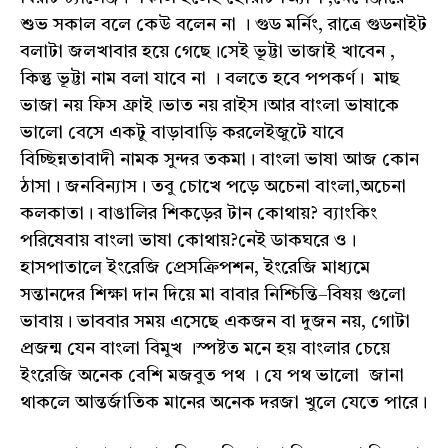
শুভ সকাল বলে কেউ বলেন না । গুড মর্নিং, রাত্রে গুডনাইট
বলাটা জলখাবার হয়ে গেছে।সেই ভূট্টা ভাজাই খাবেন ,
কিন্তু ভূট্টা নাম বলা যাবে না । বলতে হবে পপকর্ণ। মাছ
ভাজা নয় ফিস ফ্রাই।ভাত নয় রাইস।আর বাংলা ভাষাকে
ভালো বেসে একটু বাড়াবাড়ি করলেইজুটে যাবে
বিচ্ছিন্নতাবাদী নামক সুন্দর তকমা। বাংলা ভাষা আজ কোন
ঠাসা। জনবিন্যাস। তবু চোখে পড়ে অচেনা বাংলা,অচেনা
কলকাতা। বাঙালির শিকড়ের টান কোথায়? ব্যাংকিং
পরিষেবায় বাংলা ভাষা কোথায়?নেই ডাকঘরে ও।
হাসপাতালে ইংরেজি প্রেসক্রিপশন, ইংরেজি মাধ্যমে
সন্তানদের শিক্ষা দান দিয়ে মা বাবার নিশ্চিন্তি–বিষয় গুলো
ভাবায়। ভাববার সময় এসেছে একজন বা দুজন নয়, গোটা
প্রজন্ম যেন বাংলা বিমুখ ।স্পষ্টত মনে হয় বাংলার চেয়ে
ইংরেজি অনেক বেশি মজবুত পথ । যে পথ ভালো জানা
থাকলে আন্তর্জাতিক মানের অনেক দরজা খুলে যেতে পারে।