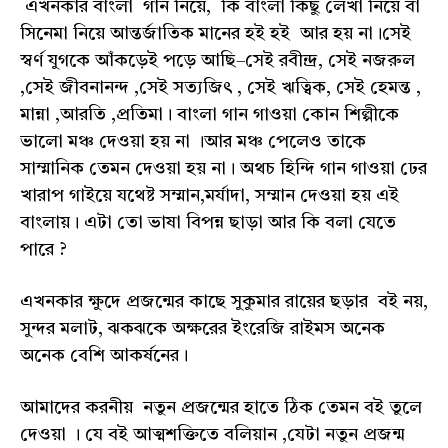
এখনকার বাংলা গান নিয়ে, কি বাংলা কিছু লেখা নিয়ে বা
সিনেমা নিয়ে আন্তর্জাতিক মানের হই হই আর হয় না।সেই
স্বর্ণ যুগকে আঁকড়েই পড়ে আছি–সেই রবীন্দ্র, সেই নজরুল
,সেই জীবনানন্দ ,সেই সত্যজিৎ , সেই ঋত্বিক, সেই হেমন্ত ,
মান্না ,আরতি ,প্রতিমা। বাংলা গান গাওয়া কোন শিল্পীকে
ভালো মঞ্চ দেওয়া হয় না ।আর মঞ্চ পেলেও তাকে
সাম্মানিক তেমন দেওয়া হয় না। অথচ হিন্দি গান গাওয়া ঢের
খারাপ গাইয়ে যথেষ্ট সম্মান,মর্যাদা, সম্মান দেওয়া হয় এই
বাংলায়। এটা তো ভাষা বিপন্ন ছাড়া আর কি বলা যেতে
পারে ?
এখনকার ক্ষুদে প্রজন্মের কাছে সুকুমার রায়ের ছড়ার বই নয়,
সুন্দর মলাট, ঝকঝকে অক্ষরের ইংরেজি রাইমস অনেক
অনেক বেশি আকর্ষনের।
আমাদের করনীয় নতুন প্রজন্মের হাতে ঠিক তেমন বই তুলে
দেওয়া । যে বই আত্মশক্তিতে বলিয়ান ,যেটা নতুন প্রজন্ম