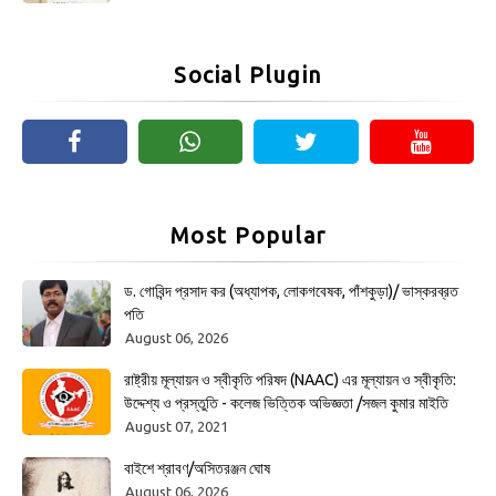
Social Plugin
Most Popular
ড. গোবিন্দ প্রসাদ কর (অধ্যাপক, লোকগবেষক, পাঁশকুড়া)/ ভাস্করব্রত
পতি
August 06, 2026
রাষ্ট্রীয় মূল্যায়ন ও স্বীকৃতি পরিষদ (NAAC) এর মূল্যায়ন ও স্বীকৃতি:
উদ্দেশ্য ও প্রস্তুতি - কলেজ ভিত্তিক অভিজ্ঞতা /সজল কুমার মাইতি
August 07, 2021
বাইশে শ্রাবণ/অসিতরঞ্জন ঘোষ
August 06, 2026