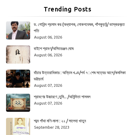
Trending Posts
ড. গোবিন্দ প্রসাদ কর (অধ্যাপক, লোকগবেষক, পাঁশকুড়া)/ ভাস্করব্রত
পতি
August 06, 2026
বাইশে শ্রাবণ/অসিতরঞ্জন ঘোষ
August 06, 2026
বাঁচার উত্তরাধিকার : অন্তিম খণ্ড/পর্ব ৭ : শেষ সত্যের আগে/কমলিকা
ভট্টাচার্য
August 07, 2026
শ্রাবণের উচ্চারণে ,তুমি... /অনিন্দিতা শাসমল
August 07, 2026
শব্দে গাঁথা মণি-মালা : ২২ / সালেহা খাতুন
September 28, 2023