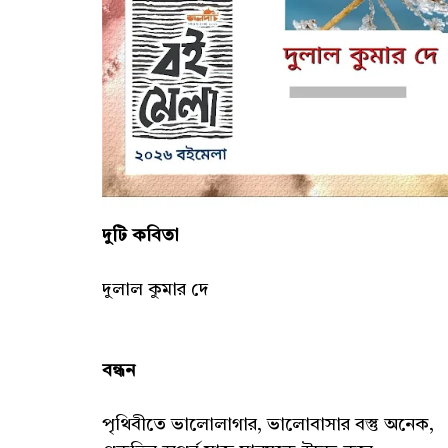
দুটি কবিতা
দুলাল কুমার দে
বন্ধন
পৃথিবীতে ভালোলাগার, ভালোবাসার বস্তু অনেক,