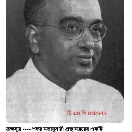
ব্রহ্মসূত্র ---- শঙ্কর মতানুসারী প্রস্থানত্রয়ের একটি