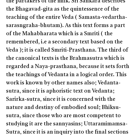
the partakers of the milk. Sri Sankara describes
the Bhagavad-gita as the quintessence of the
teaching of the entire Veda ( Samasta-vedartha-
sarasngraha-bhutam). As this text forms a part
of the Mahabharata which is a Smriti ( the
remembered, i.e a secondary text based on the
Veda ); it is called Smriti-Prasthana. The third of
the canonical texts is the Brahmasutra which is
regarded a Naya-prasthana, because it sets forth
the teachings of Vedanta in a logical order. This
work is known by other names also; Vedanta-
sutra, since it is aphoristic text on Vedanta;
Sarirka-sutra, since it is concerned with the
nature and destiny of embodied soul; Bhiksu-
sutra, since those who are most competent to
studying it are the sannyasins; Uttaramimamsa-
Sutra, since it is an inquiry into the final sections