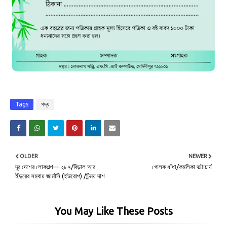
Tags
গদ্য
OLDER
NEWER
দূর দেশের লোকগল্প— ২৮৭/বিড়াল আর
গোলক ধাঁধা/কমলিকা ভট্টাচার্য
ইঁদুরের সমবায় জার্মানি (ইউরোপ) /চিন্ময় দাশ
You May Like These Posts