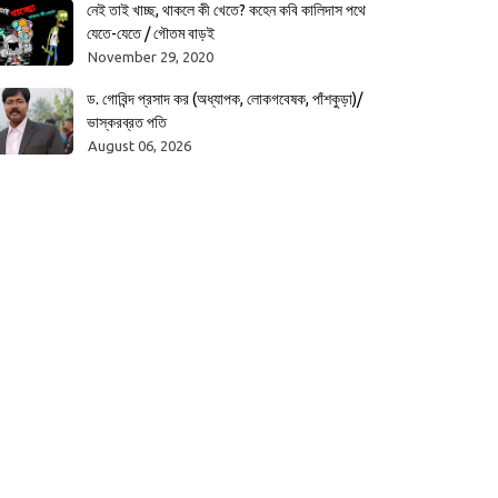
নেই তাই খাচ্ছ, থাকলে কী খেতে? কহেন কবি কালিদাস পথে
যেতে-যেতে / গৌতম বাড়ই
November 29, 2020
ড. গোবিন্দ প্রসাদ কর (অধ্যাপক, লোকগবেষক, পাঁশকুড়া)/
ভাস্করব্রত পতি
August 06, 2026