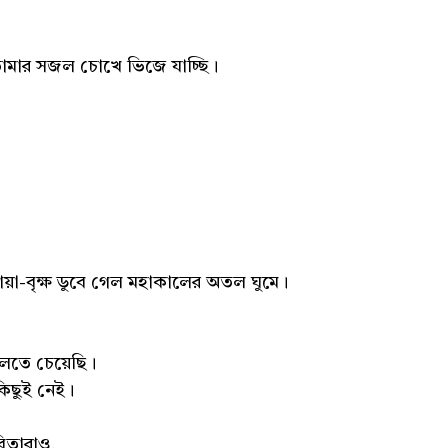
ছ। তোমার সজল চোখে ভিজে যাচ্ছি।
মায়া-বৃক্ষ ডুবে গেল মহাকালের অতল ঘুমে।
।
ুলতে চেয়েছি।
িছুই নেই।
বিতারাও,