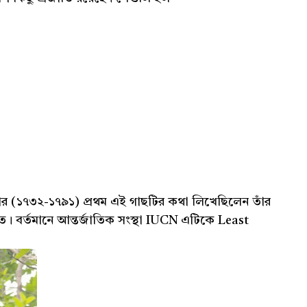
্টনার (১৭৩২-১৭৯১) প্রথম এই গাছটির কথা লিখেছিলেন তাঁর
 বর্তমানে আন্তর্জাতিক সংস্থা IUCN এটিকে Least