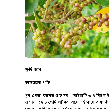
ক্ষুদি জাম
ভাস্করব্রত পতি
খুব একটা বড়সড় গাছ নয়। মোটামুটি ৩-৪ মিটার 
জন্মায়। ছোট ছোট পাখিরা এসে এই গাছে বাসা বাঁ
কোনও কাঁটা থাকে না। বৈশাখ মাসে গাছে ফল ধর