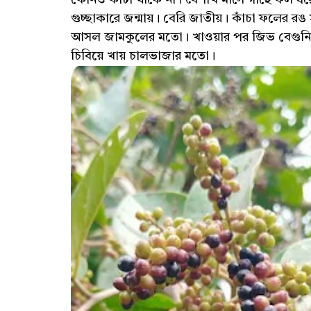
গুচ্ছাকারে জন্মায়। বেরি জাতীয়। কাঁচা ফলে
আসল জামকুলের মতো। খাওয়ার পর জিভ বেগুনি রঙের
চিবিয়ে খায় চালভাজার মতো।