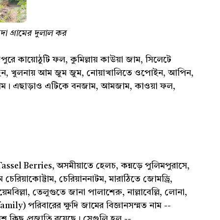
়দা গ্রামের দুলাল কর
রিদপুরে কায়োঠুটি ফল, কুমিল্লায় কাউয়া জাম, সিলেটে
ইন, খুলনায় আম জুম জুম, নোয়াখালিতে ওপোইন, আপিন,
ি জাম। এছাড়াও এটিকে বনজাম, আমজাম, কাওয়া ফল,
ssel Berries, অসমীয়াতে হেলচ, কন্নড়ে পুলিমপুরাসে,
ে চেরিয়াকোট্টাম, চেরিয়াননাটম, মারাঠিতে জোমড্রি,
েমবিল্লা, তেলুগুতে জানা পালাশেরু, নাল্লাবেল্লি, লোনা,
mily) পরিবারের ক্ষুদি জামের বিজ্ঞানসম্মত নাম --
িছু প্রজাতি রয়েছে। সেগুলি হল --