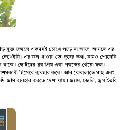
ঝোপঝাড় যুক্ত জঙ্গলে একদমই চোখে পড়ে না আজ! আসলে এর
 দেখেইনি। এর ফল খাওয়া তো দূরের কথা, নামও শোনেনি
 থাকে। ছোটদের খুব প্রিয় এবং পছন্দের গেঁয়ো ফল।
 উপশমকারী হিসেবে ব্যবহার করে। আর কেরালাতে মাছ এবং
্ষুদি জাম ব্যবহার করতে দেখা যায়। জ্যাম, জেলি, জুস তৈরি