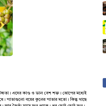
উচ্চতা। এদের কাণ্ড ও ডাল বেশ শক্ত। ঝোপের মধ্যেই
ধে। পাতাগুলো বয়ের কুলের পাতার মতো। কিন্তু গাছে
ে। আর জৈষ্ঠ্য মাসে ফল পাকে। খুব ছোট ছোট ফল।