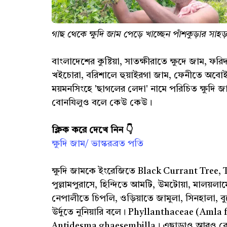
গাছ থেকে ক্ষুদি জাম পেড়ে খাচ্ছেন পাঁশকুড়ার সাহড
বাংলাদেশের কুষ্টিয়া, সাতক্ষীরাতে ক্ষুদে জাম, ফ
খইচোরা, বরিশালে হুয়াইরগা জাম, ফেনীতে অবো
ময়মনসিংহে 'ছাগলের লেদা' নামে পরিচিত ক্ষুদ
বোনযিলুও বলে কেউ কেউ।
ক্লিক করে দেখে নিন 👇
ক্ষুদি জাম/ ভাস্করব্রত পতি
ক্ষুদি জামকে ইংরেজিতে Black Currant Tree, Ta
পুল্লামপুরাসে, হিন্দিতে আমটি, উমটোয়া, মালয়লাম
নেপালীতে চিপলি, ওড়িয়াতে জামুলা, সিনহালা, বুয়
উর্দুতে নুনিয়ারি বলে। Phyllanthaceae (Amla fa
Antidesma ghaesembilla। এছাড়াও আরও বেশ ক